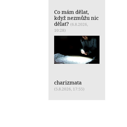
Co mám dělat,
když nezmůžu nic
dělat?
(6.8.2026,
10:28)
charizmata
(5.8.2026, 17:55)