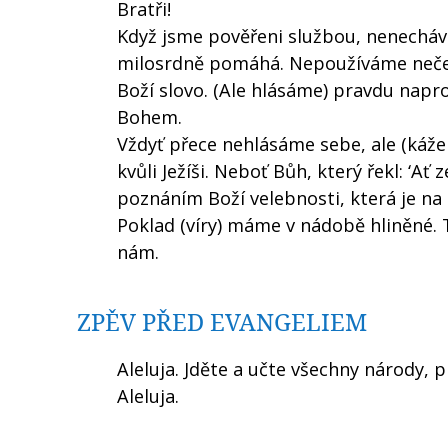
Bratři!
Když jsme pověřeni službou, nenechá
milosrdně pomáhá. Nepoužíváme nečes
Boží slovo. (Ale hlásáme) pravdu nap
Bohem.
Vždyť přece nehlásáme sebe, ale (kážem
kvůli Ježíši. Neboť Bůh, který řekl: ‘Ať z
poznáním Boží velebnosti, která je na K
Poklad (víry) máme v nádobě hliněné. 
nám.
ZPĚV PŘED EVANGELIEM
Aleluja. Jděte a učte všechny národy, 
Aleluja.