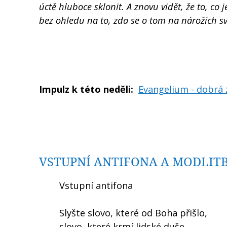
úctě hluboce sklonit. A znovu vidět, že to, co 
bez ohledu na to, zda se o tom na nárožích s
Impulz k této neděli:
Evangelium - dobrá 
VSTUPNÍ ANTIFONA A MODLIT
Vstupní antifona
Slyšte slovo, které od Boha přišlo,
slovo, které krmí lidské duše,