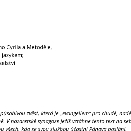
o Cyrila a Metoděje,
 jazykem;
selství
působivou zvěst, která je „evangeliem“ pro chudé, nadě
 V nazaretské synagoze Ježíš vztáhne tento text na seb
avu všech, kdo se svou službou účastní Pánova poslání.