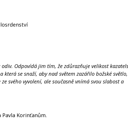
losrdenství
a odiv. Odpovídá jim tím, že zdůrazňuje velikost kazatel
a která se snaží, aby nad světem zazářilo božské světlo,
je ze svého vyvolení, ale současně vnímá svou slabost a
a Pavla Korinťanům.