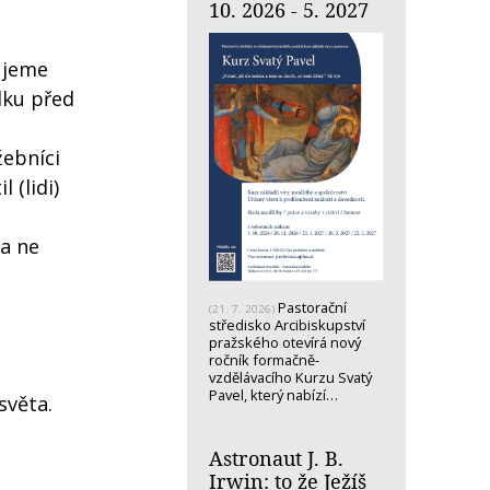
10. 2026 - 5. 2027
ujeme
dku před
žebníci
l (lidi)
 a ne
Pastorační
(21. 7. 2026)
středisko Arcibiskupství
pražského otevírá nový
ročník formačně-
vzdělávacího Kurzu Svatý
Pavel, který nabízí…
světa.
Astronaut J. B.
Irwin: to že Ježíš