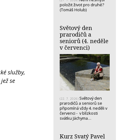
(27. 7. 2026)
položit život pro druhé?
(Tomáš Holub)
Světový den
prarodičů a
seniorů (4. neděle
v červenci)
ské služby,
 jež se
Světový den
(22. 7. 2026)
prarodičů a seniorů se
připomíná vždy 4. neděli v
červenci - v blízkosti
svátku Jáchyma…
Kurz Svatý Pavel