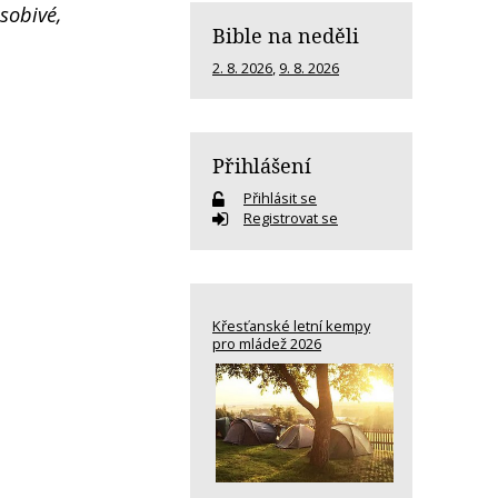
ůsobivé,
Bible na neděli
2. 8. 2026
,
9. 8. 2026
Přihlášení
Přihlásit se
Registrovat se
Křesťanské letní kempy
pro mládež 2026