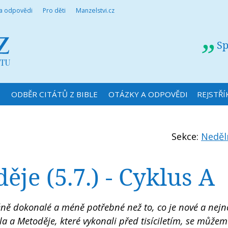
 a odpovědi
Pro děti
Manzelstvi.cz
Sp
N
ODBĚR CITÁTŮ Z BIBLE
OTÁZKY A ODPOVĚDI
REJSTŘÍ
Sekce:
Neděln
ěje (5.7.) - Cyklus A
méně dokonalé a méně potřebné než to, co je nové a nejno
a a Metoděje, které vykonali před tisíciletím, se můžem