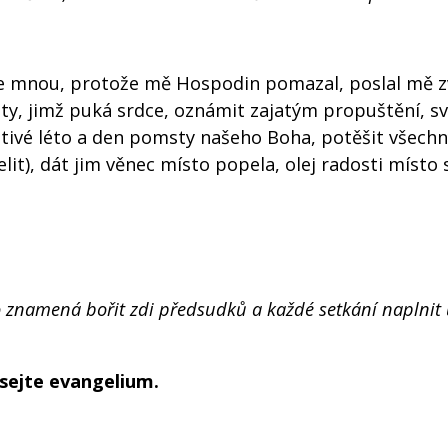
de mnou, protože mě Hospodin pomazal, poslal mě z
y, jimž puká srdce, oznámit zajatým propuštění, 
ivé léto a den pomsty našeho Boha, potěšit všechn
it), dát jim věnec místo popela, olej radosti místo
 to znamená bořit zdi předsudků a každé setkání naplnit
ásejte evangelium.