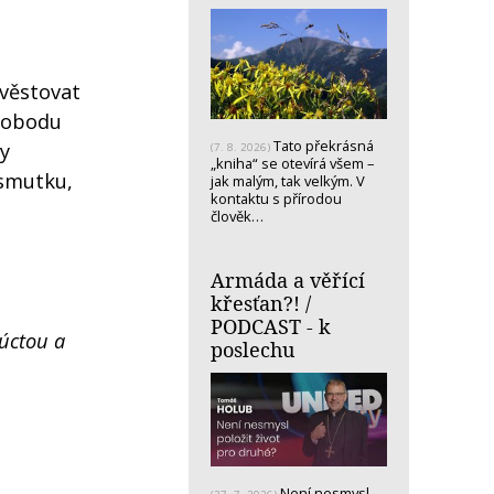
věstovat
svobodu
Tato překrásná
y
(7. 8. 2026)
„kniha“ se otevírá všem –
 smutku,
jak malým, tak velkým. V
kontaktu s přírodou
člověk…
Armáda a věřící
křesťan?! /
PODCAST - k
 úctou a
poslechu
Není nesmysl