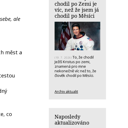
chodil po Zemi je
víc, než že jsem já
chodil po Měsíci
sebe, ale
ch měst a
To, že chodil
(19. 7. 2026)
Ježíš Kristus po zemi,
znamená pro mne
nekonečně víc než to, že
 cestou
člověk chodil po Měsíci.
dný
Archiv aktualit
e, co
Naposledy
aktualizováno