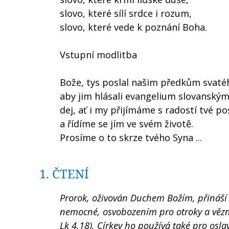
slovo, které sílí srdce i rozum,
slovo, které vede k poznání Boha.
Vstupní modlitba
Bože, tys poslal našim předkům svatéh
aby jim hlásali evangelium slovanským
dej, ať i my přijímáme s radostí tvé po
a řídíme se jím ve svém životě.
Prosíme o to skrze tvého Syna ...
1. ČTENÍ
Prorok, oživován Duchem Božím, přináší 
nemocné, osvobozením pro otroky a vězně.
Lk 4,18). Církev ho používá také pro osl