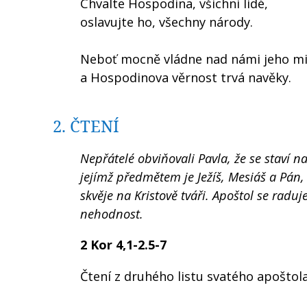
Chvalte Hospodina, všichni lidé,
oslavujte ho, všechny národy.
Neboť mocně vládne nad námi jeho mi
a Hospodinova věrnost trvá navěky.
2. ČTENÍ
Nepřátelé obviňovali Pavla, že se staví n
jejímž předmětem je Ježíš, Mesiáš a Pán, 
skvěje na Kristově tváři. Apoštol se radu
nehodnost.
2 Kor 4,1-2.5-7
Čtení z druhého listu svatého apoštol