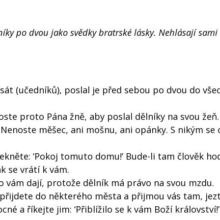
níky po dvou jako svědky bratrské lásky. Nehlásají sami 
sát (učedníků), poslal je před sebou po dvou do vše
roste proto Pána žně, aby poslal dělníky na svou žeň.
y. Nenoste měšec, ani mošnu, ani opánky. S nikým se
ekněte: ‘Pokoj tomuto domu!’ Bude-li tam člověk ho
k se vrátí k vám.
co vám dají, protože dělník má právo na svou mzdu.
řijdete do některého města a přijmou vás tam, jezt
é a říkejte jim: ‘Přiblížilo se k vám Boží království!’