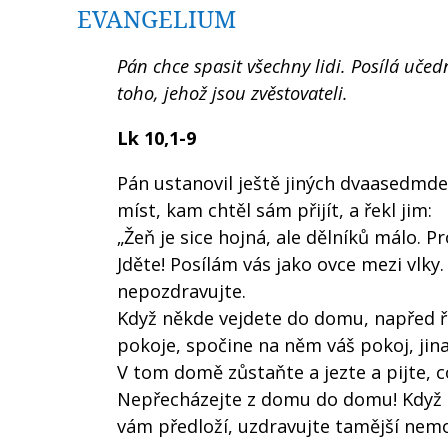
EVANGELIUM
Pán chce spasit všechny lidi. Posílá učed
toho, jehož jsou zvěstovateli.
Lk 10,1-9
Pán ustanovil ještě jiných dvaasedmde
míst, kam chtěl sám přijít, a řekl jim:
„Žeň je sice hojná, ale dělníků málo. P
Jděte! Posílám vás jako ovce mezi vlk
nepozdravujte.
Když někde vejdete do domu, napřed ř
pokoje, spočine na něm váš pokoj, jina
V tom domě zůstaňte a jezte a pijte, 
Nepřecházejte z domu do domu! Když p
vám předloží, uzdravujte tamější nemocn