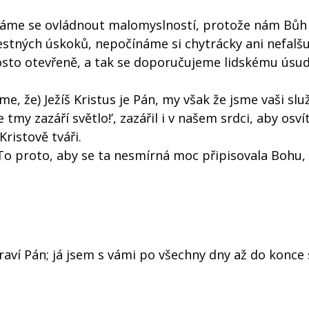
váme se ovládnout malomyslností, protože nám Bůh
tných úskoků, nepočínáme si chytrácky ani nefalš
rosto otevřeně, a tak se doporučujeme lidskému úsu
e, že) Ježíš Kristus je Pán, my však že jsme vaši slu
e tmy zazáří světlo!’, zazářil i v našem srdci, aby osvíti
ristově tváři.
To proto, aby se ta nesmírná moc připisovala Bohu,
praví Pán; já jsem s vámi po všechny dny až do konce 