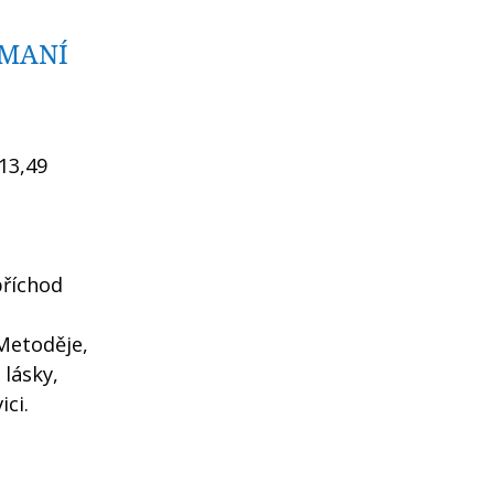
ÍMANÍ
 13,49
 příchod
Metoděje,
 lásky,
ci.