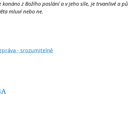
je konáno z Božího poslání a v jeho síle, je trvanlivé a p
věta mluví nebo ne.
zpráva - srozumitelně
BA