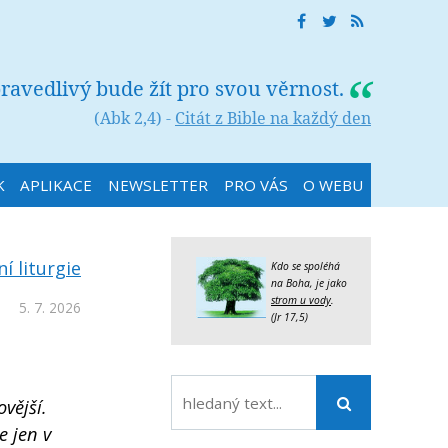
ravedlivý bude žít pro svou věrnost.
(Abk 2,4) -
Citát z Bible na každý den
K
APLIKACE
NEWSLETTER
PRO VÁS
O WEBU
í liturgie
Kdo se spoléhá
na Boha, je jako
strom u vody
.
5. 7. 2026
(Jr 17,5)
vější.
e jen v