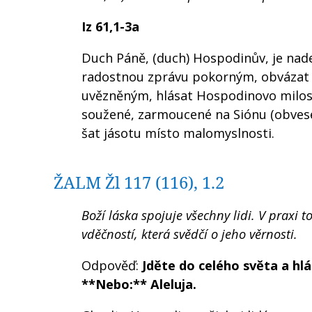
Iz 61,1-3a
Duch Páně, (duch) Hospodinův, je na
radostnou zprávu pokorným, obvázat t
uvězněným, hlásat Hospodinovo milost
soužené, zarmoucené na Siónu (obvesel
šat jásotu místo malomyslnosti.
ŽALM Žl 117 (116), 1.2
Boží láska spojuje všechny lidi. V praxi
vděčností, která svědčí o jeho věrnosti.
Odpověď:
Jděte do celého světa a hl
**Nebo:** Aleluja.