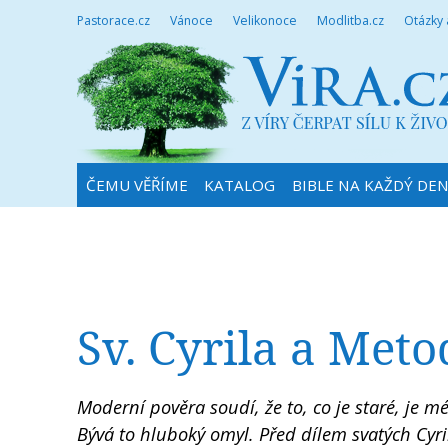
Pastorace.cz
Vánoce
Velikonoce
Modlitba.cz
Otázky
ČEMU VĚŘÍME
KATALOG
BIBLE NA KAŽDÝ DE
Sv. Cyrila a Metod
Moderní pověra soudí, že to, co je staré, je 
Bývá to hluboký omyl. Před dílem svatých Cyril