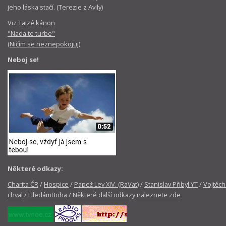
jeho láska stačí. (Terezie z Avily)
Viz Taizé kánon
"Nada te turbe"
(Ničím se neznepokojuj)
Neboj se!
Některé odkazy:
Charita ČR
/
Hospice
/
Papež Lev XIV. (RaVat)
/
Stanislav Přibyl YT
/
Vojtěch
chval
/
HledámBoha
/
Některé další odkazy naleznete zde