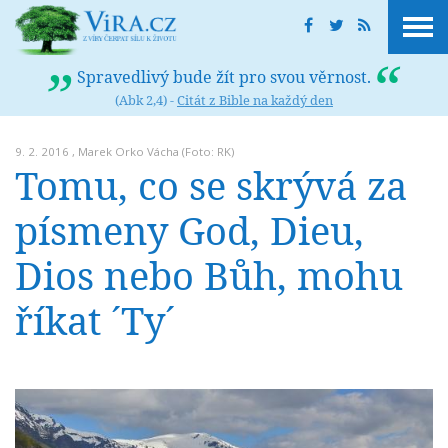
Spravedlivý bude žít pro svou věrnost.
(Abk 2,4) -
Citát z Bible na každý den
9. 2. 2016 ,
Marek Orko Vácha
(Foto: RK)
Tomu, co se skrývá za
písmeny God, Dieu,
Dios nebo Bůh, mohu
říkat ´Ty´