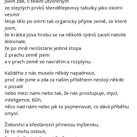
Jsem zde, s tělem utvořeným
ze stejných prvků Mendělejevovy tabulky jako okolní
vesmír.
Moje tělo po smrti tak organicky přijme země, ze které
jsem,
že krátká jizva hrobu se na několik týdnů zacelí natolik
dokonale,
že po mně nezůstane jediná stopa.
Z prachu země jsem
a v prach země se navrátím a rozplynu.
Každého z nás muselo někdy napadnout,
proč zde jsme a zda za naším příběhem nestojí někde
v pozadí
nebo mezi námi nebo tak, že nás prostupuje, mysl,
inteligence, Bůh,
něco nad námi nebo jak to pojmenovat, co dává příběhu
smysl.
Židovství a křesťanství přinesou myšlenku,
že to mohu oslovit,