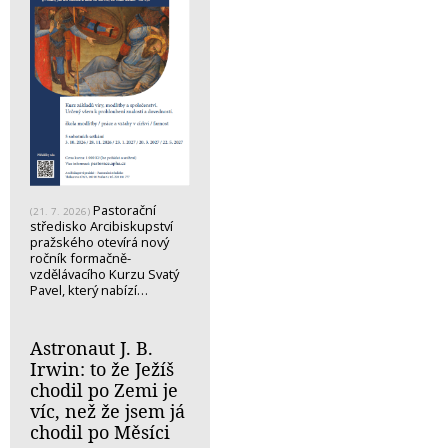
Pastorační
(21. 7. 2026)
středisko Arcibiskupství
pražského otevírá nový
ročník formačně-
vzdělávacího Kurzu Svatý
Pavel, který nabízí…
Astronaut J. B.
Irwin: to že Ježíš
chodil po Zemi je
víc, než že jsem já
chodil po Měsíci