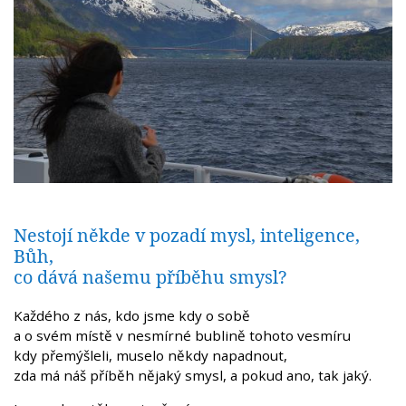
Nestojí někde v pozadí mysl, inteligence,
Bůh,
co dává našemu příběhu smysl?
Každého z nás, kdo jsme kdy o sobě
a o svém místě v nesmírné bublině tohoto vesmíru
kdy přemýšleli, muselo někdy napadnout,
zda má náš příběh nějaký smysl, a pokud ano, tak jaký.