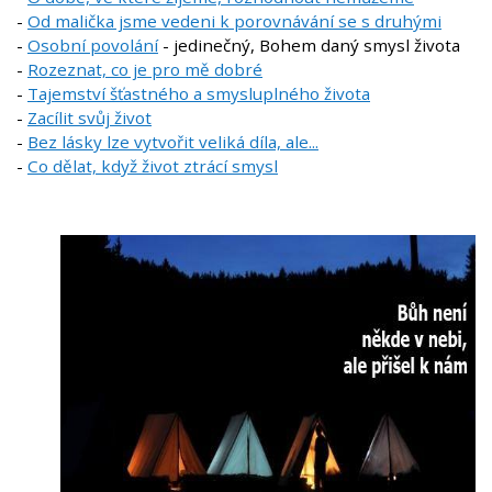
-
Od malička jsme vedeni k porovnávání se s druhými
-
Osobní povolání
- jedinečný, Bohem daný smysl života
-
Rozeznat, co je pro mě dobré
-
Tajemství šťastného a smysluplného života
-
Zacílit svůj život
-
Bez lásky lze vytvořit veliká díla, ale...
-
Co dělat, když život ztrácí smysl