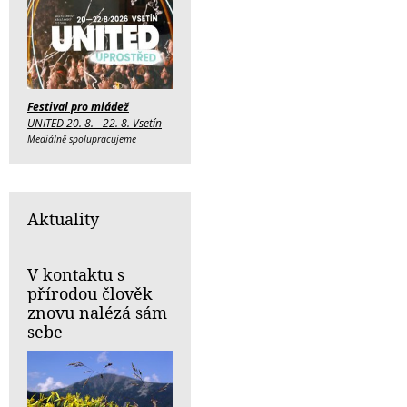
Festival pro mládež
UNITED 20. 8. - 22. 8. Vsetín
Mediálně spolupracujeme
Aktuality
V kontaktu s
přírodou člověk
znovu nalézá sám
sebe