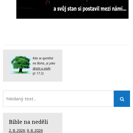
Kdo se spoléhá
na Boha, je jako
strom u vody
.
(Jr 17,5)
Bible na neděli
2. 8. 2026
,
9. 8. 2026