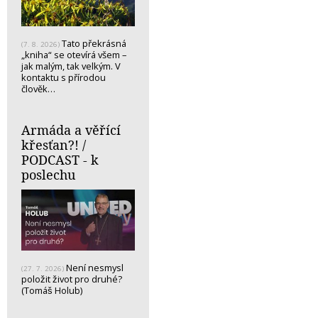
Tato překrásná
(7. 8. 2026)
„kniha“ se otevírá všem –
jak malým, tak velkým. V
kontaktu s přírodou
člověk…
Armáda a věřící
křesťan?! /
PODCAST - k
poslechu
Není nesmysl
(27. 7. 2026)
položit život pro druhé?
(Tomáš Holub)