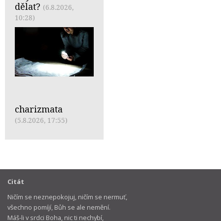
dělat?
(6.8.2026,
10:28)
charizmata
(5.8.2026, 17:55)
Citát
Ničím se neznepokojuj, ničím se nermuť,
všechno pomíjí, Bůh se ale nemění.
Máš-li v srdci Boha, nic ti nechybí,