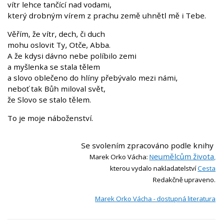
vítr lehce tančící nad vodami,
který drobným vírem z prachu země uhnětl mě i Tebe.
Věřím, že vítr, dech, či duch
mohu oslovit Ty, Otče, Abba.
A že kdysi dávno nebe políbilo zemi
a myšlenka se stala tělem
a slovo oblečeno do hlíny přebývalo mezi námi,
neboť tak Bůh miloval svět,
že Slovo se stalo tělem.
To je moje náboženství.
Se svolením zpracováno podle knihy
eumělcům života
Marek Orko Vácha:
N
,
kterou vydalo nakladatelství
Cesta
Redakčně upraveno.
Marek Orko Vácha - dostupná literatura