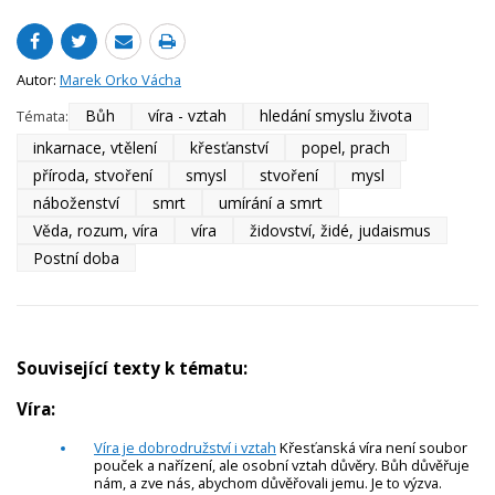
Autor:
Marek Orko Vácha
Bůh
víra - vztah
hledání smyslu života
Témata:
inkarnace, vtělení
křesťanství
popel, prach
příroda, stvoření
smysl
stvoření
mysl
náboženství
smrt
umírání a smrt
Věda, rozum, víra
víra
židovství, židé, judaismus
Postní doba
Související texty k tématu:
Víra:
Víra je dobrodružství i vztah
Křesťanská víra není soubor
pouček a nařízení, ale osobní vztah důvěry. Bůh důvěřuje
nám, a zve nás, abychom důvěřovali jemu. Je to výzva.