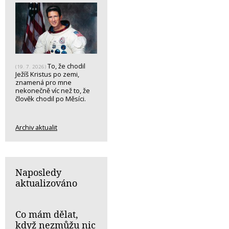
To, že chodil
(19. 7. 2026)
Ježíš Kristus po zemi,
znamená pro mne
nekonečně víc než to, že
člověk chodil po Měsíci.
Archiv aktualit
Naposledy
aktualizováno
Co mám dělat,
když nezmůžu nic