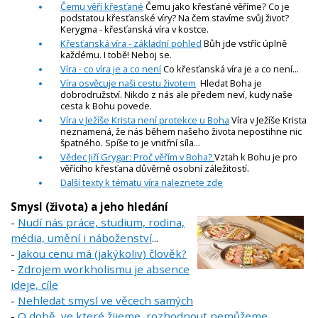
Čemu věří křesťané
Čemu jako křesťané věříme? Co je
podstatou křesťanské víry? Na čem stavíme svůj život?
Kerygma - křesťanská víra v kostce.
Křesťanská víra - základní pohled
Bůh jde vstříc úplně
každému. I tobě! Neboj se.
Víra - co víra je a co není
Co křesťanská víra je a co není...
Víra osvěcuje naši cestu životem
Hledat Boha je
dobrodružství. Nikdo z nás ale předem neví, kudy naše
cesta k Bohu povede.
Víra v Ježíše Krista není protekce u Boha
Víra v Ježíše Krista
neznamená, že nás během našeho života nepostihne nic
špatného. Spíše to je vnitřní síla...
Vědec Jiří Grygar: Proč věřím v Boha?
Vztah k Bohu je pro
věřícího křesťana důvěrně osobní záležitostí.
Další texty k tématu víra naleznete zde
Smysl (života) a jeho hledání
-
Nudí nás práce, studium, rodina,
média, umění i náboženství
...
-
Jakou cenu má (jakýkoliv) člověk?
-
Zdrojem workholismu je absence
ideje, cíle
-
Nehledat smysl ve věcech samých
-
O době, ve které žijeme, rozhodnout nemůžeme