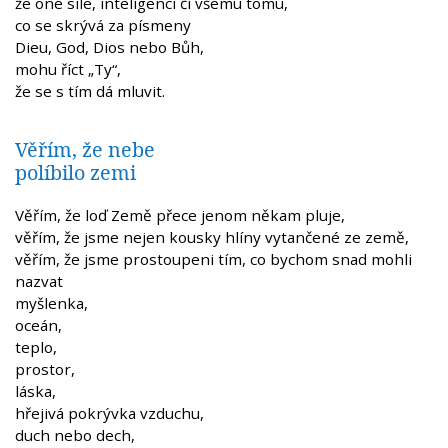
že oné síle, inteligenci či všemu tomu,
co se skrývá za písmeny
Dieu, God, Dios nebo Bůh,
mohu říct „Ty“,
že se s tím dá mluvit.
Věřím, že nebe
políbilo zemi
Věřím, že loď Země přece jenom někam pluje,
věřím, že jsme nejen kousky hlíny vytančené ze země,
věřím, že jsme prostoupeni tím, co bychom snad mohli
nazvat
myšlenka,
oceán,
teplo,
prostor,
láska,
hřejivá pokrývka vzduchu,
duch nebo dech,