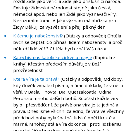
rozdíl Židé jako věřící a Židé jako příslušníci národa.
Existuje židovská národnost stejně jako česká,
německá apod. nebo jen Židé jako vyznavači víry.
Nerozumím tomu. A jaký význam má obřízka pro
Židy? Děkuji za vysvětlení a přeji pěkný den.
K čemu je náboženství?
(Otázky a odpovědi) Chtěla
bych se zeptat: Co přináší lidem náboženství a proč
někteří lidé věří? Chtěla bych znát Váš názor...
Katechismus katolické církve a magie
(Kapitola z
knihy) Křesťan především důvěřuje v Boží
prozřetelnost
Která víra je ta pravá?
(Otázky a odpovědi) Od doby,
kdy člověk vynalezl písmo, máme doklady, že v něco
věřil. V Baala, Thovta, Dia, Quetzalcoatla, Odina,
Peruna a mnoho dalších bohů. Součástí každé víry
bylo i přesvědčení, že právě ona víra je ta jediná a
pravá. Dnes jsme všichni zajedno, že víra ve všechny
předchozí bohy byla špatná, lidské oběti kruté a
marné. Mnohdy stála víra dokonce i proti lidskému
poznání. Všechny dnes opuštěné věrouky (…)