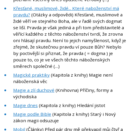
Křesťané, muslimové, židé... Které naboženství má
pravdu?
(Otázky a odpovědi) Křesťané, muslimové a
židé věří ve stejného Boha, ale v řadě svých dogmat
se liší. Pravda je však jediná a při tom představitelé a
věřící každého z těchto náboženství tvrdí, že zrovna
oni hlásají pravdu. Není to jejich namyšlenost, když je
zřejmé, že skutečnou pravdu ví pouze Bůh? Nebylo
by poctivější si přiznat, že pravda ( = dogma ) je
pouze to, co je ve všech těchto náboženských
směrech společné (…)
Magické praktiky
(Kapitola z knihy) Magie není
náboženská věc
Magie a zlí duchové
(Knihovna) Příčiny, formy a
východiska
Magie dnes
(Kapitola z knihy) Hledání jistot
Magie podle Bible
(Kapitola z knihy) Starý i Nový
zákon magii odsuzuje
Mobil
(Články) Před pár dny mě překvapil můj čtyř a