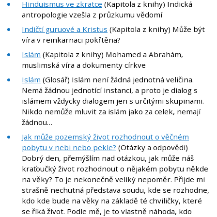
Hinduismus ve zkratce
(Kapitola z knihy) Indická
antropologie vzešla z průzkumu vědomí
Indičtí guruové a Kristus
(Kapitola z knihy) Může být
víra v reinkarnaci pokřtěna?
Islám
(Kapitola z knihy) Mohamed a Abrahám,
muslimská víra a dokumenty církve
Islám
(Glosář) Islám není žádná jednotná veličina.
Nemá žádnou jednotící instanci, a proto je dialog s
islámem vždycky dialogem jen s určitými skupinami.
Nikdo nemůže mluvit za islám jako za celek, nemají
žádnou…
Jak může pozemský život rozhodnout o věčném
pobytu v nebi nebo pekle?
(Otázky a odpovědi)
Dobrý den, přemýšlím nad otázkou, jak může náš
kraťoučký život rozhodnout o nějakém pobytu někde
na věky? To je nekonečně veliký nepoměr. Přijde mi
strašně nechutná představa soudu, kde se rozhodne,
kdo kde bude na věky na základě té chviličky, které
se říká život. Podle mě, je to vlastně náhoda, kdo