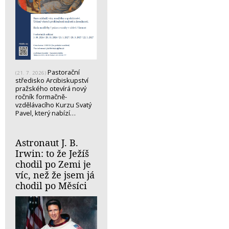
Pastorační
(21. 7. 2026)
středisko Arcibiskupství
pražského otevírá nový
ročník formačně-
vzdělávacího Kurzu Svatý
Pavel, který nabízí…
Astronaut J. B.
Irwin: to že Ježíš
chodil po Zemi je
víc, než že jsem já
chodil po Měsíci