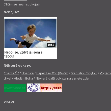
(Ničím se neznepokojuj)
Neboj se!
Některé odkazy:
Charita ČR
/
Hospice
/
Papež Lev XIV. (RaVat)
/
Stanislav Přibyl YT
/
Vojtěch
chval
/
HledámBoha
/
Některé další odkazy naleznete zde
Vira.cz