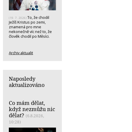
To, že chodil
(19. 7. 2026)
Ježíš Kristus po zemi,
znamená pro mne
nekonečně víc než to, že
člověk chodil po Měsíci.
Archiv aktualit
Naposledy
aktualizováno
Co mám dělat,
když nezmůžu nic
dělat?
(6.8.2026,
10:28)