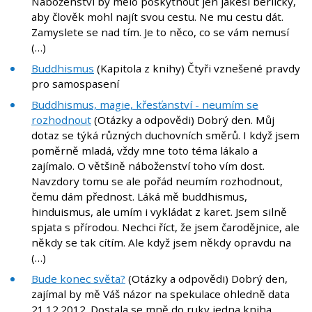
Náboženství by mělo poskytnout jen jakési berličky,
aby člověk mohl najít svou cestu. Ne mu cestu dát.
Zamyslete se nad tím. Je to něco, co se vám nemusí
(…)
Buddhismus
(Kapitola z knihy) Čtyři vznešené pravdy
pro samospasení
Buddhismus, magie, křesťanství - neumím se
rozhodnout
(Otázky a odpovědi) Dobrý den. Můj
dotaz se týká různých duchovních směrů. I když jsem
poměrně mladá, vždy mne toto téma lákalo a
zajímalo. O většině náboženství toho vím dost.
Navzdory tomu se ale pořád neumím rozhodnout,
čemu dám přednost. Láká mě buddhismus,
hinduismus, ale umím i vykládat z karet. Jsem silně
spjata s přírodou. Nechci říct, že jsem čarodějnice, ale
někdy se tak cítím. Ale když jsem někdy opravdu na
(…)
Bude konec světa?
(Otázky a odpovědi) Dobrý den,
zajímal by mě Váš názor na spekulace ohledně data
21.12.2012. Dostala se mně do ruky jedna kniha,