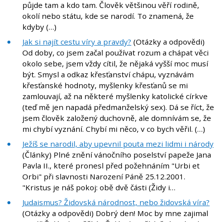
půjde tam a kdo tam. Člověk většinou věří rodině,
okolí nebo státu, kde se narodí. To znamená, že
kdyby (…)
Jak si najít cestu víry a pravdy?
(Otázky a odpovědi)
Od doby, co jsem začal používat rozum a chápat věci
okolo sebe, jsem vždy cítil, že nějaká vyšší moc musí
být. Smysl a odkaz křesťanství chápu, vyznávám
křesťanské hodnoty, myšlenky křesťanů se mi
zamlouvají, až na některé myšlenky katolické církve
(teď mě jen napadá předmanželský sex). Dá se říct, že
jsem člověk založený duchovně, ale domnívám se, že
mi chybí vyznání. Chybí mi něco, v co bych věřil. (…)
Ježíš se narodil, aby upevnil pouta mezi lidmi i národy
(Články) Plné znění vánočního poselství papeže Jana
Pavla II., které pronesl před požehnáním "Urbi et
Orbi" při slavnosti Narození Páně 25.12.2001.
"Kristus je náš pokoj: obě dvě části (Židy i…
Judaismus? Židovská národnost, nebo židovská víra?
(Otázky a odpovědi) Dobrý den! Moc by mne zajimal