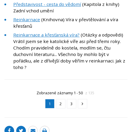
Představivost - cesta do vědomí
(Kapitola z knihy)
Zadní vchod umění
Reinkarnace
(Knihovna) Víra v převtělování a víra
křesťanů
Reinkarnace a křesťanská víra?
(Otázky a odpovědi)
Vrátil jsem se ke katolické víře asi před třemi roky.
Chodím pravidelně do kostela, modlím se, čtu
duchovní literaturu... Všechno by mohlo být v
pořádku, ale z dřívější doby věřím v reinkarnaci. Jak z
toho ?
Zobrazené záznamy 1 - 50
z 135
1
2
3