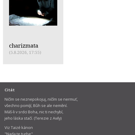
charizmata
(5.8.2026, 17:55)
Citát
Ničím se neznepokojuj, ničím se nermuť,
všechno pomíjí, Bůh se ale nemění.
Máš-li v srdci Boha, nic ti nechybí,
jeho láska stačí. (Terezie z Avily)
Viz Taizé kánon
"Nada te turbe"