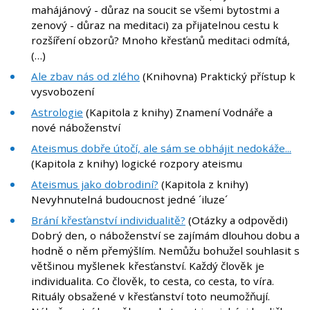
mahájánový - důraz na soucit se všemi bytostmi a
zenový - důraz na meditaci) za přijatelnou cestu k
rozšíření obzorů? Mnoho křesťanů meditaci odmítá,
(…)
Ale zbav nás od zlého
(Knihovna) Praktický přístup k
vysvobození
Astrologie
(Kapitola z knihy) Znamení Vodnáře a
nové náboženství
Ateismus dobře útočí, ale sám se obhájit nedokáže...
(Kapitola z knihy) logické rozpory ateismu
Ateismus jako dobrodiní?
(Kapitola z knihy)
Nevyhnutelná budoucnost jedné ´iluze´
Brání křesťanství individualitě?
(Otázky a odpovědi)
Dobrý den, o náboženství se zajímám dlouhou dobu a
hodně o něm přemýšlím. Nemůžu bohužel souhlasit s
většinou myšlenek křesťanství. Každý člověk je
individualita. Co člověk, to cesta, co cesta, to víra.
Rituály obsažené v křesťanství toto neumožňují.