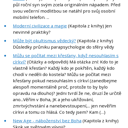
půl roční syn svým zcela originálním nápadem. Před
svou večerní modlitbou se natáhl pro svůj osobní
mobilní telefon. ...
Moderní civilizace a magie
(Kapitola z knihy) Jen
nevinné praktiky?
Může být okultismus vědecký?
(Kapitola z knihy)
Důsledky průniku parapsychologie do sféry vědy
Můžu se počítat mezi křesťany, když nesouhlasím s
církví?
(Otázky a odpovědi) Má otázka zní: Kdo to je
vlastně křesťan? Každý kdo je pokřtěn, každý kdo
chodí v neděli do kostela? Můžu se počítat mezi
křesťany pokud nesouhlasím s církví (zanedbejme
alespoň momentálně proč, protože to by bylo
opravdu na dlouho)? Jedni tvrdí že ne, druzí že určitě
ano...Věřím v Boha, JK a jeho ukřižování,
zmrtvýchvstání a nanebevstoupení,... jen nevěřím
církvi a tomu co hlásá. Co tedy jsem? Kam (…)
New Age - náboženství bez Boha
(Kapitola z knihy)
Skok ve světovém vývoji?