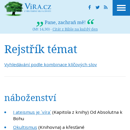
Pane, zachraň mě!
(Mt 14,30) -
Citát z Bible na každý den
Rejstřík témat
Vyhledávání podle kombinace klíčových slov
náboženství
I ateismus je ´víra´
(Kapitola z knihy) Od Absolutna k
Bohu
Okultismus
(Knihovna) a křesťané