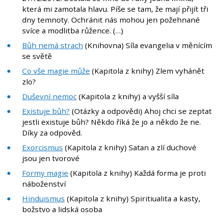
která mi zamotala hlavu. Píše se tam, že mají přijít tři
dny temnoty. Ochránit nás mohou jen požehnané
svíce a modlitba růžence. (…)
Bůh nemá strach
(Knihovna) Síla evangelia v měnícím
se světě
Co vše magie může
(Kapitola z knihy) Zlem vyhánět
zlo?
Duševní nemoc
(Kapitola z knihy) a vyšší síla
Existuje bůh?
(Otázky a odpovědi) Ahoj chci se zeptat
jestli existuje bůh? Někdo říká že jo a někdo že ne.
Díky za odpověd.
Exorcismus
(Kapitola z knihy) Satan a zlí duchové
jsou jen tvorové
Formy magie
(Kapitola z knihy) Každá forma je proti
náboženství
Hinduismus
(Kapitola z knihy) Spiritiualita a kasty,
božstvo a lidská osoba