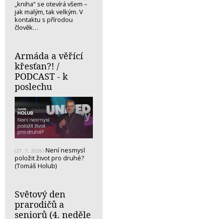
„kniha“ se otevírá všem –
jak malým, tak velkým. V
kontaktu s přírodou
člověk…
Armáda a věřící
křesťan?! /
PODCAST - k
poslechu
Není nesmysl
(27. 7. 2026)
položit život pro druhé?
(Tomáš Holub)
Světový den
prarodičů a
seniorů (4. neděle