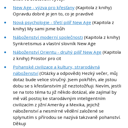
New Age - výzva pro křesťany
(Kapitola z knihy)
Opravdu dobré je jen to, co je pravdivé
Nová psychologie - třetí pilíř New Age
(Kapitola z
knihy) My sami jsme bůh
Náboženství moderní společnosti
(Kapitola z knihy)
Synkretismus a vlastní slovník New Age
Náboženství Orientu - druhý pilíř New Age
(Kapitola
z knihy) Prostor pro cit
Pohanské civilizace a kultury, strarodávná
náboženství
(Otázky a odpovědi) Hezký večer, můj
dotaz bude velice stručný. Jsem pokřtěn, ale jistou
dobu se s křesťanstvím již neztotožňuji. Nevím, jestli
se na toto téma tu již někdo dotázal, ale zajímal by
mě váš postoj ke starodávným inteligentním
civilizacím z jižní Ameriky a Mexika, jejichž
náboženství a nesmírné vědění založené se
splynutím s přírodou se nazývá takzvaně pohanství.
Děkuji