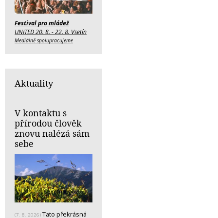
Festival pro mládež
UNITED 20. 8. - 22. 8. Vsetín
Mediálně spolupracujeme
Aktuality
V kontaktu s
přírodou člověk
znovu nalézá sám
sebe
Tato překrásná
(7. 8. 2026)