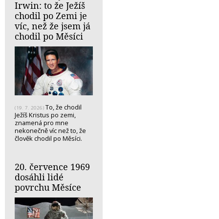
Irwin: to že Ježíš
chodil po Zemi je
víc, než že jsem já
chodil po Měsíci
To, že chodil
(19. 7. 2026)
Ježíš Kristus po zemi,
znamená pro mne
nekonečně víc než to, že
člověk chodil po Měsíci.
20. července 1969
dosáhli lidé
povrchu Měsíce