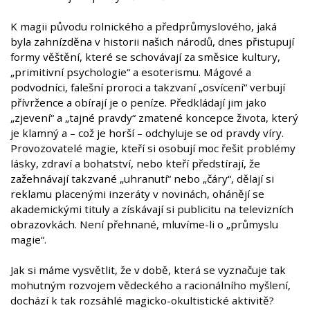
K magii původu rolnického a předprůmyslového, jaká
byla zahnízděna v historii našich národů, dnes přistupují
formy věštění, které se schovávají za směsice kultury,
„primitivní psychologie“ a esoterismu. Mágové a
podvodníci, falešní proroci a takzvaní „osvícení“ verbují
přívržence a obírají je o peníze. Předkládají jim jako
„zjevení“ a „tajné pravdy“ zmatené koncepce života, který
je klamný a – což je horší – odchyluje se od pravdy víry.
Provozovatelé magie, kteří si osobují moc řešit problémy
lásky, zdraví a bohatství, nebo kteří předstírají, že
zažehnávají takzvané „uhranutí“ nebo „čáry“, dělají si
reklamu placenými inzeráty v novinách, ohánějí se
akademickými tituly a získávají si publicitu na televizních
obrazovkách. Není přehnané, mluvíme-li o „průmyslu
magie“.
Jak si máme vysvětlit, že v době, která se vyznačuje tak
mohutným rozvojem vědeckého a racionálního myšlení,
dochází k tak rozsáhlé magicko-okultistické aktivitě?