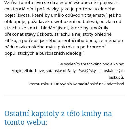
Vzrůst tohoto jevu se dá alespoň všeobecně spojovat s
existenciálními požadavky, jako je potřeba uceleného
pojetí života, které by umělo odůvodnit tajemství, jež ho
obklopuje, požadavek osvobození od bolesti, od zla a od
strachu ze smrti, hledání jistot, které by umožnily
překonat stavy úzkosti, strachu a nejistoty ohledně
zítřka, a potřeba jasného orientačního bodu, zejména po
pádu osvícenského mýtu pokroku a po hroucení
populistických a buržoazních ideologií.
Se svolením zpracováno po
dle knihy:
Magie, zlí duchové, satansk
é obřady - Pastýřský list toskánských
biskupů
,
kterou roku 1996 vydalo Karmelitánské nakladatelství.
Ostatní kapitoly z této knihy na
tomto webu: