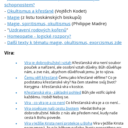
schopnostem?
-
Okultismus a křesťané
(Vojtěch Kodet)
-
Magie
(z listu toskánských biskupů)
-
Magie, spiritismus, okultismus
(Philippe Madre)
- "
Uzdravení rodových kořenů
"
-
Homeopatie - logické rozpory?
-
Další texty k tématu magie, okultismus, exorcismus zde
Víra:
Víra je dobrodružství i vztah
Křesťanská víra není soubor
pouček a nařízení, ale osobní vztah důvěry. Bůh důvěřuje
nám, a zve nás, abychom důvěřovali jemu. Je to výzva.
Čemu věří křesťané
Čemu jako křesťané věříme? Co je
podstatou křesťanské víry? Na čem stavíme svůj život?
Kerygma - křesťanská víra v kostce.
Křesťanská víra - základní pohled
Bůh jde vstříc úplně
každému. I tobě! Neboj se.
Víra - co víra je a co není
Co křesťanská víra je a co není...
Víra osvěcuje naši cestu životem
Hledat Boha je
dobrodružství. Nikdo z nás ale předem neví, kudy naše
cesta k Bohu povede.
Víra v Ježíše Krista není protekce u Boha
Víra v Ježíše Krista
neznamená, že nás během našeho života nepostihne nic