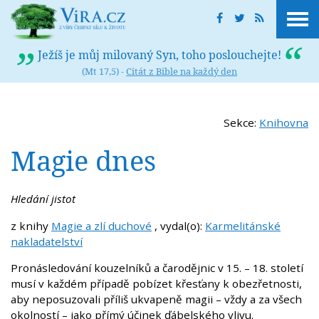
Ježíš je můj milovaný Syn, toho poslouchejte!
(Mt 17,5) -
Citát z Bible na každý den
Sekce:
Knihovna
Magie dnes
Hledání jistot
z knihy
Magie a zlí duchové
, vydal(o):
Karmelitánské
nakladatelství
Pronásledování kouzelníků a čarodějnic v 15. – 18. století
musí v každém případě pobízet křesťany k obezřetnosti,
aby neposuzovali příliš ukvapeně magii – vždy a za všech
okolností – jako přímý účinek ďábelského vlivu.