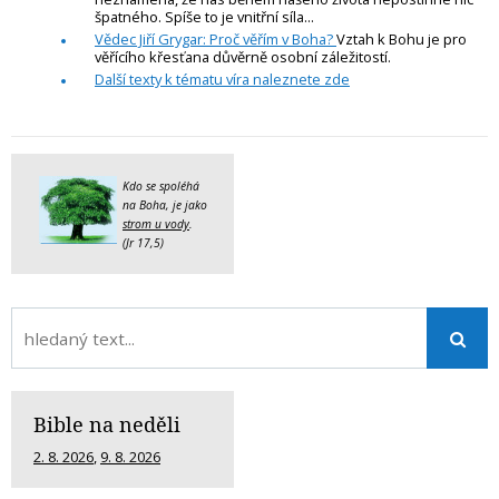
špatného. Spíše to je vnitřní síla...
Vědec Jiří Grygar: Proč věřím v Boha?
Vztah k Bohu je pro
věřícího křesťana důvěrně osobní záležitostí.
Další texty k tématu víra naleznete zde
Kdo se spoléhá
na Boha, je jako
strom u vody
.
(Jr 17,5)
Bible na neděli
2. 8. 2026
,
9. 8. 2026