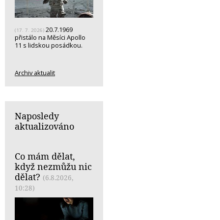
20.7.1969
(17. 7. 2026)
přistálo na Měsíci Apollo
11 s lidskou posádkou.
Archiv aktualit
Naposledy
aktualizováno
Co mám dělat,
když nezmůžu nic
dělat?
(6.8.2026,
10:28)