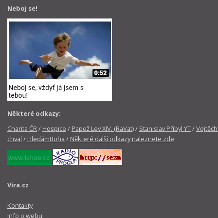
Neboj se!
Některé odkazy:
Charita ČR
/
Hospice
/
Papež Lev XIV. (RaVat)
/
Stanislav Přibyl YT
/
Vojtěch
chval
/
HledámBoha
/
Některé další odkazy naleznete zde
Vira.cz
Kontakty
Info o webu