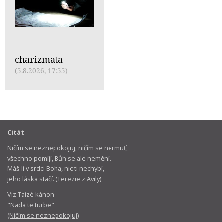
charizmata
(5.8.2026, 17:55)
Citát
Ničím se neznepokojuj, ničím se nermuť,
všechno pomíjí, Bůh se ale nemění.
Máš-li v srdci Boha, nic ti nechybí,
jeho láska stačí. (Terezie z Avily)
Viz Taizé kánon
"Nada te turbe"
(Ničím se neznepokojuj)