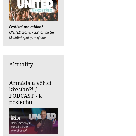
Festival pro mládež
UNITED 20. 8. - 22. 8. Vsetín
Mediálně spolupracujeme
Aktuality
Armáda a věřící
křesťan?! /
PODCAST - k
poslechu