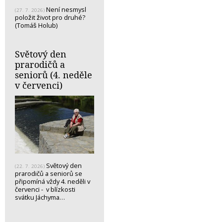
Není nesmysl
(27. 7. 2026)
položit život pro druhé?
(Tomáš Holub)
Světový den
prarodičů a
seniorů (4. neděle
v červenci)
Světový den
(22. 7. 2026)
prarodičů a seniorů se
připomíná vždy 4. neděli v
červenci - v blízkosti
svátku Jáchyma…