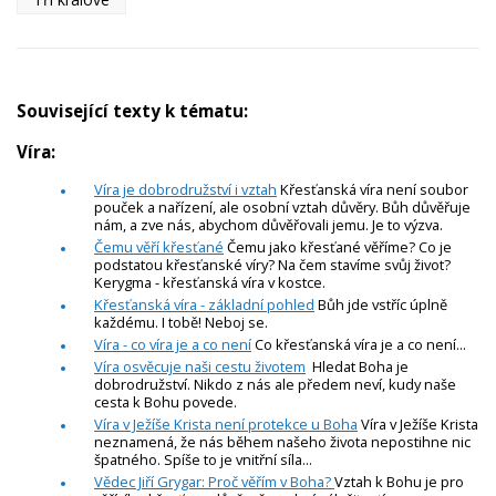
Související texty k tématu:
Víra:
Víra je dobrodružství i vztah
Křesťanská víra není soubor
pouček a nařízení, ale osobní vztah důvěry. Bůh důvěřuje
nám, a zve nás, abychom důvěřovali jemu. Je to výzva.
Čemu věří křesťané
Čemu jako křesťané věříme? Co je
podstatou křesťanské víry? Na čem stavíme svůj život?
Kerygma - křesťanská víra v kostce.
Křesťanská víra - základní pohled
Bůh jde vstříc úplně
každému. I tobě! Neboj se.
Víra - co víra je a co není
Co křesťanská víra je a co není...
Víra osvěcuje naši cestu životem
Hledat Boha je
dobrodružství. Nikdo z nás ale předem neví, kudy naše
cesta k Bohu povede.
Víra v Ježíše Krista není protekce u Boha
Víra v Ježíše Krista
neznamená, že nás během našeho života nepostihne nic
špatného. Spíše to je vnitřní síla...
Vědec Jiří Grygar: Proč věřím v Boha?
Vztah k Bohu je pro