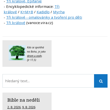
-
Tři králové, Epifanie
- Encyklopedické informace:
Tři
králové
/
K+M+B
/
Kadidlo
/
Myrha
-
Tři králové - omalovánky a tvoření pro děti
-
Tři králové
(vanoce.vira.cz)
Kdo se spoléhá
na Boha, je jako
strom u vody
.
(Jr 17,5)
Bible na neděli
2. 8. 2026
,
9. 8. 2026