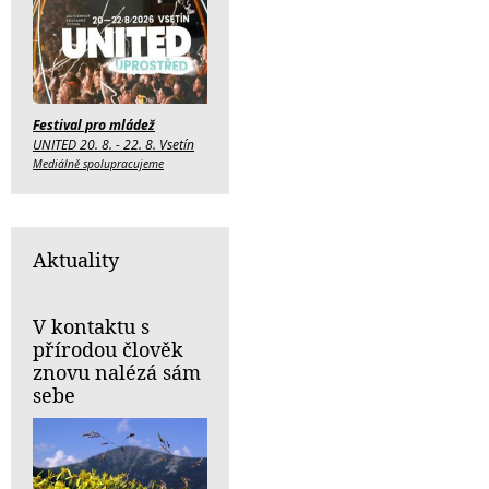
Festival pro mládež
UNITED 20. 8. - 22. 8. Vsetín
Mediálně spolupracujeme
Aktuality
V kontaktu s
přírodou člověk
znovu nalézá sám
sebe