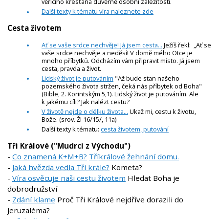
věřícího křesťana důvěrně osobní záležitostí.
Další texty k tématu víra naleznete zde
Cesta životem
Ať se vaše srdce nechvěje! Já jsem cesta...
Ježíš řekl: „Ať se
vaše srdce nechvěje a neděsí! V domě mého Otce je
mnoho příbytků. Odcházím vám připravit místo. Já jsem
cesta, pravda a život.
Lidský život je putováním
"Až bude stan našeho
pozemského života stržen, čeká nás příbytek od Boha"
(Bible, 2. Korintským 5,1). Lidský život je putováním. Ale
k jakému cíli? Jak nalézt cestu?
V životě nejde o délku života...
Ukaž mi, cestu k životu,
Bože. (srov. Žl 16/15/, 11a)
Další texty k tématu:
cesta životem, putování
Tři Králové ("Mudrci z Východu")
-
Co znamená K+M+B?
Tříkrálové žehnání domu.
-
Jaká hvězda vedla Tři krále?
Kometa?
-
Víra osvěcuje naši cestu životem
Hledat Boha je
dobrodružství
-
Zdání klame
Proč Tři Králové nejdříve dorazili do
Jeruzaléma?