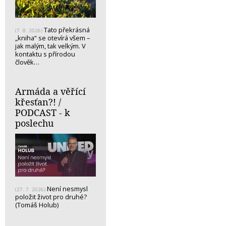
Tato překrásná
(7. 8. 2026)
„kniha“ se otevírá všem –
jak malým, tak velkým. V
kontaktu s přírodou
člověk…
Armáda a věřící
křesťan?! /
PODCAST - k
poslechu
Není nesmysl
(27. 7. 2026)
položit život pro druhé?
(Tomáš Holub)