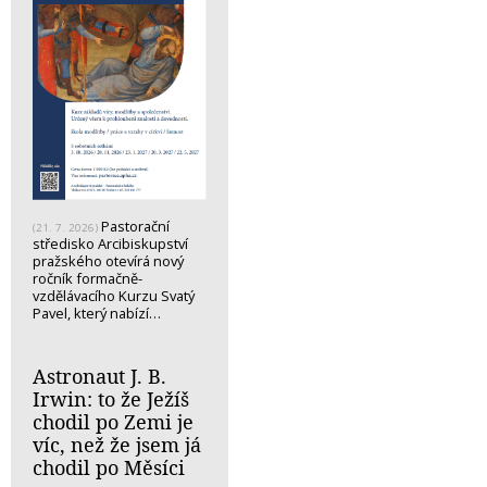
Pastorační
(21. 7. 2026)
středisko Arcibiskupství
pražského otevírá nový
ročník formačně-
vzdělávacího Kurzu Svatý
Pavel, který nabízí…
Astronaut J. B.
Irwin: to že Ježíš
chodil po Zemi je
víc, než že jsem já
chodil po Měsíci