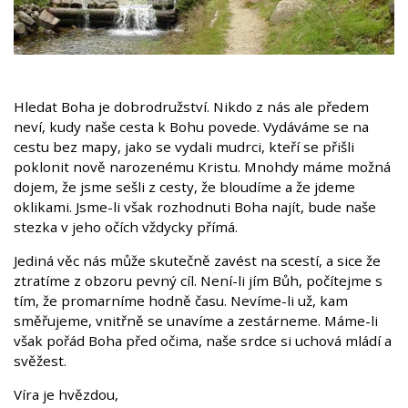
Hledat Boha je dobrodružství. Nikdo z nás ale předem
neví, kudy naše cesta k Bohu povede. Vydáváme se na
cestu bez mapy, jako se vydali mudrci, kteří se přišli
poklonit nově narozenému Kristu. Mnohdy máme možná
dojem, že jsme sešli z cesty, že bloudíme a že jdeme
oklikami. Jsme-li však rozhodnuti Boha najít, bude naše
stezka v jeho očích vždycky přímá.
Jediná věc nás může skutečně zavést na scestí, a sice že
ztratíme z obzoru pevný cíl. Není-li jím Bůh, počítejme s
tím, že promarníme hodně času. Nevíme-li už, kam
směřujeme, vnitřně se unavíme a zestárneme. Máme-li
však pořád Boha před očima, naše srdce si uchová mládí a
svěžest.
Víra je hvězdou,