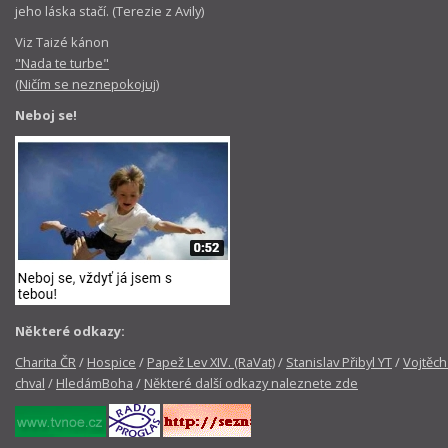
jeho láska stačí. (Terezie z Avily)
Viz Taizé kánon
"Nada te turbe"
(Ničím se neznepokojuj)
Neboj se!
Některé odkazy:
Charita ČR
/
Hospice
/
Papež Lev XIV. (RaVat)
/
Stanislav Přibyl YT
/
Vojtěch
chval
/
HledámBoha
/
Některé další odkazy naleznete zde