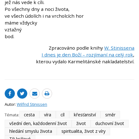
jež nás vede k cíli.
Po všechny dny a noci života,
ve všech údolích i na vrcholcích hor
máme vždycky
vztažný
bod.
Zpracováno podle knihy
W. Stinissena
I dnes je den Boží – rozjímaní na celý rok
,
kterou vydalo Karmelitánské nakladatelství.
Autor:
Wilfrid Stinissen
cesta
víra
cíl
křesťanství
směr
Témata:
všední den, každodenní život
život
duchovní život
hledání smyslu života
spiritualita, život z víry
Tři králové