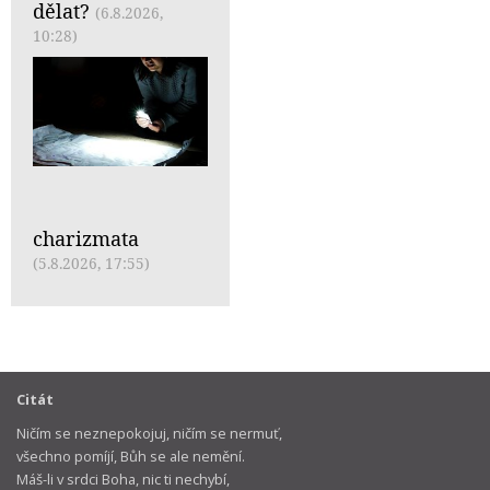
dělat?
(6.8.2026,
10:28)
charizmata
(5.8.2026, 17:55)
Citát
Ničím se neznepokojuj, ničím se nermuť,
všechno pomíjí, Bůh se ale nemění.
Máš-li v srdci Boha, nic ti nechybí,