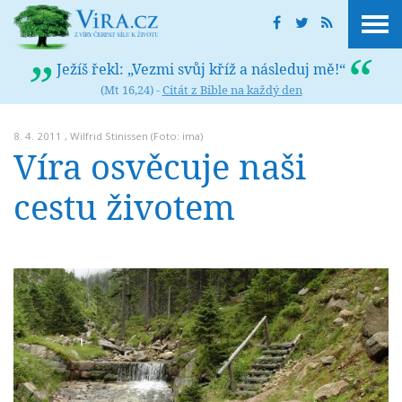
Ježíš řekl: „Vezmi svůj kříž a následuj mě!“
(Mt 16,24) -
Citát z Bible na každý den
8. 4. 2011 ,
Wilfrid Stinissen
(Foto: ima)
Víra osvěcuje naši
cestu životem