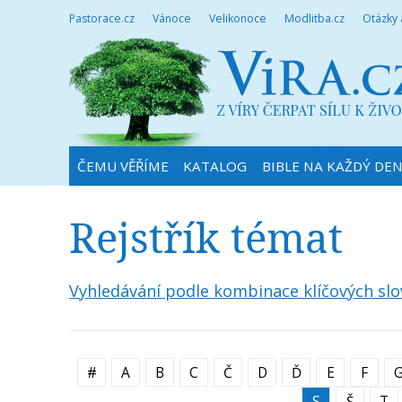
Pastorace.cz
Vánoce
Velikonoce
Modlitba.cz
Otázky
ČEMU VĚŘÍME
KATALOG
BIBLE NA KAŽDÝ DE
Rejstřík témat
Vyhledávání podle kombinace klíčových slo
#
A
B
C
Č
D
Ď
E
F
S
Š
T