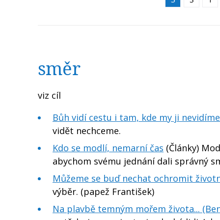
směr
viz cíl
Bůh vidí cestu i tam, kde my ji nevidíme
vidět nechceme.
Kdo se modlí, nemarní čas
(Články) Modl
abychom svému jednání dali správný s
Můžeme se buď nechat ochromit životní
výběr. (papež František)
Na plavbě temným mořem života... (Bene