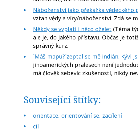
Náboženství jako překážka vědeckého 
vztah vědy a víry/náboženství. Zdá se mi
Někdy se vyplatí i něco oželet
(Téma týd
ale je, do jakého přístavu. Občas je tot
správný kurz.
´Máš mapu?´zeptal se mě indián. Kývl jse
jihoamerických pralesech není jednoduch
má člověk sebevíc zkušeností, nikdy neví,
Související štítky:
orientace, orientování se, zacílení
cíl