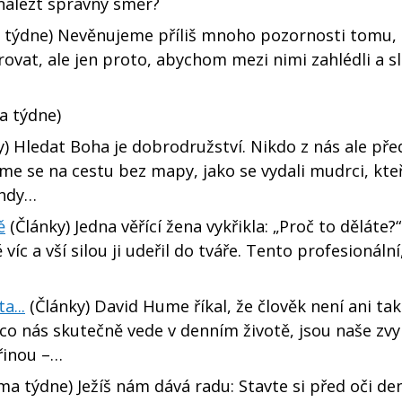
 nalézt správný směr?
týdne) Nevěnujeme příliš mnoho pozornosti tomu, 
ovat, ale jen proto, abychom mezi nimi zahlédli a sl
 týdne)
) Hledat Boha je dobrodružství. Nikdo z nás ale pře
 se na cestu bez mapy, jako se vydali mudrci, kteří
ohdy…
ě
(Články) Jedna věřící žena vykřikla: „Proč to děláte?“
víc a vší silou ji udeřil do tváře. Tento profesionáln
a...
(Články) David Hume říkal, že člověk není ani tak
 co nás skutečně vede v denním životě, jsou naše zvy
řinou –…
a týdne) Ježíš nám dává radu: Stavte si před oči de