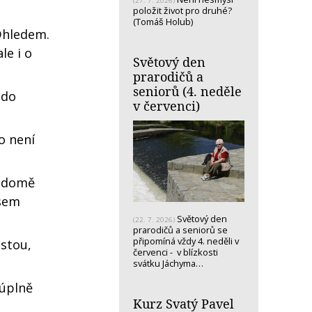
(27. 7. 2026)
položit život pro druhé?
(Tomáš Holub)
Dhledem.
le i o
Světový den
prarodičů a
seniorů (4. neděle
 do
v červenci)
o není
V domě
jsem
Světový den
(22. 7. 2026)
prarodičů a seniorů se
připomíná vždy 4. neděli v
estou,
červenci - v blízkosti
svátku Jáchyma…
 úplně
Kurz Svatý Pavel