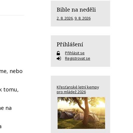
Bible na neděli
2. 8. 2026
,
9. 8. 2026
Přihlášení
Přihlásit se
Registrovat se
íme, nebo
Křesťanské letní kempy
 k tomu,
pro mládež 2026
me na
a