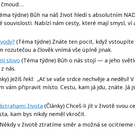
a čmoud.…
éma týdne) Bůh na náš život hledí s absolutním NA
 souvislosti. Nabízí nám cesty, které mají smysl, ví a
 vody?
(Téma týdne) Znáte ten pocit, když vstoupíte
 rozutečou a člověk vnímá vše úplně jinak.
ní slovo
(Téma týdne) Bůh o nás stojí — a jeho světl
 z nás.
ky) Ježíš řekl: „Ať se vaše srdce nechvěje a neděsí! 
vám připravit místo. Cestu, kam já jdu, znáte. Já 
ástrahami života
(Články) Chceš-li jít v životě svou c
sta, kam bys nikdy neměl vkročit.
Někdy v životě ztratíme směr a možná se ocitneme