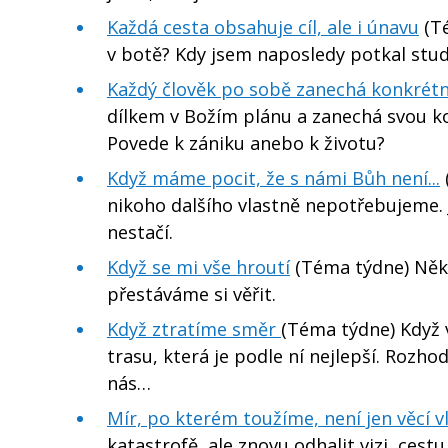
Každá cesta obsahuje cíl, ale i únavu
(T
v botě? Kdy jsem naposledy potkal stu
Každý člověk po sobě zanechá konkrétn
dílkem v Božím plánu a zanechá svou ko
Povede k zániku anebo k životu?
Když máme pocit, že s námi Bůh není...
nikoho dalšího vlastně nepotřebujeme. J
nestačí.
Když se mi vše hroutí
(Téma týdne) Někd
přestáváme si věřit.
Když ztratíme směr
(Téma týdne) Když 
trasu, která je podle ní nejlepší. Rozho
nás…
Mír, po kterém toužíme, není jen věcí v
katastrofě, ale znovu odhalit vizi, cest