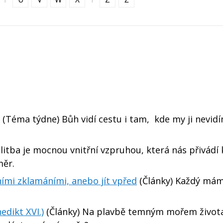
(Téma týdne) Bůh vidí cestu i tam, kde my ji nevid
itba je mocnou vnitřní vzpruhou, která nás přivádí
měr.
mi zklamáními, anebo jít vpřed
(Články) Každý má
dikt XVI.)
(Články) Na plavbě temným mořem život