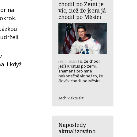
chodil po Zemi je
zor na
víc, než že jsem já
chodil po Měsíci
pokrok.
Otázkou
 udrželi
v
To, že chodil
(19. 7. 2026)
a. I když
Ježíš Kristus po zemi,
znamená pro mne
nekonečně víc než to, že
člověk chodil po Měsíci.
Archiv aktualit
Naposledy
aktualizováno