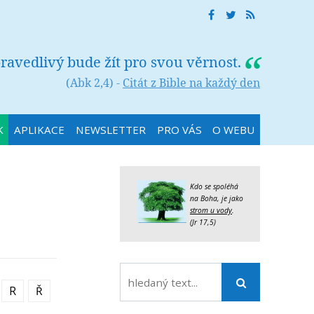
ravedlivý bude žít pro svou věrnost.
(Abk 2,4) -
Citát z Bible na každý den
K
APLIKACE
NEWSLETTER
PRO VÁS
O WEBU
Kdo se spoléhá
na Boha, je jako
strom u vody
.
(Jr 17,5)
R
Ř