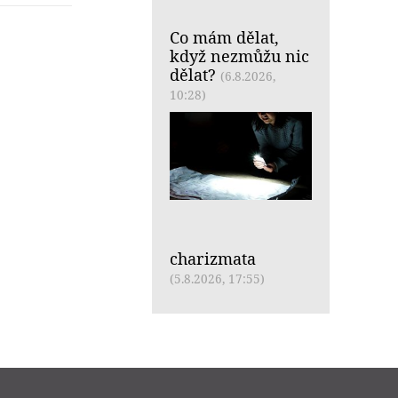
Co mám dělat,
když nezmůžu nic
dělat?
(6.8.2026,
10:28)
charizmata
(5.8.2026, 17:55)