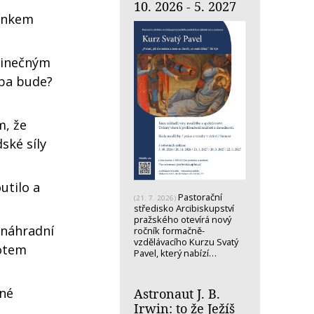
10. 2026 - 5. 2027
ínkem
dinečným
opa bude?
m, že
ské síly
utilo a
Pastorační
(21. 7. 2026)
středisko Arcibiskupství
pražského otevírá nový
 náhradní
ročník formačně-
vzdělávacího Kurzu Svatý
votem
Pavel, který nabízí…
oné
Astronaut J. B.
Irwin: to že Ježíš