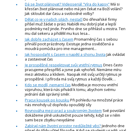
Dá se život plánovat? Videoseriál "Víra do kapsy"
Má si
křesťan život plánovat nebo má jen čekat na Boží volání?
Jak skloubit dar času a svobodné volby?
Dělat co je v našich silách, nestačí
Do dřevařské firmy
přišel muž žádat o práci. Nabídli mu dobrý plat a lepší
podmínky než jinde. Prvního dne se přihlásil u mistra. Ten
mu dal sekeru a přidělil mu kus lesa...
Jak dobře zacházet s časem
Promarněný čas s sebou
přináší pocit prázdnoty. Existuje jedna osvědčená a
moudrá pomůcka pro ime management...
Jak hospodařit s časem v napětí a shonu života
Jak ovládat
a zastavovat čas
Je prospěšné respektovat svůj vnitřní rytmus
Dnes často
pracujeme přespříliš a jsme pak vyhořelí. Nemáme míru
mezi aktivitou a klidem. Naopak mít svůj určitý rytmus je
prospěšné. I příroda má svůj rytmus a každý člověk…
Kdo se modlí, nemarní čas
Modlitba je mocnou vnitřní
vzpruhou, která nás přivádí k tomu, abychom svému
jednání dali správný směr.
Pracuj kousek po kousku
Při pohledu na množství práce
nás mnohdy už dopředu opouštějí síly
Rovnováha mezi prací a soukromým životem
Své povolání
dokážeme plně uskutečnit pouze tehdy, když se v něm
sami beze zbytku nevydáme
Zabírají nám životní prostor nedůležité věci?
Jednoho dne
přisel do třídy učitel filozofie. Když se studenti usadili, vzal