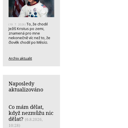
To, že chodil
(19. 7. 2026)
Ježíš Kristus po zemi,
znamená pro mne
nekonečně víc než to, že
člověk chodil po Měsíci.
Archiv aktualit
Naposledy
aktualizováno
Co mám dělat,
když nezmůžu nic
dělat?
(6.8.2026,
10:28)