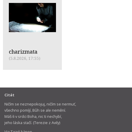
charizmata
(5.8.2026, 17:55)
Citát
Ničím se neznepokojuj, ničím se nermuť,
všechno pomíjí, Bůh se ale nemění.
Máš-li v srdci Boha, nic ti nechybí,
jeho láska stačí. (Terezie z Avily)
Viz Taizé kánon