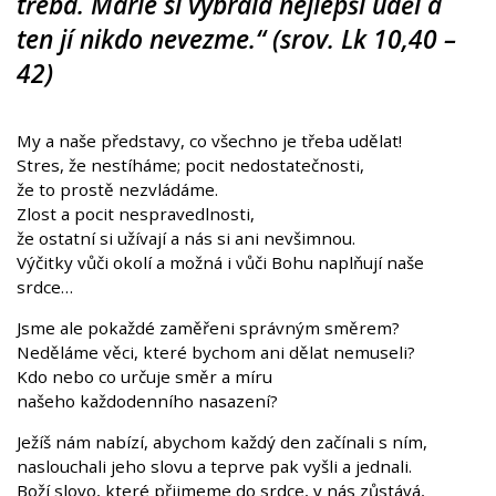
třeba. Marie si vybrala nejlepší úděl a
ten jí nikdo nevezme.“ (srov. Lk 10,40 –
42)
My a naše představy, co všechno je třeba udělat!
Stres, že nestíháme; pocit nedostatečnosti,
že to prostě nezvládáme.
Zlost a pocit nespravedlnosti,
že ostatní si užívají a nás si ani nevšimnou.
Výčitky vůči okolí a možná i vůči Bohu naplňují naše
srdce…
Jsme ale pokaždé zaměřeni správným směrem?
Neděláme věci, které bychom ani dělat nemuseli?
Kdo nebo co určuje směr a míru
našeho každodenního nasazení?
Ježíš nám nabízí, abychom každý den začínali s ním,
naslouchali jeho slovu a teprve pak vyšli a jednali.
Boží slovo, které přijmeme do srdce, v nás zůstává,