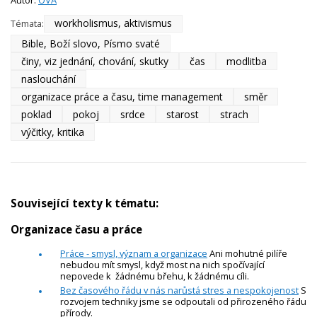
Autor:
OVA
workholismus, aktivismus
Témata:
Bible, Boží slovo, Písmo svaté
činy, viz jednání, chování, skutky
čas
modlitba
naslouchání
organizace práce a času, time management
směr
poklad
pokoj
srdce
starost
strach
výčitky, kritika
Související texty k tématu:
Organizace času a práce
Práce - smysl, význam a organizace
Ani mohutné pilíře
nebudou mít smysl, když most na nich spočívající
nepovede k žádnému břehu, k žádnému cíli.
Bez časového řádu v nás narůstá stres a nespokojenost
S
rozvojem techniky jsme se odpoutali od přirozeného řádu
přírody.