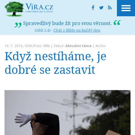
Spravedlivý bude žít pro svou věrnost.
(Abk 2,4) -
Citát z Bible na každý den
16. 7. 2016,
OVA
(Foto: MN) | Sekce:
Aktuální téma
|
Archiv
Když nestíháme, je
dobré se zastavit