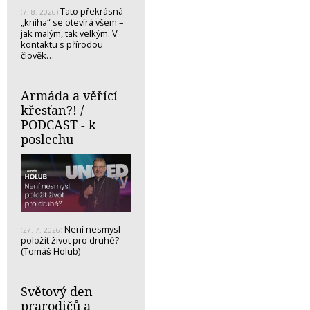
Tato překrásná
(7. 8. 2026)
„kniha“ se otevírá všem –
jak malým, tak velkým. V
kontaktu s přírodou
člověk…
Armáda a věřící
křesťan?! /
PODCAST - k
poslechu
Není nesmysl
(27. 7. 2026)
položit život pro druhé?
(Tomáš Holub)
Světový den
prarodičů a