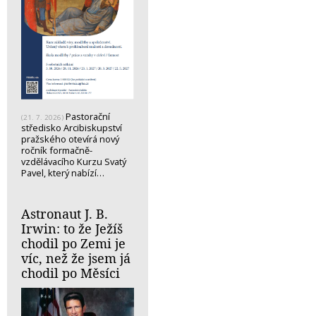
Pastorační
(21. 7. 2026)
středisko Arcibiskupství
pražského otevírá nový
ročník formačně-
vzdělávacího Kurzu Svatý
Pavel, který nabízí…
Astronaut J. B.
Irwin: to že Ježíš
chodil po Zemi je
víc, než že jsem já
chodil po Měsíci