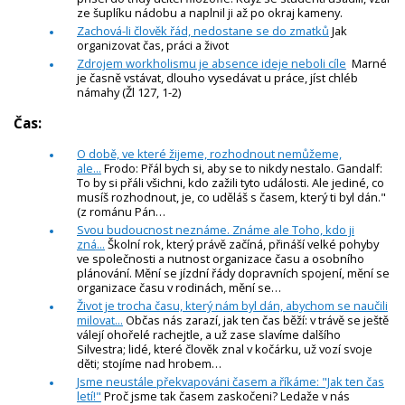
ze šuplíku nádobu a naplnil ji až po okraj kameny.
Zachová-li člověk řád, nedostane se do zmatků
Jak
organizovat čas, práci a život
Zdrojem workholismu je absence ideje neboli cíle
Marné
je časně vstávat, dlouho vysedávat u práce, jíst chléb
námahy (Žl 127, 1-2)
Čas:
O době, ve které žijeme, rozhodnout nemůžeme,
ale...
Frodo: Přál bych si, aby se to nikdy nestalo. Gandalf:
To by si přáli všichni, kdo zažili tyto události. Ale jediné, co
musíš rozhodnout, je, co uděláš s časem, který ti byl dán."
(z románu Pán…
Svou budoucnost neznáme. Známe ale Toho, kdo ji
zná...
Školní rok, který právě začíná, přináší velké pohyby
ve společnosti a nutnost organizace času a osobního
plánování. Mění se jízdní řády dopravních spojení, mění se
organizace času v rodinách, mění se…
Život je trocha času, který nám byl dán, abychom se naučili
milovat...
Občas nás zarazí, jak ten čas běží: v trávě se ještě
válejí ohořelé rachejtle, a už zase slavíme dalšího
Silvestra; lidé, které člověk znal v kočárku, už vozí svoje
děti; stojíme nad hrobem…
Jsme neustále překvapováni časem a říkáme: "Jak ten čas
letí!"
Proč jsme tak časem zaskočeni? Ledaže v nás