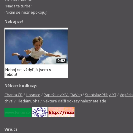
"Nada te turbe"
(Ničím se neznepokojuj)
Neboj se!
Některé odkazy:
Charita ČR
/
Hospice
/
Papež Lev XIV. (RaVat)
/
Stanislav Přibyl YT
/
Vojtěch
chval
/
HledámBoha
/
Některé další odkazy naleznete zde
Vira.cz