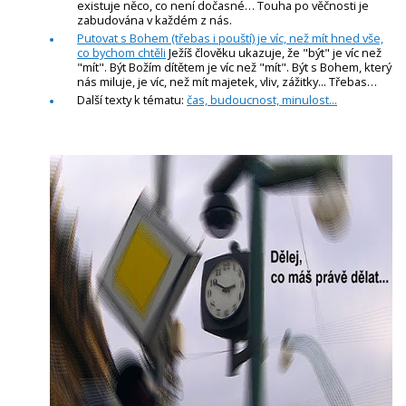
existuje něco, co není dočasné… Touha po věčnosti je
zabudována v každém z nás.
Putovat s Bohem (třebas i pouští) je víc, než mít hned vše,
co bychom chtěli
Ježíš člověku ukazuje, že "být" je víc než
"mít". Být Božím dítětem je víc než "mít". Být s Bohem, který
nás miluje, je víc, než mít majetek, vliv, zážitky... Třebas…
Další texty k tématu:
čas, budoucnost, minulost...