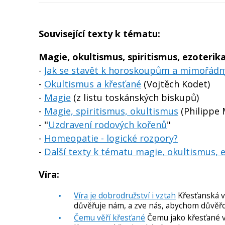
Související texty k tématu:
Magie, okultismus, spiritismus, ezoterik
-
Jak se stavět k horoskoupům a mimořá
-
Okultismus a křesťané
(Vojtěch Kodet)
-
Magie
(z listu toskánských biskupů)
-
Magie, spiritismus, okultismus
(Philippe 
- "
Uzdravení rodových kořenů
"
-
Homeopatie - logické rozpory?
-
Další texty k tématu magie, okultismus, 
Víra:
Víra je dobrodružství i vztah
Křesťanská ví
důvěřuje nám, a zve nás, abychom důvěřova
Čemu věří křesťané
Čemu jako křesťané vě