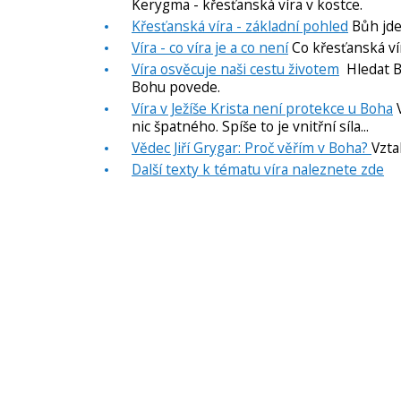
Kerygma - křesťanská víra v kostce.
Křesťanská víra - základní pohled
Bůh jde 
Víra - co víra je a co není
Co křesťanská víra
Víra osvěcuje naši cestu životem
Hledat Bo
Bohu povede.
Víra v Ježíše Krista není protekce u Boha
V
nic špatného. Spíše to je vnitřní síla...
Vědec Jiří Grygar: Proč věřím v Boha?
Vzta
Další texty k tématu víra naleznete zde