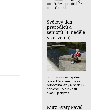
(27. 7. 2026)
položit život pro druhé?
(Tomáš Holub)
Světový den
prarodičů a
seniorů (4. neděle
v červenci)
Světový den
(22. 7. 2026)
prarodičů a seniorů se
připomíná vždy 4. neděli v
červenci - v blízkosti
svátku Jáchyma…
Kurz Svatý Pavel