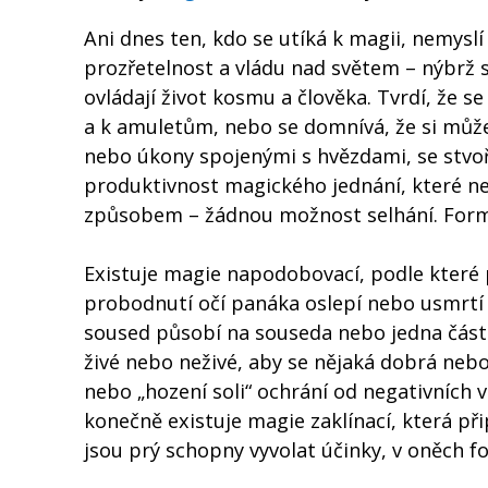
Ani dnes ten, kdo se utíká k magii, nemysl
prozřetelnost a vládu nad světem – nýbrž s
ovládají život kosmu a člověka. Tvrdí, že s
a k amuletům, nebo se domnívá, že si může
nebo úkony spojenými s hvězdami, se stvoř
produktivnost magického jednání, které n
způsobem – žádnou možnost selhání. Form
Existuje magie napodobovací, podle které 
probodnutí očí panáka oslepí nebo usmrtí o
soused působí na souseda nebo jedna část n
živé nebo neživé, aby se nějaká dobrá nebo
nebo „hození soli“ ochrání od negativních v
konečně existuje magie zaklínací, která p
jsou prý schopny vyvolat účinky, v oněch 