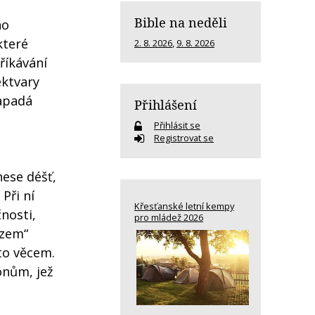
Bible na neděli
ho
které
2. 8. 2026
,
9. 8. 2026
říkávání
ektvary
zapadá
Přihlášení
Přihlásit se
Registrovat se
ese déšť,
Při ní
Křesťanské letní kempy
nosti,
pro mládež 2026
ezem“
mto věcem.
onům, jež