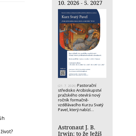
10. 2026 - 5. 2027
Pastorační
(21. 7. 2026)
středisko Arcibiskupství
pražského otevírá nový
ročník formačně-
vzdělávacího Kurzu Svatý
Pavel, který nabízí…
Bůh
Astronaut J. B.
život?
Irwin: to že Ježíš