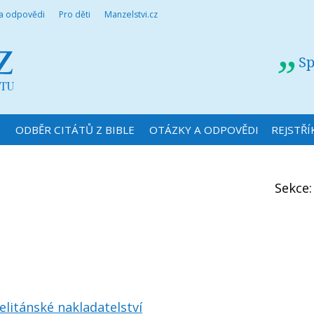
 a odpovědi
Pro děti
Manzelstvi.cz
Sp
N
ODBĚR CITÁTŮ Z BIBLE
OTÁZKY A ODPOVĚDI
REJSTŘÍ
Sekce
litánské nakladatelství