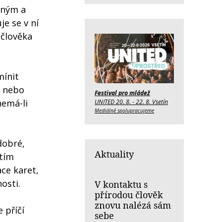
čným a
je se v ní
 člověka
mínit
m nebo
Festival pro mládež
nemá-li
UNITED 20. 8. - 22. 8. Vsetín
Mediálně spolupracujeme
dobré,
Aktuality
itím
ce karet,
osti.
V kontaktu s
přírodou člověk
znovu nalézá sám
 příčí
sebe