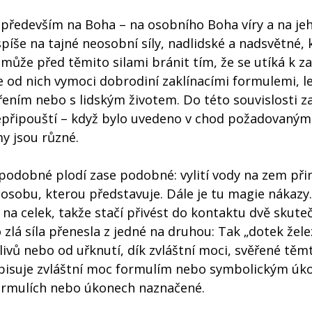
í především na Boha – na osobního Boha víry a na je
píše na tajné neosobní síly, nadlidské a nadsvětné, 
e může před těmito silami bránit tím, že se utíká k za
 od nich vymoci dobrodiní zaklínacími formulemi, l
ením nebo s lidským životem. Do této souvislosti 
epřipouští – když bylo uvedeno v chod požadovaným
y jsou různé.
podobné plodí zase podobné: vylití vody na zem přin
sobu, kterou představuje. Dále je tu magie nákazy. 
a celek, takže stačí přivést do kontaktu dvě skuteč
 zlá síla přenesla z jedné na druhou: Tak „dotek žel
livů nebo od uřknutí, dík zvláštní moci, svěřené tě
řipisuje zvláštní moc formulím nebo symbolickým úk
formulích nebo úkonech naznačené.