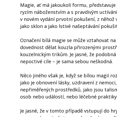
Magie, ať má jakoukoli formu, představuje
ryzím náboženstvím a s pravdivým uctíváním 
v novém vydání prvotní pokušení, z něhož v
jako sklon a jako lstivé našeptávání pokušit
Označení bílá magie se může vztahovat na dv
dovednost dělat kouzla přirozenými prost
kouzelnickým trikům. Je jasné, že podobná
nepoctivé cíle – je sama sebou neškodná.
Něco jiného však je, když se bílou magií roz
jako je obnovení lásky, uzdravení z nemoci
nepřiměřených prostředků, jako jsou talis
osob nebo událostí, nebo léčebné praktiky
Je jasné, že v tomto případě vstupují do hr