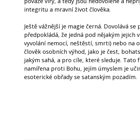
povaze víry, a tedy jsou nedovolené a nepř
integritu a mravní život člověka.
Ještě vážnější je magie černá. Dovolává 
předpokládá, že jedná pod nějakým jejich v
vyvolání nemocí, neštěstí, smrti) nebo na o
člověk osobních výhod, jako je čest, bohat
jakým sahá, a pro cíle, které sleduje. Tato 
namířena proti Bohu, jejím úmyslem je učin
esoterické obřady se satanským pozadím.