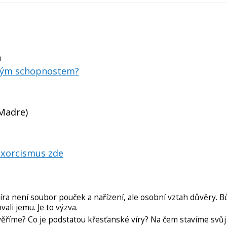
a
dným schopnostem?
Madre)
exorcismus zde
ra není soubor pouček a nařízení, ale osobní vztah důvěry. 
li jemu. Je to výzva.
říme? Co je podstatou křesťanské víry? Na čem stavíme svůj 