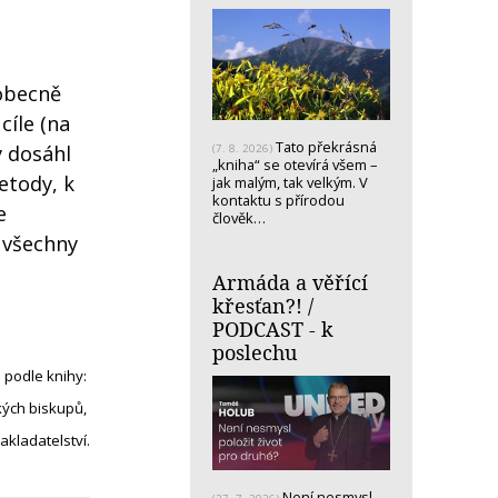
u
eobecně
cíle (na
Tato překrásná
y dosáhl
(7. 8. 2026)
„kniha“ se otevírá všem –
etody, k
jak malým, tak velkým. V
kontaktu s přírodou
e
člověk…
í všechny
Armáda a věřící
křesťan?! /
PODCAST - k
poslechu
 po
dle knihy:
ských biskupů
,
kladatelství.
Není nesmysl