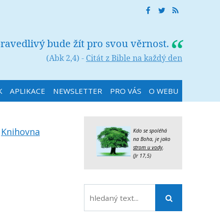
ravedlivý bude žít pro svou věrnost.
(Abk 2,4) -
Citát z Bible na každý den
K
APLIKACE
NEWSLETTER
PRO VÁS
O WEBU
:
Knihovna
Kdo se spoléhá
na Boha, je jako
strom u vody
.
(Jr 17,5)