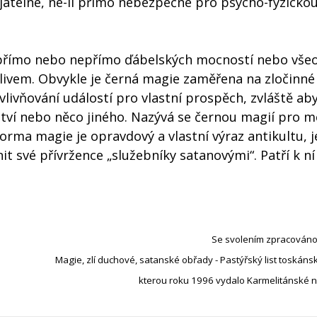
ijatelné, ne-li přímo nebezpečné pro psycho-fyzicko
se přímo nebo nepřímo ďábelských mocností nebo vš
livem. Obvykle je černá magie zaměřena na zločinné 
vlivňování událostí pro vlastní prospěch, zvláště ab
ství nebo něco jiného. Nazývá se černou magií pro m
forma magie je opravdový a vlastní výraz antikultu, j
it své přívržence „služebníky satanovými“. Patří k n
Se svolením zpracováno
Magie, zlí duchové, satansk
é obřady - Pastýřský list toskán
kterou roku 1996 vydalo Karmelitánské na