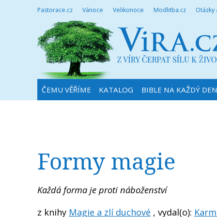
Pastorace.cz
Vánoce
Velikonoce
Modlitba.cz
Otázky
ČEMU VĚŘÍME
KATALOG
BIBLE NA KAŽDÝ DE
Formy magie
Každá forma je proti náboženství
z knihy
Magie a zlí duchové
, vydal(o):
Karme