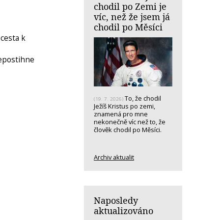
chodil po Zemi je
víc, než že jsem já
chodil po Měsíci
cesta k
nepostihne
To, že chodil
(19. 7. 2026)
Ježíš Kristus po zemi,
znamená pro mne
nekonečně víc než to, že
člověk chodil po Měsíci.
Archiv aktualit
Naposledy
aktualizováno