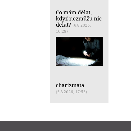
Co mám dělat,
když nezmůžu nic
dělat?
(6.8.2026,
10:28)
charizmata
(5.8.2026, 17:55)