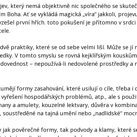
 jev, který nemá objektivně nic společného se skute
Boha. Ať se vykládá magická „víra“ jakkoli, projevu
zešel první hřích. toto pokušení je přítomno v srdci
ele.
ě praktiky, které se od sebe velmi liší. Může se jí 
ředky. V tomto smyslu se rovná kejklířským kousků
 dovednost – nepoužívá-li nedovolené prostředky a 
umějí formy zasahování, které usilují o cíle, třeba i 
, vyřešení hospodářských problémů, atp., ale s použ
many a amulety, kouzelné lektvary, důvěra v kombina
, soustředěné na tajná umění nebo „nadlidské“ mocn
y jak pověrečné formy, tak podvody a klamy, které se