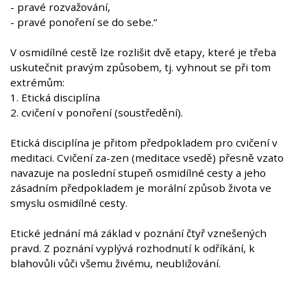
- pravé rozvažování,
- pravé ponoření se do sebe.“
V osmidílné cestě lze rozlišit dvě etapy, které je třeba
uskutečnit pravým způsobem, tj. vyhnout se při tom
extrémům:
1. Etická disciplína
2. cvičení v ponoření (soustředění).
Etická disciplína je přitom předpokladem pro cvičení v
meditaci. Cvičení za-zen (meditace vsedě) přesně vzato
navazuje na poslední stupeň osmidílné cesty a jeho
zásadním předpokladem je morální způsob života ve
smyslu osmidílné cesty.
Etické jednání má základ v poznání čtyř vznešených
pravd. Z poznání vyplývá rozhodnutí k odříkání, k
blahovůli vůči všemu živému, neubližování.