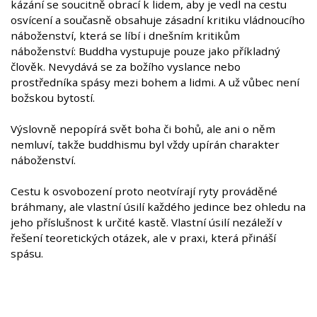
kázání se soucitně obrací k lidem, aby je vedl na cestu
osvícení a současně obsahuje zásadní kritiku vládnoucího
náboženství, která se líbí i dnešním kritikům
náboženství: Buddha vystupuje pouze jako příkladný
člověk. Nevydává se za božího vyslance nebo
prostředníka spásy mezi bohem a lidmi. A už vůbec není
božskou bytostí.
Výslovně nepopírá svět boha či bohů, ale ani o něm
nemluví, takže buddhismu byl vždy upírán charakter
náboženství.
Cestu k osvobození proto neotvírají ryty prováděné
bráhmany, ale vlastní úsilí každého jedince bez ohledu na
jeho příslušnost k určité kastě. Vlastní úsilí nezáleží v
řešení teoretických otázek, ale v praxi, která přináší
spásu.