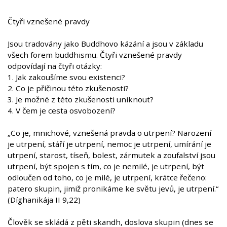
Čtyři vznešené pravdy
Jsou tradovány jako Buddhovo kázání a jsou v základu
všech forem buddhismu. Čtyři vznešené pravdy
odpovídají na čtyři otázky:
1. Jak zakoušíme svou existenci?
2. Co je příčinou této zkušenosti?
3. Je možné z této zkušenosti uniknout?
4. V čem je cesta osvobození?
„Co je, mnichové, vznešená pravda o utrpení? Narození
je utrpení, stáří je utrpení, nemoc je utrpení, umírání je
utrpení, starost, tíseň, bolest, zármutek a zoufalství jsou
utrpení, být spojen s tím, co je nemilé, je utrpení, být
odloučen od toho, co je milé, je utrpení, krátce řečeno:
patero skupin, jimiž pronikáme ke světu jevů, je utrpení.“
(Díghanikája II 9,22)
Člověk se skládá z pěti skandh, doslova skupin (dnes se