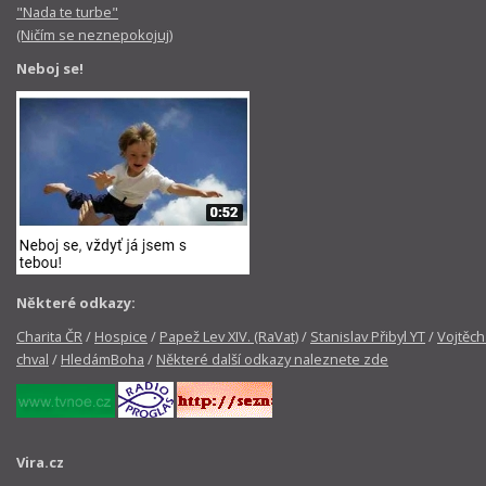
"Nada te turbe"
(Ničím se neznepokojuj)
Neboj se!
Některé odkazy:
Charita ČR
/
Hospice
/
Papež Lev XIV. (RaVat)
/
Stanislav Přibyl YT
/
Vojtěch
chval
/
HledámBoha
/
Některé další odkazy naleznete zde
Vira.cz