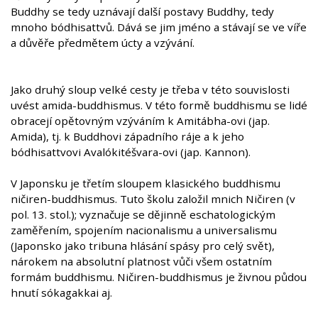
Buddhy se tedy uznávají další postavy Buddhy, tedy
mnoho bódhisattvů. Dává se jim jméno a stávají se ve víře
a důvěře předmětem úcty a vzývání.
Jako druhý sloup velké cesty je třeba v této souvislosti
uvést amida-buddhismus. V této formě buddhismu se lidé
obracejí opětovným vzýváním k Amitábha-ovi (jap.
Amida), tj. k Buddhovi západního ráje a k jeho
bódhisattvovi Avalókitéšvara-ovi (jap. Kannon).
V Japonsku je třetím sloupem klasického buddhismu
ničiren-buddhismus. Tuto školu založil mnich Ničiren (v
pol. 13. stol.); vyznačuje se dějinně eschatologickým
zaměřením, spojením nacionalismu a universalismu
(Japonsko jako tribuna hlásání spásy pro celý svět),
nárokem na absolutní platnost vůči všem ostatním
formám buddhismu. Ničiren-buddhismus je živnou půdou
hnutí sókagakkai aj.