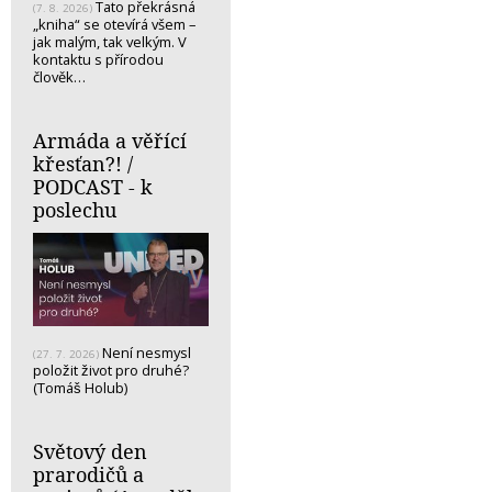
Tato překrásná
(7. 8. 2026)
„kniha“ se otevírá všem –
jak malým, tak velkým. V
kontaktu s přírodou
člověk…
Armáda a věřící
křesťan?! /
PODCAST - k
poslechu
Není nesmysl
(27. 7. 2026)
položit život pro druhé?
(Tomáš Holub)
Světový den
prarodičů a