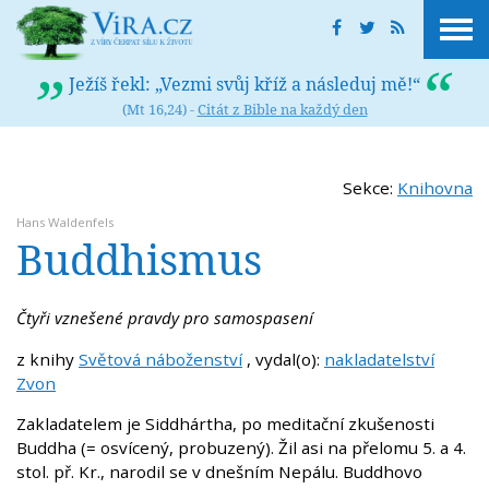
Ježíš řekl: „Vezmi svůj kříž a následuj mě!“
(Mt 16,24) -
Citát z Bible na každý den
Sekce:
Knihovna
Hans Waldenfels
Buddhismus
Čtyři vznešené pravdy pro samospasení
z knihy
Světová náboženství
, vydal(o):
nakladatelství
Zvon
Zakladatelem je Siddhártha, po meditační zkušenosti
Buddha (= osvícený, probuzený). Žil asi na přelomu 5. a 4.
stol. př. Kr., narodil se v dnešním Nepálu. Buddhovo