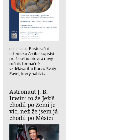
Pastorační
(21. 7. 2026)
středisko Arcibiskupství
pražského otevírá nový
ročník formačně-
vzdělávacího Kurzu Svatý
Pavel, který nabízí…
Astronaut J. B.
Irwin: to že Ježíš
chodil po Zemi je
víc, než že jsem já
chodil po Měsíci