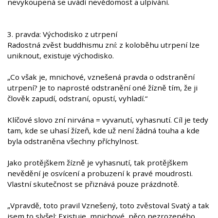
nevykoupená se uvádí nevědomost a ulpívání.
3. pravda: Východisko z utrpení
Radostná zvěst buddhismu zní: z koloběhu utrpení lze
uniknout, existuje východisko.
„Co však je, mnichové, vznešená pravda o odstranění
utrpení? Je to naprosté odstranění oné žízně tím, že ji
člověk zapudí, odstraní, opustí, vyhladí.“
Klíčové slovo zní nirvána = vyvanutí, vyhasnutí. Cíl je tedy
tam, kde se uhasí žízeň, kde už není žádná touha a kde
byla odstraněna všechny příchylnost.
Jako protějškem žízně je vyhasnutí, tak protějškem
nevědění je osvícení a probuzení k pravé moudrosti.
Vlastní skutečnost se přiznává pouze prázdnotě.
„Vpravdě, toto pravil Vznešený, toto zvěstoval Svatý a tak
jsem to slyšel: Existuje, mnichové, něco nezrozeného,