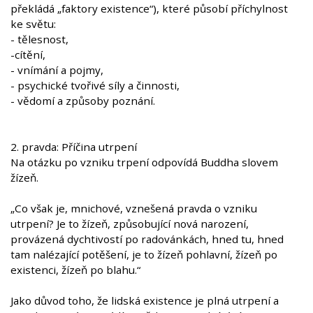
překládá „faktory existence“), které působí příchylnost
ke světu:
- tělesnost,
-cítění,
- vnímání a pojmy,
- psychické tvořivé síly a činnosti,
- vědomí a způsoby poznání.
2. pravda: Příčina utrpení
Na otázku po vzniku trpení odpovídá Buddha slovem
žízeň.
„Co však je, mnichové, vznešená pravda o vzniku
utrpení? Je to žízeň, způsobující nová narození,
provázená dychtivostí po radovánkách, hned tu, hned
tam nalézající potěšení, je to žízeň pohlavní, žízeň po
existenci, žízeň po blahu.“
Jako důvod toho, že lidská existence je plná utrpení a