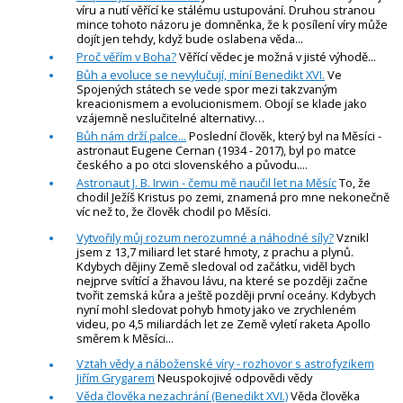
víru a nutí věřící ke stálému ustupování. Druhou stranou
mince tohoto názoru je domněnka, že k posílení víry může
dojít jen tehdy, když bude oslabena věda...
Proč věřím v Boha?
Věřící vědec je možná v jisté výhodě...
Bůh a evoluce se nevylučují, míní Benedikt XVI.
Ve
Spojených státech se vede spor mezi takzvaným
kreacionismem a evolucionismem. Obojí se klade jako
vzájemně neslučitelné alternativy…
Bůh nám drží palce...
Poslední člověk, který byl na Měsíci -
astronaut Eugene Cernan (1934 - 2017), byl po matce
českého a po otci slovenského a původu....
Astronaut J. B. Irwin - čemu mě naučil let na Měsíc
To, že
chodil Ježíš Kristus po zemi, znamená pro mne nekonečně
víc než to, že člověk chodil po Měsíci.
Vytvořily můj rozum nerozumné a náhodné síly?
Vznikl
jsem z 13,7 miliard let staré hmoty, z prachu a plynů.
Kdybych dějiny Země sledoval od začátku, viděl bych
nejprve svítící a žhavou lávu, na které se později začne
tvořit zemská kůra a ještě později první oceány. Kdybych
nyní mohl sledovat pohyb hmoty jako ve zrychleném
videu, po 4,5 miliardách let ze Země vyletí raketa Apollo
směrem k Měsíci...
Vztah vědy a náboženské víry - rozhovor s astrofyzikem
Jiřím Grygarem
Neuspokojivé odpovědi vědy
Věda člověka nezachrání (Benedikt XVI.)
Věda člověka