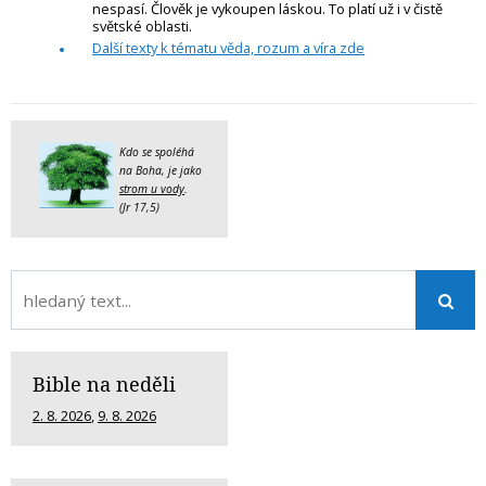
nespasí. Člověk je vykoupen láskou. To platí už i v čistě
světské oblasti.
Další texty k tématu věda, rozum a víra zde
Kdo se spoléhá
na Boha, je jako
strom u vody
.
(Jr 17,5)
Bible na neděli
2. 8. 2026
,
9. 8. 2026