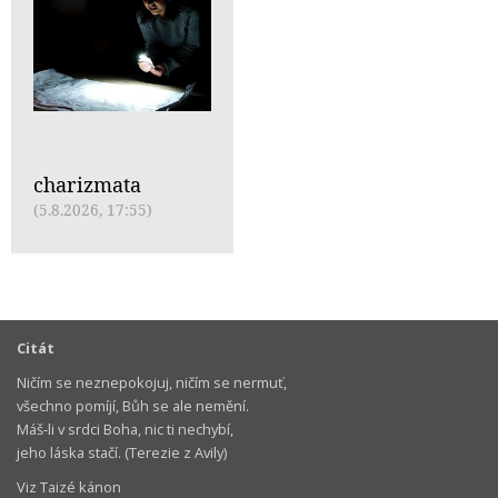
charizmata
(5.8.2026, 17:55)
Citát
Ničím se neznepokojuj, ničím se nermuť,
všechno pomíjí, Bůh se ale nemění.
Máš-li v srdci Boha, nic ti nechybí,
jeho láska stačí. (Terezie z Avily)
Viz Taizé kánon