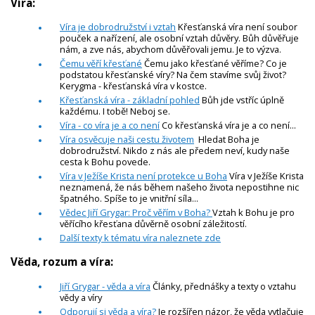
Víra:
Víra je dobrodružství i vztah
Křesťanská víra není soubor
pouček a nařízení, ale osobní vztah důvěry. Bůh důvěřuje
nám, a zve nás, abychom důvěřovali jemu. Je to výzva.
Čemu věří křesťané
Čemu jako křesťané věříme? Co je
podstatou křesťanské víry? Na čem stavíme svůj život?
Kerygma - křesťanská víra v kostce.
Křesťanská víra - základní pohled
Bůh jde vstříc úplně
každému. I tobě! Neboj se.
Víra - co víra je a co není
Co křesťanská víra je a co není...
Víra osvěcuje naši cestu životem
Hledat Boha je
dobrodružství. Nikdo z nás ale předem neví, kudy naše
cesta k Bohu povede.
Víra v Ježíše Krista není protekce u Boha
Víra v Ježíše Krista
neznamená, že nás během našeho života nepostihne nic
špatného. Spíše to je vnitřní síla...
Vědec Jiří Grygar: Proč věřím v Boha?
Vztah k Bohu je pro
věřícího křesťana důvěrně osobní záležitostí.
Další texty k tématu víra naleznete zde
Věda, rozum a víra:
Jiří Grygar - věda a víra
Články, přednášky a texty o vztahu
vědy a víry
Odporují si věda a víra?
Je rozšířen názor, že věda vytlačuje