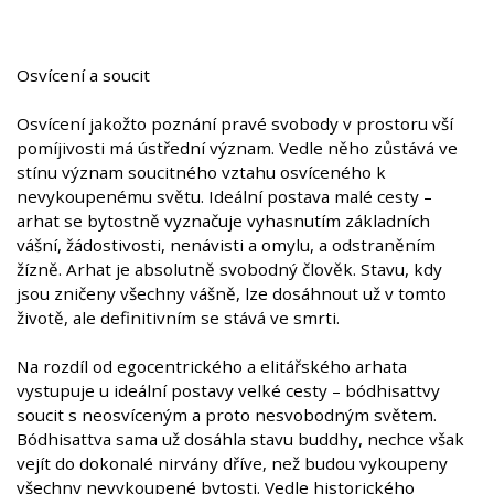
Osvícení a soucit
Osvícení jakožto poznání pravé svobody v prostoru vší
pomíjivosti má ústřední význam. Vedle něho zůstává ve
stínu význam soucitného vztahu osvíceného k
nevykoupenému světu. Ideální postava malé cesty –
arhat se bytostně vyznačuje vyhasnutím základních
vášní, žádostivosti, nenávisti a omylu, a odstraněním
žízně. Arhat je absolutně svobodný člověk. Stavu, kdy
jsou zničeny všechny vášně, lze dosáhnout už v tomto
životě, ale definitivním se stává ve smrti.
Na rozdíl od egocentrického a elitářského arhata
vystupuje u ideální postavy velké cesty – bódhisattvy
soucit s neosvíceným a proto nesvobodným světem.
Bódhisattva sama už dosáhla stavu buddhy, nechce však
vejít do dokonalé nirvány dříve, než budou vykoupeny
všechny nevykoupené bytosti. Vedle historického