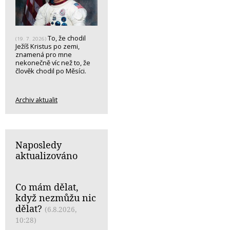
To, že chodil
(19. 7. 2026)
Ježíš Kristus po zemi,
znamená pro mne
nekonečně víc než to, že
člověk chodil po Měsíci.
Archiv aktualit
Naposledy
aktualizováno
Co mám dělat,
když nezmůžu nic
dělat?
(6.8.2026,
10:28)