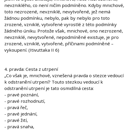
nevzniklého, co není ničím podmíněno. Kdyby mnichové,
toto nezrozené, nevzniklé, nevytvořené, jež nemá
žádnou podmínku, nebylo, pak by nebylo pro toto
zrozené, vzniklé, vytvořené vyrostlé z této podmínky
žádného úniku. Protože však, mnichové, ono nezrozené,
nevzniklé, nevytvořené, nepodmíněné existuje, je pro
zrozené, vzniklé, vytvořené, příčinami podmíněné –
vykoupení. (Itivuttaka II 6)
4. pravda: Cesta z utrpení
„Co však je, mnichové, vznešená pravda o stezce vedoucí
k odstranění utrpení? Touto stezkou vedoucí k
odstranění utrpení je tato osmidílná cesta:
- pravé poznání,
- pravé rozhodnutí,
- pravá řeč,
- pravé jednání,
- pravé žití,
- pravá snaha,