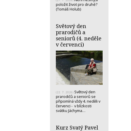
(27. 7. 2026)
položit život pro druhé?
(Tomáš Holub)
Světový den
prarodičů a
seniorů (4. neděle
v červenci)
Světový den
(22. 7. 2026)
prarodičů a seniorů se
připomíná vždy 4. neděli v
červenci - v blízkosti
svátku Jáchyma…
Kurz Svatý Pavel