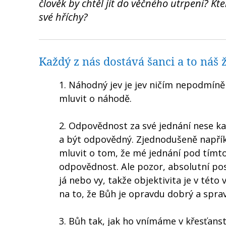
člověk by chtěl jít do věčného utrpení? Kte
své hříchy?
Každý z nás dostává šanci a to náš 
1. Náhodný jev je jev ničím nepodmíně
mluvit o náhodě.
2. Odpovědnost za své jednání nese ka
a být odpovědný. Zjednodušeně napřík
mluvit o tom, že mé jednání pod tímt
odpovědnost. Ale pozor, absolutní po
já nebo vy, takže objektivita je v této
na to, že Bůh je opravdu dobrý a sprav
3. Bůh tak, jak ho vnímáme v křesťanstv