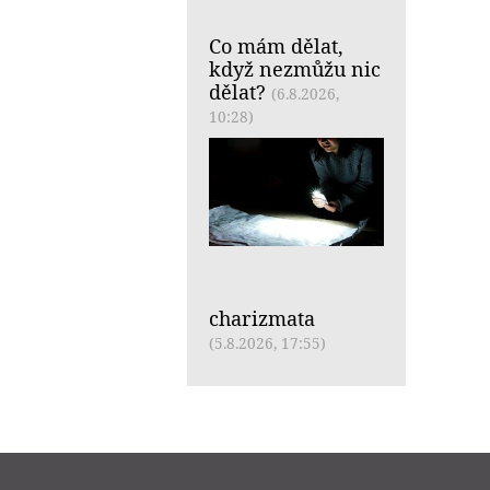
Co mám dělat,
když nezmůžu nic
dělat?
(6.8.2026,
10:28)
charizmata
(5.8.2026, 17:55)