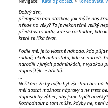
Navigace:
Katalog dotazů
>
Konec světa, v
Dobrý den,
přemýšlím nad otázkou, jak může náš kra
někde na věky? To je nekonečně veliký ne
představa soudu, kde se rozhodne, kdo kde
které se říká život.
Podle mě, je to vlastně náhoda, kdo půjde
rodině, okolí nebo státu, kde se narodí. 
narodili v jiných podmínkách, s vysokou p
dopouštěli se hříchů.
...
Neříkám, že by mělo být všechno bez násled
měl dostat možnost nápravy a ne trest be
dopustil by vůbec, aby jsme trpěli navěky? 
Rozhodnout o tom může, kdyby ne, není vš