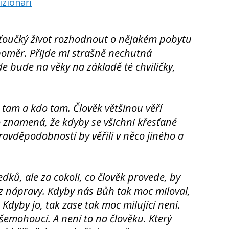
izionáři
ťoučký život rozhodnout o nějakém pobytu
poměr. Přijde mi strašně nechutná
 bude na věky na základě té chviličky,
 tam a kdo tam. Člověk většinou věří
To znamená, že kdyby se všichni křesťané
ravděpodobností by věřili v něco jiného a
ků, ale za cokoli, co člověk provede, by
z nápravy. Kdyby nás Bůh tak moc miloval,
Kdyby jo, tak zase tak moc milující není.
emohoucí. A není to na člověku. Který