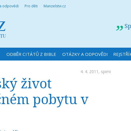
 a odpovědi
Pro děti
Manzelstvi.cz
Sp
N
ODBĚR CITÁTŮ Z BIBLE
OTÁZKY A ODPOVĚDI
REJSTŘÍ
4. 4. 2011,
spimi
ký život
čném pobytu v