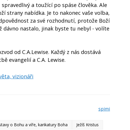
spravedlivý a toužící po spáse člověka. Ale
oží strany nabídka. Je to nakonec vaše volba,
 odpovědnost za své rozhodnutí, protože Boží
 dávno nastalo, jinak byste tu nebyl - volíte
ozvod od C.A.Lewise. Každý z nás dostává
bě evangelií a C.A. Lewise.
ěta, vizionáři
spimi
stavy o Bohu a víře, karikatury Boha
Ježíš Kristus