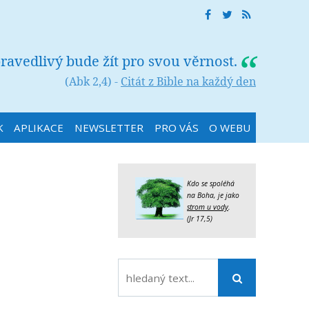
ravedlivý bude žít pro svou věrnost.
(Abk 2,4) -
Citát z Bible na každý den
K
APLIKACE
NEWSLETTER
PRO VÁS
O WEBU
Kdo se spoléhá
na Boha, je jako
strom u vody
.
(Jr 17,5)