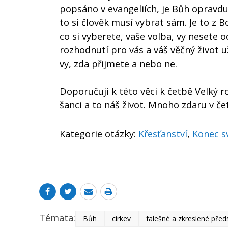
popsáno v evangeliích, je Bůh opravdu 
to si člověk musí vybrat sám. Je to z B
co si vyberete, vaše volba, vy nesete
rozhodnutí pro vás a váš věčný život už
vy, zda přijmete a nebo ne.
Doporučuji k této věci k četbě Velký r
šanci a to náš život. Mnoho zdaru v čet
Kategorie otázky:
Křesťanství
,
Konec sv
Témata:
Bůh
církev
falešné a zkreslené před