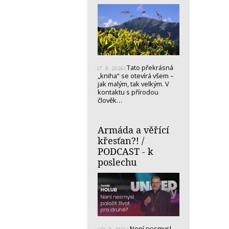
Tato překrásná
(7. 8. 2026)
„kniha“ se otevírá všem –
jak malým, tak velkým. V
kontaktu s přírodou
člověk…
Armáda a věřící
křesťan?! /
PODCAST - k
poslechu
Není nesmysl