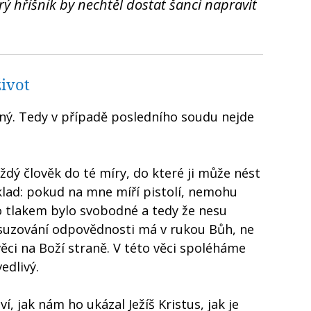
rý hříšník by nechtěl dostat šanci napravit
život
ný. Tedy v případě posledního soudu nejde
ždý člověk do té míry, do které ji může nést
lad: pokud na mne míří pistolí, nemohu
o tlakem bylo svobodné a tedy že nesu
suzování odpovědnosti má v rukou Bůh, ne
 věci na Boží straně. V této věci spoléháme
edlivý.
í, jak nám ho ukázal Ježíš Kristus, jak je