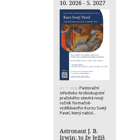
10. 2026 - 5. 2027
Pastorační
(21. 7. 2026)
středisko Arcibiskupství
pražského otevírá nový
ročník formačně-
vzdělávacího Kurzu Svatý
Pavel, který nabízí…
Astronaut J. B.
Irwin: to že Ježíš