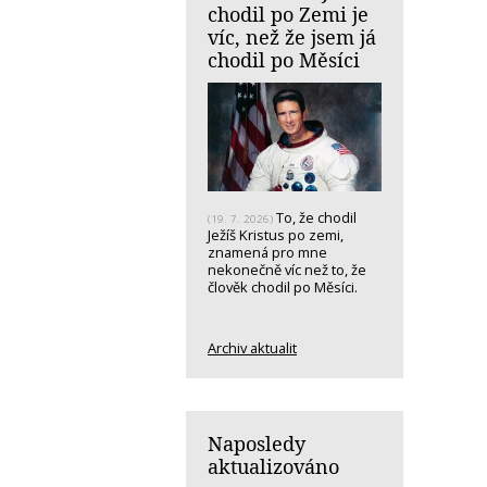
chodil po Zemi je
víc, než že jsem já
chodil po Měsíci
To, že chodil
(19. 7. 2026)
Ježíš Kristus po zemi,
znamená pro mne
nekonečně víc než to, že
člověk chodil po Měsíci.
Archiv aktualit
Naposledy
aktualizováno