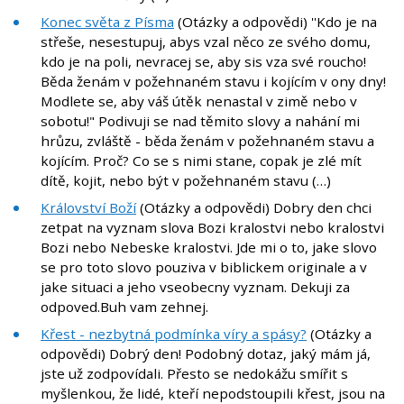
Konec světa z Písma
(Otázky a odpovědi) ''Kdo je na
střeše, nesestupuj, abys vzal něco ze svého domu,
kdo je na poli, nevracej se, aby sis vza své roucho!
Běda ženám v požehnaném stavu i kojícím v ony dny!
Modlete se, aby váš útěk nenastal v zimě nebo v
sobotu!" Podivuji se nad těmito slovy a nahání mi
hrůzu, zvláště - běda ženám v požehnaném stavu a
kojícím. Proč? Co se s nimi stane, copak je zlé mít
dítě, kojit, nebo být v požehnaném stavu (…)
Království Boží
(Otázky a odpovědi) Dobry den chci
zetpat na vyznam slova Bozi kralostvi nebo kralostvi
Bozi nebo Nebeske kralostvi. Jde mi o to, jake slovo
se pro toto slovo pouziva v biblickem originale a v
jake situaci a jeho vseobecny vyznam. Dekuji za
odpoved.Buh vam zehnej.
Křest - nezbytná podmínka víry a spásy?
(Otázky a
odpovědi) Dobrý den! Podobný dotaz, jaký mám já,
jste už zodpovídali. Přesto se nedokážu smířit s
myšlenkou, že lidé, kteří nepodstoupili křest, jsou na