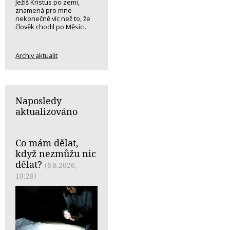
Ježíš Kristus po zemi,
znamená pro mne
nekonečně víc než to, že
člověk chodil po Měsíci.
Archiv aktualit
Naposledy
aktualizováno
Co mám dělat,
když nezmůžu nic
dělat?
(6.8.2026,
10:28)