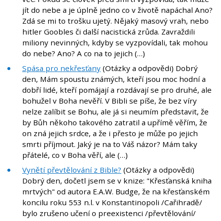
jít do nebe a je úplně jedno co v životě napáchal Ano?
Zdá se mi to trošku ujetý. Nějaký masový vrah, nebo
hitler Goobles či další nacistická zrůda. Zavraždili
miliony nevinných, kdyby se vyzpovídali, tak mohou
do nebe? Ano? A co na to jejich (…)
Spása pro nekřesťany
(Otázky a odpovědi) Dobrý
den, Mám spoustu známých, kteří jsou moc hodní a
dobří lidé, kteří pomájají a rozdávají se pro druhé, ale
bohužel v Boha nevěří. V Bibli se píše, že bez víry
nelze zalíbit se Bohu, ale já si neumím představit, že
by Bůh někoho takového zatratil a upřímě věřím, že
on zná jejich srdce, a že i přesto je může po jejich
smrti příjmout. Jaký je na to Váš názor? Mám taky
přátelé, co v Boha věří, ale (…)
Vynětí převtělování z Bible?
(Otázky a odpovědi)
Dobrý den, dočetl jsem se v knize: "Křesťanská kniha
mrtvých" od autora E.A.W. Budge, že na křesťanském
koncilu roku 553 n.l. v Konstantinopoli /Cařihradě/
bylo zrušeno učení o preexistenci /převtělování/