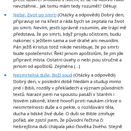
nevztáhne... Jak tomu mám tedy rozumět? Děkuji
Nebe, život po smrti
(Otázky a odpovědi) Dobrý den,
připravuji se na křest a ráda bych se zeptala na život
po smrti. Nevím, jestli správně rozumím, ale trápí mě
představa, že po smrti, když projdu očistcem, budu
nakonec s Ježíšem sama a své drahé ani neuvidím.
Pán Ježíš Kristus totiž nikde neslibuje, že po smrti
bude společenství. Řekl jenom apoštolům, že jim jde
připravit místa. Ostatní úvahy o nebi jsou stručné a
jenom od apoštolů. Zejména (…)
Nesmrtelná duše, Boží soud
(Otázky a odpovědi)
Dobrý den, v poslední době hledám a studuji mimo
jiné i Bibli, rozdíly v překladech a význam původních
textů. Narazil jsem na spoustu pasáží v Starém i
Novém zákoně, které hovoří proti naukám církve o
nesmrtelnosti duše a o pekle, o rozlišování těla,
ducha a lidské živé duše. O duši se Bible zmiňuje
pořád, ale zjistil jsem, že původní řečtina či
hebrejština duši chápala jako člověka živého. Stejně