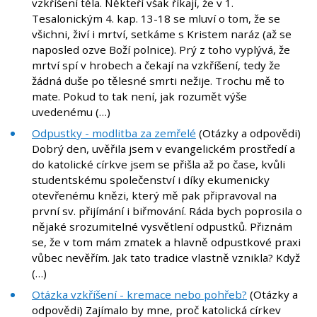
vzkříšení těla. Někteří však říkají, že v 1.
Tesalonickým 4. kap. 13-18 se mluví o tom, že se
všichni, živí i mrtví, setkáme s Kristem naráz (až se
naposled ozve Boží polnice). Prý z toho vyplývá, že
mrtví spí v hrobech a čekají na vzkříšení, tedy že
žádná duše po tělesné smrti nežije. Trochu mě to
mate. Pokud to tak není, jak rozumět výše
uvedenému (…)
Odpustky - modlitba za zemřelé
(Otázky a odpovědi)
Dobrý den, uvěřila jsem v evangelickém prostředí a
do katolické církve jsem se přišla až po čase, kvůli
studentskému společenství i díky ekumenicky
otevřenému knězi, který mě pak připravoval na
první sv. přijímání i biřmování. Ráda bych poprosila o
nějaké srozumitelné vysvětlení odpustků. Přiznám
se, že v tom mám zmatek a hlavně odpustkové praxi
vůbec nevěřím. Jak tato tradice vlastně vznikla? Když
(…)
Otázka vzkříšení - kremace nebo pohřeb?
(Otázky a
odpovědi) Zajímalo by mne, proč katolická církev