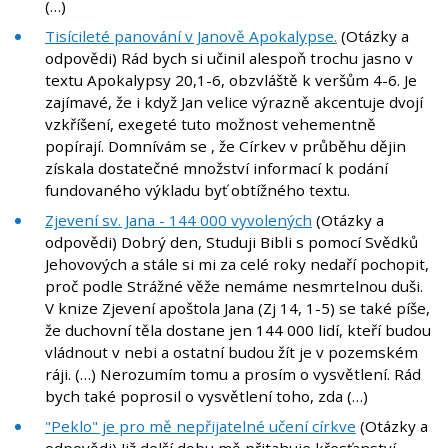
(…)
Tisícileté panování v Janově Apokalypse.
(Otázky a
odpovědi) Rád bych si učinil alespoň trochu jasno v
textu Apokalypsy 20,1-6, obzvláště k veršům 4-6. Je
zajímavé, že i když Jan velice výrazně akcentuje dvojí
vzkříšení, exegeté tuto možnost vehementně
popírají. Domnívám se , že Církev v průběhu dějin
získala dostatečné množství informací k podání
fundovaného výkladu byť obtížného textu.
Zjevení sv. Jana - 144 000 vyvolených
(Otázky a
odpovědi) Dobrý den, Studuji Bibli s pomocí Svědků
Jehovových a stále si mi za celé roky nedaří pochopit,
proč podle Strážné věže nemáme nesmrtelnou duši.
V knize Zjevení apoštola Jana (Zj 14, 1-5) se také píše,
že duchovní těla dostane jen 144 000 lidí, kteří budou
vládnout v nebi a ostatní budou žít je v pozemském
ráji. (…) Nerozumím tomu a prosím o vysvětlení. Rád
bych také poprosil o vysvětlení toho, zda (…)
"Peklo" je pro mě nepřijatelné učení církve
(Otázky a