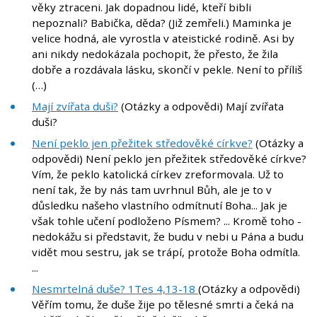
věky ztraceni. Jak dopadnou lidé, kteří bibli
nepoznali? Babička, děda? (Již zemřeli.) Maminka je
velice hodná, ale vyrostla v ateistické rodině. Asi by
ani nikdy nedokázala pochopit, že přesto, že žila
dobře a rozdávala lásku, skončí v pekle. Není to příliš
(…)
Mají zvířata duši?
(Otázky a odpovědi) Mají zvířata
duši?
Není peklo jen přežitek středověké církve?
(Otázky a
odpovědi) Není peklo jen přežitek středověké církve?
Vím, že peklo katolická církev zreformovala. Už to
není tak, že by nás tam uvrhnul Bůh, ale je to v
důsledku našeho vlastního odmítnutí Boha... Jak je
však tohle učení podloženo Písmem? ... Kromě toho -
nedokážu si představit, že budu v nebi u Pána a budu
vidět mou sestru, jak se trápí, protože Boha odmítla.
...
Nesmrtelná duše? 1Tes 4,13-18
(Otázky a odpovědi)
Věřím tomu, že duše žije po tělesné smrti a čeká na