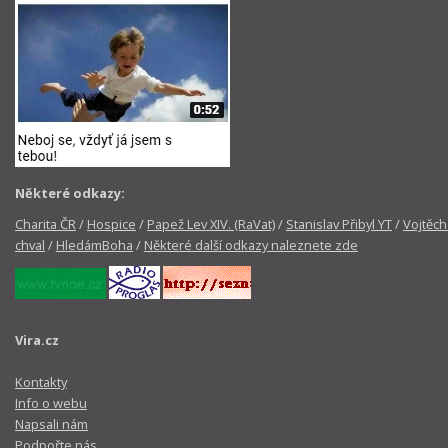
Některé odkazy:
Charita ČR
/
Hospice
/
Papež Lev XIV. (RaVat)
/
Stanislav Přibyl YT
/
Vojtěch
chval
/
HledámBoha
/
Některé další odkazy naleznete zde
Vira.cz
Kontakty
Info o webu
Napsali nám
Podpořte nás