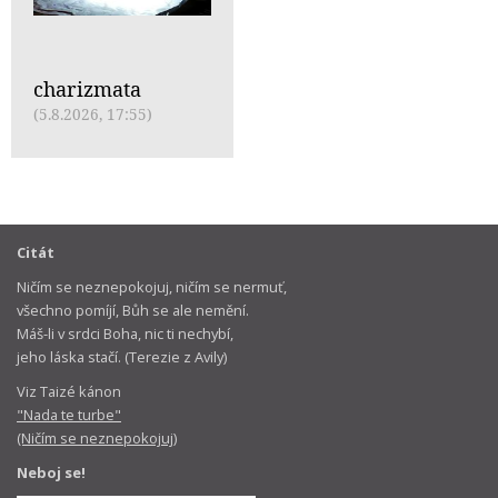
charizmata
(5.8.2026, 17:55)
Citát
Ničím se neznepokojuj, ničím se nermuť,
všechno pomíjí, Bůh se ale nemění.
Máš-li v srdci Boha, nic ti nechybí,
jeho láska stačí. (Terezie z Avily)
Viz Taizé kánon
"Nada te turbe"
(Ničím se neznepokojuj)
Neboj se!