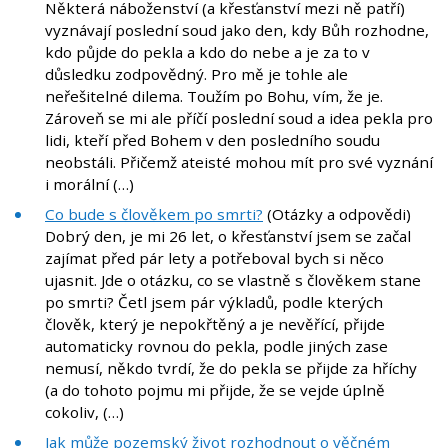
Některá náboženství (a křesťanství mezi ně patří)
vyznávají poslední soud jako den, kdy Bůh rozhodne,
kdo půjde do pekla a kdo do nebe a je za to v
důsledku zodpovědný. Pro mě je tohle ale
neřešitelné dilema. Toužím po Bohu, vím, že je.
Zároveň se mi ale příčí poslední soud a idea pekla pro
lidi, kteří před Bohem v den posledního soudu
neobstáli. Přičemž ateisté mohou mít pro své vyznání
i morální (…)
Co bude s člověkem po smrti?
(Otázky a odpovědi)
Dobrý den, je mi 26 let, o křesťanství jsem se začal
zajímat před pár lety a potřeboval bych si něco
ujasnit. Jde o otázku, co se vlastně s člověkem stane
po smrti? Četl jsem pár výkladů, podle kterých
člověk, který je nepokřtěný a je nevěřící, přijde
automaticky rovnou do pekla, podle jiných zase
nemusí, někdo tvrdí, že do pekla se přijde za hříchy
(a do tohoto pojmu mi přijde, že se vejde úplně
cokoliv, (…)
Jak může pozemský život rozhodnout o věčném