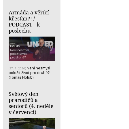
Armáda a věřící
křesťan?! /
PODCAST - k
poslechu
Není nesmysl
(27. 7. 2026)
položit život pro druhé?
(Tomáš Holub)
Světový den
prarodičů a
seniorů (4. neděle
v červenci)