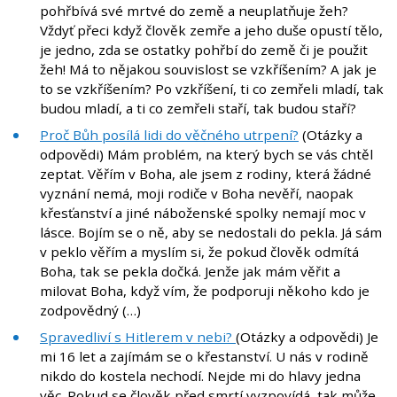
pohřbívá své mrtvé do země a neuplatňuje žeh?
Vždyť přeci když člověk zemře a jeho duše opustí tělo,
je jedno, zda se ostatky pohřbí do země či je použit
žeh! Má to nějakou souvislost se vzkříšením? A jak je
to se vzkříšením? Po vzkříšení, ti co zemřeli mladí, tak
budou mladí, a ti co zemřeli staří, tak budou staří?
Proč Bůh posílá lidi do věčného utrpení?
(Otázky a
odpovědi) Mám problém, na který bych se vás chtěl
zeptat. Věřím v Boha, ale jsem z rodiny, která žádné
vyznání nemá, moji rodiče v Boha nevěří, naopak
křesťanství a jiné náboženské spolky nemají moc v
lásce. Bojím se o ně, aby se nedostali do pekla. Já sám
v peklo věřím a myslím si, že pokud člověk odmítá
Boha, tak se pekla dočká. Jenže jak mám věřit a
milovat Boha, když vím, že podporuji někoho kdo je
zodpovědný (…)
Spravedliví s Hitlerem v nebi?
(Otázky a odpovědi) Je
mi 16 let a zajímám se o křestanství. U nás v rodině
nikdo do kostela nechodí. Nejde mi do hlavy jedna
věc. Pokud se člověk před smrtí vyzpovídá, tak může