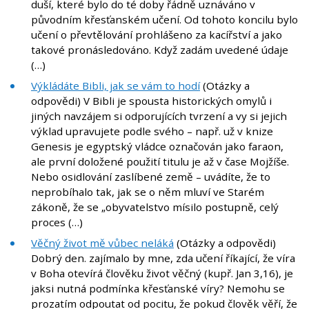
duší, které bylo do té doby řádně uznáváno v
původním křesťanském učení. Od tohoto koncilu bylo
učení o převtělování prohlášeno za kacířství a jako
takové pronásledováno. Když zadám uvedené údaje
(…)
Výkládáte Bibli, jak se vám to hodí
(Otázky a
odpovědi) V Bibli je spousta historických omylů i
jiných navzájem si odporujících tvrzení a vy si jejich
výklad upravujete podle svého – např. už v knize
Genesis je egyptský vládce označován jako faraon,
ale první doložené použití titulu je až v čase Mojžíše.
Nebo osidlování zaslíbené země – uvádíte, že to
neprobíhalo tak, jak se o něm mluví ve Starém
zákoně, že se „obyvatelstvo mísilo postupně, celý
proces (…)
Věčný život mě vůbec neláká
(Otázky a odpovědi)
Dobrý den. zajímalo by mne, zda učení říkající, že víra
v Boha otevírá člověku život věčný (kupř. Jan 3,16), je
jaksi nutná podmínka křesťanské víry? Nemohu se
prozatím odpoutat od pocitu, že pokud člověk věří, že