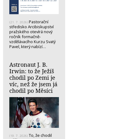
Pastorační
(21. 7. 2026)
středisko Arcibiskupství
pražského otevírá nový
ročník formačně-
vzdělávacího Kurzu Svatý
Pavel, který nabízí…
Astronaut J. B.
Irwin: to že Ježíš
chodil po Zemi je
víc, než že jsem já
chodil po Měsíci
To, že chodil
(19. 7. 2026)