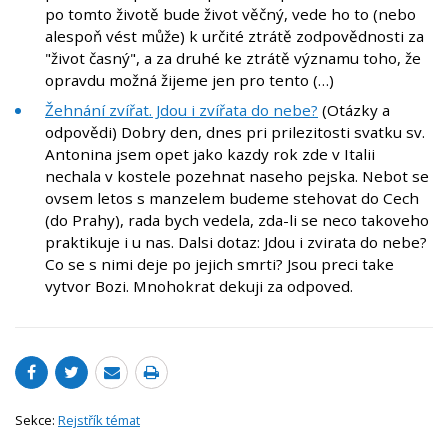
po tomto životě bude život věčný, vede ho to (nebo
alespoň vést může) k určité ztrátě zodpovědnosti za
"život časný", a za druhé ke ztrátě významu toho, že
opravdu možná žijeme jen pro tento (…)
Žehnání zvířat. Jdou i zvířata do nebe?
(Otázky a
odpovědi) Dobry den, dnes pri prilezitosti svatku sv.
Antonina jsem opet jako kazdy rok zde v Italii
nechala v kostele pozehnat naseho pejska. Nebot se
ovsem letos s manzelem budeme stehovat do Cech
(do Prahy), rada bych vedela, zda-li se neco takoveho
praktikuje i u nas. Dalsi dotaz: Jdou i zvirata do nebe?
Co se s nimi deje po jejich smrti? Jsou preci take
vytvor Bozi. Mnohokrat dekuji za odpoved.
Sekce:
Rejstřík témat