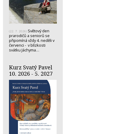
Světový den
(22. 7. 2026)
prarodičů a seniorů se
připomíná vždy 4. neděli v
červenci - v blízkosti
svátku Jáchyma…
Kurz Svatý Pavel
10. 2026 - 5. 2027