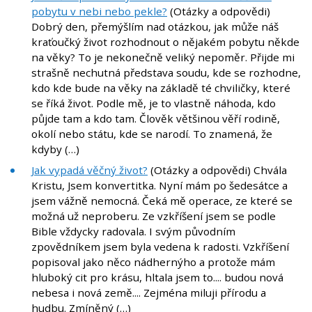
pobytu v nebi nebo pekle?
(Otázky a odpovědi)
Dobrý den, přemýšlím nad otázkou, jak může náš
kraťoučký život rozhodnout o nějakém pobytu někde
na věky? To je nekonečně veliký nepoměr. Přijde mi
strašně nechutná představa soudu, kde se rozhodne,
kdo kde bude na věky na základě té chviličky, které
se říká život. Podle mě, je to vlastně náhoda, kdo
půjde tam a kdo tam. Člověk většinou věří rodině,
okolí nebo státu, kde se narodí. To znamená, že
kdyby (…)
Jak vypadá věčný život?
(Otázky a odpovědi) Chvála
Kristu, Jsem konvertitka. Nyní mám po šedesátce a
jsem vážně nemocná. Čeká mě operace, ze které se
možná už neproberu. Ze vzkříšení jsem se podle
Bible vždycky radovala. I svým původním
zpovědníkem jsem byla vedena k radosti. Vzkříšení
popisoval jako něco nádhernýho a protože mám
hluboký cit pro krásu, hltala jsem to.... budou nová
nebesa i nová země.... Zejména miluji přírodu a
hudbu. Zmíněný (…)