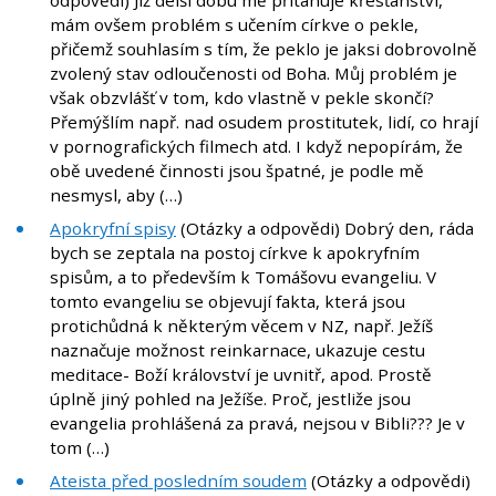
odpovědi) Již delší dobu mě přitahuje křesťanství,
mám ovšem problém s učením církve o pekle,
přičemž souhlasím s tím, že peklo je jaksi dobrovolně
zvolený stav odloučenosti od Boha. Můj problém je
však obzvlášť v tom, kdo vlastně v pekle skončí?
Přemýšlím např. nad osudem prostitutek, lidí, co hrají
v pornografických filmech atd. I když nepopírám, že
obě uvedené činnosti jsou špatné, je podle mě
nesmysl, aby (…)
Apokryfní spisy
(Otázky a odpovědi) Dobrý den, ráda
bych se zeptala na postoj církve k apokryfním
spisům, a to především k Tomášovu evangeliu. V
tomto evangeliu se objevují fakta, která jsou
protichůdná k některým věcem v NZ, např. Ježíš
naznačuje možnost reinkarnace, ukazuje cestu
meditace- Boží království je uvnitř, apod. Prostě
úplně jiný pohled na Ježíše. Proč, jestliže jsou
evangelia prohlášená za pravá, nejsou v Bibli??? Je v
tom (…)
Ateista před posledním soudem
(Otázky a odpovědi)