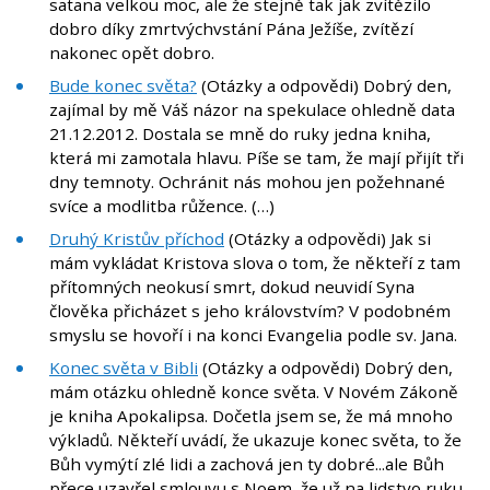
satana velkou moc, ale že stejně tak jak zvítězilo
dobro díky zmrtvýchvstání Pána Ježíše, zvítězí
nakonec opět dobro.
Bude konec světa?
(Otázky a odpovědi) Dobrý den,
zajímal by mě Váš názor na spekulace ohledně data
21.12.2012. Dostala se mně do ruky jedna kniha,
která mi zamotala hlavu. Píše se tam, že mají přijít tři
dny temnoty. Ochránit nás mohou jen požehnané
svíce a modlitba růžence. (…)
Druhý Kristův příchod
(Otázky a odpovědi) Jak si
mám vykládat Kristova slova o tom, že někteří z tam
přítomných neokusí smrt, dokud neuvidí Syna
člověka přicházet s jeho královstvím? V podobném
smyslu se hovoří i na konci Evangelia podle sv. Jana.
Konec světa v Bibli
(Otázky a odpovědi) Dobrý den,
mám otázku ohledně konce světa. V Novém Zákoně
je kniha Apokalipsa. Dočetla jsem se, že má mnoho
výkladů. Někteří uvádí, že ukazuje konec světa, to že
Bůh vymýtí zlé lidi a zachová jen ty dobré...ale Bůh
přece uzavřel smlouvu s Noem, že už na lidstvo ruku