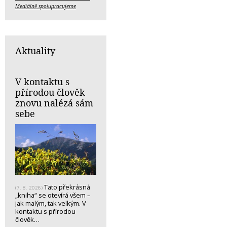
Mediálně spolupracujeme
Aktuality
V kontaktu s
přírodou člověk
znovu nalézá sám
sebe
Tato překrásná
(7. 8. 2026)
„kniha“ se otevírá všem –
jak malým, tak velkým. V
kontaktu s přírodou
člověk…