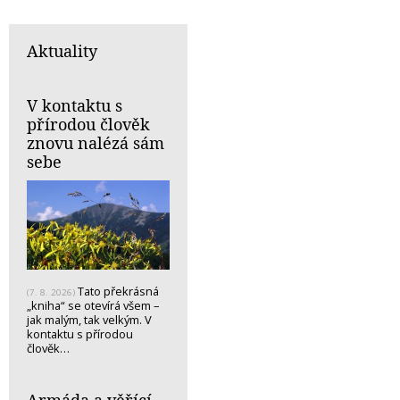
Aktuality
V kontaktu s
přírodou člověk
znovu nalézá sám
sebe
Tato překrásná
(7. 8. 2026)
„kniha“ se otevírá všem –
jak malým, tak velkým. V
kontaktu s přírodou
člověk…