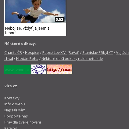
Některé odkazy:
Charita ČR
/
Hospice
/
Papež Lev XIV. (RaVat)
/
Stanislav Přibyl YT
/
Vojtěch
chval
/
HledámBoha
/
Některé další odkazy naleznete zde
Vira.cz
Kontakty
Info o webu
Napsali nám
Podpořte nás
Pravidla zveřejňování
Katalog