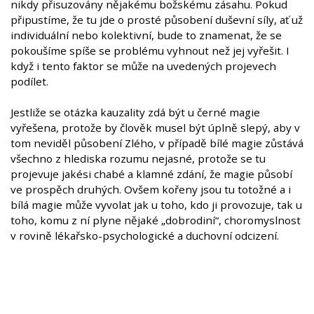
nikdy přisuzovány nějakému božskému zásahu. Pokud
připustíme, že tu jde o prosté působení duševní síly, ať už
individuální nebo kolektivní, bude to znamenat, že se
pokoušíme spíše se problému vyhnout než jej vyřešit. I
když i tento faktor se může na uvedených projevech
podílet.
Jestliže se otázka kauzality zdá být u černé magie
vyřešena, protože by člověk musel být úplně slepý, aby v
tom neviděl působení Zlého, v případě bílé magie zůstává
všechno z hlediska rozumu nejasné, protože se tu
projevuje jakési chabé a klamné zdání, že magie působí
ve prospěch druhých. Ovšem kořeny jsou tu totožné a i
bílá magie může vyvolat jak u toho, kdo ji provozuje, tak u
toho, komu z ní plyne nějaké „dobrodiní“, choromyslnost
v rovině lékařsko-psychologické a duchovní odcizení.