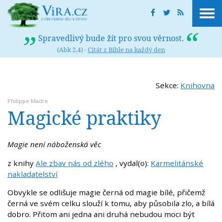
Spravedlivý bude žít pro svou věrnost.
(Abk 2,4) -
Citát z Bible na každý den
Sekce:
Knihovna
Philippe Madre
Magické praktiky
Magie není náboženská věc
z knihy
Ale zbav nás od zlého
, vydal(o):
Karmelitánské
nakladatelství
Obvykle se odlišuje magie černá od magie bílé, přičemž
černá ve svém celku slouží k tomu, aby působila zlo, a bílá
dobro. Přitom ani jedna ani druhá nebudou moci být