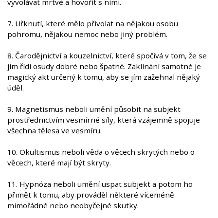
vyvolávat mrtvé a hovořit s nimi.
7. Uřknutí, které mělo přivolat na nějakou osobu
pohromu, nějakou nemoc nebo jiný problém.
8. Čarodějnictví a kouzelnictví, které spočívá v tom, že se
jím řídí osudy dobré nebo špatné. Zaklínání samotné je
magický akt určený k tomu, aby se jím zažehnal nějaký
úděl.
9. Magnetismus neboli umění působit na subjekt
prostřednictvím vesmírné síly, která vzájemně spojuje
všechna tělesa ve vesmíru.
10. Okultismus neboli věda o věcech skrytých nebo o
věcech, které mají být skryty.
11. Hypnóza neboli umění uspat subjekt a potom ho
přimět k tomu, aby prováděl některé víceméně
mimořádné nebo neobyčejné skutky.