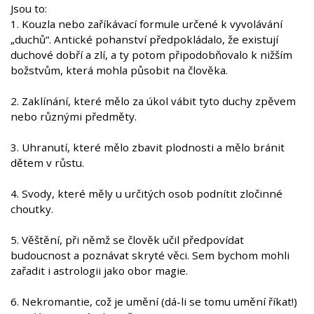
Jsou to:
1. Kouzla nebo zaříkávací formule určené k vyvolávání
„duchů“. Antické pohanství předpokládalo, že existují
duchové dobří a zlí, a ty potom připodobňovalo k nižším
božstvům, která mohla působit na člověka.
2. Zaklínání, které mělo za úkol vábit tyto duchy zpěvem
nebo různými předměty.
3. Uhranutí, které mělo zbavit plodnosti a mělo bránit
dětem v růstu.
4. Svody, které měly u určitých osob podnítit zločinné
choutky.
5. Věštění, při němž se člověk učil předpovídat
budoucnost a poznávat skryté věci. Sem bychom mohli
zařadit i astrologii jako obor magie.
6. Nekromantie, což je umění (dá-li se tomu umění říkat!)