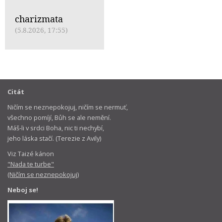
charizmata
(5.8.2026, 17:55)
Citát
Ničím se neznepokojuj, ničím se nermuť,
všechno pomíjí, Bůh se ale nemění.
Máš-li v srdci Boha, nic ti nechybí,
jeho láska stačí. (Terezie z Avily)
Viz Taizé kánon
"Nada te turbe"
(Ničím se neznepokojuj)
Neboj se!