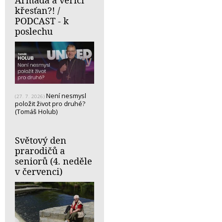
Armáda a věřící
křesťan?! /
PODCAST - k
poslechu
Není nesmysl
(27. 7. 2026)
položit život pro druhé?
(Tomáš Holub)
Světový den
prarodičů a
seniorů (4. neděle
v červenci)