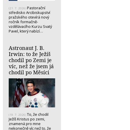
Pastorační
(21. 7. 2026)
středisko Arcibiskupství
pražského otevírá nový
ročník formačně-
vzdělávacího Kurzu Svatý
Pavel, který nabízí…
Astronaut J. B.
Irwin: to že Ježíš
chodil po Zemi je
víc, než že jsem já
chodil po Měsíci
To, že chodil
(19. 7. 2026)
Ježíš Kristus po zemi,
znamená pro mne
nekonečně víc než to, že