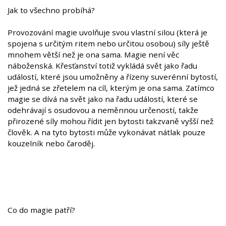
Jak to všechno probíhá?
Provozování magie uvolňuje svou vlastní silou (která je
spojena s určitým ritem nebo určitou osobou) síly ještě
mnohem větší než je ona sama. Magie není věc
náboženská. Křesťanství totiž vykládá svět jako řadu
událostí, které jsou umožněny a řízeny suverénní bytostí,
jež jedná se zřetelem na cíl, kterým je ona sama. Zatímco
magie se dívá na svět jako na řadu událostí, které se
odehrávají s osudovou a neměnnou určeností, takže
přirozené síly mohou řídit jen bytosti takzvaně vyšší než
člověk. A na tyto bytosti může vykonávat nátlak pouze
kouzelník nebo čaroděj.
Co do magie patří?