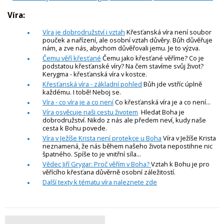
Víra:
Víra je dobrodružství i vztah
Křesťanská víra není soubor
pouček a nařízení, ale osobní vztah důvěry. Bůh důvěřuje
nám, a zve nás, abychom důvěřovali jemu. Je to výzva.
Čemu věří křesťané
Čemu jako křesťané věříme? Co je
podstatou křesťanské víry? Na čem stavíme svůj život?
Kerygma - křesťanská víra v kostce.
Křesťanská víra - základní pohled
Bůh jde vstříc úplně
každému. I tobě! Neboj se.
Víra - co víra je a co není
Co křesťanská víra je a co není...
Víra osvěcuje naši cestu životem
Hledat Boha je
dobrodružství. Nikdo z nás ale předem neví, kudy naše
cesta k Bohu povede.
Víra v Ježíše Krista není protekce u Boha
Víra v Ježíše Krista
neznamená, že nás během našeho života nepostihne nic
špatného. Spíše to je vnitřní síla...
Vědec Jiří Grygar: Proč věřím v Boha?
Vztah k Bohu je pro
věřícího křesťana důvěrně osobní záležitostí.
Další texty k tématu víra naleznete zde