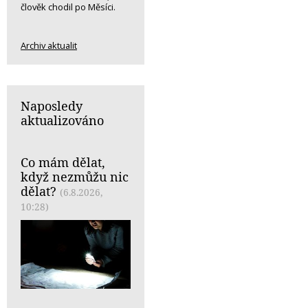
člověk chodil po Měsíci.
Archiv aktualit
Naposledy
aktualizováno
Co mám dělat,
když nezmůžu nic
dělat?
(6.8.2026,
10:28)