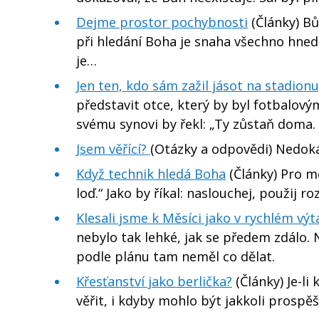
Dejme prostor pochybnosti
(Články) Bů
při hledání Boha je snaha všechno hned 
je…
Jen ten, kdo sám zažil jásot na stadionu, 
představit otce, který by byl fotbalový
svému synovi by řekl: „Ty zůstaň doma
Jsem věřící?
(Otázky a odpovědi) Nedokáž
Když technik hledá Boha
(Články) Pro mě
loď.“ Jako by říkal: naslouchej, použij r
Klesali jsme k Měsíci jako v rychlém vý
nebylo tak lehké, jak se předem zdálo.
podle plánu tam neměl co dělat.
Křesťanství jako berlička?
(Články) Je-li
věřit, i kdyby mohlo být jakkoli prospěšn