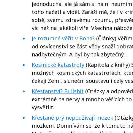
jednoduchá, ale já sám si na ni neumím
toho načetl a viděl. Zaráží mě, že i v kr
sobě, svému zdravému rozumu, přesvěd
víc než na jakékoli víře. Všechna nábože
Je rozumné věřit v Boha?
(Články) Věříme
od osvícenství se část vědy snaží dobra
nadbytečným. A byl by tak zbytečný…
Kosmické katastrofy
(Kapitola z knihy)
možných kosmických katastrofách, které
čekají Zemi, sluneční soustavu i celý ve
Křesťanství? Bullshit
(Otázky a odpovědi)
extrémně na nervy a mnoho věřících to 
vysvětlit.
Křesťané prý nepoužívají mozek
(Otázky
mozkem. Domnívám se, že k tomuto názor