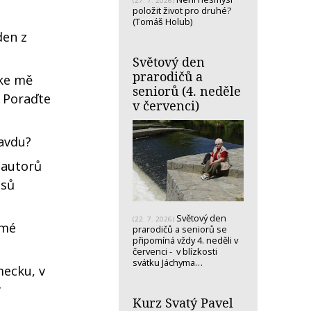
(27. 7. 2026)
položit život pro druhé?
(Tomáš Holub)
den z
Světový den
prarodičů a
 ke mě
seniorů (4. neděle
. Poraďte
v červenci)
ravdu?
h autorů
isů
Světový den
(22. 7. 2026)
amé
prarodičů a seniorů se
připomíná vždy 4. neděli v
červenci - v blízkosti
svátku Jáchyma…
mecku, v
y
Kurz Svatý Pavel