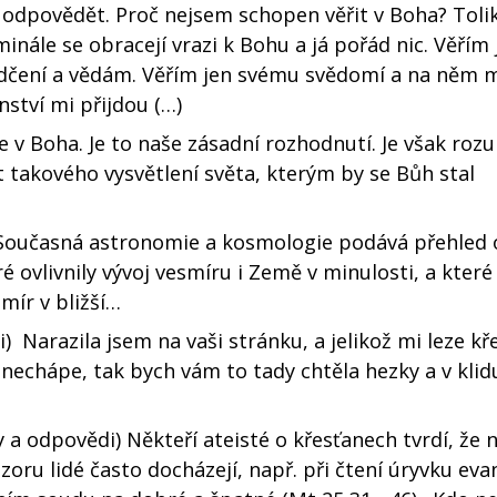
 odpovědět. Proč nejsem schopen věřit v Boha? Toli
iminále se obracejí vrazi k Bohu a já pořád nic. Věřím
čení a vědám. Věřím jen svému svědomí a na něm mi
nství mi přijdou (…)
 v Boha. Je to naše zásadní rozhodnutí. Je však rozu
t takového vysvětlení světa, kterým by se Bůh stal
 Současná astronomie a kosmologie podává přehled 
 ovlivnily vývoj vesmíru i Země v minulosti, a které
smír v bližší…
 Narazila jsem na vaši stránku, a jelikož mi leze kř
nechápe, tak bych vám to tady chtěla hezky a v klid
 a odpovědi) Někteří ateisté o křesťanech tvrdí, že 
u lidé často docházejí, např. při čtení úryvku evan