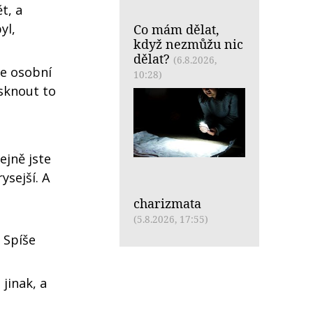
t, a
yl,
Co mám dělat,
když nezmůžu nic
dělat?
(6.8.2026,
le osobní
10:28)
sknout to
ejně jste
ysejší. A
charizmata
(5.8.2026, 17:55)
 Spíše
jinak, a