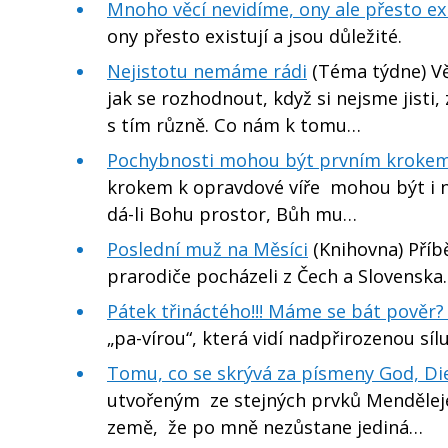
Mnoho věcí nevidíme, ony ale přesto exis
ony přesto existují a jsou důležité.
Nejistotu nemáme rádi
(Téma týdne) Vět
jak se rozhodnout, když si nejsme jist
s tím různě. Co nám k tomu…
Pochybnosti mohou být prvním krokem 
krokem k opravdové víře mohou být i n
dá-li Bohu prostor, Bůh mu…
Poslední muž na Měsíci
(Knihovna) Příb
prarodiče pocházeli z Čech a Slovenska.
Pátek třináctého!!! Máme se bát pověr? 
„pa-vírou“, která vidí nadpřirozenou sí
Tomu, co se skrývá za písmeny God, Die
utvořeným ze stejných prvků Menděleje
země, že po mně nezůstane jediná…