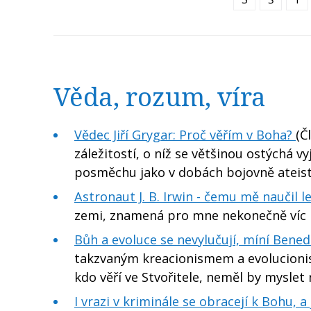
Věda, rozum, víra
Vědec Jiří Grygar: Proč věřím v Boha?
(Č
záležitostí, o níž se většinou ostýchá v
posměchu jako v dobách bojovně ateis
Astronaut J. B. Irwin - čemu mě naučil l
zemi, znamená pro mne nekonečně víc ne
Bůh a evoluce se nevylučují, míní Benedi
takzvaným kreacionismem a evolucionism
kdo věří ve Stvořitele, neměl by myslet 
I vrazi v kriminále se obracejí k Bohu, a