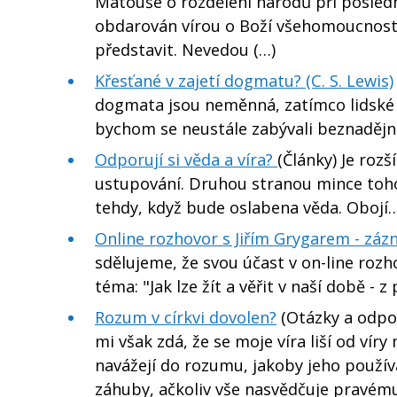
Matouše o rozdělení národů při posledn
obdarován vírou o Boží všehomoucnosti
představit. Nevedou (…)
Křesťané v zajetí dogmatu? (C. S. Lewis)
dogmata jsou neměnná, zatímco lidské p
bychom se neustále zabývali beznadějn
Odporují si věda a víra?
(Články) Je rozš
ustupování. Druhou stranou mince tohot
tehdy, když bude oslabena věda. Obojí
Online rozhovor s Jiřím Grygarem - zá
sdělujeme, že svou účast v on-line rozh
téma: "Jak lze žít a věřit v naší době -
Rozum v církvi dovolen?
(Otázky a odpov
mi však zdá, že se moje víra liší od vír
navážejí do rozumu, jakoby jeho použív
záhuby, ačkoliv vše nasvědčuje pravému 