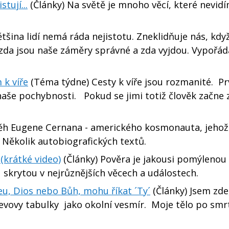
tují...
(Články) Na světě je mnoho věcí, které nevidí
šina lidí nemá ráda nejistotu. Zneklidňuje nás, kdy
i, zda jsou naše záměry správné a zda vyjdou. Vypořá
k víře
(Téma týdne) Cesty k víře jsou rozmanité. P
aše pochybnosti. Pokud se jimi totiž člověk začne 
ěh Eugene Cernana - amerického kosmonauta, jehož
 Několik autobiografických textů.
(krátké video)
(Články) Pověra je jakousi pomýlenou 
lu skrytou v nejrůznějších věcech a událostech.
u, Dios nebo Bůh, mohu říkat ´Ty´
(Články) Jsem zde
vovy tabulky jako okolní vesmír. Moje tělo po smrt