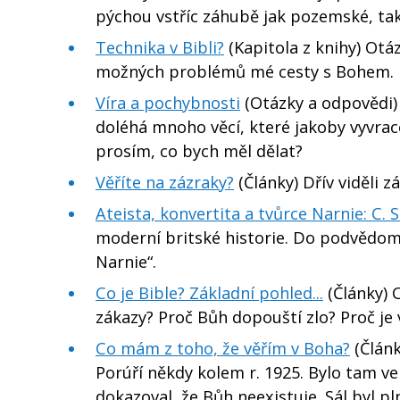
pýchou vstříc záhubě jak pozemské, tak 
Technika v Bibli?
(Kapitola z knihy) Otáz
možných problémů mé cesty s Bohem.
Víra a pochybnosti
(Otázky a odpovědi) 
doléhá mnoho věcí, které jakoby vyvrace
prosím, co bych měl dělat?
Věříte na zázraky?
(Články) Dřív viděli 
Ateista, konvertita a tvůrce Narnie: C. S
moderní britské historie. Do podvědomí
Narnie“.
Co je Bible? Základní pohled...
(Články) C
zákazy? Proč Bůh dopouští zlo? Proč je v
Co mám z toho, že věřím v Boha?
(Článk
Porúří někdy kolem r. 1925. Bylo tam v
dokazoval, že Bůh neexistuje. Sál byl p