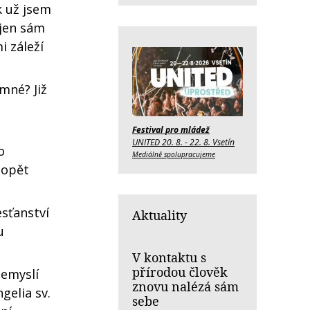
k už jsem
 jen sám
 záleží
mné? Již
Festival pro mládež
UNITED 20. 8. - 22. 8. Vsetín
o
Mediálně spolupracujeme
 opět
esťanství
Aktuality
u
V kontaktu s
přírodou člověk
nemyslí
znovu nalézá sám
gelia sv.
sebe