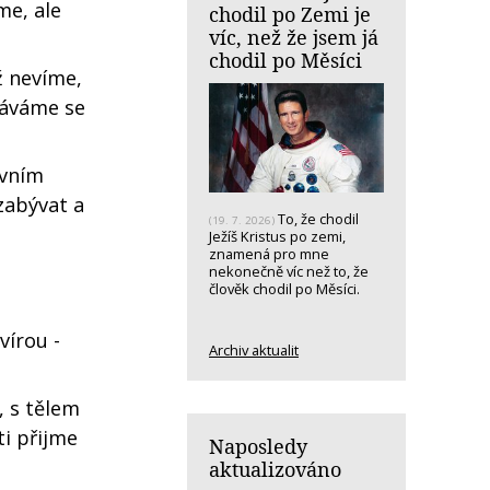
me, ale
chodil po Zemi je
víc, než že jsem já
chodil po Měsíci
ž nevíme,
dáváme se
rvním
zabývat a
To, že chodil
(19. 7. 2026)
Ježíš Kristus po zemi,
znamená pro mne
nekonečně víc než to, že
člověk chodil po Měsíci.
vírou -
Archiv aktualit
, s tělem
i přijme
Naposledy
aktualizováno