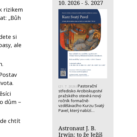
10. 2026 - 5. 2027
k rizikem
at: „Bůh
dete si
pasy, ale
h.
„Postav
ivota.
Pastorační
(21. 7. 2026)
středisko Arcibiskupství
ěsíci
pražského otevírá nový
ročník formačně-
ko dům –
vzdělávacího Kurzu Svatý
Pavel, který nabízí…
de chtít
Astronaut J. B.
Irwin: to že Ježíš