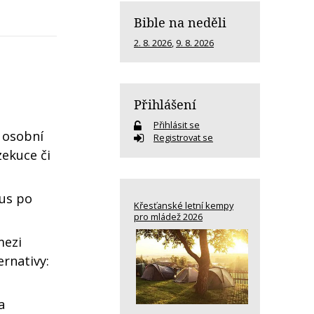
Bible na neděli
2. 8. 2026
,
9. 8. 2026
Přihlášení
Přihlásit se
ě osobní
Registrovat se
zekuce či
tus po
Křesťanské letní kempy
pro mládež 2026
mezi
rnativy:
a