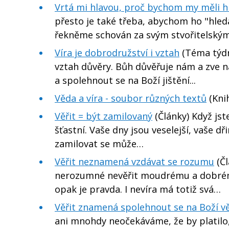
Vrtá mi hlavou, proč bychom my měli hl
přesto je také třeba, abychom ho "hledal
řekněme schován za svým stvořitelským
Víra je dobrodružství i vztah
(Téma týdn
vztah důvěry. Bůh důvěřuje nám a zve n
a spolehnout se na Boží jištění...
Věda a víra - soubor různých textů
(Kni
Věřit = být zamilovaný
(Články) Když jst
šťastní. Vaše dny jsou veselejší, vaše dři
zamilovat se může…
Věřit neznamená vzdávat se rozumu
(Čl
nerozumné nevěřit moudrému a dobrému
opak je pravda. I nevíra má totiž svá…
Věřit znamená spolehnout se na Boží v
ani mnohdy neočekáváme, že by platilo,