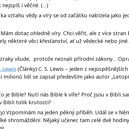
nejspíš i věčné. (…)
ka vztahu vědy a víry se od začátku nabízela jako je
Mám dotaz ohledně víry. Chci věřit, ale z více stran
ly některé věci křesťanství, ať už vědecké nebo jiné
zázraky všude, protože neznali přírodní zákony… Op
. Lewis
(Články) C. S. Lewis – jeden z nejúspěšnějšíc
 milionů lidí se zapsal především jako autor „Letop
o je Bible? Nutí nás Bible k víře? Proč jsou v Bibli s
 Bibli tolik krutosti?
y) Vzpomínám na jeden pěkný příběh. Udál se v Ně
elké shromáždění. Nějaký učenec tam celé dvě hodin
lný…