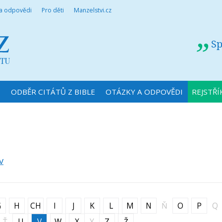
 a odpovědi
Pro děti
Manzelstvi.cz
Sp
N
ODBĚR CITÁTŮ Z BIBLE
OTÁZKY A ODPOVĚDI
REJSTŘÍ
v
G
H
CH
I
J
K
L
M
N
Ň
O
P
Q
Ť
U
V
W
X
Y
Z
Ž