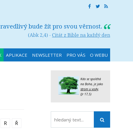
ravedlivý bude žít pro svou věrnost.
(Abk 2,4) -
Citát z Bible na každý den
K
APLIKACE
NEWSLETTER
PRO VÁS
O WEBU
Kdo se spoléhá
na Boha, je jako
strom u vody
.
(Jr 17,5)
R
Ř