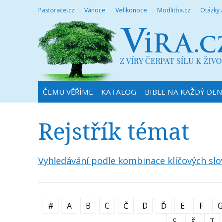
Pastorace.cz
Vánoce
Velikonoce
Modlitba.cz
Otázky
ČEMU VĚŘÍME
KATALOG
BIBLE NA KAŽDÝ DE
Rejstřík témat
Vyhledávání podle kombinace klíčových slo
#
A
B
C
Č
D
Ď
E
F
S
Š
T