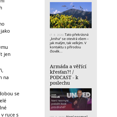
ní
h
ho
 jako
Tato překrásná
(7. 8. 2026)
„kniha“ se otevírá všem –
jak malým, tak velkým. V
lému
kontaktu s přírodou
člověk…
t jen
Armáda a věřící
i,
křesťan?! /
PODCAST - k
n na
poslechu
 dobou se
elé
lné
 v ruce s
Není nesmysl