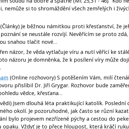
ím soudu na dobré a špatné (Mt 25,31 - 46). Kdo ne
, nemůže si to shromáždění všech zemřelých i živýc
(Články) Je běžnou námitkou proti křesťanství, že je
oznání se neustále rozvíjí. Nevěřícím se proto zdá,
ou snahou tlačit nové…
ířen názor, že věda vytlačuje víru a nutí věřící ke stá
o názoru je domněnka, že k posílení víry může dojí
…
znam
(Online rozhovory) S potěšením Vám, milí čtenář
ovoru přislíbil Dr. Jiří Grygar. Rozhovor bude zaměře
 z pohledu vědce, křesťana…
ědi) Jsem dlouhá léta praktikující katolík. Poslední
y mého okolí. Je pozoruhodné, jak často se různí kazat
ání bylo projevem nezřízené pýchy a cestou do peke
opaku. Vždyť je to přece hloupost, která kráčí ruku