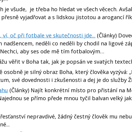
h je všude, je třeba ho hledat ve všech věcech. Avša
přesně vyjadřovat a s lidskou jistotou a arogancí řík
ví, oč při fotbale ve skutečnosti jde...
(Články) Dove
m nadšencem, neděli co neděli by chodil na ligové zá
. Nechci, aby ses ode mě tím fotbalovým…
u věřit v Boha tak, jak je popsán ve svatých textec
 osobně je silný obraz Boha, který člověka vyzývá: 
ozum, své dovednosti i zkušenosti a dej je do služby Ž
tahu
(Články) Najít konkrétní místo pro přistání na M
 Najednou se přímo přede mnou tyčil balvan velký ja
 křesťanství nepravdivé, žádný čestný člověk mu nebu
é...