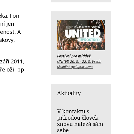
ka. I on
ní jen
zenost. A
akový,
Festival pro mládež
září 2011,
UNITED 20. 8. - 22. 8. Vsetín
Mediálně spolupracujeme
řeložil pp
Aktuality
V kontaktu s
přírodou člověk
znovu nalézá sám
sebe