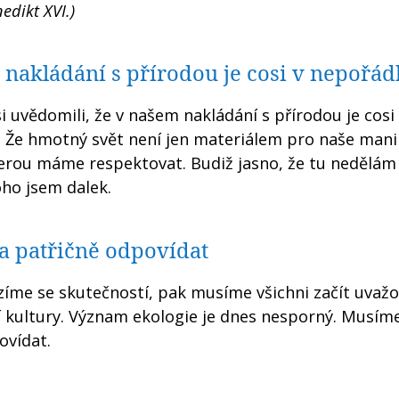
edikt XVI.)
nakládání s přírodou je cosi v nepořá
si uvědomili, že v našem nakládání s přírodou je cosi
 Že hmotný svět není jen materiálem pro naše mani
erou máme respektovat. Budiž jasno, že tu nedělám
oho jsem dalek.
a patřičně odpovídat
ázíme se skutečností, pak musíme všichni začít uvažo
ší kultury. Význam ekologie je dnes nesporný. Musím
ovídat.