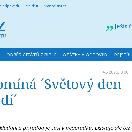
 a odpovědi
Pro děti
Manzelstvi.cz
Ježíš 
N
ODBĚR CITÁTŮ Z BIBLE
OTÁZKY A ODPOVĚDI
REJSTŘÍ
4.6.2026, 0:00 ,
pomíná ´Světový den
dí´
ládání s přírodou je cosi v nepořádku. Existuje ale též 