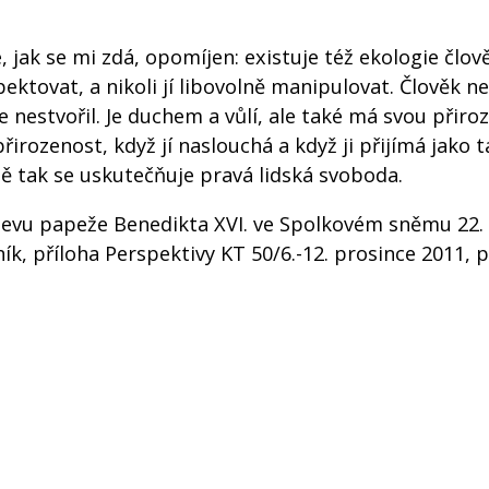
, jak se mi zdá, opomíjen: existuje též ekologie člově
ktovat, a nikoli jí libovolně manipulovat. Člověk ne
nestvořil. Je duchem a vůlí, ale také má svou přiro
řirozenost, když jí naslouchá a když ji přijímá jako t
ině tak se uskutečňuje pravá lidská svoboda.
jevu papeže Benedikta XVI. ve Spolkovém sněmu 22. 
ník, příloha Perspektivy KT 50/6.-12. prosince 2011, p