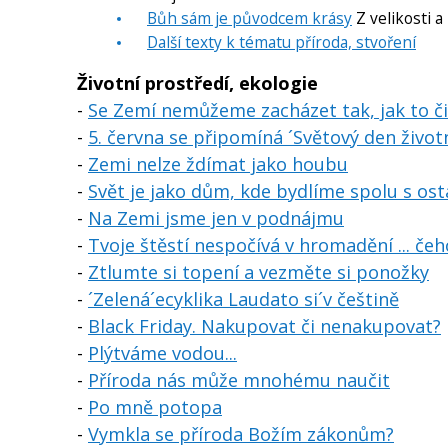
Bůh sám je původcem krásy
Z velikosti a
Další texty k tématu příroda, stvoření
Životní prostředí, ekologie
-
Se Zemí nemůžeme zacházet tak, jak to č
-
5. června se připomíná ´Světový den život
-
Zemi nelze ždímat jako houbu
-
Svět je jako dům, kde bydlíme spolu s ost
-
Na Zemi jsme jen v podnájmu
-
Tvoje štěstí nespočívá v hromadění ... čeh
-
Ztlumte si topení a vezměte si ponožky
-
´Zelená´ecyklika Laudato si´v češtině
-
Black Friday. Nakupovat či nenakupovat?
-
Plýtváme vodou...
-
Příroda nás může mnohému naučit
-
Po mně potopa
-
Vymkla se příroda Božím zákonům?