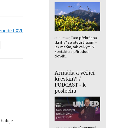
nedikt XVI.
Tato překrásná
(7. 8. 2026)
„kniha“ se otevírá všem –
jak malým, tak velkým. V
kontaktu s přírodou
člověk…
Armáda a věřící
křesťan?! /
PODCAST - k
poslechu
ahaluje
Není nesmysl