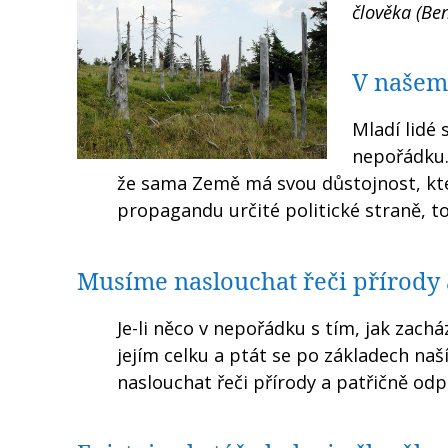
člověka (Ben
V našem 
Mladí lidé 
nepořádku.
že sama Země má svou důstojnost, kt
propagandu určité politické straně, t
Musíme naslouchat řeči přírody 
Je-li něco v nepořádku s tím, jak zach
jejím celku a ptát se po základech na
naslouchat řeči přírody a patřičně odp