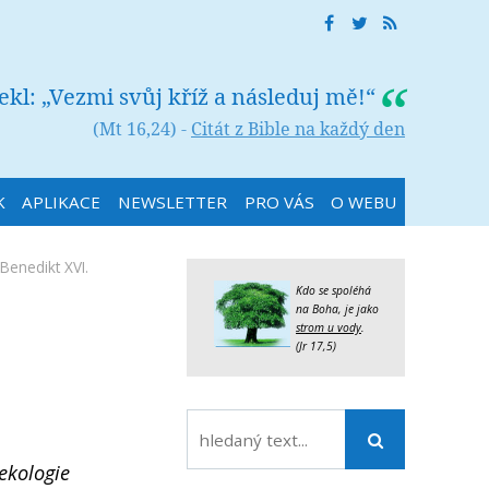
řekl: „Vezmi svůj kříž a následuj mě!“
(Mt 16,24) -
Citát z Bible na každý den
K
APLIKACE
NEWSLETTER
PRO VÁS
O WEBU
Benedikt XVI.
Kdo se spoléhá
na Boha, je jako
strom u vody
.
(Jr 17,5)
ekologie