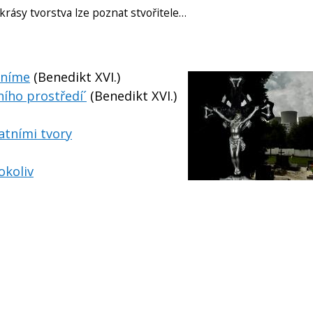
 krásy tvorstva lze poznat stvořitele…
iníme
(Benedikt XVI.)
ního prostředí´
(Benedikt XVI.)
atními tvory
okoliv