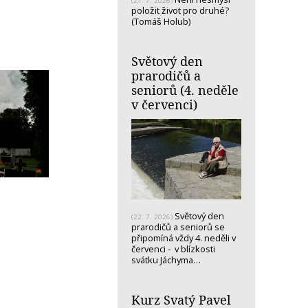
(27. 7. 2026)
položit život pro druhé?
(Tomáš Holub)
Světový den
prarodičů a
seniorů (4. neděle
v červenci)
Světový den
(22. 7. 2026)
prarodičů a seniorů se
připomíná vždy 4. neděli v
červenci - v blízkosti
svátku Jáchyma…
Kurz Svatý Pavel