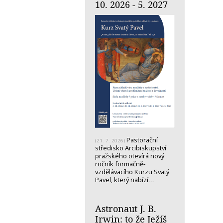
10. 2026 - 5. 2027
Pastorační
(21. 7. 2026)
středisko Arcibiskupství
pražského otevírá nový
ročník formačně-
vzdělávacího Kurzu Svatý
Pavel, který nabízí…
Astronaut J. B.
Irwin: to že Ježíš