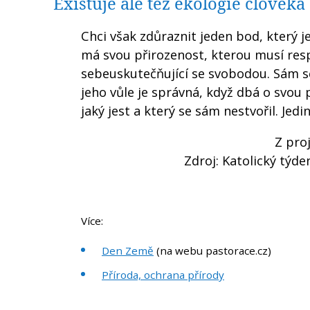
Existuje ale též ekologie člověka
Chci však zdůraznit jeden bod, který je
má svou přirozenost, kterou musí respe
sebeuskutečňující se svobodou. Sám se 
jeho vůle je správná, když dbá o svou p
jaký jest a který se sám nestvořil. Jed
Z pro
Zdroj: Katolický týde
Více:
Den Země
(na webu pastorace.cz)
Příroda, ochrana přírody