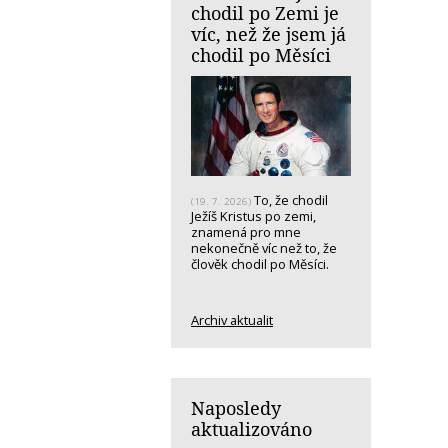
chodil po Zemi je
víc, než že jsem já
chodil po Měsíci
To, že chodil
(19. 7. 2026)
Ježíš Kristus po zemi,
znamená pro mne
nekonečně víc než to, že
člověk chodil po Měsíci.
Archiv aktualit
Naposledy
aktualizováno