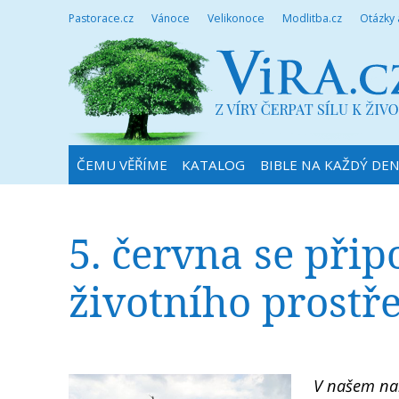
Pastorace.cz
Vánoce
Velikonoce
Modlitba.cz
Otázky
ČEMU VĚŘÍME
KATALOG
BIBLE NA KAŽDÝ DE
5. června se při
životního prostře
V našem nak