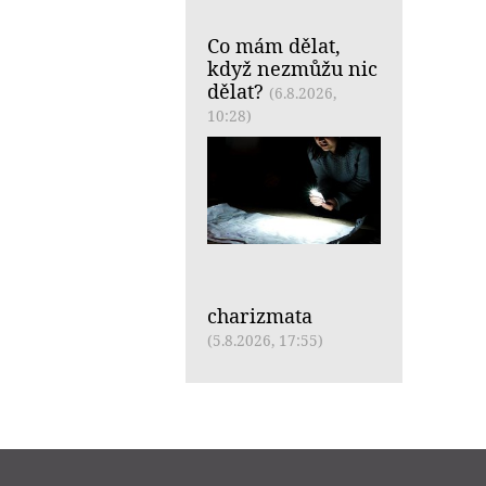
Co mám dělat,
když nezmůžu nic
dělat?
(6.8.2026,
10:28)
charizmata
(5.8.2026, 17:55)