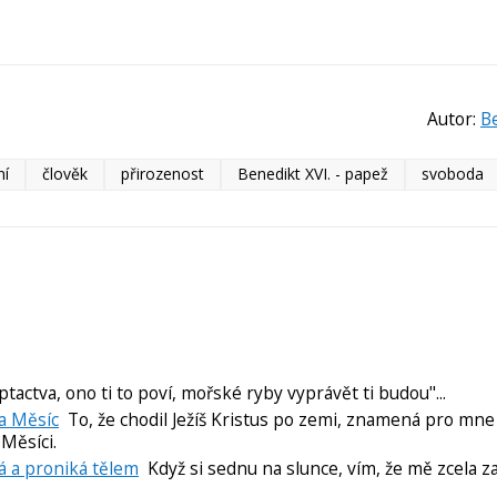
Autor:
Be
ní
člověk
přirozenost
Benedikt XVI. - papež
svoboda
tactva, ono ti to poví, mořské ryby vyprávět ti budou"...
na Měsíc
To, že chodil Ježíš Kristus po zemi, znamená pro mne
 Měsíci.
vá a proniká tělem
Když si sednu na slunce, vím, že mě zcela z