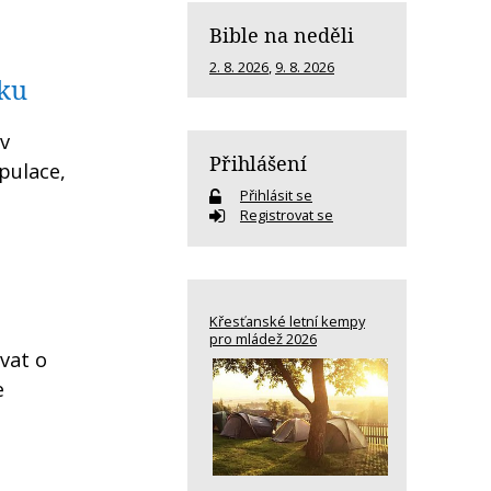
Bible na neděli
2. 8. 2026
,
9. 8. 2026
dku
 v
Přihlášení
pulace,
Přihlásit se
Registrovat se
Křesťanské letní kempy
pro mládež 2026
vat o
e