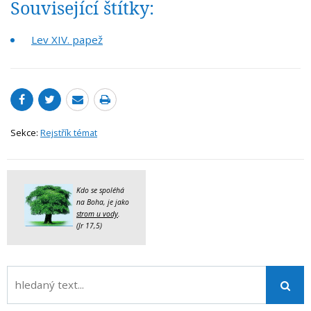
Související štítky:
Lev XIV. papež
Sekce:
Rejstřík témat
Kdo se spoléhá
na Boha, je jako
strom u vody
.
(Jr 17,5)