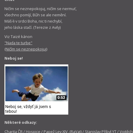
Ničím se neznepokojuj, ničím se nermuť,
všechno pomíjí, Bůh se ale nemění.
Máš-li v srdci Boha, nic ti nechybí,
jeho láska stačí. (Terezie z Avily)
Viz Taizé kánon
"Nada te turbe"
(Ničím se neznepokojuj)
Neboj se!
Některé odkazy:
Charita ČR
/
Hospice
/
Papež Lev XIV. (RaVat)
/
Stanislav Přibyl YT
/
Vojtěch