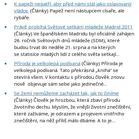
K papeži nepatří, aby před námi stál jako oslavovaný
vládce.
(Články) Papež není nástupcem císaře, ale
rybáře.
Právě probíhá Světové setkání mládeže Madrid 2011
(Články) Ve španělském Madridu byl oficiálně zahájen
26. ročník Světových dnů mládeže (SDM), které
budou trvat do neděle 21. srpna a na kterých
se statisíce mladých lidí z celého světa setkají…
Příroda je velkolepá podívaná
(Články) Příroda je
velkolepá podívaná. Tato překrásná „kniha“ se
otevírá všem. V kontaktu s přírodou člověk znovu
nově objevuje sám sebe jako jedinečné…
Se Zemí nemůžeme zacházet tak, jak to činíme
(Články) Člověk je hrozbou, která zbaví přírodu
životního dechu. Myslím, že vnější životní znečištění,
které zažíváme, je odrazem a projevem vnitřního
znečištění, na něž příliš málo dbáme. A to je…