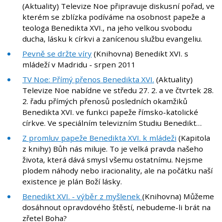
(Aktuality) Televize Noe připravuje diskusní pořad, ve
kterém se zblízka podíváme na osobnost papeže a
teologa Benedikta XVI., na jeho velkou svobodu
ducha, lásku k církvi a zanícenou službu evangeliu.
Pevně se držte víry
(Knihovna) Benedikt XVI. s
mládeží v Madridu - srpen 2011
TV Noe: Přímý přenos Benedikta XVI.
(Aktuality)
Televize Noe nabídne ve středu 27. 2. a ve čtvrtek 28.
2. řadu přímých přenosů posledních okamžiků
Benedikta XVI. ve funkci papeže římsko-katolické
církve. Ve speciálním televizním Studiu Benedikt…
Z promluv papeže Benedikta XVI. k mládeži
(Kapitola
z knihy) Bůh nás miluje. To je velká pravda našeho
života, která dává smysl všemu ostatnímu. Nejsme
plodem náhody nebo iracionality, ale na počátku naší
existence je plán Boží lásky.
Benedikt XVI. - výběr z myšlenek
(Knihovna) Můžeme
dosáhnout opravdového štěstí, nebudeme-li brát na
zřetel Boha?