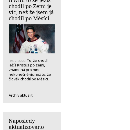
chodil po Zemi je
víc, než že jsem já
chodil po Měsíci
To, že chodil
(19. 7. 2026)
Ježíš Kristus po zemi,
znamená pro mne
nekonečně víc než to, že
člověk chodil po Měsíci.
Archiv aktualit
Naposledy
aktualizováno