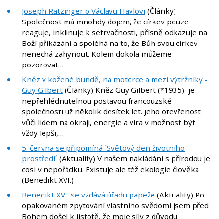
Joseph Ratzinger o Václavu Havlovi
(Články)
Společnost má mnohdy dojem, že církev pouze
reaguje, inklinuje k setrvačnosti, přísně odkazuje na
Boží přikázání a spoléhá na to, že Bůh svou církev
nenechá zahynout. Kolem dokola můžeme
pozorovat…
Kněz v kožené bundě, na motorce a mezi výtržníky -
Guy Gilbert
(Články) Kněz Guy Gilbert (*1935) je
nepřehlédnutelnou postavou francouzské
společnosti už několik desítek let. Jeho otevřenost
vůči lidem na okraji, energie a víra v možnost být
vždy lepší,…
5. června se připomíná ´Světový den životního
prostředí´
(Aktuality) V našem nakládání s přírodou je
cosi v nepořádku. Existuje ale též ekologie člověka
(Benedikt XVI.)
Benedikt XVI. se vzdává úřadu papeže
(Aktuality) Po
opakovaném zpytování vlastního svědomí jsem před
Bohem došel k jistotě, že moje síly z důvodu