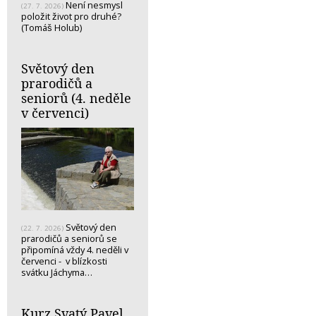
Není nesmysl
(27. 7. 2026)
položit život pro druhé?
(Tomáš Holub)
Světový den
prarodičů a
seniorů (4. neděle
v červenci)
Světový den
(22. 7. 2026)
prarodičů a seniorů se
připomíná vždy 4. neděli v
červenci - v blízkosti
svátku Jáchyma…
Kurz Svatý Pavel