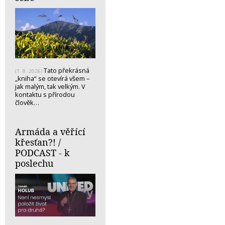
Tato překrásná
(7. 8. 2026)
„kniha“ se otevírá všem –
jak malým, tak velkým. V
kontaktu s přírodou
člověk…
Armáda a věřící
křesťan?! /
PODCAST - k
poslechu