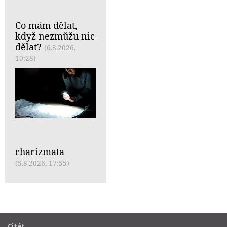
Co mám dělat,
když nezmůžu nic
dělat?
(6.8.2026,
10:28)
charizmata
(5.8.2026, 17:55)
Citát