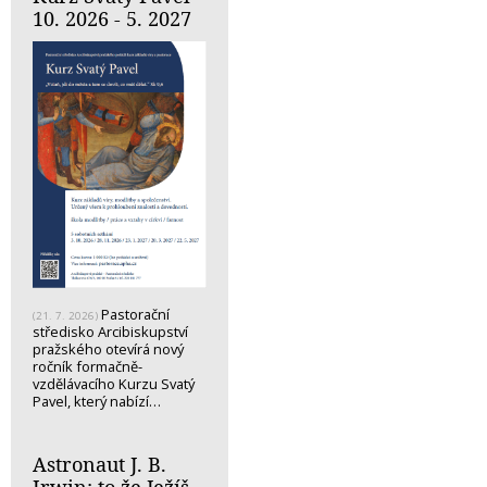
10. 2026 - 5. 2027
Pastorační
(21. 7. 2026)
středisko Arcibiskupství
pražského otevírá nový
ročník formačně-
vzdělávacího Kurzu Svatý
Pavel, který nabízí…
Astronaut J. B.
Irwin: to že Ježíš