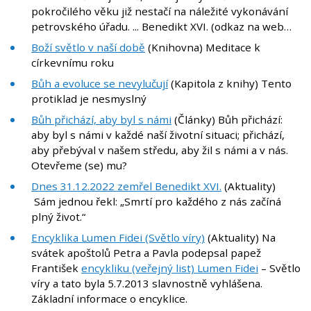
pokročilého věku již nestačí na náležité vykonávání
petrovského úřadu. ... Benedikt XVI. (odkaz na web…
Boží světlo v naší době
(Knihovna) Meditace k
církevnímu roku
Bůh a evoluce se nevylučují
(Kapitola z knihy) Tento
protiklad je nesmyslný
Bůh přichází, aby byl s námi
(Články) Bůh přichází:
aby byl s námi v každé naší životní situaci; přichází,
aby přebýval v našem středu, aby žil s námi a v nás.
Otevřeme (se) mu?
Dnes 31.12.2022 zemřel Benedikt XVI.
(Aktuality)
Sám jednou řekl: „Smrtí pro každého z nás začíná
plný život.“
Encyklika Lumen Fidei (Světlo víry)
(Aktuality) Na
svátek apoštolů Petra a Pavla podepsal papež
František
encykliku (veřejný list) Lumen Fidei
– Světlo
víry a tato byla 5.7.2013 slavnostně vyhlášena.
Základní informace o encyklice.