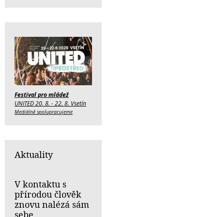
Festival pro mládež
UNITED 20. 8. - 22. 8. Vsetín
Mediálně spolupracujeme
Aktuality
V kontaktu s
přírodou člověk
znovu nalézá sám
sebe