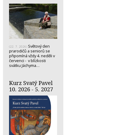
Světový den
(22. 7. 2026)
prarodičů a seniorů se
připomíná vždy 4. neděli v
červenci - v blízkosti
svátku Jáchyma…
Kurz Svatý Pavel
10. 2026 - 5. 2027