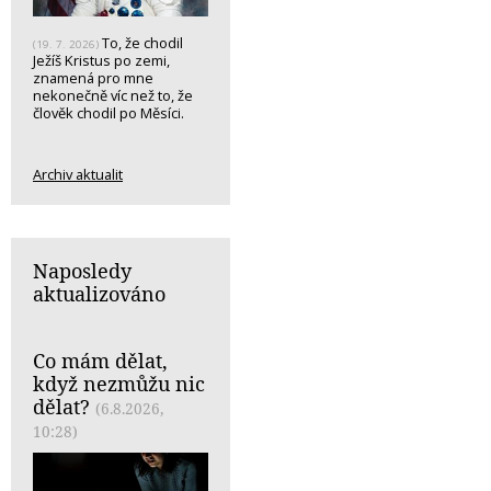
To, že chodil
(19. 7. 2026)
Ježíš Kristus po zemi,
znamená pro mne
nekonečně víc než to, že
člověk chodil po Měsíci.
Archiv aktualit
Naposledy
aktualizováno
Co mám dělat,
když nezmůžu nic
dělat?
(6.8.2026,
10:28)