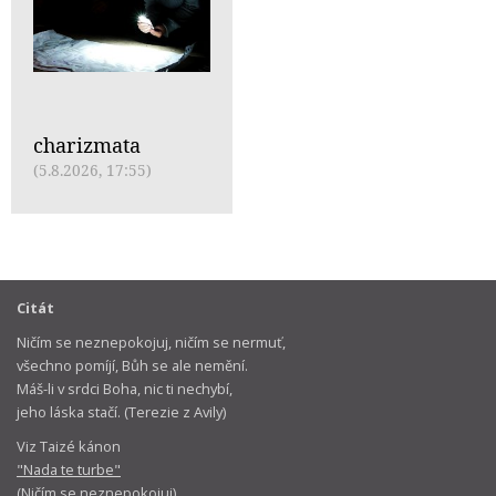
charizmata
(5.8.2026, 17:55)
Citát
Ničím se neznepokojuj, ničím se nermuť,
všechno pomíjí, Bůh se ale nemění.
Máš-li v srdci Boha, nic ti nechybí,
jeho láska stačí. (Terezie z Avily)
Viz Taizé kánon
"Nada te turbe"
(Ničím se neznepokojuj)