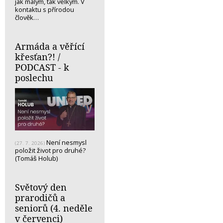
jak malým, tak velkým. V
kontaktu s přírodou
člověk…
Armáda a věřící
křesťan?! /
PODCAST - k
poslechu
Není nesmysl
(27. 7. 2026)
položit život pro druhé?
(Tomáš Holub)
Světový den
prarodičů a
seniorů (4. neděle
v červenci)