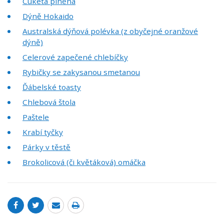
Cuketa plněná
Dýně Hokaido
Australská dýňová polévka (z obyčejné oranžové
dýně)
Celerové zapečené chlebíčky
Rybičky se zakysanou smetanou
Ďábelské toasty
Chlebová štola
Paštele
Krabí tyčky
Párky v těstě
Brokolicová (či květáková) omáčka