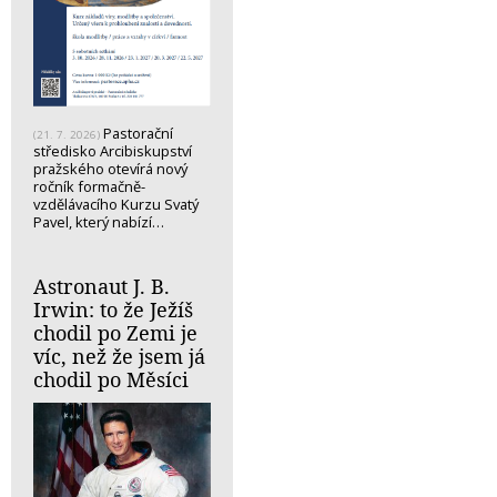
Pastorační
(21. 7. 2026)
středisko Arcibiskupství
pražského otevírá nový
ročník formačně-
vzdělávacího Kurzu Svatý
Pavel, který nabízí…
Astronaut J. B.
Irwin: to že Ježíš
chodil po Zemi je
víc, než že jsem já
chodil po Měsíci