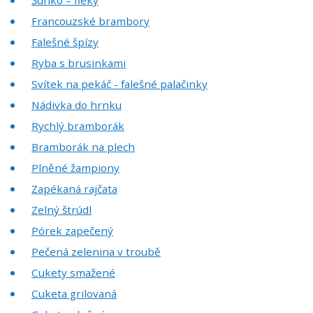
Francouzské brambory
Falešné špízy
Ryba s brusinkami
Svítek na pekáč - falešné palačinky
Nádivka do hrnku
Rychlý bramborák
Bramborák na plech
Plněné žampiony
Zapékaná rajčata
Zelný štrúdl
Pórek zapečený
Pečená zelenina v troubě
Cukety smažené
Cuketa grilovaná