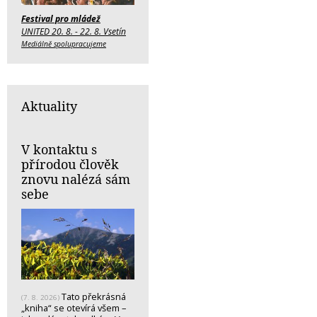
Festival pro mládež
UNITED 20. 8. - 22. 8. Vsetín
Mediálně spolupracujeme
Aktuality
V kontaktu s
přírodou člověk
znovu nalézá sám
sebe
Tato překrásná
(7. 8. 2026)
„kniha“ se otevírá všem –