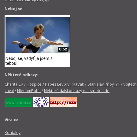
Neboj se!
Některé odkazy:
Charita ČR
/
Hospice
/
Papež Lev XIV. (RaVat)
/
Stanislav Přibyl YT
/
Vojtěch
chval
/
HledámBoha
/
Některé další odkazy naleznete zde
Vira.cz
Kontakty