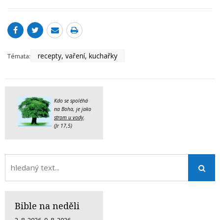
recepty, vaření, kuchařky
Témata:
Kdo se spoléhá
na Boha, je jako
strom u vody
.
(Jr 17,5)
Bible na neděli
2. 8. 2026
,
9. 8. 2026