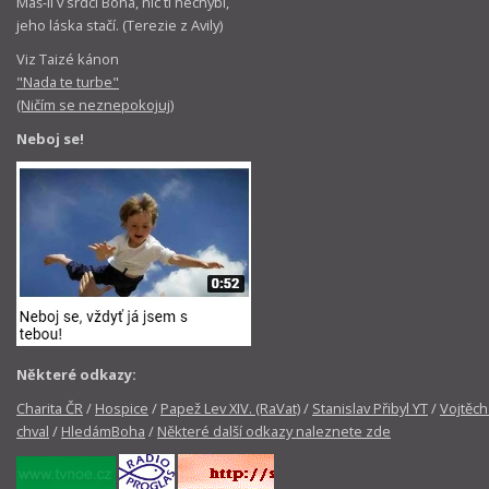
Máš-li v srdci Boha, nic ti nechybí,
jeho láska stačí. (Terezie z Avily)
Viz Taizé kánon
"Nada te turbe"
(Ničím se neznepokojuj)
Neboj se!
Některé odkazy:
Charita ČR
/
Hospice
/
Papež Lev XIV. (RaVat)
/
Stanislav Přibyl YT
/
Vojtěch
chval
/
HledámBoha
/
Některé další odkazy naleznete zde