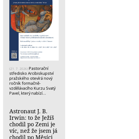
Pastorační
(21. 7. 2026)
středisko Arcibiskupství
pražského otevírá nový
ročník formačně-
vzdělávacího Kurzu Svatý
Pavel, který nabízí…
Astronaut J. B.
Irwin: to že Ježíš
chodil po Zemi je
víc, než že jsem já
chodil po Měsíci