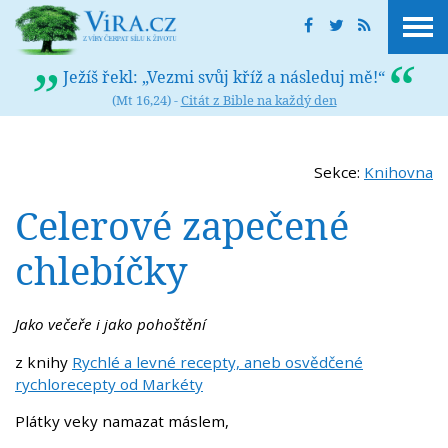
Ježíš řekl: „Vezmi svůj kříž a následuj mě!“
(Mt 16,24) -
Citát z Bible na každý den
Sekce:
Knihovna
Celerové zapečené
chlebíčky
Jako večeře i jako pohoštění
z knihy
Rychlé a levné recepty, aneb osvědčené
rychlorecepty od Markéty
Plátky veky namazat máslem,