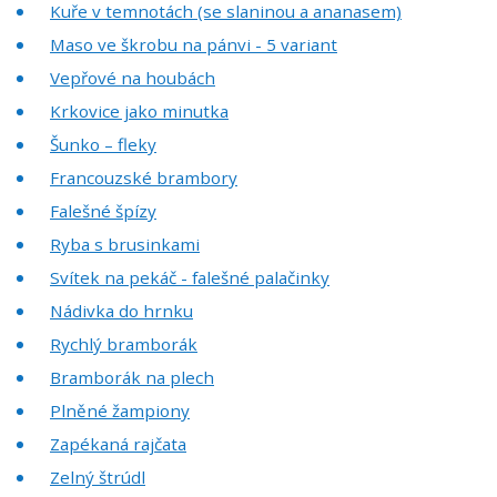
Kuře v temnotách (se slaninou a ananasem)
Maso ve škrobu na pánvi - 5 variant
Vepřové na houbách
Krkovice jako minutka
Šunko – fleky
Francouzské brambory
Falešné špízy
Ryba s brusinkami
Svítek na pekáč - falešné palačinky
Nádivka do hrnku
Rychlý bramborák
Bramborák na plech
Plněné žampiony
Zapékaná rajčata
Zelný štrúdl