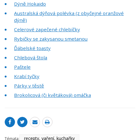
Dýně Hokaido
Australská dýňová polévka (z obyčejné oranžové
dýně)
Celerové zapečené chlebíčky
Rybičky se zakysanou smetanou
Ďábelské toasty
Chlebová štola
Paštele
Krabí tyčky
Párky v těstě
Brokolicová (či květáková) omáčka
recepty, vaření, kuchařky
Témata: