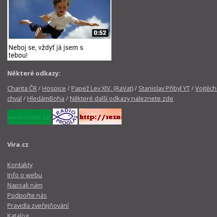
Některé odkazy:
Charita ČR
/
Hospice
/
Papež Lev XIV. (RaVat)
/
Stanislav Přibyl YT
/
Vojtěch
chval
/
HledámBoha
/
Některé další odkazy naleznete zde
Vira.cz
Kontakty
Info o webu
Napsali nám
Podpořte nás
Pravidla zveřejňování
Katalog