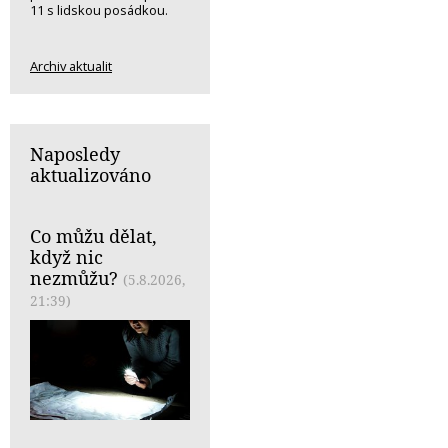
11 s lidskou posádkou.
Archiv aktualit
Naposledy
aktualizováno
Co můžu dělat,
když nic
nezmůžu?
(5.8.2026,
21:39)