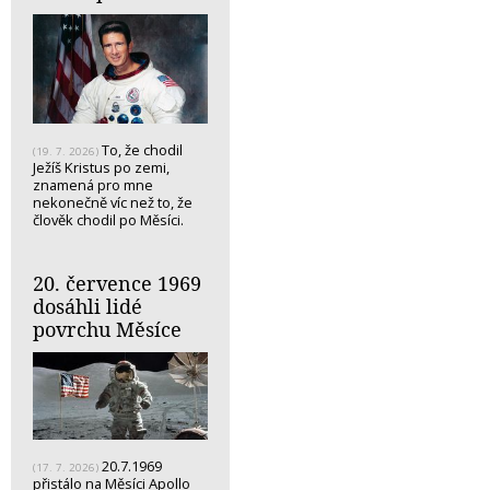
To, že chodil
(19. 7. 2026)
Ježíš Kristus po zemi,
znamená pro mne
nekonečně víc než to, že
člověk chodil po Měsíci.
20. července 1969
dosáhli lidé
povrchu Měsíce
20.7.1969
(17. 7. 2026)
přistálo na Měsíci Apollo