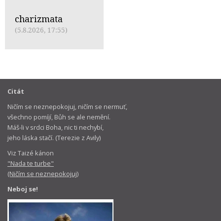
charizmata
(5.8.2026, 17:55)
Citát
Ničím se neznepokojuj, ničím se nermuť,
všechno pomíjí, Bůh se ale nemění.
Máš-li v srdci Boha, nic ti nechybí,
jeho láska stačí. (Terezie z Avily)
Viz Taizé kánon
"Nada te turbe"
(Ničím se neznepokojuj)
Neboj se!