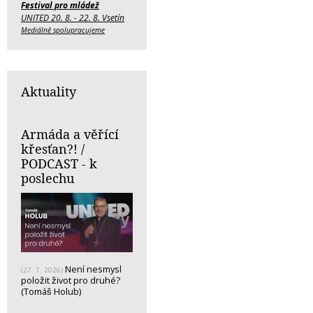
Festival pro mládež
UNITED 20. 8. - 22. 8. Vsetín
Mediálně spolupracujeme
Aktuality
Armáda a věřící
křesťan?! /
PODCAST - k
poslechu
Není nesmysl
(27. 7. 2026)
položit život pro druhé?
(Tomáš Holub)