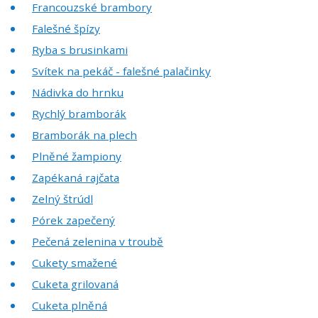
Francouzské brambory
Falešné špízy
Ryba s brusinkami
Svítek na pekáč - falešné palačinky
Nádivka do hrnku
Rychlý bramborák
Bramborák na plech
Plněné žampiony
Zapékaná rajčata
Zelný štrúdl
Pórek zapečený
Pečená zelenina v troubě
Cukety smažené
Cuketa grilovaná
Cuketa plněná