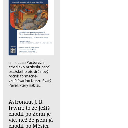
Pastorační
(21. 7. 2026)
středisko Arcibiskupství
pražského otevírá nový
ročník formačně-
vzdělávacího Kurzu Svatý
Pavel, který nabízí…
Astronaut J. B.
Irwin: to že Ježíš
chodil po Zemi je
víc, než že jsem já
chodil po Měsíci