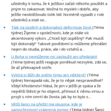
učedníky k tomu, že k Ježíšovi začali někoho pouštět a
jiným to zakazovat. Možná to mysleli i dobře, aby
Ježíše neobtěžovalo tolik lidí. Nicméně vypadli z role
učedníků a stali se…
Tlak na úspěch a dokonalost deformuje život
(Téma
týdne) Žijeme v společnosti, kde je stále víc
akcentovaný výkon. „Chceš být úspěšný? Pak musíš
být dokonalý!“ Takové povědomí si můžeme přenášet
nejen do studia, práce, ale i do vztahů a…
U Boha si nemůžeme nic zasloužit ani předplatit
(Téma týdne) Ježíš reaguje poněkud nezvykle, zdá se,
že až překvapivě ostře.
Vybírá si Bůh do svého týmu jen některé?
(Téma
týdne) Nenapadá vás, že je to nějak nespravedlivé?
Vždyť křesťanství hlásá, že jen v Ježíši je spása a že
největší štěstí je ho objevit, přilnout k němu vírou a
projít s ním smrtí do života. Jak by to bylo s…
Větší šanci na přežití má skupina, kde je
samozřejmostí vzájemná pomoc
(Téma týdne) Šanci