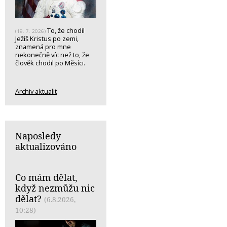
To, že chodil
(19. 7. 2026)
Ježíš Kristus po zemi,
znamená pro mne
nekonečně víc než to, že
člověk chodil po Měsíci.
Archiv aktualit
Naposledy
aktualizováno
Co mám dělat,
když nezmůžu nic
dělat?
(6.8.2026,
10:28)