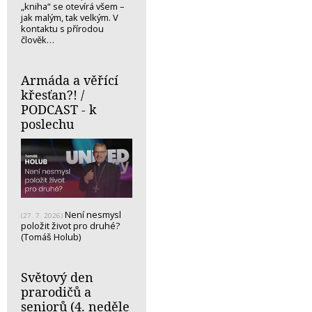
„kniha“ se otevírá všem –
jak malým, tak velkým. V
kontaktu s přírodou
člověk…
Armáda a věřící
křesťan?! /
PODCAST - k
poslechu
Není nesmysl
(27. 7. 2026)
položit život pro druhé?
(Tomáš Holub)
Světový den
prarodičů a
seniorů (4. neděle