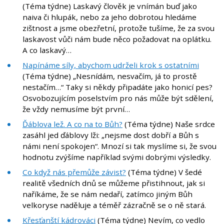
(Téma týdne) Laskavý člověk je vnímán buď jako
naiva či hlupák, nebo za jeho dobrotou hledáme
zištnost a jsme obezřetní, protože tušíme, že za svou
laskavost vůči nám bude něco požadovat na oplátku.
A co laskavý…
Napínáme síly, abychom udrželi krok s ostatními
(Téma týdne) „Nesnídám, nesvačím, já to prostě
nestačím…“ Taky si někdy připadáte jako honicí pes?
Osvobozujícím poselstvím pro nás může být sdělení,
že vždy nemusíme být první…
Ďáblova lež. A co na to Bůh?
(Téma týdne) Naše srdce
zasáhl jed ďáblovy lži: „nejsme dost dobří a Bůh s
námi není spokojen“. Mnozí si tak myslíme si, že svou
hodnotu zvýšíme například svými dobrými výsledky.
Co když nás přemůže závist?
(Téma týdne) V šedé
realitě všedních dnů se můžeme přistihnout, jak si
naříkáme, že se nám nedaří, zatímco jiným Bůh
velkoryse naděluje a téměř zázračně se o ně stará.
Křesťanští kádrováci
(Téma týdne) Nevím, co vedlo