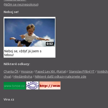
(Ničím se neznepokojuj)
Neboj se!
Některé odkazy:
Charita ČR
/
Hospice
/
Papež Lev XIV. (RaVat)
/
Stanislav Přibyl YT
/
Vojtěch
chval
/
HledámBoha
/
Některé další odkazy naleznete zde
Vira.cz