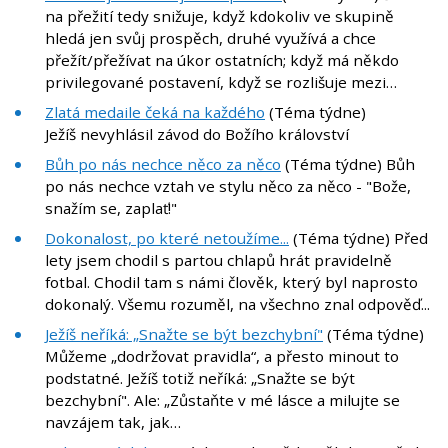
na přežití tedy snižuje, když kdokoliv ve skupině
hledá jen svůj prospěch, druhé využívá a chce
přežít/přežívat na úkor ostatních; když má někdo
privilegované postavení, když se rozlišuje mezi…
Zlatá medaile čeká na každého
(Téma týdne)
Ježíš nevyhlásil závod do Božího království
Bůh po nás nechce něco za něco
(Téma týdne) Bůh
po nás nechce vztah ve stylu něco za něco - "Bože,
snažím se, zaplať!"
Dokonalost, po které netoužíme...
(Téma týdne) Před
lety jsem chodil s partou chlapů hrát pravidelně
fotbal. Chodil tam s námi člověk, který byl naprosto
dokonalý. Všemu rozuměl, na všechno znal odpověď...
Ježíš neříká: „Snažte se být bezchybní"
(Téma týdne)
Můžeme „dodržovat pravidla“, a přesto minout to
podstatné. Ježíš totiž neříká: „Snažte se být
bezchybní". Ale: „Zůstaňte v mé lásce a milujte se
navzájem tak, jak…