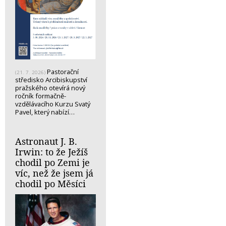
Pastorační
(21. 7. 2026)
středisko Arcibiskupství
pražského otevírá nový
ročník formačně-
vzdělávacího Kurzu Svatý
Pavel, který nabízí…
Astronaut J. B.
Irwin: to že Ježíš
chodil po Zemi je
víc, než že jsem já
chodil po Měsíci