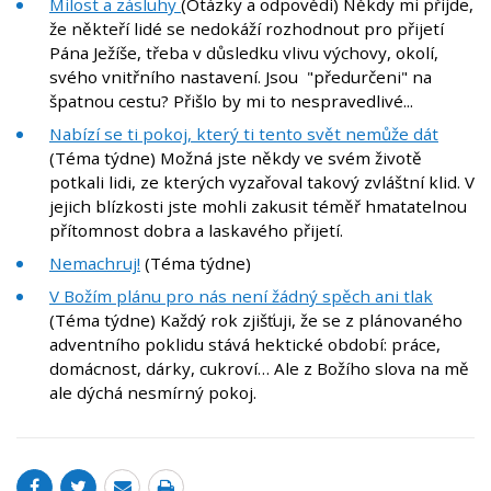
Milost a zásluhy
(Otázky a odpovědi) Někdy mi přijde,
že někteří lidé se nedokáží rozhodnout pro přijetí
Pána Ježíše, třeba v důsledku vlivu výchovy, okolí,
svého vnitřního nastavení. Jsou "předurčeni" na
špatnou cestu? Přišlo by mi to nespravedlivé...
Nabízí se ti pokoj, který ti tento svět nemůže dát
(Téma týdne) Možná jste někdy ve svém životě
potkali lidi, ze kterých vyzařoval takový zvláštní klid. V
jejich blízkosti jste mohli zakusit téměř hmatatelnou
přítomnost dobra a laskavého přijetí.
Nemachruj!
(Téma týdne)
V Božím plánu pro nás není žádný spěch ani tlak
(Téma týdne) Každý rok zjišťuji, že se z plánovaného
adventního poklidu stává hektické období: práce,
domácnost, dárky, cukroví… Ale z Božího slova na mě
ale dýchá nesmírný pokoj.