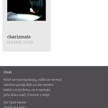
charizmata
(5.8.2026, 17:55)
Citát
Ničím se neznepokojuj, ničím se nermuť,
všechno pomíjí, Bůh se ale nemění.
Máš-li v srdci Boha, nic ti nechybí,
jeho láska stačí. (Terezie z Avily)
Viz Taizé kánon
"Nada te turbe"