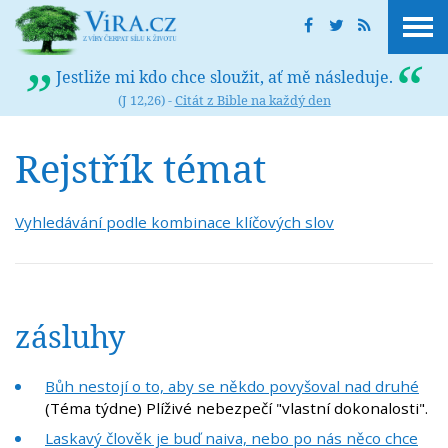
Jestliže mi kdo chce sloužit, ať mě následuje.
(J 12,26) -
Citát z Bible na každý den
Rejstřík témat
Vyhledávání podle kombinace klíčových slov
zásluhy
Bůh nestojí o to, aby se někdo povyšoval nad druhé
(Téma týdne) Plíživé nebezpečí "vlastní dokonalosti".
Laskavý člověk je buď naiva, nebo po nás něco chce