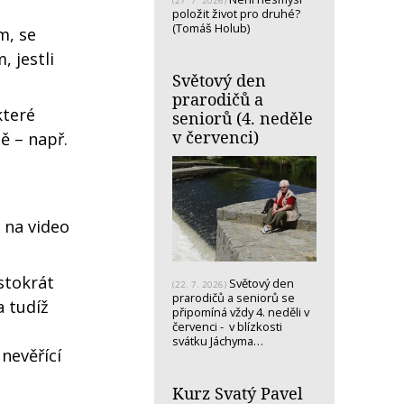
(27. 7. 2026)
položit život pro druhé?
(Tomáš Holub)
m, se
, jestli
Světový den
prarodičů a
které
seniorů (4. neděle
v červenci)
ě – např.
 na video
stokrát
Světový den
(22. 7. 2026)
prarodičů a seniorů se
a tudíž
připomíná vždy 4. neděli v
červenci - v blízkosti
,
svátku Jáchyma…
nevěřící
Kurz Svatý Pavel