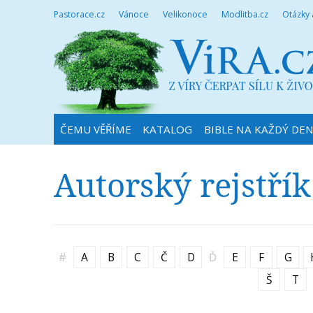
Pastorace.cz
Vánoce
Velikonoce
Modlitba.cz
Otázky
ČEMU VĚŘÍME
KATALOG
BIBLE NA KAŽDÝ DE
Autorský rejstřík
#
A
B
C
Č
D
Ď
E
F
G
Š
T