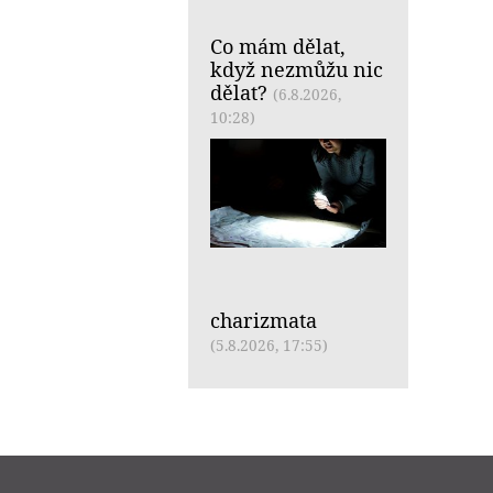
Co mám dělat,
když nezmůžu nic
dělat?
(6.8.2026,
10:28)
charizmata
(5.8.2026, 17:55)