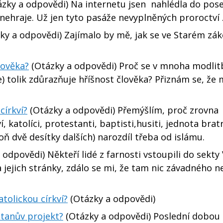
zky a odpovědi) Na internetu jsen nahlédla do posel
nehraje. Už jen tyto pasáže nevyplněných proroctví ..
ky a odpovědi) Zajímalo by mě, jak se ve Starém zá
lověka?
(Otázky a odpovědi) Proč se v mnoha modlit
) tolik zdůrazňuje hříšnost člověka? Přiznám se, že 
církví?
(Otázky a odpovědi) Přemýšlím, proč zrovna
í, katolíci, protestanti, baptisti,husiti, jednota brat
oň dvě desítky dalších) narozdíl třeba od islámu.
odpovědi) Někteří lidé z farnosti vstoupili do sekty 
 jejich stránky, zdálo se mi, že tam nic závadného n
atolickou církví?
(Otázky a odpovědi)
tanův projekt?
(Otázky a odpovědi) Poslední dobou 