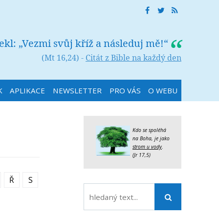
řekl: „Vezmi svůj kříž a následuj mě!“
(Mt 16,24) -
Citát z Bible na každý den
K
APLIKACE
NEWSLETTER
PRO VÁS
O WEBU
Kdo se spoléhá
na Boha, je jako
strom u vody
.
(Jr 17,5)
Ř
S