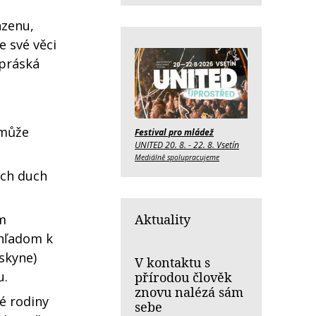
nzenu,
e své věci
zpráská
 může
Festival pro mládež
UNITED 20. 8. - 22. 8. Vsetín
Mediálně spolupracujeme
ech duch
Aktuality
m
zhľadom k
askyne)
V kontaktu s
u.
přírodou člověk
znovu nalézá sám
é rodiny
sebe