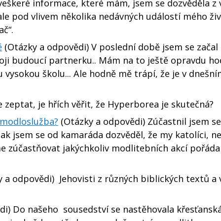
veškeré informace, které mám, jsem se dozvěděla z 
 ale pod vlivem několika nedávných událostí mého ži
ač“.
ě
(Otázky a odpovědi) V poslední době jsem se začal
voji budoucí partnerku.. Mám na to ještě opravdu ho
 vysokou školu... Ale hodně mě trápí, že je v dnešní
 zeptat, je hřích věřit, že Hyperborea je skutečná?
e modloslužba?
(Otázky a odpovědi) Zúčastnil jsem se
ak jsem se od kamaráda dozvěděl, že my katolíci, ne
 zúčastňovat jakýchkoliv modlitebních akcí pořád
 a odpovědi) Jehovisti z různých biblických textů a
i) Do našeho sousedství se nastěhovala křesťanská