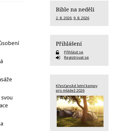
Bible na neděli
2. 8. 2026
,
9. 8. 2026
působení
Přihlášení
Přihlásit se
Registrovat se
ká
asáže
Křesťanské letní kempy
pro mládež 2026
 svou
zace
la