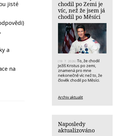
chodil po Zemi je
u jisté
víc, než že jsem já
chodil po Měsíci
odpovědi)
,
ky a
To, že chodil
(19. 7. 2026)
Ježíš Kristus po zemi,
ace na
znamená pro mne
nekonečně víc než to, že
člověk chodil po Měsíci.
Archiv aktualit
Naposledy
aktualizováno