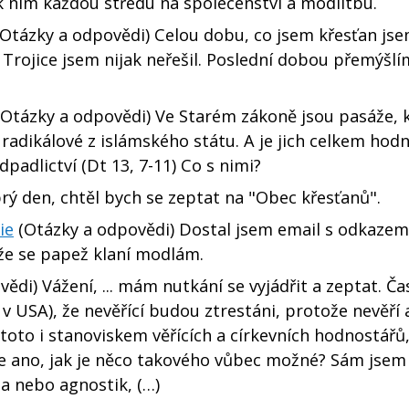
k nim každou středu na společenství a modlitbu.
Otázky a odpovědi) Celou dobu, co jsem křesťan jse
 Trojice jsem nijak neřešil. Poslední dobou přemýšlím
Otázky a odpovědi) Ve Starém zákoně jsou pasáže, 
adikálové z islámského státu. A je jich celkem hodn
adlictví (Dt 13, 7-11) Co s nimi?
ý den, chtěl bych se zeptat na "Obec křesťanů".
ie
(Otázky a odpovědi) Dostal jsem email s odkazem
e se papež klaní modlám.
ědi) Vážení, ... mám nutkání se vyjádřit a zeptat. Ča
v USA), že nevěřící budou ztrestáni, protože nevěří 
i toto i stanoviskem věřících a církevních hodnostářů
že ano, jak je něco takového vůbec možné? Sám jsem 
ta nebo agnostik, (…)