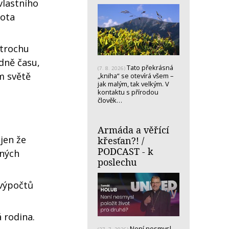
vlastního
vota
 trochu
dně času,
Tato překrásná
(7. 8. 2026)
m světě
„kniha“ se otevírá všem –
jak malým, tak velkým. V
kontaktu s přírodou
člověk…
Armáda a věřící
jen že
křesťan?! /
PODCAST - k
aných
poslechu
 výpočtů
 rodina.
Není nesmysl