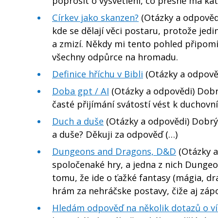
poprosit o vysvětlení, co přesně má katol
Církev jako skanzen?
(Otázky a odpovědi
kde se dělají věci postaru, protože jedi
a zmizí. Někdy mi tento pohled připomí
všechny odpůrce na hromadu.
Definice hříchu v Bibli
(Otázky a odpově
Doba gpt / AI
(Otázky a odpovědi) Dobr
časté přijímání svátostí vést k duchovn
Duch a duše
(Otázky a odpovědi) Dobrý 
a duše? Děkuji za odpověď (…)
Dungeons and Dragons, D&D
(Otázky a
spoločenaké hry, a jedna z nich Dunge
tomu, že ide o ťažké fantasy (mágia, dr
hrám za nehráčske postavy, čiže aj záp
Hledám odpověď na několik dotazů o ví