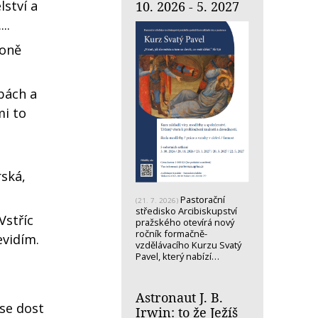
ství a
10. 2026 - 5. 2027
..
koně
bách a
mi to
rská,
Pastorační
(21. 7. 2026)
středisko Arcibiskupství
Vstříc
pražského otevírá nový
ročník formačně-
evidím.
vzdělávacího Kurzu Svatý
Pavel, který nabízí…
Astronaut J. B.
se dost
Irwin: to že Ježíš