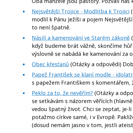
Oba manželé jsou pastory. Pozvali nás 
Nejsvětější Trojice - Modlitba k Trojici
(
modlil k Pánu Ježíši a pojem Nejsvětější
to není špatně.
Násilí a kamenování ve Starém zákoně
(
když budeme brát vážně, skončíme hůř r
výslovně se nabádá ke kamenování za odp
Obec křesťanů
(Otázky a odpovědi) Dobr
Papež František se klaní modle - idolatr
s papežem Františkem s komentářem, ž
Peklo za to, že nevěřím?
(Otázky a odpov
se setkávám s názorem věřících (hlavně 
vedou špatný život. Chci se zeptat, je-l
potažmo církve samé, i v Evropě. Pakli
(dosud nemám jasno v tom, jestli ateis