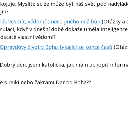
juje. Myslíte si, že může být náš svět pod nadvládo
jin?
náš vesmír, vědomí..) něco jiného než bůh
(Otázky a 
mulaci, když v dnešní době dokaže umělá inteligence
dstatě vlastní vědomí?
 Opravdový život v Bohu týkající se konce časů
(Otáz
Dobrý den, jsem katolička, jak mám uchopit inform
e s reiki nebo čakrami Dar od Boha??