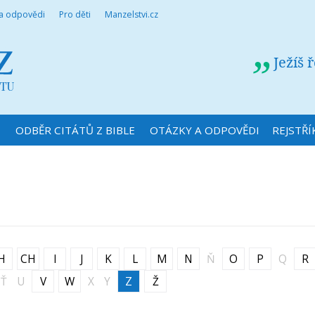
 a odpovědi
Pro děti
Manzelstvi.cz
Ježíš 
N
ODBĚR CITÁTŮ Z BIBLE
OTÁZKY A ODPOVĚDI
REJSTŘÍ
H
CH
I
J
K
L
M
N
Ň
O
P
Q
R
Ť
U
V
W
X
Y
Z
Ž