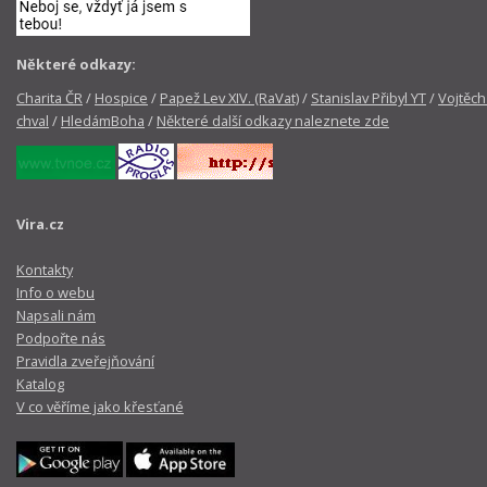
Některé odkazy:
Charita ČR
/
Hospice
/
Papež Lev XIV. (RaVat)
/
Stanislav Přibyl YT
/
Vojtěch
chval
/
HledámBoha
/
Některé další odkazy naleznete zde
Vira.cz
Kontakty
Info o webu
Napsali nám
Podpořte nás
Pravidla zveřejňování
Katalog
V co věříme jako křesťané