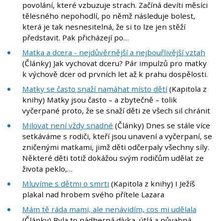
povolání, které vzbuzuje strach. Začíná devíti měsíci
tělesného nepohodlí, po němž následuje bolest,
která je tak nesnesitelná, že si to lze jen stěží
představit. Pak přicházejí po…
Matka a dcera - nejdůvěrnější a nejbouřlivější vztah
(Články) Jak vychovat dceru? Pár impulzů pro matky
k výchově dcer od prvních let až k prahu dospělosti.
Matky se často snaží namáhat místo dětí
(Kapitola z
knihy) Matky jsou často – a zbytečně – tolik
vyčerpané proto, že se snaží děti ze všech sil chránit
Milovat není vždy snadné
(Články) Dnes se stále více
setkáváme s rodiči, kteří jsou unavení a vyčerpaní, se
zničenými matkami, jimž děti odčerpaly všechny síly.
Některé děti totiž dokážou svým rodičům udělat ze
života peklo,…
Mluvíme s dětmi o smrti
(Kapitola z knihy) I Ježíš
plakal nad hrobem svého přítele Lazara
Mám tě ráda mami, ale nenávidím, cos mi udělala
(Články) Byla to nádherná dívka, útlá a půvabná.