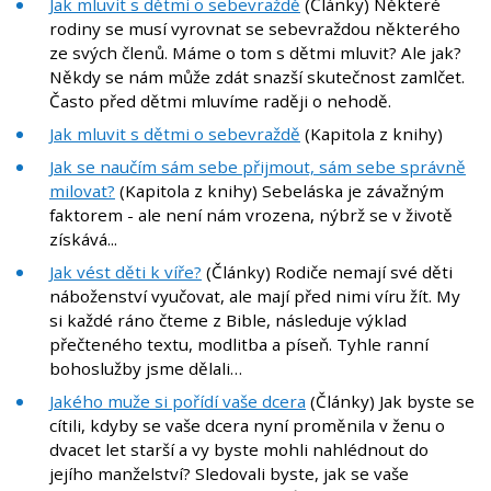
Jak mluvit s dětmi o sebevraždě
(Články) Některé
rodiny se musí vyrovnat se sebevraždou některého
ze svých členů. Máme o tom s dětmi mluvit? Ale jak?
Někdy se nám může zdát snazší skutečnost zamlčet.
Často před dětmi mluvíme raději o nehodě.
Jak mluvit s dětmi o sebevraždě
(Kapitola z knihy)
Jak se naučím sám sebe přijmout, sám sebe správně
milovat?
(Kapitola z knihy) Sebeláska je závažným
faktorem - ale není nám vrozena, nýbrž se v životě
získává...
Jak vést děti k víře?
(Články) Rodiče nemají své děti
náboženství vyučovat, ale mají před nimi víru žít. My
si každé ráno čteme z Bible, následuje výklad
přečteného textu, modlitba a píseň. Tyhle ranní
bohoslužby jsme dělali…
Jakého muže si pořídí vaše dcera
(Články) Jak byste se
cítili, kdyby se vaše dcera nyní proměnila v ženu o
dvacet let starší a vy byste mohli nahlédnout do
jejího manželství? Sledovali byste, jak se vaše