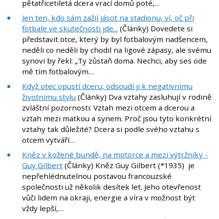
pětatřicetiletá dcera vrací domů poté,…
Jen ten, kdo sám zažil jásot na stadionu, ví, oč při
fotbale ve skutečnosti jde...
(Články) Dovedete si
představit otce, který by byl fotbalovým nadšencem,
neděli co neděli by chodil na ligové zápasy, ale svému
synovi by řekl: „Ty zůstaň doma. Nechci, aby ses ode
mě tím fotbalovým…
Když otec opustí dceru, odsoudí ji k negativnímu
životnímu stylu
(Články) Dva vztahy zasluhují v rodině
zvláštní pozornosti: Vztah mezi otcem a dcerou a
vztah mezi matkou a synem. Proč jsou tyto konkrétní
vztahy tak důležité? Dcera si podle svého vztahu s
otcem vytváří…
Kněz v kožené bundě, na motorce a mezi výtržníky -
Guy Gilbert
(Články) Kněz Guy Gilbert (*1935) je
nepřehlédnutelnou postavou francouzské
společnosti už několik desítek let. Jeho otevřenost
vůči lidem na okraji, energie a víra v možnost být
vždy lepší,…