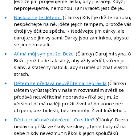
Jestliže jim projevujeme lásku, ony ji vracejí. Když ji
neprojevujeme, nemohou ji ani vracet. Jestliže je…
Naslouchejte dětem...
(Články) Když je držíte za ruku,
nespěchejte na ně, jděte jejich tempem, protože vás
chtějí vyléčit ze spěchu. / Nedávejte jim dárky, ale
darujte se jim vy sami. Dárky jsou záminkou, abyste
se jim nemuseli…
Ať má můj syn potíže, Bože!
(Články) Daruj mi syna, ó
Bože, jenž bude tak silný, aby vždy věděl, v čem je
slabý, a statečný natolik, aby si uměl přiznat vlastní
strach.
Dětem se předává neuvěřitelná nepravda
(Články)
Dětem vyrůstajícím v našem rozvinutém světě se
předává neuvěřitelná nepravda - říká se jim, že
většina lidí má naději prožít život až do konce bez
utrpení, bez bolesti, bez temnoty. Život každého…
Děti a značkové oblečení… Co s tím?
(Články) Dcera
nedávno přišla ze školy se slovy: „Tyhle boty už na
sebe nikdy nevezmu.“ Několik jejích spolužáků