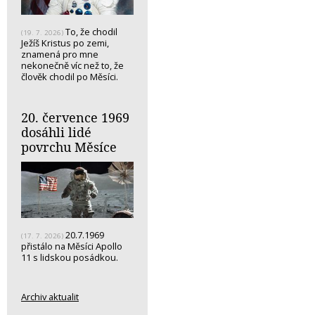
To, že chodil
(19. 7. 2026)
Ježíš Kristus po zemi,
znamená pro mne
nekonečně víc než to, že
člověk chodil po Měsíci.
20. července 1969
dosáhli lidé
povrchu Měsíce
20.7.1969
(17. 7. 2026)
přistálo na Měsíci Apollo
11 s lidskou posádkou.
Archiv aktualit