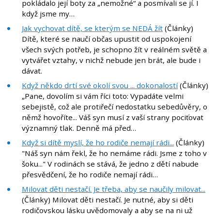
pokládalo její boty za „nemožné“ a posmívali se jí. I
když jsme my…
Jak vychovat dítě, se kterým se NEDÁ žít
(Články)
Dítě, které se naučí občas upustit od uspokojení
všech svých potřeb, je schopno žít v reálném světě a
vytvářet vztahy, v nichž nebude jen brát, ale bude i
dávat.
Když někdo drtí své okolí svou ... dokonalostí
(Články)
„Pane, dovolím si vám říci toto: Vypadáte velmi
sebejistě, což ale protiřečí nedostatku sebedůvěry, o
němž hovoříte... Váš syn musí z vaší strany pociťovat
významný tlak. Denně má před…
Když si dítě myslí, že ho rodiče nemají rádi...
(Články)
"Náš syn nám řekl, že ho nemáme rádi. Jsme z toho v
šoku..." V rodinách se stává, že jedno z dětí nabude
přesvědčení, že ho rodiče nemají rádi…
Milovat děti nestačí. Je třeba, aby se naučily milovat...
(Články) Milovat děti nestačí. Je nutné, aby si děti
rodičovskou lásku uvědomovaly a aby se na ni už