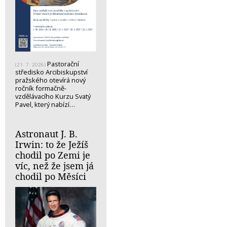
Pastorační
(21. 7. 2026)
středisko Arcibiskupství
pražského otevírá nový
ročník formačně-
vzdělávacího Kurzu Svatý
Pavel, který nabízí…
Astronaut J. B.
Irwin: to že Ježíš
chodil po Zemi je
víc, než že jsem já
chodil po Měsíci