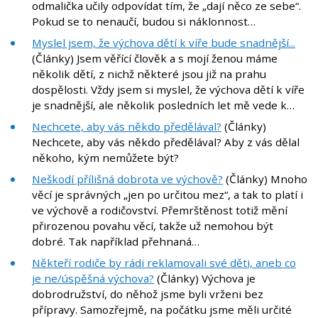
odmalička učily odpovídat tím, že „dají něco ze sebe“.
Pokud se to nenaučí, budou si náklonnost…
Myslel jsem, že výchova dětí k víře bude snadnější...
(Články) Jsem věřící člověk a s mojí ženou máme
několik dětí, z nichž některé jsou již na prahu
dospělosti. Vždy jsem si myslel, že výchova dětí k víře
je snadnější, ale několik posledních let mě vede k…
Nechcete, aby vás někdo předělával?
(Články)
Nechcete, aby vás někdo předělával? Aby z vás dělal
někoho, kým nemůžete být?
Neškodí přílišná dobrota ve výchově?
(Články) Mnoho
věcí je správných „jen po určitou mez“, a tak to platí i
ve výchově a rodičovství. Přemrštěnost totiž mění
přirozenou povahu věcí, takže už nemohou být
dobré. Tak například přehnaná…
Někteří rodiče by rádi reklamovali své děti, aneb co
je ne/úspěšná výchova?
(Články) Výchova je
dobrodružství, do něhož jsme byli vrženi bez
přípravy. Samozřejmě, na počátku jsme měli určité