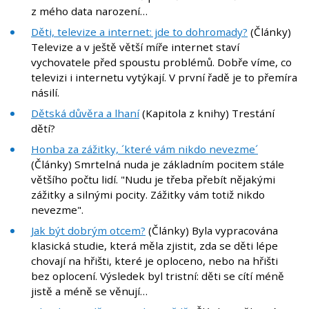
z mého data narození…
Děti, televize a internet: jde to dohromady?
(Články)
Televize a v ještě větší míře internet staví
vychovatele před spoustu problémů. Dobře víme, co
televizi i internetu vytýkají. V první řadě je to přemíra
násilí.
Dětská důvěra a lhaní
(Kapitola z knihy) Trestání
dětí?
Honba za zážitky, ´které vám nikdo nevezme´
(Články) Smrtelná nuda je základním pocitem stále
většího počtu lidí. "Nudu je třeba přebít nějakými
zážitky a silnými pocity. Zážitky vám totiž nikdo
nevezme".
Jak být dobrým otcem?
(Články) Byla vypracována
klasická studie, která měla zjistit, zda se děti lépe
chovají na hřišti, které je oploceno, nebo na hřišti
bez oplocení. Výsledek byl tristní: děti se cítí méně
jistě a méně se věnují…