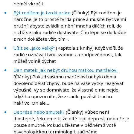
neměl vkročit.
Být rodičem je tvrdá práce
(Články) Být rodičem je
náročné. Je to prostě tvrdá práce a musíte být velmi
pružní, abyste zvládli plnění mnoha dílčích rolí, do
nichž se jako rodiče dostáváte. Čím lépe se do každé
z nich dokážete vžít, tím…
Cítit se „jako velký“
(Kapitola z knihy) Když vidíš, že
rodiče uznávají tvou svobodu a zodpovědnost, tak
můžeš volně dýchat
Den matek: Jak nebýt druhou matkou manželovi
(Články) Pokud vašemu manželovi nebylo doma
dovoleno dělat chyby, bude na vaše výtky reagovat
výbušně. Vy se domníváte, že vlastně o nic nejde,
když ho upozorníte, že zrcadlo pověsil trochu
nakřivo. On ale…
Deprese nebo smutek?
(Články) Vůbec není
lhostejné, řekneme-li, že dítě trpí depresí, nebo že je
pouze smutné. Pokud užíváme v běžném životě
psychologickou terminologii, začínáme