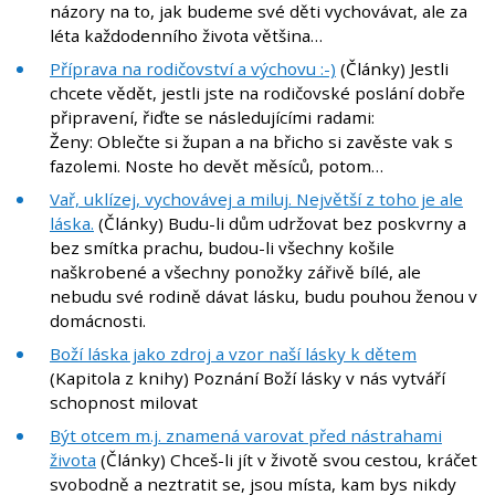
názory na to, jak budeme své děti vychovávat, ale za
léta každodenního života většina…
Příprava na rodičovství a výchovu :-)
(Články) Jestli
chcete vědět, jestli jste na rodičovské poslání dobře
připravení, řiďte se následujícími radami:
Ženy: Oblečte si župan a na břicho si zavěste vak s
fazolemi. Noste ho devět měsíců, potom…
Vař, uklízej, vychovávej a miluj. Největší z toho je ale
láska.
(Články) Budu-li dům udržovat bez poskvrny a
bez smítka prachu, budou-li všechny košile
naškrobené a všechny ponožky zářivě bílé, ale
nebudu své rodině dávat lásku, budu pouhou ženou v
domácnosti.
Boží láska jako zdroj a vzor naší lásky k dětem
(Kapitola z knihy) Poznání Boží lásky v nás vytváří
schopnost milovat
Být otcem m.j. znamená varovat před nástrahami
života
(Články) Chceš-li jít v životě svou cestou, kráčet
svobodně a neztratit se, jsou místa, kam bys nikdy