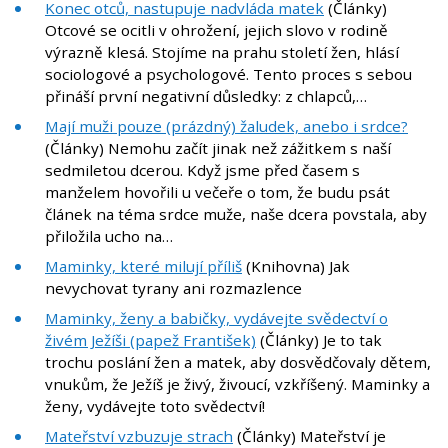
Konec otců, nastupuje nadvláda matek
(Články)
Otcové se ocitli v ohrožení, jejich slovo v rodině
výrazně klesá. Stojíme na prahu století žen, hlásí
sociologové a psychologové. Tento proces s sebou
přináší první negativní důsledky: z chlapců,…
Mají muži pouze (prázdný) žaludek, anebo i srdce?
(Články) Nemohu začít jinak než zážitkem s naší
sedmiletou dcerou. Když jsme před časem s
manželem hovořili u večeře o tom, že budu psát
článek na téma srdce muže, naše dcera povstala, aby
přiložila ucho na…
Maminky, které milují příliš
(Knihovna) Jak
nevychovat tyrany ani rozmazlence
Maminky, ženy a babičky, vydávejte svědectví o
živém Ježíši (papež František)
(Články) Je to tak
trochu poslání žen a matek, aby dosvědčovaly dětem,
vnukům, že Ježíš je živý, živoucí, vzkříšený. Maminky a
ženy, vydávejte toto svědectví!
Mateřství vzbuzuje strach
(Články) Mateřství je