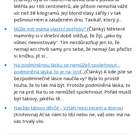
Měřila asi 160 centimetrů, ale přitom nemohla vážit
víc než 38 kilogramů. Její blond vlasy zářily i v tak
pošmourném a zataženém dnu. Taxikář, který ji…
Může mít máma vlastní potřeby?
(Články) Některé
maminky si v dnešní době stěžují, že žijí, „jako by
vůbec neexistovaly“. Tím nezdůrazňují jen to, že
nemají ani chvíli samy pro sebe, že nemají čas přečíst
si knížku, jít si…
Na podmíněnou lásku se nemůžeš spolehnout -
podmíněná láska, to je na ´prd´.
(Články) A kde jste se
bezpodmínečné lásce naučila vy? Byla to prostě
touha, že to tak má být. Protože podmíněná láska, to
je na prd. Na tu se nemůžeš spolehnout. Pořád musíš
být takový, jakého tě…
Navždy tátovo děvče - Vztah mezi otcem a dcerou
(Knihovna) Ať se nám to líbí nebo ne, váš otec má na
vás trvalý vliv.