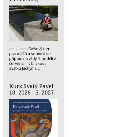
Světový den
(22. 7. 2026)
prarodičů a seniorů se
připomíná vždy 4. neděli v
červenci - v blízkosti
svátku Jáchyma…
Kurz Svatý Pavel
10. 2026 - 5. 2027