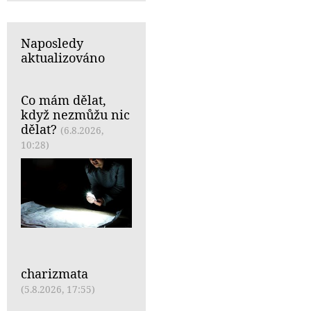
Naposledy
aktualizováno
Co mám dělat,
když nezmůžu nic
dělat?
(6.8.2026,
10:28)
charizmata
(5.8.2026, 17:55)