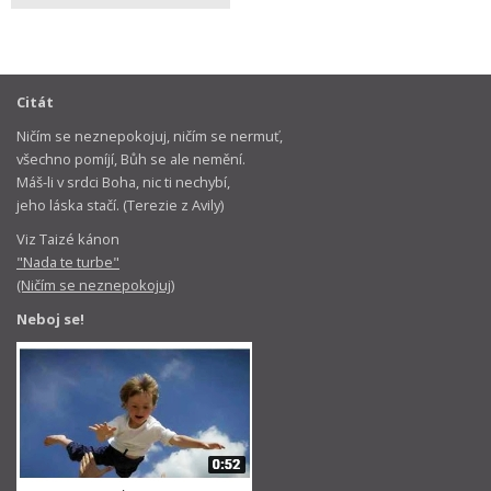
Citát
Ničím se neznepokojuj, ničím se nermuť,
všechno pomíjí, Bůh se ale nemění.
Máš-li v srdci Boha, nic ti nechybí,
jeho láska stačí. (Terezie z Avily)
Viz Taizé kánon
"Nada te turbe"
(Ničím se neznepokojuj)
Neboj se!