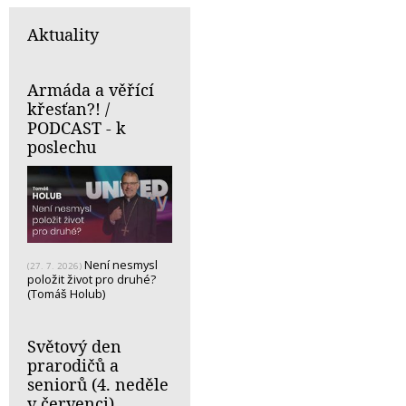
Aktuality
Armáda a věřící
křesťan?! /
PODCAST - k
poslechu
Není nesmysl
(27. 7. 2026)
položit život pro druhé?
(Tomáš Holub)
Světový den
prarodičů a
seniorů (4. neděle
v červenci)