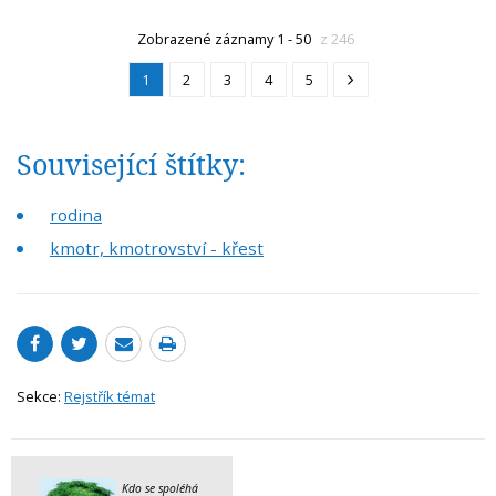
Zobrazené záznamy 1 - 50
z 246
1
2
3
4
5
Související štítky:
rodina
kmotr, kmotrovství - křest
Sekce:
Rejstřík témat
Kdo se spoléhá