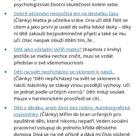
psychologizovat životní skutečnost kolem sebe.
Dobré otcovství nespočívá jen na dostatku času
(Články) Matka je učitelka srdce. Ona učí dítě řídit se
citem a jako první je uvádí do světa lidské lásky – díky
ní dítě zakouší bezpodmínečné přijetí a také se mu
učí. Otec naopak slouží dítěti tím, že…
Dítě jako výkladní skříň matky?
(Kapitola z knihy)
Jestliže se matka nechce zničit, musí se vzdát
představ o své všemohoucnosti
Děti na svět nepřicházejí se sklonem k násilí...
(Články) "Děti nepřicházejí na svět se sklonem k
násilí. Násilníky se stávají vinou pozdější výchovy. Učí
se jednat podle určitých vzorců." Děti milují soulad.
Pouze v harmonickém prostředí se cítí…
Děti z děcáku, aneb život bez rodiny. Autobiografické
vzpomínky.
(Články) Mířím do bran určených pro
opuštěné děti, které nikomu nepatří. Veden sociální
pracovnicí vstupuji do jednoho křídla dětského
domova. Dívá se na mě přísně a dává mi číslo složené