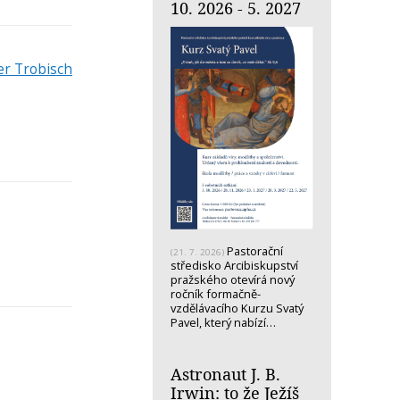
10. 2026 - 5. 2027
er Trobisch
Pastorační
(21. 7. 2026)
středisko Arcibiskupství
pražského otevírá nový
ročník formačně-
vzdělávacího Kurzu Svatý
Pavel, který nabízí…
Astronaut J. B.
Irwin: to že Ježíš