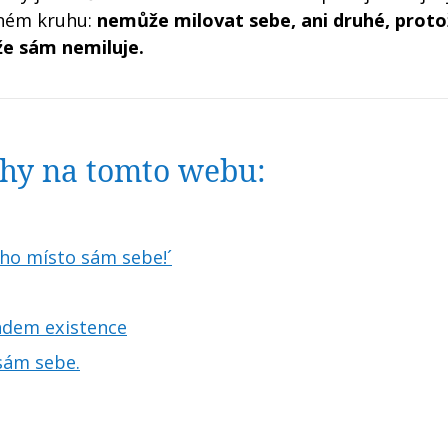
aném kruhu:
nemůže milovat sebe, ani druhé, proto
že sám nemiluje.
nihy na tomto webu:
ního místo sám sebe!´
ladem existence
 sám sebe.