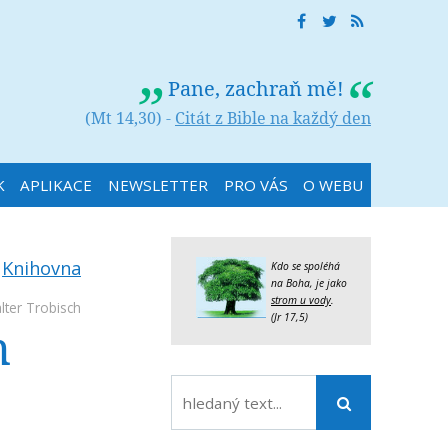
Pane, zachraň mě!
(Mt 14,30) -
Citát z Bible na každý den
K
APLIKACE
NEWSLETTER
PRO VÁS
O WEBU
:
Knihovna
Kdo se spoléhá
na Boha, je jako
strom u vody
.
lter Trobisch
(Jr 17,5)
m