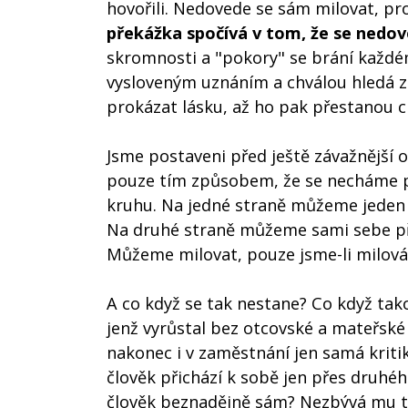
hovořili. Nedovede se sám milovat, pr
překážka spočívá v tom, že se nedo
skromnosti a "pokory" se brání každém
vysloveným uznáním a chválou hledá z
prokázat lásku, až ho pak přestanou ch
Jsme postaveni před ještě závažnější o
pouze tím způsobem, že se necháme p
kruhu. Na jedné straně můžeme jeden 
Na druhé straně můžeme sami sebe při
Můžeme milovat, pouze jsme-li milová
A co když se tak nestane? Co když tak
jenž vyrůstal bez otcovské a mateřské
nakonec i v zaměstnání jen samá kritik
člověk přichází k sobě jen přes druhé
člověk beznadějně sám? Nezbývá mu t