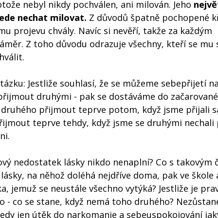
otože nebyl nikdy pochválen, ani milován. Jeho
nejvě
vede nechat milovat.
Z důvodů špatně pochopené k
u projevu chvály. Navíc si nevěří, takže za každým
áměr. Z toho důvodu odrazuje všechny, kteří se mu 
válit.
tázku: Jestliže souhlasí, že se můžeme sebepřijetí n
řijmout druhými - pak se dostáváme do začarovan
druhého přijmout teprve potom, když jsme přijali s
jmout teprve tehdy, když jsme se druhými nechali 
ni.
ový nedostatek lásky nikdo nenaplní? Co s takovým 
 lásky, na něhož doléhá nejdříve doma, pak ve škole 
a, jemuž se neustále všechno vytýká? Jestliže je pra
ho - co se stane, když nemá toho druhého? Nezůstan
edy jen útěk do narkomanie a sebeuspokojování jak