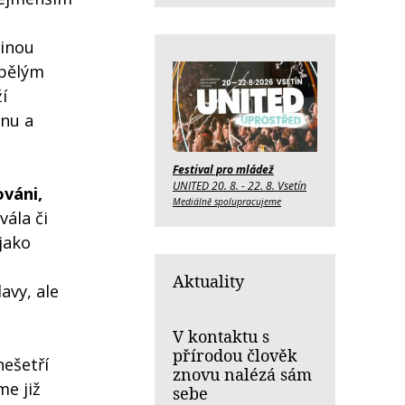
činou
spělým
í
inu a
Festival pro mládež
UNITED 20. 8. - 22. 8. Vsetín
ováni,
Mediálně spolupracujeme
vála či
jako
Aktuality
avy, ale
V kontaktu s
přírodou člověk
nešetří
znovu nalézá sám
me již
sebe