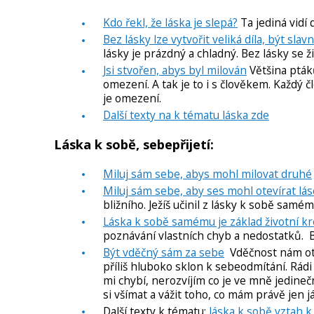
Kdo řekl, že láska je slepá?
Ta jediná vidí 
Bez lásky lze vytvořit veliká díla, být sla
lásky je prázdný a chladný. Bez lásky se ž
Jsi stvořen, abys byl milován
Většina ptáků
omezení. A tak je to i s člověkem. Každý č
je omezení.
Další texty na k tématu láska zde
Láska k sobě, sebepřijetí:
Miluj sám sebe, abys mohl milovat druhé
Miluj sám sebe, aby ses mohl otevírat lá
bližního. Ježíš učinil z lásky k sobě samé
Láska k sobě samému je základ životní kre
poznávání vlastních chyb a nedostatků. Bů
Být vděčný sám za sebe
Vděčnost nám otví
příliš hluboko sklon k sebeodmítání. Rádi 
mi chybí, nerozvíjím co je ve mně jedineč
si všímat a vážit toho, co mám právě jen j
Další texty k tématu:
láska k sobě vztah k