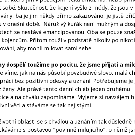
e k sobě. Skutečnost, že kojení vyšlo z módy, že jsou v
ány, ba je jim někdy přímo zakazováno, je jistě pří
ků v dnešní době. Náruživý kuřák není mužným a do
v ústech se nestává emancipovanou. Oba se pouze snaž
 kojencům. Přitom touží v podstatě nikoliv po nikot
lováni, aby mohli milovat sami sebe.
my dospělí toužíme po pocitu, že jsme přijati a mil
e víme, jak na nás působí povzbudivé slovo, malá ch
ráci bez pozitivní odezvy a uznání. Potřebujeme je 
ž ženy. Ale právě tento denní chléb jeden druhému
itice a na chválu zapomínáme. Myjeme si navzájem hl
vní věci a stáváme se tak nejistými.
é životní oblasti se s chválou a uznáním tak důsledně 
etkáváme s postavou "povinně milujícího", o němž js