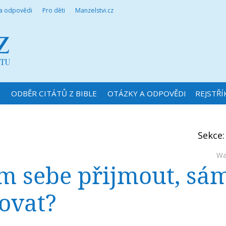
 a odpovědi
Pro děti
Manzelstvi.cz
N
ODBĚR CITÁTŮ Z BIBLE
OTÁZKY A ODPOVĚDI
REJSTŘÍ
Sekce
Wa
m sebe přijmout, sá
ovat?