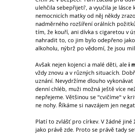
ulehčila sebepřijetí', a vyučila je lásc
nemocnicích matky od něj někdy zrazov
nadměrného rozšíření orálních požit
tím, že kouří, ani dívka s cigaretou 
nahradit to, co jim bylo odepřeno jako
alkoholu, nýbrž po vědomí, že jsou mi
Avšak nejen kojenci a malé děti, ale
i 
vždy znovu a v různých situacích. Dobř
uznání. Nevydržíme dlouho vykonávat p
denní chléb, muži možná ještě více ne
nepřejeme. Většinou se "cvičíme" v kr
ne nohy. Říkáme si navzájem jen negati
Platí to zvlášť pro církev. V žádné jin
jako právě zde. Proto se právě tady s