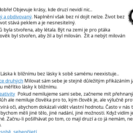
dobře! Objevuje krásy, kde druzí nevidí nic...
vný a obdivovaný
. Naplnění však bez ní dojít nelze. Život bez
ivot stává peklem a je nesnesitelný.
 byla stvořena, aby létala. Být na zemi je pro ptáka
lověk byl stvořen, aby žil a byl milován. Žít a nebýt milován
Láska k bližnímu bez lásky k sobě samému neexistuje...
sce druhých
Milovat sám sebe je stejně důležitým přikázáním j
mu měřítko lásky k bližnímu.
ativity
Pokud nemilujeme sami sebe, začneme mít přehnaný 
h ale nemiluje člověka pro to, kým člověk je, ale výlučně prot
rá oči, abychom dokázali vidět vlastní hodnotu. Často v nás to
bychom měli jiné tělo, jiné nadání, jiné možnosti. Když vidím j
né. Začnu-li pošilhávat po tom, co mají druzí a co já nemám, n
á.
 sobě, sebepřijetí