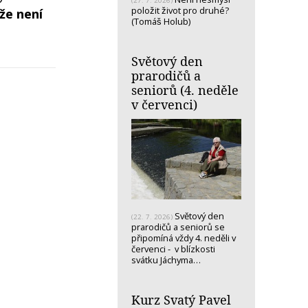
(27. 7. 2026)
položit život pro druhé?
že není
(Tomáš Holub)
Světový den
prarodičů a
seniorů (4. neděle
v červenci)
Světový den
(22. 7. 2026)
prarodičů a seniorů se
připomíná vždy 4. neděli v
červenci - v blízkosti
svátku Jáchyma…
Kurz Svatý Pavel