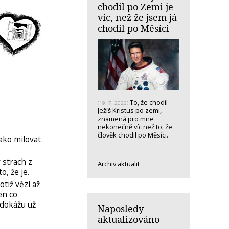
chodil po Zemi je
víc, než že jsem já
chodil po Měsíci
To, že chodil
(19. 7. 2026)
Ježíš Kristus po zemi,
znamená pro mne
nekonečně víc než to, že
člověk chodil po Měsíci.
ako milovat
strach z
Archiv aktualit
o, že je.
tiž vězí až
en co
edokážu už
Naposledy
aktualizováno