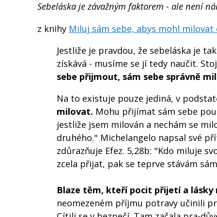
Sebeláska je závažným faktorem - ale není nám
z knihy
Miluj sám sebe, abys mohl milovat d
Jestliže je pravdou, že sebeláska je t
získává - musíme se jí tedy naučit. 
sebe přijmout, sám sebe správně mi
Na to existuje pouze jediná, v podst
milovat.
Mohu přijímat sám sebe pouz
jestliže jsem milován a nechám se mil
druhého." Michelangelo napsal své přít
zdůrazňuje Efez. 5,28b: "Kdo miluje sv
zcela přijat, pak se teprve stávám sá
Blaze těm, kteří pocit přijetí a lásky
neomezeném příjmu potravy učinili prvn
Cítili se v bezpečí. Tam začala pra-d