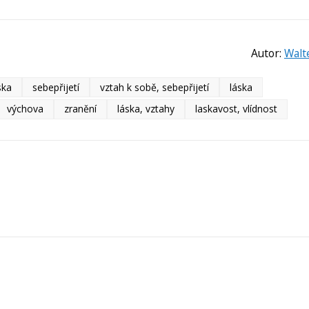
Autor:
Walt
ska
sebepřijetí
vztah k sobě, sebepřijetí
láska
výchova
zranění
láska, vztahy
laskavost, vlídnost