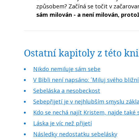
způsobem? Začíná se točit v začarov
sám milován - a není milován, proto
Ostatní kapitoly z této k
Nikdo nemiluje sám sebe
V Bibli není napsáno: ´Miluj svého bliž
Sebeláska a nesobeckost
Sebepřijetí je v nejhlubším smyslu zák
Kdo se nechá najít Kristem, najde také
Láska je víc než přijetí
Následky nedostatku sebelásky