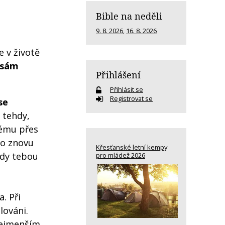
Bible na neděli
9. 8. 2026
,
16. 8. 2026
e v životě
 sám
Přihlášení
Přihlásit se
Registrovat se
se
 tehdy,
mému přes
to znovu
Křesťanské letní kempy
edy tebou
pro mládež 2026
a. Při
lováni.
inejmenším