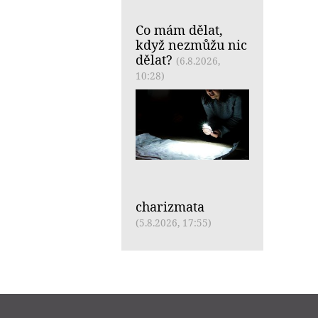
Co mám dělat,
když nezmůžu nic
dělat?
(6.8.2026,
10:28)
charizmata
(5.8.2026, 17:55)