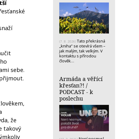
tší
řesťanské
snaží
Tato překrásná
(7. 8. 2026)
„kniha“ se otevírá všem –
jak malým, tak velkým. V
aučit
kontaktu s přírodou
ého
člověk…
ami sebe.
přijmout.
Armáda a věřící
křesťan?! /
PODCAST - k
poslechu
člověkem,
a
vda, že
e takový
ýmkoliv
Není nesmysl