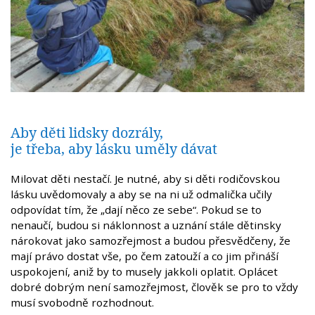
Aby děti lidsky dozrály,
je třeba, aby lásku uměly dávat
Milovat děti nestačí. Je nutné, aby si děti rodičovskou
lásku uvědomovaly a aby se na ni už odmalička učily
odpovídat tím, že „dají něco ze sebe“. Pokud se to
nenaučí, budou si náklonnost a uznání stále dětinsky
nárokovat jako samozřejmost a budou přesvědčeny, že
mají právo dostat vše, po čem zatouží a co jim přináší
uspokojení, aniž by to musely jakkoli oplatit. Oplácet
dobré dobrým není samozřejmost, člověk se pro to vždy
musí svobodně rozhodnout.