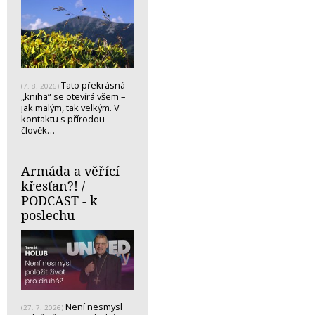
Tato překrásná
(7. 8. 2026)
„kniha“ se otevírá všem –
jak malým, tak velkým. V
kontaktu s přírodou
člověk…
Armáda a věřící
křesťan?! /
PODCAST - k
poslechu
Není nesmysl
(27. 7. 2026)