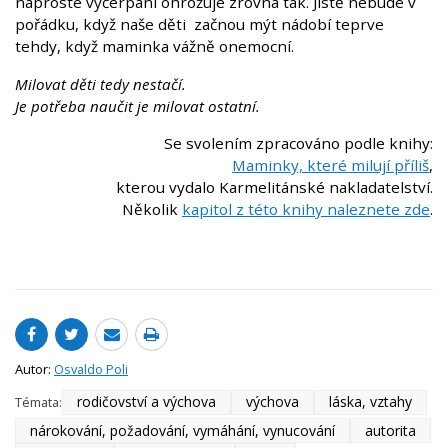
naprosté vyčerpání ohrožuje zrovna tak. Jistě nebude v
pořádku, když naše děti začnou mýt nádobí teprve
tehdy, když maminka vážně onemocní.
Milovat děti tedy nestačí.
Je potřeba naučit je milovat ostatní.
Se svolením zpracováno podle knihy:
Maminky, které milují příliš
,
kterou vydalo Karmelitánské nakladatelství.
Několik
kapitol z této knihy naleznete zde
.
Autor:
Osvaldo Poli
rodičovství a výchova
výchova
láska, vztahy
Témata:
nárokování, požadování, vymáhání, vynucování
autorita