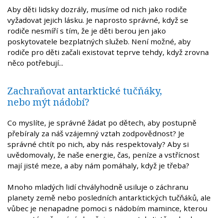
Aby děti lidsky dozrály, musíme od nich jako rodiče
vyžadovat jejich lásku. Je naprosto správné, když se
rodiče nesmíří s tím, že je děti berou jen jako
poskytovatele bezplatných služeb. Není možné, aby
rodiče pro děti začali existovat teprve tehdy, když zrovna
něco potřebují...
Zachraňovat antarktické tučňáky,
nebo mýt nádobí?
Co myslíte, je správné žádat po dětech, aby postupně
přebíraly za náš vzájemný vztah zodpovědnost? Je
správné chtít po nich, aby nás respektovaly? Aby si
uvědomovaly, že naše energie, čas, peníze a vstřícnost
mají jisté meze, a aby nám pomáhaly, když je třeba?
Mnoho mladých lidí chvályhodně usiluje o záchranu
planety země nebo posledních antarktických tučňáků, ale
vůbec je nenapadne pomoci s nádobím mamince, kterou