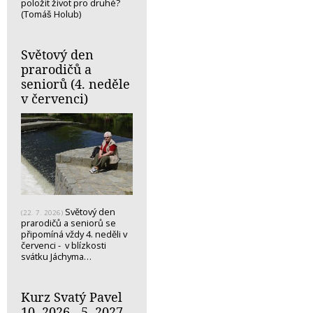
položit život pro druhé?
(Tomáš Holub)
Světový den
prarodičů a
seniorů (4. neděle
v červenci)
Světový den
(22. 7. 2026)
prarodičů a seniorů se
připomíná vždy 4. neděli v
červenci - v blízkosti
svátku Jáchyma…
Kurz Svatý Pavel
10. 2026 - 5. 2027