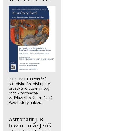
Pastorační
(21. 7. 2026)
středisko Arcibiskupství
pražského otevírá nový
ročník formačně-
vzdělávacího Kurzu Svatý
Pavel, který nabízí…
Astronaut J. B.
Irwin: to že Ježíš