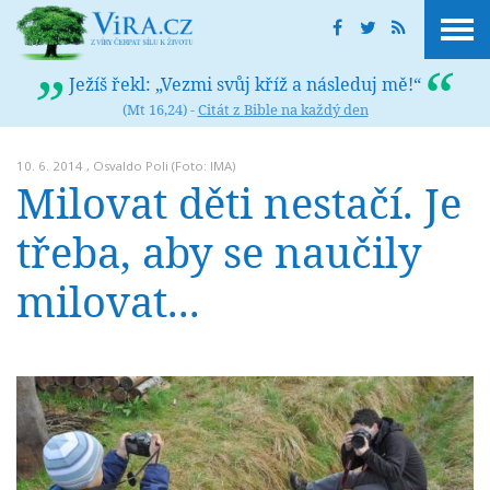
Ježíš řekl: „Vezmi svůj kříž a následuj mě!“
(Mt 16,24) -
Citát z Bible na každý den
10. 6. 2014 ,
Osvaldo Poli
(Foto: IMA)
Milovat děti nestačí. Je
třeba, aby se naučily
milovat...