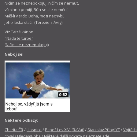
Ničím se neznepokojuj, ničím se nermuť,
všechno pomíjí, Bůh se ale nemění.
Máš-li v srdci Boha, nic ti nechybí,
jeho láska stačí. (Terezie z Avily)
Viz Taizé kánon
"Nada te turbe"
(Ničím se neznepokojuj)
Neboj se!
Některé odkazy:
Charita ČR
/
Hospice
/
Papež Lev XIV. (RaVat)
/
Stanislav Přibyl YT
/
Vojtěch
chval
/
HledámBoha
/
Některé další odkazy naleznete zde