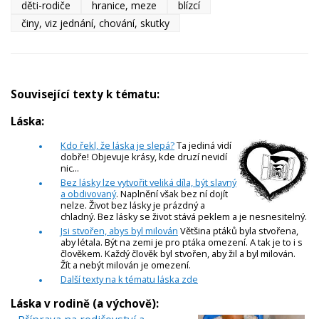
děti-rodiče
hranice, meze
blízcí
činy, viz jednání, chování, skutky
Související texty k tématu:
Láska:
Kdo řekl, že láska je slepá?
Ta jediná vidí
dobře! Objevuje krásy, kde druzí nevidí
nic...
Bez lásky lze vytvořit veliká díla, být slavný
a obdivovaný
. Naplnění však bez ní dojít
nelze. Život bez lásky je prázdný a
chladný. Bez lásky se život stává peklem a je nesnesitelný.
Jsi stvořen, abys byl milován
Většina ptáků byla stvořena,
aby létala. Být na zemi je pro ptáka omezení. A tak je to i s
člověkem. Každý člověk byl stvořen, aby žil a byl milován.
Žít a nebýt milován je omezení.
Další texty na k tématu láska zde
Láska v rodině (a výchově):
-
Příprava na rodičovství a