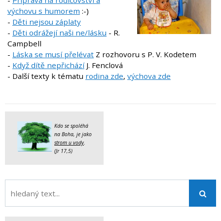
výchovu s humorem
:-)
-
Děti nejsou záplaty
-
Děti odrážejí naši ne/lásku
- R.
Campbell
-
Láska se musí přelévat
Z rozhovoru s P. V. Kodetem
-
Když dítě nepřichází
J. Fenclová
- Další texty k tématu
rodina zde
,
výchova zde
Kdo se spoléhá
na Boha, je jako
strom u vody
.
(Jr 17,5)