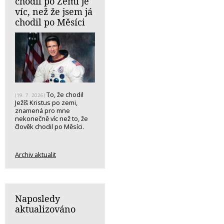
chodil po Zemi je
víc, než že jsem já
chodil po Měsíci
To, že chodil
(19. 7. 2026)
Ježíš Kristus po zemi,
znamená pro mne
nekonečně víc než to, že
člověk chodil po Měsíci.
Archiv aktualit
Naposledy
aktualizováno