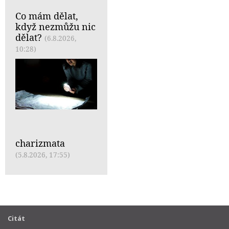
Co mám dělat,
když nezmůžu nic
dělat?
(6.8.2026,
10:28)
charizmata
(5.8.2026, 17:55)
Citát