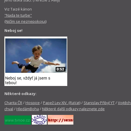
Viz Taizé kánon
"Nada te turbe"
(Ničím se neznepokojuj)
Neboj se!
Některé odkazy:
Charita ČR
/
Hospice
/
Papež Lev XIV. (RaVat)
/
Stanislav Přibyl YT
/
Vojtěch
chval
/
HledámBoha
/
Některé další odkazy naleznete zde