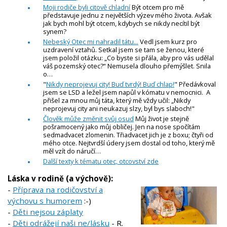
Moji rodiče byli citově chladní
Být otcem pro mě
představuje jednu z největších výzev mého života. Avšak
jak bych mohl být otcem, kdybych se nikdy necítil být
synem?
Nebeský Otec mi nahradil tátu...
Vedl jsem kurz pro
uzdravení vztahů. Setkal jsem se tam se ženou, které
jsem položil otázku: „Co byste si přála, aby pro vás udělal
váš pozemský otec?“ Nemusela dlouho přemýšlet. Snila
o…
"
Nikdy neprojevuj city! Buď tvrdý! Buď chlap!
" Předávkoval
jsem se LSD a ležel jsem napůl v kómatu v nemocnici. A
přišel za mnou můj táta, který mě vždy učil: „Nikdy
neprojevuj city ani neukazuj slzy, byl bys slaboch!"
Člověk může změnit svůj osud
Můj život je stejně
pošramocený jako můj obličej. Jen na nose spočítám
sedmadvacet zlomenin. Třiadvacet jich je z boxu; čtyři od
mého otce. Nejtvrdší údery jsem dostal od toho, který mě
měl vzít do náručí…
Další texty k tématu otec, otcovství zde
Láska v rodině (a výchově):
-
Příprava na rodičovství a
výchovu s humorem
:-)
-
Děti nejsou záplaty
-
Děti odrážejí naši ne/lásku
- R.