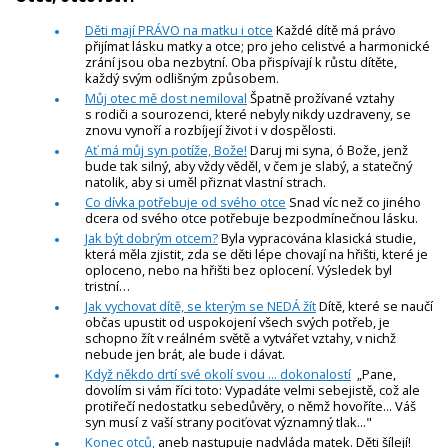
Děti mají PRÁVO na matku i otce
Každé dítě má právo
přijímat lásku matky a otce; pro jeho celistvé a harmonické
zrání jsou oba nezbytní. Oba přispívají k růstu dítěte,
každý svým odlišným způsobem.
Můj otec mě dost nemiloval
Špatně prožívané vztahy
s rodiči a sourozenci, které nebyly nikdy uzdraveny, se
znovu vynoří a rozbíjejí život i v dospělosti.
Ať má můj syn potíže, Bože!
Daruj mi syna, ó Bože, jenž
bude tak silný, aby vždy věděl, v čem je slabý, a statečný
natolik, aby si uměl přiznat vlastní strach.
Co dívka potřebuje od svého otce
Snad víc než co jiného
dcera od svého otce potřebuje bezpodmínečnou lásku.
Jak být dobrým otcem?
Byla vypracována klasická studie,
která měla zjistit, zda se děti lépe chovají na hřišti, které je
oploceno, nebo na hřišti bez oplocení. Výsledek byl
tristní…
Jak vychovat dítě, se kterým se NEDÁ žít
Dítě, které se naučí
občas upustit od uspokojení všech svých potřeb, je
schopno žít v reálném světě a vytvářet vztahy, v nichž
nebude jen brát, ale bude i dávat.
Když někdo drtí své okolí svou ... dokonalostí
„Pane,
dovolím si vám říci toto: Vypadáte velmi sebejistě, což ale
protiřečí nedostatku sebedůvěry, o němž hovoříte... Váš
syn musí z vaší strany pociťovat významný tlak..."
Konec otců,
aneb nastupuje nadvláda matek. Děti šílejí!