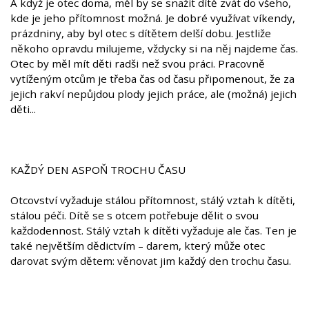
A když je otec doma, měl by se snažit dítě zvát do všeho,
kde je jeho přítomnost možná. Je dobré využívat víkendy,
prázdniny, aby byl otec s dítětem delší dobu. Jestliže
někoho opravdu milujeme, vždycky si na něj najdeme čas.
Otec by měl mít děti radši než svou práci. Pracovně
vytíženým otcům je třeba čas od času připomenout, že za
jejich rakví nepůjdou plody jejich práce, ale (možná) jejich
děti...
KAŽDÝ DEN ASPOŇ TROCHU ČASU
Otcovství vyžaduje stálou přítomnost, stálý vztah k dítěti,
stálou péči. Dítě se s otcem potřebuje dělit o svou
každodennost. Stálý vztah k dítěti vyžaduje ale čas. Ten je
také největším dědictvím – darem, který může otec
darovat svým dětem: věnovat jim každý den trochu času.