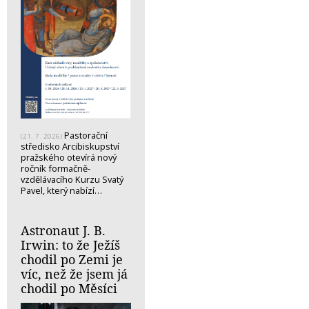
Pastorační
(21. 7. 2026)
středisko Arcibiskupství
pražského otevírá nový
ročník formačně-
vzdělávacího Kurzu Svatý
Pavel, který nabízí…
Astronaut J. B.
Irwin: to že Ježíš
chodil po Zemi je
víc, než že jsem já
chodil po Měsíci