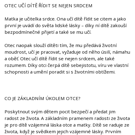
OTEC UČÍ DÍTĚ ŘÍDIT SE NEJEN SRDCEM
Matka je učitelka srdce. Ona učí dítě řídit se citem a jako
první je uvádí do světa lidské lásky – díky ní dítě zakouší
bezpodmínečné přijetí a také se mu učí.
Otec naopak slouží dítěti tím, že mu předává životní
moudrost, učí je pracovat, vyžaduje od něho úsilí, námahu
a oběť. Otec učí dítě řídit se nejen srdcem, ale také
rozumem. Díky otci čerpá dítě sebejistotu, víru ve vlastní
schopnosti a umění poradit si s životními obtížemi.
CO JE ZÁKLADNÍM ÚKOLEM OTCE?
Poskytnout svým dětem pocit bezpečí a předat jim
radost ze života. A základním pramenem radosti ze života
je pro dítě vzájemná láska otce a matky. Dítě se raduje ze
života, když je svědkem jejich vzájemné lásky. Prvním