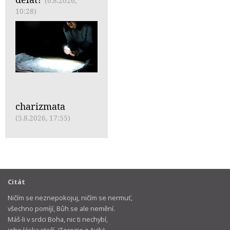
(6.8.2026,
10:28)
charizmata
(5.8.2026, 17:55)
Citát
Ničím se neznepokojuj, ničím se nermuť,
všechno pomíjí, Bůh se ale nemění.
Máš-li v srdci Boha, nic ti nechybí,
jeho láska stačí. (Terezie z Avily)