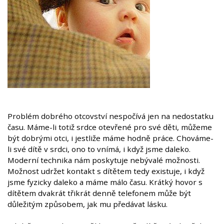
Problém dobrého otcovství nespočívá jen na nedostatku
času. Máme-li totiž srdce otevřené pro své děti, můžeme
být dobrými otci, i jestliže máme hodně práce. Chováme-
li své dítě v srdci, ono to vnímá, i když jsme daleko.
Moderní technika nám poskytuje nebývalé možnosti.
Možnost udržet kontakt s dítětem tedy existuje, i když
jsme fyzicky daleko a máme málo času. Krátký hovor s
dítětem dvakrát třikrát denně telefonem může být
důležitým způsobem, jak mu předávat lásku.