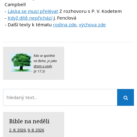
Campbell
-
Láska se musí přelévat
Z rozhovoru s P. V. Kodetem
-
Když dítě nepřichází
J. Fenclová
- Další texty k tématu
rodina zde
,
výchova zde
Kdo se spoléhá
na Boha, je jako
strom u vody
.
(Jr 17,5)
Bible na neděli
2. 8. 2026
,
9. 8. 2026