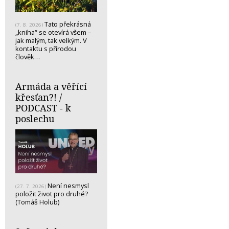
Tato překrásná
(7. 8. 2026)
„kniha“ se otevírá všem –
jak malým, tak velkým. V
kontaktu s přírodou
člověk…
Armáda a věřící
křesťan?! /
PODCAST - k
poslechu
Není nesmysl
(27. 7. 2026)
položit život pro druhé?
(Tomáš Holub)