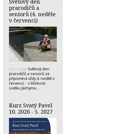
Světový den
prarodičů a
seniorů (4. neděle
v červenci)
Světový den
(22. 7. 2026)
prarodičů a seniorů se
připomíná vždy 4. neděli v
červenci - v blízkosti
svátku Jáchyma…
Kurz Svatý Pavel
10. 2026 - 5. 2027