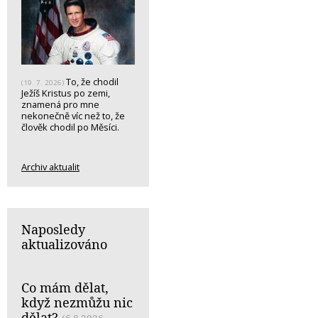
To, že chodil
(19. 7. 2026)
Ježíš Kristus po zemi,
znamená pro mne
nekonečně víc než to, že
člověk chodil po Měsíci.
Archiv aktualit
Naposledy
aktualizováno
Co mám dělat,
když nezmůžu nic
dělat?