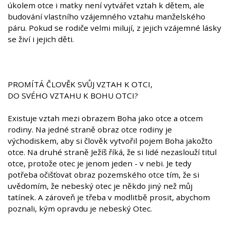
úkolem otce i matky není vytvářet vztah k dětem, ale
budování vlastního vzájemného vztahu manželského
páru. Pokud se rodiče velmi milují, z jejich vzájemné lásky
se živí i jejich děti.
PROMÍTÁ ČLOVĚK SVŮJ VZTAH K OTCI,
DO SVÉHO VZTAHU K BOHU OTCI?
Existuje vztah mezi obrazem Boha jako otce a otcem
rodiny. Na jedné straně obraz otce rodiny je
východiskem, aby si člověk vytvořil pojem Boha jakožto
otce. Na druhé straně Ježíš říká, že si lidé nezaslouží titul
otce, protože otec je jenom jeden - v nebi. Je tedy
potřeba očišťovat obraz pozemského otce tím, že si
uvědomím, že nebeský otec je někdo jiný než můj
tatínek. A zároveň je třeba v modlitbě prosit, abychom
poznali, kým opravdu je nebeský Otec.