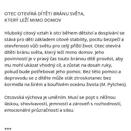
OTEC OTEVÍRÁ DÍTĚTI BRÁNU SVĚTA,
KTERÝ LEŽÍ MIMO DOMOV
Hluboký citový vztah k otci během dětství a dospívání se
stává pro děti základem citové stability, pocitu bezpečí a
otevřenosti vůči světu pro celý příští život. Otec otevírá
dítěti bránu světa, který leží mimo domov. Jeho
povinností je v pravý čas touto bránou dítě provést, aby
mu mohl ukázat vhodný cíl, a zůstat na dosah ruky,
pokud bude potřebovat jeho pomoc. Bez této pomoci a
doprovodu se z dítěte může stát ztroskotanec bez
kormidla na širém a bouřlivém oceánu života (M. Pytches).
Otcovská výchova je uměním. Musí se pojit s něžnou
láskou, shovívavostí, jemností a zároveň s rozhodností,
emocionální průzračností a silou.
***