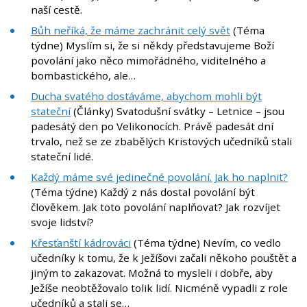
naší cestě.
Bůh neříká, že máme zachránit celý svět
(Téma
týdne) Myslím si, že si někdy představujeme Boží
povolání jako něco mimořádného, viditelného a
bombastického, ale…
Ducha svatého dostáváme, abychom mohli být
stateční
(Články) Svatodušní svátky – Letnice – jsou
padesátý den po Velikonocích. Právě padesát dní
trvalo, než se ze zbabělých Kristových učedníků stali
stateční lidé.
Každý máme své jedinečné povolání. Jak ho naplnit?
(Téma týdne) Každý z nás dostal povolání být
člověkem. Jak toto povolání naplňovat? Jak rozvíjet
svoje lidství?
Křesťanští kádrováci
(Téma týdne) Nevím, co vedlo
učedníky k tomu, že k Ježíšovi začali někoho pouštět a
jiným to zakazovat. Možná to mysleli i dobře, aby
Ježíše neobtěžovalo tolik lidí. Nicméně vypadli z role
učedníků a stali se…