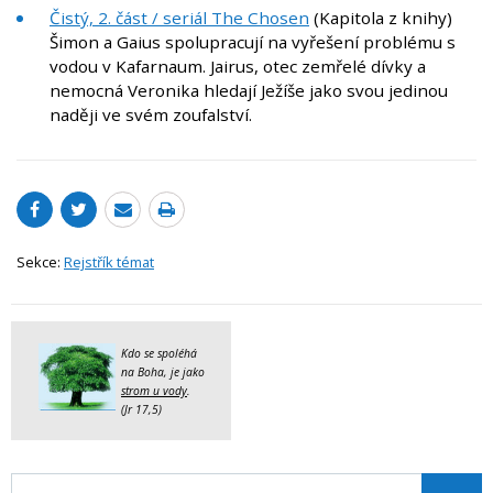
Čistý, 2. část / seriál The Chosen
(Kapitola z knihy)
Šimon a Gaius spolupracují na vyřešení problému s
vodou v Kafarnaum. Jairus, otec zemřelé dívky a
nemocná Veronika hledají Ježíše jako svou jedinou
naději ve svém zoufalství.
Sekce:
Rejstřík témat
Kdo se spoléhá
na Boha, je jako
strom u vody
.
(Jr 17,5)