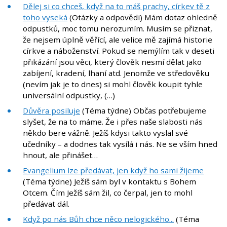
Dělej si co chceš, když na to máš prachy, církev tě z
toho vyseká
(Otázky a odpovědi) Mám dotaz ohledně
odpustků, moc tomu nerozumím. Musím se přiznat,
že nejsem úplně věřící, ale velice mě zajímá historie
církve a náboženství. Pokud se nemýlím tak v deseti
přikázání jsou věci, který člověk nesmí dělat jako
zabíjení, kradení, lhaní atd. Jenomže ve středověku
(nevím jak je to dnes) si mohl člověk koupit tyhle
universální odpustky, (…)
Důvěra posiluje
(Téma týdne) Občas potřebujeme
slyšet, že na to máme. Že i přes naše slabosti nás
někdo bere vážně. Ježíš kdysi takto vyslal své
učedníky – a dodnes tak vysílá i nás. Ne se vším hned
hnout, ale přinášet…
Evangelium lze předávat, jen když ho sami žijeme
(Téma týdne) Ježíš sám byl v kontaktu s Bohem
Otcem. Čím Ježíš sám žil, co čerpal, jen to mohl
předávat dál.
Když po nás Bůh chce něco nelogického...
(Téma