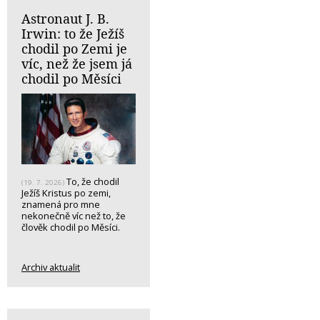
Astronaut J. B.
Irwin: to že Ježíš
chodil po Zemi je
víc, než že jsem já
chodil po Měsíci
To, že chodil
(19. 7. 2026)
Ježíš Kristus po zemi,
znamená pro mne
nekonečně víc než to, že
člověk chodil po Měsíci.
Archiv aktualit