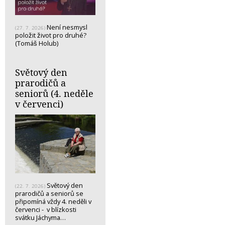
Není nesmysl
(27. 7. 2026)
položit život pro druhé?
(Tomáš Holub)
Světový den
prarodičů a
seniorů (4. neděle
v červenci)
Světový den
(22. 7. 2026)
prarodičů a seniorů se
připomíná vždy 4. neděli v
červenci - v blízkosti
svátku Jáchyma…