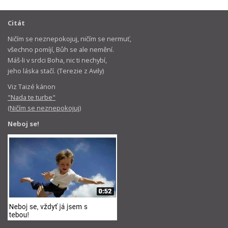
Citát
Ničím se neznepokojuj, ničím se nermuť,
všechno pomíjí, Bůh se ale nemění.
Máš-li v srdci Boha, nic ti nechybí,
jeho láska stačí. (Terezie z Avily)
Viz Taizé kánon
"Nada te turbe"
(Ničím se neznepokojuj)
Neboj se!