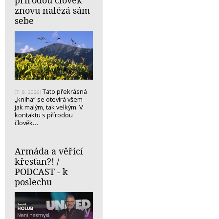
znovu nalézá sám
sebe
Tato překrásná
(7. 8. 2026)
„kniha“ se otevírá všem –
jak malým, tak velkým. V
kontaktu s přírodou
člověk…
Armáda a věřící
křesťan?! /
PODCAST - k
poslechu