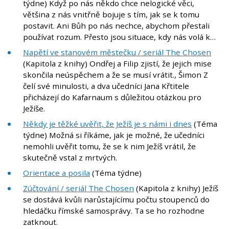
týdne) Když po nás někdo chce nelogické věci,
většina z nás vnitřně bojuje s tím, jak se k tomu
postavit. Ani Bůh po nás nechce, abychom přestali
používat rozum. Přesto jsou situace, kdy nás volá k…
Napětí ve stanovém městečku / seriál The Chosen
(Kapitola z knihy) Ondřej a Filip zjistí, že jejich mise
skončila neúspěchem a že se musí vrátit., Šimon Z
čelí své minulosti, a dva učedníci Jana Křtitele
přicházejí do Kafarnaum s důležitou otázkou pro
Ježíše.
Někdy je těžké uvěřit, že Ježíš je s námi i dnes
(Téma
týdne) Možná si říkáme, jak je možné, že učedníci
nemohli uvěřit tomu, že se k nim Ježíš vrátil, že
skutečně vstal z mrtvých.
Orientace a posila
(Téma týdne)
Zúčtování / seriál The Chosen
(Kapitola z knihy) Ježíš
se dostává kvůli narůstajícímu počtu stoupenců do
hledáčku římské samosprávy. Ta se ho rozhodne
zatknout.