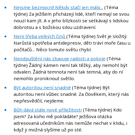
Nejsme bezmocní! Někdy stačí jen málo...
(Téma
týdne) Za Ježíšem přicházejí lidé, kteří nemají se svou
nouzí kam jít. A v jeho blízkosti se setkávají s lidskou
dobrotou a s božskou silou uzdravení.
Není třeba velkých činů
(Téma týdne) Svět je složitý.
Narůstá spotřeba antidepresiv, děti tráví moře času u
počítačů… Něco tomuto světu chybí.
Neodpuštění nás zbavuje radosti a pokoje
(Téma
týdne) Žádný kámen není tak těžký, aby nemohl být
odvalen. Žádná temnota není tak temná, aby do ní
nemohlo proniknout světlo.
Být autoritou není snadné
(Téma týdne) Být
autoritou není vůbec snadné. Za člověkem, který nás
nepřesvědčil, nejdeme.
Bůh dává stále nové příležitosti
(Téma týdne) Kdo
jsem? Za koho mě pokládáte? Ježíšova otázka
adresovaná učedníkům nás nemůže nechat v klidu, i
když ji možná slyšíme už po sté.