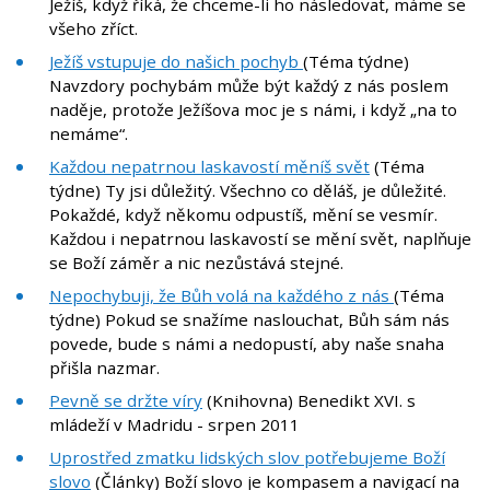
Ježíš, když říká, že chceme-li ho následovat, máme se
všeho zříct.
Ježíš vstupuje do našich pochyb
(Téma týdne)
Navzdory pochybám může být každý z nás poslem
naděje, protože Ježíšova moc je s námi, i když „na to
nemáme“.
Každou nepatrnou laskavostí měníš svět
(Téma
týdne) Ty jsi důležitý. Všechno co děláš, je důležité.
Pokaždé, když někomu odpustíš, mění se vesmír.
Každou i nepatrnou laskavostí se mění svět, naplňuje
se Boží záměr a nic nezůstává stejné.
Nepochybuji, že Bůh volá na každého z nás
(Téma
týdne) Pokud se snažíme naslouchat, Bůh sám nás
povede, bude s námi a nedopustí, aby naše snaha
přišla nazmar.
Pevně se držte víry
(Knihovna) Benedikt XVI. s
mládeží v Madridu - srpen 2011
Uprostřed zmatku lidských slov potřebujeme Boží
slovo
(Články) Boží slovo je kompasem a navigací na