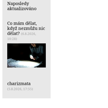
Naposledy
aktualizováno
Co mám dělat,
když nezmůžu nic
dělat?
(6.8.2026,
10:28)
charizmata
(5.8.2026, 17:55)