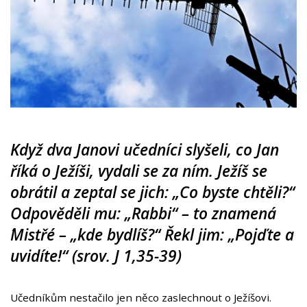
Když dva Janovi učedníci slyšeli, co Jan
říká o Ježíši, vydali se za ním. Ježíš se
obrátil a zeptal se jich: „Co byste chtěli?“
Odpověděli mu: „Rabbi“ – to znamená
´Mistře´ – „kde bydlíš?“ Řekl jim: „Pojďte a
uvidíte!“ (srov. J 1,35-39)
Učedníkům nestačilo jen něco zaslechnout o Ježíšovi.