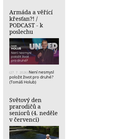
Armáda a věřící
křesťan?! /
PODCAST - k
poslechu
Není nesmysl
(27. 7. 2026)
položit život pro druhé?
(Tomáš Holub)
Světový den
prarodičů a
seniorů (4. neděle
v červenci)