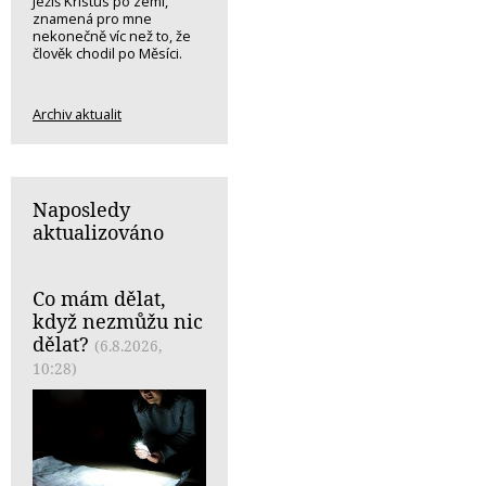
Ježíš Kristus po zemi,
znamená pro mne
nekonečně víc než to, že
člověk chodil po Měsíci.
Archiv aktualit
Naposledy
aktualizováno
Co mám dělat,
když nezmůžu nic
dělat?
(6.8.2026,
10:28)