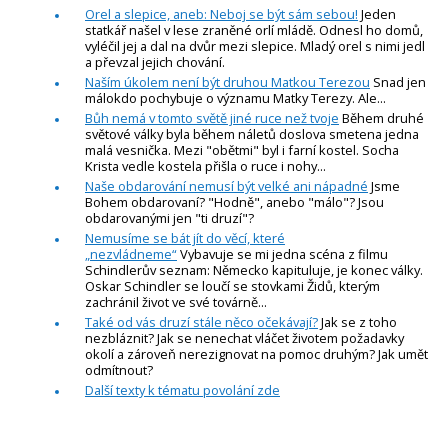
Orel a slepice, aneb: Neboj se být sám sebou!
Jeden
statkář našel v lese zraněné orlí mládě. Odnesl ho domů,
vyléčil jej a dal na dvůr mezi slepice. Mladý orel s nimi jedl
a převzal jejich chování.
Naším úkolem není být druhou Matkou Terezou
Snad jen
málokdo pochybuje o významu Matky Terezy. Ale...
Bůh nemá v tomto světě jiné ruce než tvoje
Během druhé
světové války byla během náletů doslova smetena jedna
malá vesnička. Mezi "obětmi" byl i farní kostel. Socha
Krista vedle kostela přišla o ruce i nohy...
Naše obdarování nemusí být velké ani nápadné
Jsme
Bohem obdarovaní? "Hodně", anebo "málo"? Jsou
obdarovanými jen "ti druzí"?
Nemusíme se bát jít do věcí, které
„nezvládneme“
Vybavuje se mi jedna scéna z filmu
Schindlerův seznam: Německo kapituluje, je konec války.
Oskar Schindler se loučí se stovkami Židů, kterým
zachránil život ve své továrně...
Také od vás druzí stále něco očekávají?
Jak se z toho
nezbláznit? Jak se nenechat vláčet životem požadavky
okolí a zároveň nerezignovat na pomoc druhým? Jak umět
odmítnout?
Další texty k tématu povolání zde