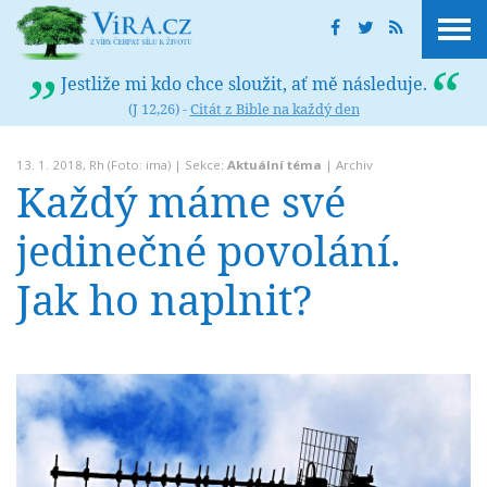
Jestliže mi kdo chce sloužit, ať mě následuje.
(J 12,26) -
Citát z Bible na každý den
13. 1. 2018,
Rh
(Foto: ima) | Sekce:
Aktuální téma
|
Archiv
Každý máme své
jedinečné povolání.
Jak ho naplnit?