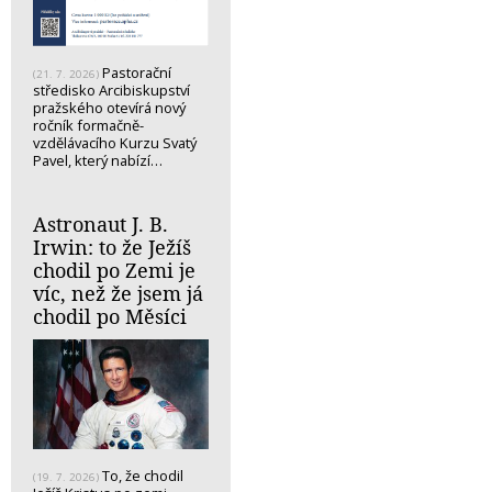
Pastorační
(21. 7. 2026)
středisko Arcibiskupství
pražského otevírá nový
ročník formačně-
vzdělávacího Kurzu Svatý
Pavel, který nabízí…
Astronaut J. B.
Irwin: to že Ježíš
chodil po Zemi je
víc, než že jsem já
chodil po Měsíci
To, že chodil
(19. 7. 2026)