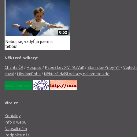
Některé odkazy:
Charita ČR
/
Hospice
/
Papež Lev XIV. (RaVat)
/
Stanislav Přibyl YT
/
Vojtěch
chval
/
HledámBoha
/
Některé další odkazy naleznete zde
Vira.cz
Kontakty
Info o webu
Napsali nám
Podpořte nás