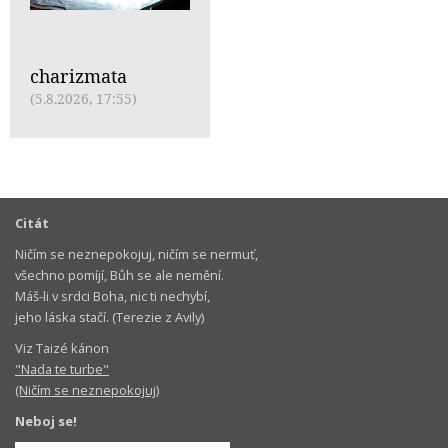
charizmata
(5.8.2026, 17:55)
Citát
Ničím se neznepokojuj, ničím se nermuť,
všechno pomíjí, Bůh se ale nemění.
Máš-li v srdci Boha, nic ti nechybí,
jeho láska stačí. (Terezie z Avily)
Viz Taizé kánon
"Nada te turbe"
(Ničím se neznepokojuj)
Neboj se!