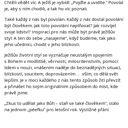
Chtěli vědět víc. A Ježíš je vybídl: „Pojďte a uvidíte.“ Povolal
je, aby s ním chodili, a tak ho víc poznali.
Také každý z nás byl povolán. Každý z nás dostal povolání
být člověkem. Jak toto povolání naplňovat? Jak rozvíjet
svoje lidství? Inspirací pro nás může být právě Ježíšův
styl. A ten do sebe „nasajeme“, když budeme, tak jako
jeho učedníci, chodit v jeho blízkosti.
Ježíšův životní styl se vyznačuje neustálým spojením
s Bohem v modlitbě, věrností, milosrdenstvím, pomocí
lidem v nouzi, vnášením naděje do beznadějných situací,
blízkostí, soucitem, doprovázením … vším, co dělá svět
lepším. Je v moci každého z nás tento způsob žití převzít
a přinášet ho svým originálním způsobem do míst, kde
právě jsme.
„Zkus to udělat jako Bůh – staň se také člověkem“, stálo
na jednom „péefku“ pro letošní rok. Výstižné přání.