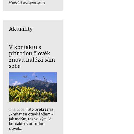
Mediálně spolupracujeme
Aktuality
V kontaktu s
přírodou člověk
znovu nalézá sám
sebe
Tato překrásná
(7. 8. 2026)
„kniha“ se otevírá všem –
jak malým, tak velkým. V
kontaktu s přírodou
člověk…