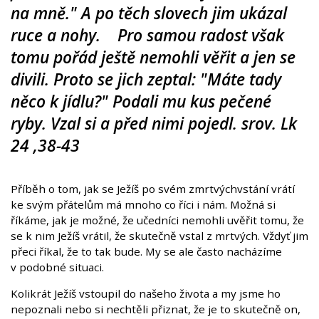
na mně." A po těch slovech jim ukázal
ruce a nohy. Pro samou radost však
tomu pořád ještě nemohli věřit a jen se
divili. Proto se jich zeptal: "Máte tady
něco k jídlu?" Podali mu kus pečené
ryby. Vzal si a před nimi pojedl. srov. Lk
24 ,38-43
Příběh o tom, jak se Ježíš po svém zmrtvýchvstání vrátí
ke svým přátelům má mnoho co říci i nám. Možná si
říkáme, jak je možné, že učedníci nemohli uvěřit tomu, že
se k nim Ježíš vrátil, že skutečně vstal z mrtvých. Vždyť jim
přeci říkal, že to tak bude. My se ale často nacházíme
v podobné situaci.
Kolikrát Ježíš vstoupil do našeho života a my jsme ho
nepoznali nebo si nechtěli přiznat, že je to skutečně on,