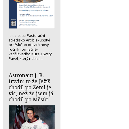
Pastorační
(21. 7. 2026)
středisko Arcibiskupství
pražského otevírá nový
ročník formačně-
vzdělávacího Kurzu Svatý
Pavel, který nabízí…
Astronaut J. B.
Irwin: to že Ježíš
chodil po Zemi je
víc, než že jsem já
chodil po Měsíci