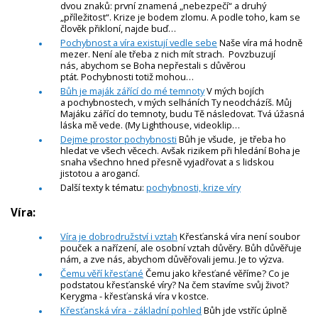
dvou znaků: první znamená „nebezpečí“ a druhý
„příležitost“. Krize je bodem zlomu. A podle toho, kam se
člověk přikloní, najde buď…
Pochybnost a víra existují vedle sebe
Naše víra má hodně
mezer. Není ale třeba z nich mít strach. Povzbuzují
nás, abychom se Boha nepřestali s důvěrou
ptát. Pochybnosti totiž mohou…
Bůh je maják zářící do mé temnoty
V mých bojích
a pochybnostech, v mých selháních Ty neodcházíš. Můj
Majáku zářící do temnoty, budu Tě následovat. Tvá úžasná
láska mě vede. (My Lighthouse, videoklip…
Dejme prostor pochybnosti
Bůh je všude, je třeba ho
hledat ve všech věcech. Avšak rizikem při hledání Boha je
snaha všechno hned přesně vyjadřovat a s lidskou
jistotou a arogancí.
Další texty k tématu:
pochybnosti, krize víry
Víra:
Víra je dobrodružství i vztah
Křesťanská víra není soubor
pouček a nařízení, ale osobní vztah důvěry. Bůh důvěřuje
nám, a zve nás, abychom důvěřovali jemu. Je to výzva.
Čemu věří křesťané
Čemu jako křesťané věříme? Co je
podstatou křesťanské víry? Na čem stavíme svůj život?
Kerygma - křesťanská víra v kostce.
Křesťanská víra - základní pohled
Bůh jde vstříc úplně