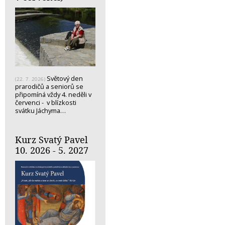
Světový den
(22. 7. 2026)
prarodičů a seniorů se
připomíná vždy 4. neděli v
červenci - v blízkosti
svátku Jáchyma…
Kurz Svatý Pavel
10. 2026 - 5. 2027