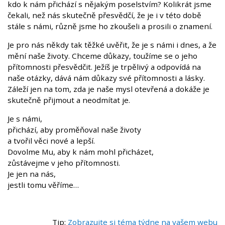
kdo k nám přichází s nějakým poselstvím? Kolikrát jsme
čekali, než nás skutečně přesvědčí, že je i v této době
stále s námi, různě jsme ho zkoušeli a prosili o znamení.
Je pro nás někdy tak těžké uvěřit, že je s námi i dnes, a že
mění naše životy. Chceme důkazy, toužíme se o jeho
přítomnosti přesvědčit. Ježíš je trpělivý a odpovídá na
naše otázky, dává nám důkazy své přítomnosti a lásky.
Záleží jen na tom, zda je naše mysl otevřená a dokáže je
skutečně přijmout a neodmítat je.
Je s námi,
přichází, aby proměňoval naše životy
a tvořil věci nové a lepší.
Dovolme Mu, aby k nám mohl přicházet,
zůstávejme v jeho přítomnosti.
Je jen na nás,
jestli tomu věříme…
Tip:
Zobrazujte si téma týdne na vašem webu