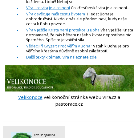
každému. I tobě! Neboj se.
Víra - co víra je a co není
Co křesťanská víra je a co není...
Víra osvěcuje naši cestu životem
Hledat Boha je
dobrodružství. Nikdo z nás ale předem neví, kudy naše
cesta k Bohu povede.
Víra v Ježíše Krista není protekce u Boha
Víra v Ježíše Krista
neznamená, že nás během našeho života nepostihne nic
špatného. Spíše to je vnitřní síla...
Vědec Jiří Grygar: Proč věřím v Boha?
Vztah k Bohu je pro
věřícího křesťana důvěrně osobní záležitostí.
Další texty k tématu víra naleznete zde
Velikonoce
velikonoční stránka webu vira.cz a
pastorace.cz
Kdo se spoléhá