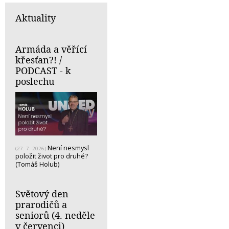
Aktuality
Armáda a věřící
křesťan?! /
PODCAST - k
poslechu
Není nesmysl
(27. 7. 2026)
položit život pro druhé?
(Tomáš Holub)
Světový den
prarodičů a
seniorů (4. neděle
v červenci)