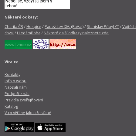
Některé odkazy:
Charita ČR
/
Hospice
/
Papež Lev XIV. (RaVat)
/
Stanislav Přibyl YT
/
Vojtěch
chval
/
HledámBoha
/
Některé další odkazy naleznete zde
Vira.cz
Kontakty
Info o webu
Napsali nám
Podpořte nás
Pravidla zveřejňování
Katalog
V co věříme jako křesťané