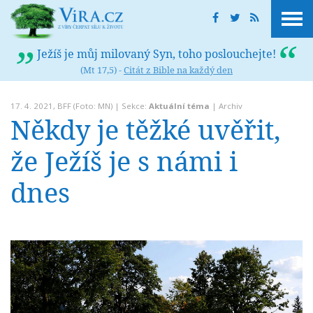
Ježíš je můj milovaný Syn, toho poslouchejte!
(Mt 17,5) -
Citát z Bible na každý den
17. 4. 2021,
BFF
(Foto: MN) | Sekce:
Aktuální téma
|
Archiv
Někdy je těžké uvěřit,
že Ježíš je s námi i
dnes