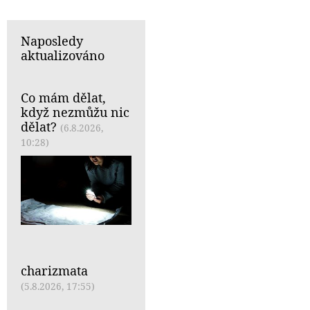
Naposledy
aktualizováno
Co mám dělat,
když nezmůžu nic
dělat?
(6.8.2026,
10:28)
charizmata
(5.8.2026, 17:55)