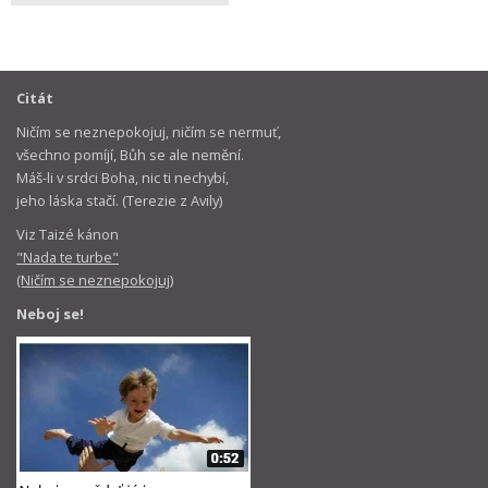
Citát
Ničím se neznepokojuj, ničím se nermuť,
všechno pomíjí, Bůh se ale nemění.
Máš-li v srdci Boha, nic ti nechybí,
jeho láska stačí. (Terezie z Avily)
Viz Taizé kánon
"Nada te turbe"
(Ničím se neznepokojuj)
Neboj se!