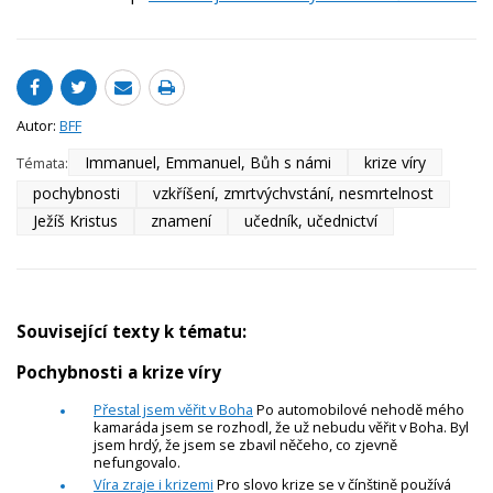
Autor:
BFF
Immanuel, Emmanuel, Bůh s námi
krize víry
Témata:
pochybnosti
vzkříšení, zmrtvýchvstání, nesmrtelnost
Ježíš Kristus
znamení
učedník, učednictví
Související texty k tématu:
Pochybnosti a krize víry
Přestal jsem věřit v Boha
Po automobilové nehodě mého
kamaráda jsem se rozhodl, že už nebudu věřit v Boha. Byl
jsem hrdý, že jsem se zbavil něčeho, co zjevně
nefungovalo.
Víra zraje i krizemi
Pro slovo krize se v čínštině používá