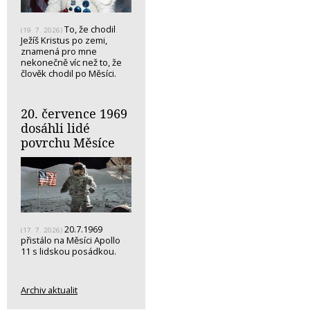
To, že chodil
(19. 7. 2026)
Ježíš Kristus po zemi,
znamená pro mne
nekonečně víc než to, že
člověk chodil po Měsíci.
20. července 1969
dosáhli lidé
povrchu Měsíce
20.7.1969
(17. 7. 2026)
přistálo na Měsíci Apollo
11 s lidskou posádkou.
Archiv aktualit