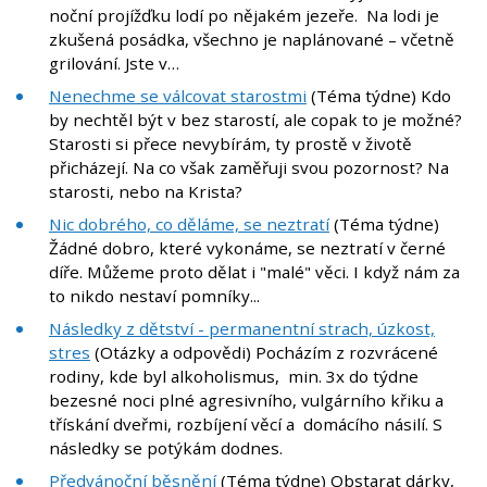
noční projížďku lodí po nějakém jezeře. Na lodi je
zkušená posádka, všechno je naplánované – včetně
grilování. Jste v…
Nenechme se válcovat starostmi
(Téma týdne) Kdo
by nechtěl být v bez starostí, ale copak to je možné?
Starosti si přece nevybírám, ty prostě v životě
přicházejí. Na co však zaměřuji svou pozornost? Na
starosti, nebo na Krista?
Nic dobrého, co děláme, se neztratí
(Téma týdne)
Žádné dobro, které vykonáme, se neztratí v černé
díře. Můžeme proto dělat i "malé" věci. I když nám za
to nikdo nestaví pomníky...
Následky z dětství - permanentní strach, úzkost,
stres
(Otázky a odpovědi) Pocházím z rozvrácené
rodiny, kde byl alkoholismus, min. 3x do týdne
bezesné noci plné agresivního, vulgárního křiku a
třískání dveřmi, rozbíjení věcí a domácího násilí. S
následky se potýkám dodnes.
Předvánoční běsnění
(Téma týdne) Obstarat dárky,