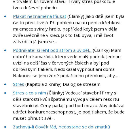
v trvalém krizovém stavu. Trvalý stres poškozuje
tvou duševní pohodu.
Plakat neznamená fňukat
(Články) Jako dítě jsem byla
často přecitlivělá. Při pohledu na utrpení a křehkost
mi emoce svíraly hrdlo, například když jsem viděla
zvíře uvězněné v kleci. Jak to tak bývá, i mě život
zatvrdil a já jsem se…
Podnikatel si lehl pod strom a uviděl...
(Články) Mám
dobrého kamaráda, který vede malý podnik. Jednou
uvízl na delší čas v červených číslech a byl pod
obrovským tlakem. Nedokázal vypnout ani doma.
Nakonec se jeho ženě podařilo ho přemluvit, aby…
Stres
(Kapitola z knihy) Dialog se stresem
Stres a co s ním
(Články) Vedoucí stavební firmy si
dělá starosti kvůli špatnému vývoji v celém resortu
stavebnictví. Ceny padají pod bod mrazu. Aby dokázal
udržet konkurenceschopnost, je pod tlakem, že bude
muset přinutit své…
Zachová-li člověk řád, nedostane se do zmatků