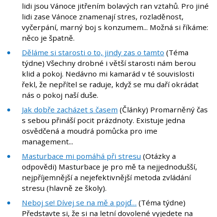
lidi jsou Vánoce jitřením bolavých ran vztahů. Pro jiné
lidi zase Vánoce znamenají stres, rozladěnost,
vyčerpání, marný boj s konzumem... Možná si říkáme:
něco je špatně.
Děláme si starosti o to, jindy zas o tamto
(Téma
týdne) Všechny drobné i větší starosti nám berou
klid a pokoj. Nedávno mi kamarád v té souvislosti
řekl, že nepřítel se raduje, když se mu daří okrádat
nás o pokoj naší duše.
Jak dobře zacházet s časem
(Články) Promarněný čas
s sebou přináší pocit prázdnoty. Existuje jedna
osvědčená a moudrá pomůcka pro ime
management...
Masturbace mi pomáhá při stresu
(Otázky a
odpovědi) Masturbace je pro mě ta nejjednodušší,
nejpříjemnější a nejefektivnější metoda zvládání
stresu (hlavně ze školy).
Neboj se! Dívej se na mě a pojď…
(Téma týdne)
Představte si, že si na letní dovolené vyjedete na