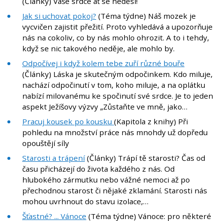
(Články) Vaše srdce ať se neděsí!
Jak si uchovat pokoj?
(Téma týdne) Náš mozek je
vycvičen zajistit přežití. Proto vyhledává a upozorňuje
nás na cokoliv, co by nás mohlo ohrozit. A to i tehdy,
když se nic takového neděje, ale mohlo by.
Odpočívej i když kolem tebe zuří různé bouře
(Články) Láska je skutečným odpočinkem. Kdo miluje,
nachází odpočinutí v tom, koho miluje, a na oplátku
nabízí milovanému ke spočinutí své srdce. Je to jeden
aspekt Ježíšovy výzvy „Zůstaňte ve mně, jako…
Pracuj kousek po kousku
(Kapitola z knihy) Při
pohledu na množství práce nás mnohdy už dopředu
opouštějí síly
Starosti a trápení
(Články) Trápí tě starosti? Čas od
času přicházejí do života každého z nás. Od
hlubokého zármutku nebo vážné nemoci až po
přechodnou starost či nějaké zklamání. Starosti nás
mohou uvrhnout do stavu izolace,…
Šťastné? ... Vánoce
(Téma týdne) Vánoce: pro některé