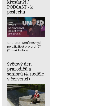
křesťan?! /
PODCAST - k
poslechu
Není nesmysl
(27. 7. 2026)
položit život pro druhé?
(Tomáš Holub)
Světový den
prarodičů a
seniorů (4. neděle
v červenci)