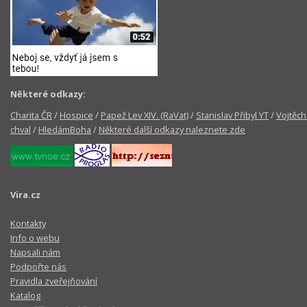
Některé odkazy:
Charita ČR
/
Hospice
/
Papež Lev XIV. (RaVat)
/
Stanislav Přibyl YT
/
Vojtěch
chval
/
HledámBoha
/
Některé další odkazy naleznete zde
Vira.cz
Kontakty
Info o webu
Napsali nám
Podpořte nás
Pravidla zveřejňování
Katalog