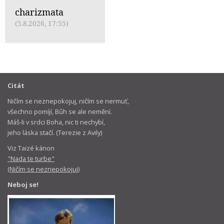
charizmata
(5.8.2026, 17:55)
Citát
Ničím se neznepokojuj, ničím se nermuť,
všechno pomíjí, Bůh se ale nemění.
Máš-li v srdci Boha, nic ti nechybí,
jeho láska stačí. (Terezie z Avily)
Viz Taizé kánon
"Nada te turbe"
(Ničím se neznepokojuj)
Neboj se!