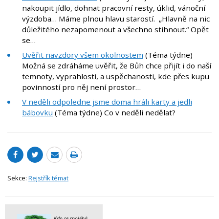
nakoupit jídlo, dohnat pracovní resty, úklid, vánoční
výzdoba… Máme plnou hlavu starostí. „Hlavně na nic
důležitého nezapomenout a všechno stihnout.“ Opět
se…
Uvěřit navzdory všem okolnostem
(Téma týdne)
Možná se zdráháme uvěřit, že Bůh chce přijít i do naší
temnoty, vyprahlosti, a uspěchanosti, kde přes kupu
povinností pro něj není prostor…
V neděli odpoledne jsme doma hráli karty a jedli
bábovku
(Téma týdne) Co v neděli nedělat?
Sekce:
Rejstřík témat
Kdo se spoléhá