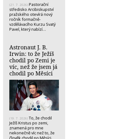
Pastorační
(21. 7. 2026)
středisko Arcibiskupství
pražského otevírá nový
ročník formačně-
vzdělávacího Kurzu Svatý
Pavel, který nabízí…
Astronaut J. B.
Irwin: to že Ježíš
chodil po Zemi je
víc, než že jsem já
chodil po Měsíci
To, že chodil
(19. 7. 2026)
Ježíš Kristus po zemi,
znamená pro mne
nekonečně víc než to, že
člověk chodil po Měsíci.