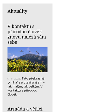
Aktuality
V kontaktu s
přírodou člověk
znovu nalézá sám
sebe
Tato překrásná
(7. 8. 2026)
„kniha“ se otevírá všem –
jak malým, tak velkým. V
kontaktu s přírodou
člověk…
Armáda a věřící