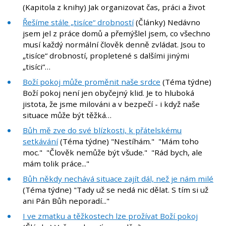
(Kapitola z knihy) Jak organizovat čas, práci a život
Řešíme stále „tisíce“ drobností
(Články) Nedávno
jsem jel z práce domů a přemýšlel jsem, co všechno
musí každý normální člověk denně zvládat. Jsou to
„tisíce“ drobností, propletené s dalšími jinými
„tisíci“…
Boží pokoj může proměnit naše srdce
(Téma týdne)
Boží pokoj není jen obyčejný klid. Je to hluboká
jistota, že jsme milováni a v bezpečí - i když naše
situace může být těžká…
Bůh mě zve do své blízkosti, k přátelskému
setkávání
(Téma týdne) "Nestíhám." "Mám toho
moc." "Člověk nemůže být všude." "Rád bych, ale
mám tolik práce..."
Bůh někdy nechává situace zajít dál, než je nám milé
(Téma týdne) "Tady už se nedá nic dělat. S tím si už
ani Pán Bůh neporadí..."
I ve zmatku a těžkostech lze prožívat Boží pokoj