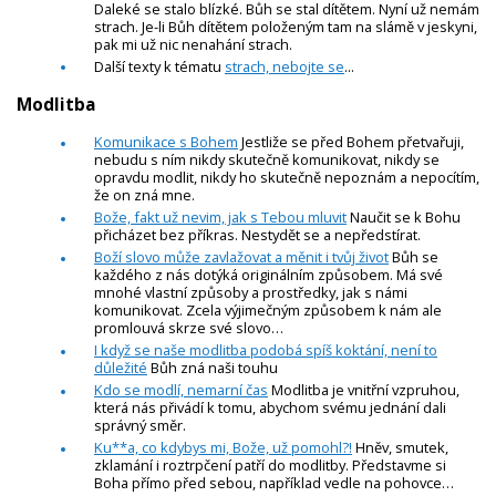
Daleké se stalo blízké. Bůh se stal dítětem. Nyní už nemám
strach. Je-li Bůh dítětem položeným tam na slámě v jeskyni,
pak mi už nic nenahání strach.
Další texty k tématu
strach, nebojte se
...
Modlitba
Komunikace s Bohem
Jestliže se před Bohem přetvařuji,
nebudu s ním nikdy skutečně komunikovat, nikdy se
opravdu modlit, nikdy ho skutečně nepoznám a nepocítím,
že on zná mne.
Bože, fakt už nevim, jak s Tebou mluvit
Naučit se k Bohu
přicházet bez příkras. Nestydět se a nepředstírat.
Boží slovo může zavlažovat a měnit i tvůj život
Bůh se
každého z nás dotýká originálním způsobem. Má své
mnohé vlastní způsoby a prostředky, jak s námi
komunikovat. Zcela výjimečným způsobem k nám ale
promlouvá skrze své slovo…
I když se naše modlitba podobá spíš koktání, není to
důležité
Bůh zná naši touhu
Kdo se modlí, nemarní čas
Modlitba je vnitřní vzpruhou,
která nás přivádí k tomu, abychom svému jednání dali
správný směr.
Ku**a, co kdybys mi, Bože, už pomohl?!
Hněv, smutek,
zklamání i roztrpčení patří do modlitby. Představme si
Boha přímo před sebou, například vedle na pohovce…