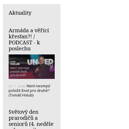
Aktuality
Armáda a věřící
křesťan?! /
PODCAST - k
poslechu
Není nesmysl
(27. 7. 2026)
položit život pro druhé?
(Tomáš Holub)
Světový den
prarodičů a
seniorů (4. neděle