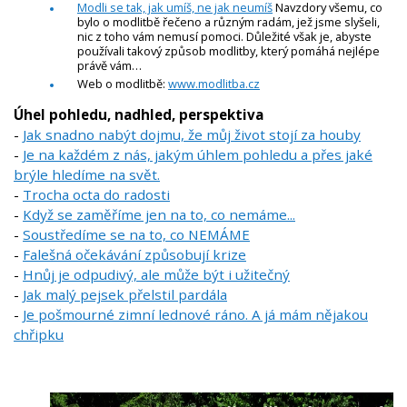
Modli se tak, jak umíš, ne jak neumíš
Navzdory všemu, co
bylo o modlitbě řečeno a různým radám, jež jsme slyšeli,
nic z toho vám nemusí pomoci. Důležité však je, abyste
používali takový způsob modlitby, který pomáhá nejlépe
právě vám…
Web o modlitbě:
www.modlitba.cz
Úhel pohledu, nadhled, perspektiva
-
Jak snadno nabýt dojmu, že můj život stojí za houby
-
Je na každém z nás, jakým úhlem pohledu a přes jaké
brýle hledíme na svět.
-
Trocha octa do radosti
-
Když se zaměříme jen na to, co nemáme...
-
Soustředíme se na to, co NEMÁME
-
Falešná očekávání způsobují krize
-
Hnůj je odpudivý, ale může být i užitečný
-
Jak malý pejsek přelstil pardála
-
Je pošmourné zimní lednové ráno. A já mám nějakou
chřipku