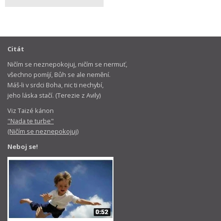
Citát
Ničím se neznepokojuj, ničím se nermuť,
všechno pomíjí, Bůh se ale nemění.
Máš-li v srdci Boha, nic ti nechybí,
jeho láska stačí. (Terezie z Avily)
Viz Taizé kánon
"Nada te turbe"
(Ničím se neznepokojuj)
Neboj se!