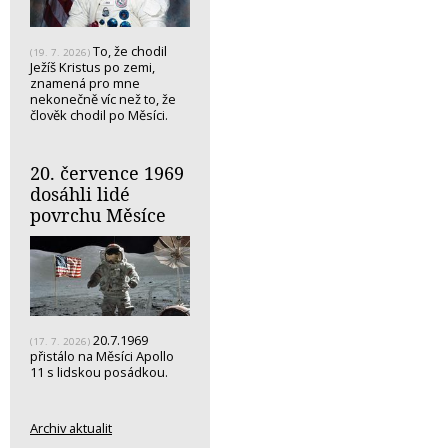
To, že chodil
(19. 7. 2026)
Ježíš Kristus po zemi,
znamená pro mne
nekonečně víc než to, že
člověk chodil po Měsíci.
20. července 1969
dosáhli lidé
povrchu Měsíce
20.7.1969
(17. 7. 2026)
přistálo na Měsíci Apollo
11 s lidskou posádkou.
Archiv aktualit