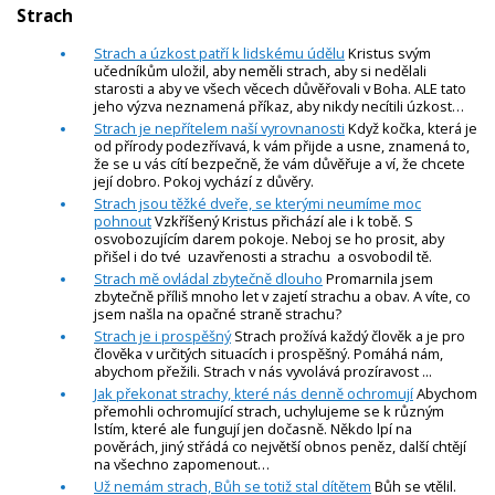
Strach
Strach a úzkost patří k lidskému údělu
Kristus svým
učedníkům uložil, aby neměli strach, aby si nedělali
starosti a aby ve všech věcech důvěřovali v Boha. ALE tato
jeho výzva neznamená příkaz, aby nikdy necítili úzkost…
Strach je nepřítelem naší vyrovnanosti
Když kočka, která je
od přírody podezřívavá, k vám přijde a usne, znamená to,
že se u vás cítí bezpečně, že vám důvěřuje a ví, že chcete
její dobro. Pokoj vychází z důvěry.
Strach jsou těžké dveře, se kterými neumíme moc
pohnout
Vzkříšený Kristus přichází ale i k tobě. S
osvobozujícím darem pokoje. Neboj se ho prosit, aby
přišel i do tvé uzavřenosti a strachu a osvobodil tě.
Strach mě ovládal zbytečně dlouho
Promarnila jsem
zbytečně příliš mnoho let v zajetí strachu a obav. A víte, co
jsem našla na opačné straně strachu?
Strach je i prospěšný
Strach prožívá každý člověk a je pro
člověka v určitých situacích i prospěšný. Pomáhá nám,
abychom přežili. Strach v nás vyvolává prozíravost ...
Jak překonat strachy, které nás denně ochromují
Abychom
přemohli ochromující strach, uchylujeme se k různým
lstím, které ale fungují jen dočasně. Někdo lpí na
pověrách, jiný střádá co největší obnos peněz, další chtějí
na všechno zapomenout…
Už nemám strach, Bůh se totiž stal dítětem
Bůh se vtělil.