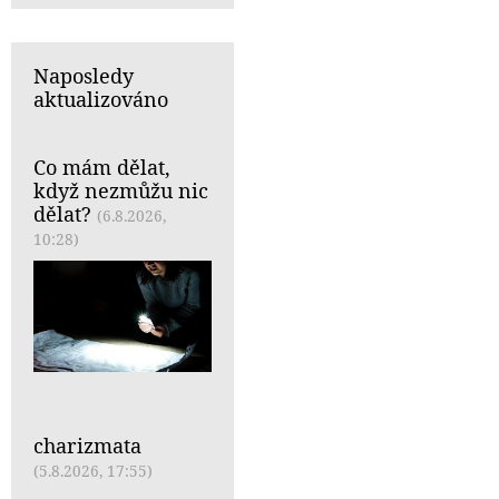
Naposledy
aktualizováno
Co mám dělat,
když nezmůžu nic
dělat?
(6.8.2026,
10:28)
charizmata
(5.8.2026, 17:55)