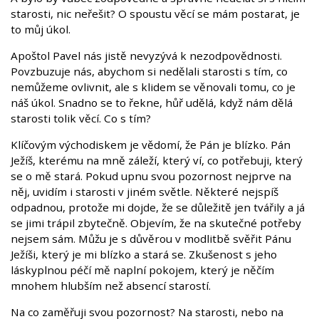
starosti, nic neřešit? O spoustu věcí se mám postarat, je
to můj úkol.
Apoštol Pavel nás jistě nevyzývá k nezodpovědnosti.
Povzbuzuje nás, abychom si nedělali starosti s tím, co
nemůžeme ovlivnit, ale s klidem se věnovali tomu, co je
náš úkol. Snadno se to řekne, hůř udělá, když nám dělá
starosti tolik věcí. Co s tím?
Klíčovým východiskem je vědomí, že Pán je blízko. Pán
Ježíš, kterému na mně záleží, který ví, co potřebuji, který
se o mě stará. Pokud upnu svou pozornost nejprve na
něj, uvidím i starosti v jiném světle. Některé nejspíš
odpadnou, protože mi dojde, že se důležitě jen tvářily a já
se jimi trápil zbytečně. Objevím, že na skutečné potřeby
nejsem sám. Můžu je s důvěrou v modlitbě svěřit Pánu
Ježíši, který je mi blízko a stará se. Zkušenost s jeho
láskyplnou péčí mě naplní pokojem, který je něčím
mnohem hlubším než absencí starostí.
Na co zaměřuji svou pozornost? Na starosti, nebo na