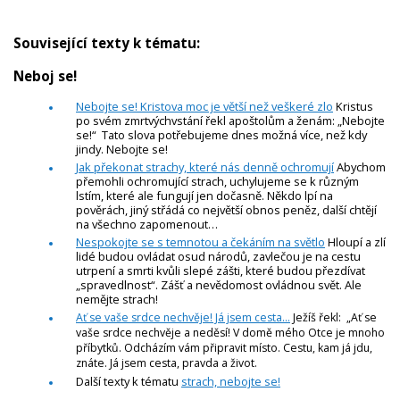
Související texty k tématu:
Neboj se!
Nebojte se! Kristova moc je větší než veškeré zlo
Kristus
po svém zmrtvýchvstání řekl apoštolům a ženám: „Nebojte
se!“ Tato slova potřebujeme dnes možná více, než kdy
jindy. Nebojte se!
Jak překonat strachy, které nás denně ochromují
Abychom
přemohli ochromující strach, uchylujeme se k různým
lstím, které ale fungují jen dočasně. Někdo lpí na
pověrách, jiný střádá co největší obnos peněz, další chtějí
na všechno zapomenout…
Nespokojte se s temnotou a čekáním na světlo
Hloupí a zlí
lidé budou ovládat osud národů, zavlečou je na cestu
utrpení a smrti kvůli slepé zášti, které budou přezdívat
„spravedlnost“. Zášť a nevědomost ovládnou svět. Ale
nemějte strach!
Ať se vaše srdce nechvěje! Já jsem cesta...
Ježíš řekl: „Ať se
vaše srdce nechvěje a neděsí! V domě mého Otce je mnoho
příbytků. Odcházím vám připravit místo. Cestu, kam já jdu,
znáte. Já jsem cesta, pravda a život.
Další texty k tématu
strach, nebojte se!