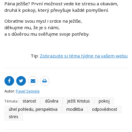
Pána Ježíše? První možnost vede ke stresu a obavám,
druhá k pokoji, který převyšuje každé pomyšlení.
Obraťme svou mysl i srdce na Ježíše,
děkujme mu, že je s námi,
a s důvěrou mu svěřujme svoje potřeby.
Tip:
Zobrazujte si téma týdne na vašem webu
Autor:
Pavel Semela
starost
důvěra
Ježíš Kristus
pokoj
Témata:
úhel pohledu, perspektiva
modlitba
odpovědnost
stres