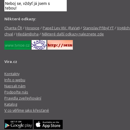
Některé odkazy:
Charita ČR
/
Hospice
/
Papež Lev XIV. (RaVat)
/
Stanislav Přibyl YT
/
Vojtěch
chval
/
HledámBoha
/
Některé další odkazy naleznete zde
Vira.cz
Kontakty
Info o webu
Napsali nám
Podpořte nás
Pravidla zveřejňování
Katalog
V co věříme jako křesťané