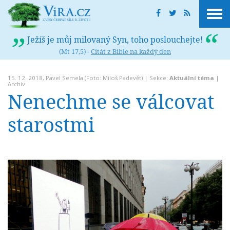
Ježíš je můj milovaný Syn, toho poslouchejte!
(Mt 17,5) -
Citát z Bible na každý den
15. 12. 2018,
Pavel Semela
(Foto: Miloš Padevět) | Sekce:
Aktuální téma
|
Archiv
Nenechme se válcovat
starostmi