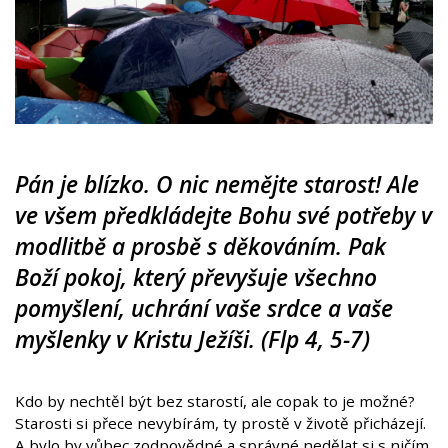
Pán je blízko. O nic nemějte starost! Ale
ve všem předkládejte Bohu své potřeby v
modlitbě a prosbě s děkováním. Pak
Boží pokoj, který převyšuje všechno
pomyšlení, uchrání vaše srdce a vaše
myšlenky v Kristu Ježíši. (Flp 4, 5-7)
Kdo by nechtěl být bez starostí, ale copak to je možné?
Starosti si přece nevybírám, ty prostě v životě přicházejí.
A bylo by vůbec zodpovědné a správné nedělat si s ničím