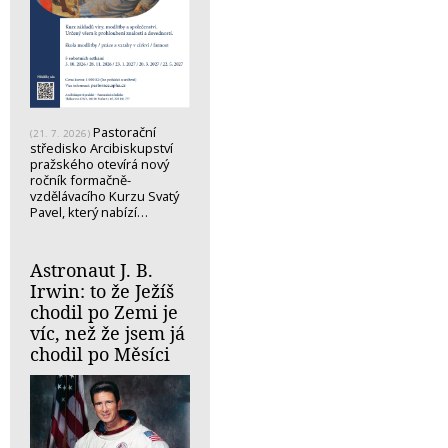
Pastorační
(21. 7. 2026)
středisko Arcibiskupství
pražského otevírá nový
ročník formačně-
vzdělávacího Kurzu Svatý
Pavel, který nabízí…
Astronaut J. B.
Irwin: to že Ježíš
chodil po Zemi je
víc, než že jsem já
chodil po Měsíci