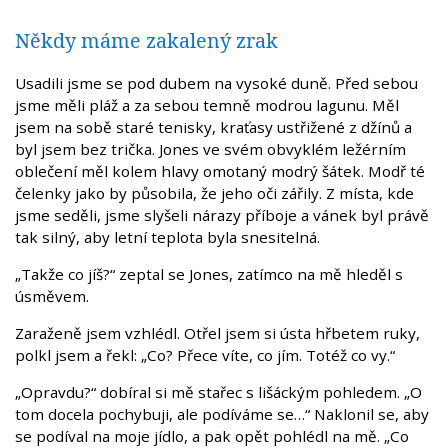
Někdy máme zakalený zrak
Usadili jsme se pod dubem na vysoké duně. Před sebou
jsme měli pláž a za sebou temně modrou lagunu. Měl
jsem na sobě staré tenisky, kraťasy ustřižené z džínů a
byl jsem bez trička. Jones ve svém obvyklém ležérním
oblečení měl kolem hlavy omotaný modrý šátek. Modř té
čelenky jako by působila, že jeho oči zářily. Z místa, kde
jsme seděli, jsme slyšeli nárazy příboje a vánek byl právě
tak silný, aby letní teplota byla snesitelná.
„Takže co jíš?“ zeptal se Jones, zatímco na mě hleděl s
úsměvem.
Zaraženě jsem vzhlédl. Otřel jsem si ústa hřbetem ruky,
polkl jsem a řekl: „Co? Přece víte, co jím. Totéž co vy.“
„Opravdu?“ dobíral si mě stařec s lišáckým pohledem. „O
tom docela pochybuji, ale podíváme se…“ Naklonil se, aby
se podíval na moje jídlo, a pak opět pohlédl na mě. „Co