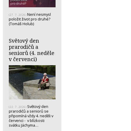
Není nesmysl
(27. 7. 2026)
položit život pro druhé?
(Tomáš Holub)
Světový den
prarodičů a
seniorů (4. neděle
v červenci)
Světový den
(22. 7. 2026)
prarodičů a seniorů se
připomíná vždy 4. neděli v
červenci - v blízkosti
svátku Jáchyma…