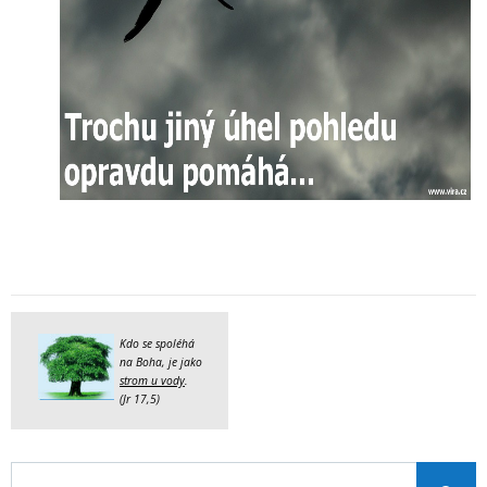
Kdo se spoléhá
na Boha, je jako
strom u vody
.
(Jr 17,5)