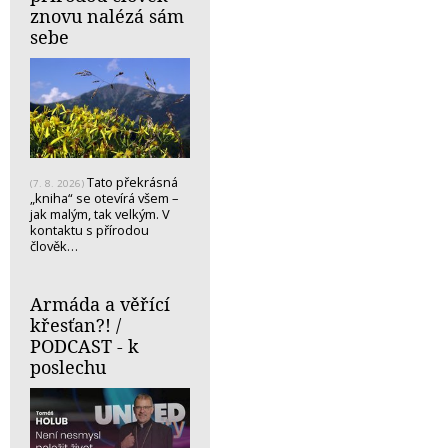
znovu nalézá sám
sebe
Tato překrásná
(7. 8. 2026)
„kniha“ se otevírá všem –
jak malým, tak velkým. V
kontaktu s přírodou
člověk…
Armáda a věřící
křesťan?! /
PODCAST - k
poslechu