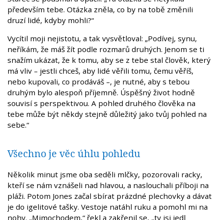
především tebe. Otázka zněla, co by na tobě změnili
druzí lidé, kdyby mohli?“
Vycítil moji nejistotu, a tak vysvětloval: „Podívej, synu,
neříkám, že máš žít podle rozmarů druhých. Jenom se ti
snažím ukázat, že k tomu, aby se z tebe stal člověk, který
má vliv – jestli chceš, aby lidé věřili tomu, čemu věříš,
nebo kupovali, co prodáváš –, je nutné, aby s tebou
druhým bylo alespoň příjemně. Úspěšný život hodně
souvisí s perspektivou. A pohled druhého člověka na
tebe může být někdy stejně důležitý jako tvůj pohled na
sebe.“
Všechno je věc úhlu pohledu
Několik minut jsme oba seděli mlčky, pozorovali racky,
kteří se nám vznášeli nad hlavou, a naslouchali příboji na
pláži. Potom Jones začal sbírat prázdné plechovky a dávat
je do igelitové tašky. Vestoje natáhl ruku a pomohl mi na
nohy. „Mimochodem,“ řekl a zakřenil se, „ty jsi jedl