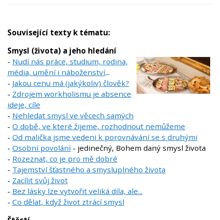
Související texty k tématu:
Smysl (života) a jeho hledání
-
Nudí nás práce, studium, rodina,
média, umění i náboženství
...
-
Jakou cenu má (jakýkoliv) člověk?
-
Zdrojem workholismu je absence
ideje, cíle
-
Nehledat smysl ve věcech samých
-
O době, ve které žijeme, rozhodnout nemůžeme
-
Od malička jsme vedeni k porovnávání se s druhými
-
Osobní povolání
- jedinečný, Bohem daný smysl života
-
Rozeznat, co je pro mě dobré
-
Tajemství šťastného a smysluplného života
-
Zacílit svůj život
-
Bez lásky lze vytvořit veliká díla, ale...
-
Co dělat, když život ztrácí smysl
Štěstí