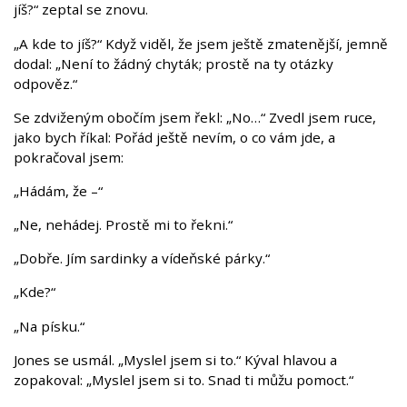
jíš?“ zeptal se znovu.
„A kde to jíš?“ Když viděl, že jsem ještě zmatenější, jemně
dodal: „Není to žádný chyták; prostě na ty otázky
odpověz.“
Se zdviženým obočím jsem řekl: „No…“ Zvedl jsem ruce,
jako bych říkal: Pořád ještě nevím, o co vám jde, a
pokračoval jsem:
„Hádám, že –“
„Ne, nehádej. Prostě mi to řekni.“
„Dobře. Jím sardinky a vídeňské párky.“
„Kde?“
„Na písku.“
Jones se usmál. „Myslel jsem si to.“ Kýval hlavou a
zopakoval: „Myslel jsem si to. Snad ti můžu pomoct.“