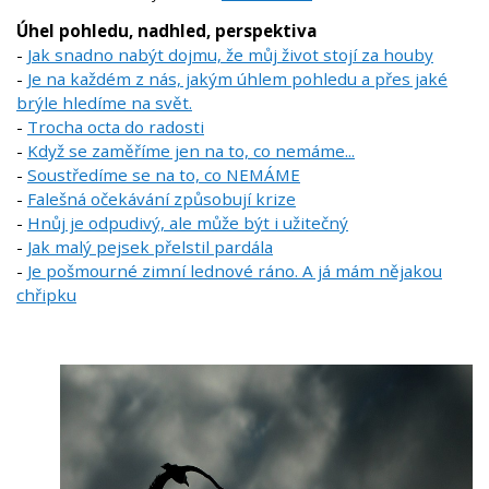
Úhel pohledu, nadhled, perspektiva
-
Jak snadno nabýt dojmu, že můj život stojí za houby
-
Je na každém z nás, jakým úhlem pohledu a přes jaké
brýle hledíme na svět.
-
Trocha octa do radosti
-
Když se zaměříme jen na to, co nemáme...
-
Soustředíme se na to, co NEMÁME
-
Falešná očekávání způsobují krize
-
Hnůj je odpudivý, ale může být i užitečný
-
Jak malý pejsek přelstil pardála
-
Je pošmourné zimní lednové ráno. A já mám nějakou
chřipku