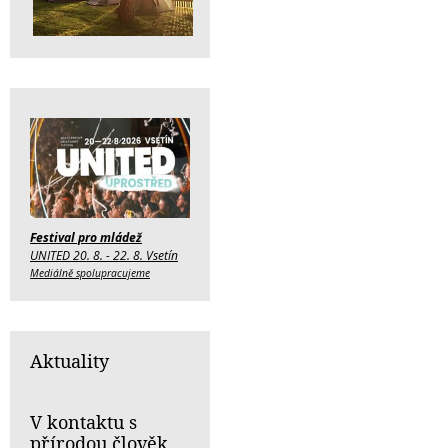
Festival pro mládež
UNITED 20. 8. - 22. 8. Vsetín
Mediálně spolupracujeme
Aktuality
V kontaktu s
přírodou člověk