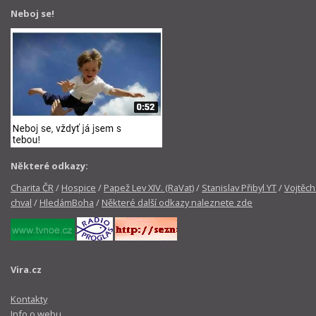
Neboj se!
Některé odkazy:
Charita ČR
/
Hospice
/
Papež Lev XIV. (RaVat)
/
Stanislav Přibyl YT
/
Vojtěch
chval
/
HledámBoha
/
Některé další odkazy naleznete zde
Vira.cz
Kontakty
Info o webu