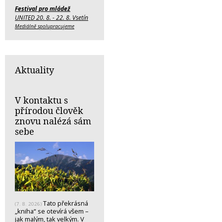
Festival pro mládež
UNITED 20. 8. - 22. 8. Vsetín
Mediálně spolupracujeme
Aktuality
V kontaktu s
přírodou člověk
znovu nalézá sám
sebe
Tato překrásná
(7. 8. 2026)
„kniha“ se otevírá všem –
jak malým, tak velkým. V