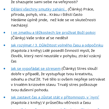
že shazujete sami sebe na veřejnosti?
Dělání všechny smutky zahání…
(Články) Práce,
příroda, pohyb, víra… Krásu i štěstí často
hledáme úplně jinde, než kde se ve skutečnosti
nacházejí.
I ve zmatku a těžkostech lze prožívat Boží pokoj
(Články) Vaše srdce ať se neděsí!
Jak rozjímat / 3. Důležitost volného času a odpočinku
(Kapitola z knihy) Lidé posedlí činností myslí, že
člověk, který není neustále v pohybu, ztrácí vzácný
čas
Jak se vypořádat se stresem
(Články) Stres slouží
dobře v případě, že vystupňuje tvou kreativitu,
odvahu a chuť žít. Tvé tělo si ovšem nepřeje setrvávat
v trvalém krizovém stavu. Trvalý stres poškozuje
tvou duševní pohodu.
Jak zastavit čas a zůstat stát v přítomnosti, v ´nyní´
(Kapitola z knihy) V průsečíku věčnosti a času