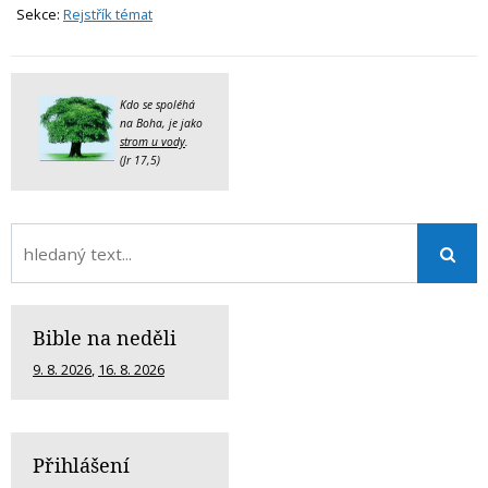
Sekce:
Rejstřík témat
Kdo se spoléhá
na Boha, je jako
strom u vody
.
(Jr 17,5)
Bible na neděli
9. 8. 2026
,
16. 8. 2026
Přihlášení