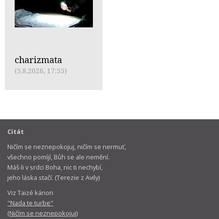
charizmata
(5.8.2026, 17:55)
Citát
Ničím se neznepokojuj, ničím se nermuť,
všechno pomíjí, Bůh se ale nemění.
Máš-li v srdci Boha, nic ti nechybí,
jeho láska stačí. (Terezie z Avily)
Viz Taizé kánon
"Nada te turbe"
(Ničím se neznepokojuj)