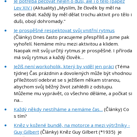
Je potřeba pečovat nejen o duši, ale i o tělo (papež
Lev XIV.)
(Aktuality) „Myslím, že člověk by měl na
sebe dbát. Každý by měl dělat trochu aktivit pro tělo i
duši, obojí dohromady."
Je prospěšné respektovat svůj vnitřní rytmus
(Články) Dnes často pracujeme přespříliš a jsme pak
vyhořelí. Nemáme míru mezi aktivitou a klidem.
Naopak mít svůj určitý rytmus je prospěšné. I příroda
má svůj rytmus a každý člověk…
Ježíš není workoholik, který by viděl jen práci
(Téma
týdne) Čas prázdnin a dovolených může být vhodnou
příležitostí odebrat se s Ježíšem někam stranou,
abychom svůj běžný život zahlédli z odstupu.
Můžeme mu vyprávět, co všechno děláme, a počkat si
na…
Každý někdy nestíháme a nemáme čas…
(Články) Co
s tím?
Kněz v kožené bundě, na motorce a mezi výtržníky -
Guy Gilbert
(Články) Kněz Guy Gilbert (*1935) je