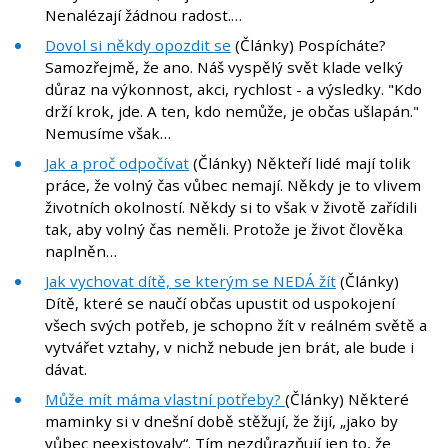
Nenalézají žádnou radost.…
Dovol si někdy opozdit se
(Články) Pospícháte?
Samozřejmě, že ano. Náš vyspělý svět klade velký
důraz na výkonnost, akci, rychlost - a výsledky. "Kdo
drží krok, jde. A ten, kdo nemůže, je občas ušlapán."
Nemusíme však…
Jak a proč odpočívat
(Články) Někteří lidé mají tolik
práce, že volný čas vůbec nemají. Někdy je to vlivem
životních okolností. Někdy si to však v životě zařídili
tak, aby volný čas neměli. Protože je život člověka
naplněn…
Jak vychovat dítě, se kterým se NEDÁ žít
(Články)
Dítě, které se naučí občas upustit od uspokojení
všech svých potřeb, je schopno žít v reálném světě a
vytvářet vztahy, v nichž nebude jen brát, ale bude i
dávat.
Může mít máma vlastní potřeby?
(Články) Některé
maminky si v dnešní době stěžují, že žijí, „jako by
vůbec neexistovaly“. Tím nezdůrazňují jen to, že