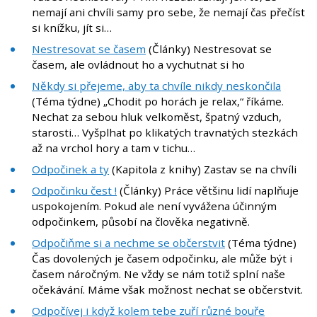
nemají ani chvíli samy pro sebe, že nemají čas přečíst
si knížku, jít si…
Nestresovat se časem
(Články) Nestresovat se
časem, ale ovládnout ho a vychutnat si ho
Někdy si přejeme, aby ta chvíle nikdy neskončila
(Téma týdne) „Chodit po horách je relax,“ říkáme.
Nechat za sebou hluk velkoměst, špatný vzduch,
starosti… Vyšplhat po klikatých travnatých stezkách
až na vrchol hory a tam v tichu…
Odpočinek a ty
(Kapitola z knihy) Zastav se na chvíli
Odpočinku čest !
(Články) Práce většinu lidí naplňuje
uspokojením. Pokud ale není vyvážena účinným
odpočinkem, působí na člověka negativně.
Odpočiňme si a nechme se občerstvit
(Téma týdne)
Čas dovolených je časem odpočinku, ale může být i
časem náročným. Ne vždy se nám totiž splní naše
očekávání. Máme však možnost nechat se občerstvit.
Odpočívej i když kolem tebe zuří různé bouře