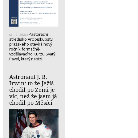
Pastorační
(21. 7. 2026)
středisko Arcibiskupství
pražského otevírá nový
ročník formačně-
vzdělávacího Kurzu Svatý
Pavel, který nabízí…
Astronaut J. B.
Irwin: to že Ježíš
chodil po Zemi je
víc, než že jsem já
chodil po Měsíci