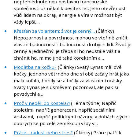
nepřehlédnutelnou postavou francouzské
společnosti už několik desítek let. Jeho otevřenost
vůči lidem na okraji, energie a víra v možnost být
vždy lepší,…
Křesťan za volantem: život je cenný…
(Články)
Nepozornost a povrchnost mohou ve vteřině zničit
vlastní budoucnost i budoucnost druhých lidí. Život je
cenný a jedinečný: je třeba si ho neustále vážit a
chránit ho, mimo jiné také korektním a…
Modlitba na kočku?
(Články) Svatý Lynas měl dvě
kočky. Jednoho větrného dne si obě začaly hrát jako
malá koťata, honily se a točily za vlastními ocásky.
Svatý Lynas je s úsměvem pozoroval, ale pak si
povzdychl a…
Proč v neděli do kostela?!
(Téma týdne) Napříč
stoletími, napříč generaceni, napříč sociálními
vrstvami, napříč politickými názory, v dobách zlých i
dobrých se po celé zeměkouli vždy v…
Práce - radost nebo stres?
(Články) Práce patří k