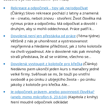
Rekreace a odpočinek - tipy jak ne/odpočívat
(Články) Slovo rekreace pochází z latiny a znamená:
re - creatio, neboli znovu - stvoření. Život člověka má
rytmus práce a odpočinku. Má odpočívat a dovolit i
druhým, aby si mohli oddechnout. Práce patří k…
Dovolená není jen přestávka od práce
(Téma týdne)
Většině z nás je uhoněnost a vystresovanost
nepříjemná a hledáme příležitost, jak z toho kolotoče
na chvíli vypadnout. Ale o dovolené nás pak mnohdy
straší představa, že až se vrátíme, všechno se…
Dovolená: vystoupit z kolotoče pro křečka
(Články)
Nedávno jsem ukončil jeden kurs s manažery jedné
velké firmy. Svěřovali se mi, že touží po vnitřní
svobodě a po úniku z ubíjejícího života – po úniku
jakoby z kolotoče pro křečka. Ale…
Je odpočinek právem, anebo povinností člověka?
(aneb: mimo mikrofon 6, 23.6.04)
(Kapitola z knihy)
Není moudré odpočinek odkládat