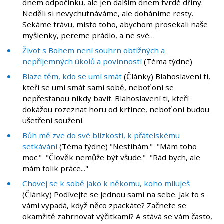
dnem odpočinku, ale jen dalším dnem tvrdé dřiny.
Neděli si nevychutnáváme, ale doháníme resty.
Sekáme trávu, místo toho, abychom prosekali naše
myšlenky, pereme prádlo, a ne své…
Život s Bohem není souhrn obtížných a
nepříjemných úkolů a povinností
(Téma týdne)
Blaze těm, kdo se umí smát
(Články) Blahoslavení ti,
kteří se umí smát sami sobě, neboť oni se
nepřestanou nikdy bavit. Blahoslavení ti, kteří
dokážou rozeznat horu od krtince, neboť oni budou
ušetřeni soužení.
Bůh mě zve do své blízkosti, k přátelskému
setkávání
(Téma týdne) "Nestíhám." "Mám toho
moc." "Člověk nemůže být všude." "Rád bych, ale
mám tolik práce..."
Chovej se k sobě jako k někomu, koho miluješ
(Články) Podívejte se jednou sami na sebe. Jak to s
vámi vypadá, když něco zpackáte? Začnete se
okamžitě zahrnovat výčitkami? A stává se vám často,