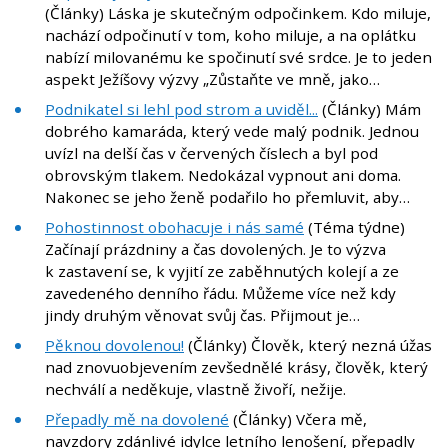
(Články) Láska je skutečným odpočinkem. Kdo miluje,
nachází odpočinutí v tom, koho miluje, a na oplátku
nabízí milovanému ke spočinutí své srdce. Je to jeden
aspekt Ježíšovy výzvy „Zůstaňte ve mně, jako…
Podnikatel si lehl pod strom a uviděl...
(Články) Mám
dobrého kamaráda, který vede malý podnik. Jednou
uvízl na delší čas v červených číslech a byl pod
obrovským tlakem. Nedokázal vypnout ani doma.
Nakonec se jeho ženě podařilo ho přemluvit, aby…
Pohostinnost obohacuje i nás samé
(Téma týdne)
Začínají prázdniny a čas dovolených. Je to výzva
k zastavení se, k vyjití ze zaběhnutých kolejí a ze
zavedeného denního řádu. Můžeme více než kdy
jindy druhým věnovat svůj čas. Přijmout je…
Pěknou dovolenou!
(Články) Člověk, který nezná úžas
nad znovuobjevením zevšednělé krásy, člověk, který
nechválí a neděkuje, vlastně živoří, nežije.
Přepadly mě na dovolené
(Články) Včera mě,
navzdory zdánlivé idylce letního lenošení, přepadly