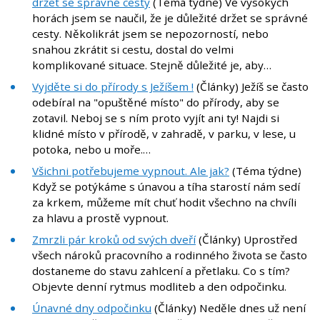
držet se správné cesty
(Téma týdne) Ve vysokých
horách jsem se naučil, že je důležité držet se správné
cesty. Několikrát jsem se nepozorností, nebo
snahou zkrátit si cestu, dostal do velmi
komplikované situace. Stejně důležité je, aby…
Vyjděte si do přírody s Ježíšem !
(Články) Ježíš se často
odebíral na "opuštěné místo" do přírody, aby se
zotavil. Neboj se s ním proto vyjít ani ty! Najdi si
klidné místo v přírodě, v zahradě, v parku, v lese, u
potoka, nebo u moře.…
Všichni potřebujeme vypnout. Ale jak?
(Téma týdne)
Když se potýkáme s únavou a tíha starostí nám sedí
za krkem, můžeme mít chuť hodit všechno na chvíli
za hlavu a prostě vypnout.
Zmrzli pár kroků od svých dveří
(Články) Uprostřed
všech nároků pracovního a rodinného života se často
dostaneme do stavu zahlcení a přetlaku. Co s tím?
Objevte denní rytmus modliteb a den odpočinku.
Únavné dny odpočinku
(Články) Neděle dnes už není