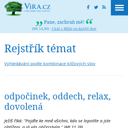
Pane, zachraň mě!
(Mt 14,30) -
Citát z Bible na každý den
Rejstřík témat
Vyhledávání podle kombinace klíčových slov
odpočinek, oddech, relax,
dovolená
Ježíš říká: "Pojďte ke mně všichni, kdo se lopotíte a jste
obtíženi, a já vás občerstvím." (Mt 11,28)