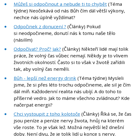
Můžeš si odpočinout a nebude ti to chybět
(Téma
týdne) Neočekává od nás Bůh čím dál větší výkony,
nechce nás úplně vyždímat?
Odpočinek z donucení ?
(Články) Pokud
si neodpočineme, donutí nás k tomu naše tělo
(násilím)
Odpočívat? Proč? Jak?
(Články) Někteří lidé mají tolik
práce, že volný čas vůbec nemají. Někdy je to vlivem
životních okolností. Často si to však v životě zařídili
tak, aby volný čas neměli.
Bůh - lepší než energy drink
(Téma týdne) Mysleli
jsme, že si přes léto trochu odpočineme, ale sil je čím
dál míň. Každodenní realita nás ubíjí. A do toho to
příšerné vedro. Jak to máme všechno zvládnout? Kde
načerpat energii?
Chci vystoupit z toho kolotoče
(Články) Říká se, že čas
jsou peníze a peníze nervy života, hnůj na kterém
vše roste. To je však lež. Možná největší lež dnešní
doby. Není divu, že je tolik lidí u konce s nervy.