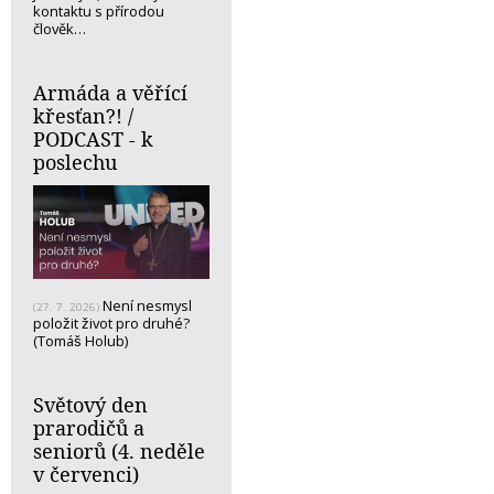
kontaktu s přírodou
člověk…
Armáda a věřící
křesťan?! /
PODCAST - k
poslechu
Není nesmysl
(27. 7. 2026)
položit život pro druhé?
(Tomáš Holub)
Světový den
prarodičů a
seniorů (4. neděle
v červenci)