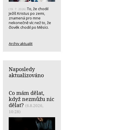
To, že chodil
(19. 7. 2026)
Ježíš Kristus po zemi,
znamená pro mne
nekonečně víc než to, že
člověk chodil po Měsíci.
Archiv aktualit
Naposledy
aktualizováno
Co mám dělat,
když nezmůžu nic
dělat?
(6.8.2026,
10:28)