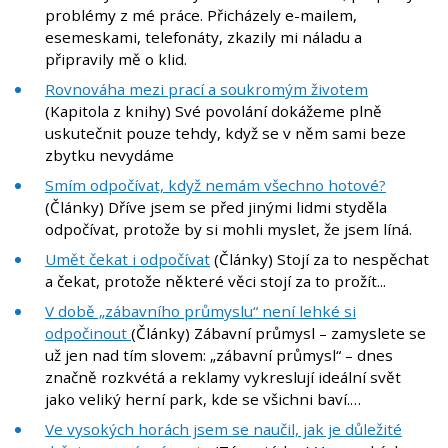
problémy z mé práce. Přicházely e-mailem,
esemeskami, telefonáty, zkazily mi náladu a
připravily mě o klid.
Rovnováha mezi prací a soukromým životem
(Kapitola z knihy) Své povolání dokážeme plně
uskutečnit pouze tehdy, když se v něm sami beze
zbytku nevydáme
Smím odpočívat, když nemám všechno hotové?
(Články) Dříve jsem se před jinými lidmi styděla
odpočívat, protože by si mohli myslet, že jsem líná.
Umět čekat i odpočívat
(Články) Stojí za to nespěchat
a čekat, protože některé věci stojí za to prožít...
V době „zábavního průmyslu“ není lehké si
odpočinout
(Články) Zábavní průmysl – zamyslete se
už jen nad tím slovem: „zábavní průmysl“ – dnes
značně rozkvétá a reklamy vykreslují ideální svět
jako veliký herní park, kde se všichni baví.…
Ve vysokých horách jsem se naučil, jak je důležité