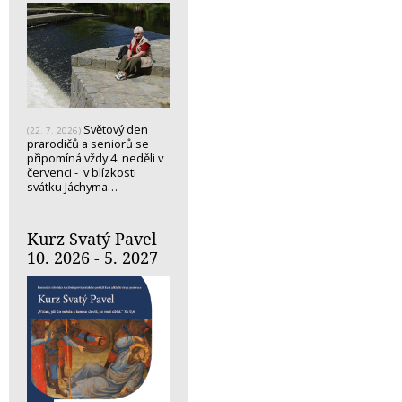
Světový den
(22. 7. 2026)
prarodičů a seniorů se
připomíná vždy 4. neděli v
červenci - v blízkosti
svátku Jáchyma…
Kurz Svatý Pavel
10. 2026 - 5. 2027