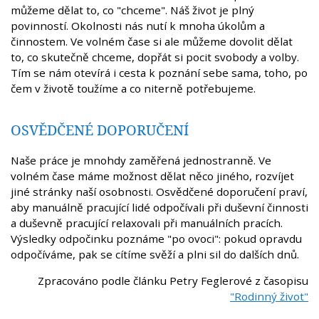
můžeme dělat to, co "chceme". Náš život je plný
povinností. Okolnosti nás nutí k mnoha úkolům a
činnostem. Ve volném čase si ale můžeme dovolit dělat
to, co skutečně chceme, dopřát si pocit svobody a volby.
Tím se nám otevírá i cesta k poznání sebe sama, toho, po
čem v životě toužíme a co niterně potřebujeme.
OSVĚDČENÉ DOPORUČENÍ
Naše práce je mnohdy zaměřená jednostranně. Ve
volném čase máme možnost dělat něco jiného, rozvíjet
jiné stránky naší osobnosti. Osvědčené doporučení praví,
aby manuálně pracující lidé odpočívali při duševní činnosti
a duševně pracující relaxovali při manuálních pracích.
Výsledky odpočinku poznáme "po ovoci": pokud opravdu
odpočíváme, pak se cítíme svěží a plni sil do dalších dnů.
Zpracováno podle článku Petry Feglerové z časopisu
"Rodinný život"