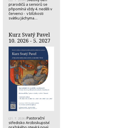
(22. 7. 2026)
prarodičů a seniorů se
připomíná vždy 4. neděli v
červenci - v blízkosti
svátku Jáchyma…
Kurz Svatý Pavel
10. 2026 - 5. 2027
Pastorační
(21. 7. 2026)
středisko Arcibiskupství
pražského otevírá nový