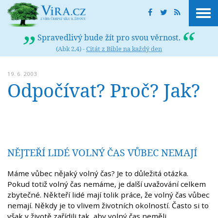
Spravedlivý bude žít pro svou věrnost.
(Abk 2,4) -
Citát z Bible na každý den
19. 6. 2003
Odpočívat? Proč? Jak?
NĚJTEŘÍ LIDÉ VOLNÝ ČAS VŮBEC NEMAJÍ
Máme vůbec nějaký volný čas? Je to důležitá otázka.
Pokud totiž volný čas nemáme, je další uvažování celkem
zbytečné. Někteří lidé mají tolik práce, že volný čas vůbec
nemají. Někdy je to vlivem životních okolností. Často si to
však v životě zařídili tak, aby volný čas neměli.