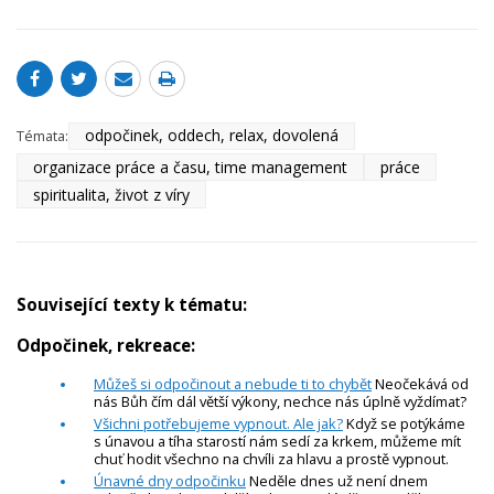
odpočinek, oddech, relax, dovolená
Témata:
organizace práce a času, time management
práce
spiritualita, život z víry
Související texty k tématu:
Odpočinek, rekreace:
Můžeš si odpočinout a nebude ti to chybět
Neočekává od
nás Bůh čím dál větší výkony, nechce nás úplně vyždímat?
Všichni potřebujeme vypnout. Ale jak?
Když se potýkáme
s únavou a tíha starostí nám sedí za krkem, můžeme mít
chuť hodit všechno na chvíli za hlavu a prostě vypnout.
Únavné dny odpočinku
Neděle dnes už není dnem