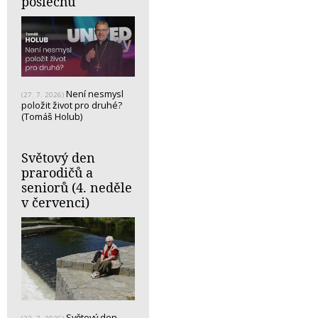
poslechu
Není nesmysl
(27. 7. 2026)
položit život pro druhé?
(Tomáš Holub)
Světový den
prarodičů a
seniorů (4. neděle
v červenci)
Světový den