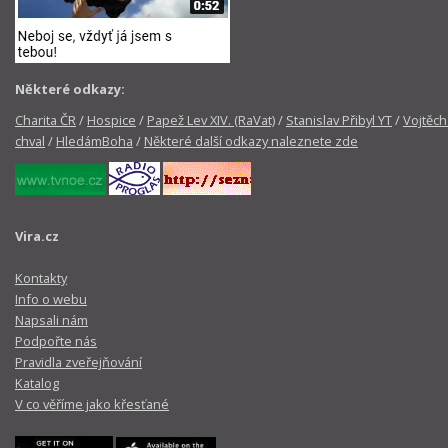
Některé odkazy:
Charita ČR
/
Hospice
/
Papež Lev XIV. (RaVat)
/
Stanislav Přibyl YT
/
Vojtěch
chval
/
HledámBoha
/
Některé další odkazy naleznete zde
Vira.cz
Kontakty
Info o webu
Napsali nám
Podpořte nás
Pravidla zveřejňování
Katalog
V co věříme jako křesťané