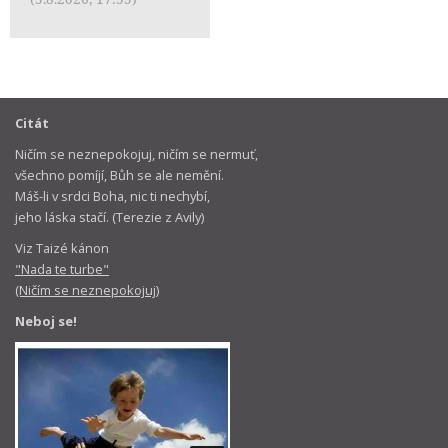
Citát
Ničím se neznepokojuj, ničím se nermuť,
všechno pomíjí, Bůh se ale nemění.
Máš-li v srdci Boha, nic ti nechybí,
jeho láska stačí. (Terezie z Avily)
Viz Taizé kánon
"Nada te turbe"
(Ničím se neznepokojuj)
Neboj se!