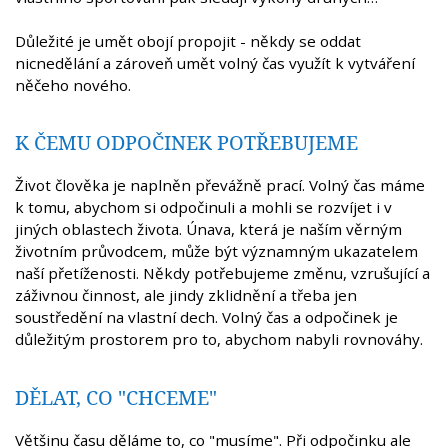
Důležité je umět obojí propojit - někdy se oddat
nicnedělání a zároveň umět volný čas využít k vytváření
něčeho nového.
K ČEMU ODPOČINEK POTŘEBUJEME
Život člověka je naplněn převážně prací. Volný čas máme
k tomu, abychom si odpočinuli a mohli se rozvíjet i v
jiných oblastech života. Únava, která je naším věrným
životním průvodcem, může být významným ukazatelem
naší přetíženosti. Někdy potřebujeme změnu, vzrušující a
záživnou činnost, ale jindy zklidnění a třeba jen
soustředění na vlastní dech. Volný čas a odpočinek je
důležitým prostorem pro to, abychom nabyli rovnováhy.
DĚLAT, CO "CHCEME"
Většinu času děláme to, co "musíme". Při odpočinku ale