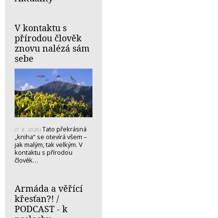
V kontaktu s
přírodou člověk
znovu nalézá sám
sebe
Tato překrásná
(7. 8. 2026)
„kniha“ se otevírá všem –
jak malým, tak velkým. V
kontaktu s přírodou
člověk…
Armáda a věřící
křesťan?! /
PODCAST - k