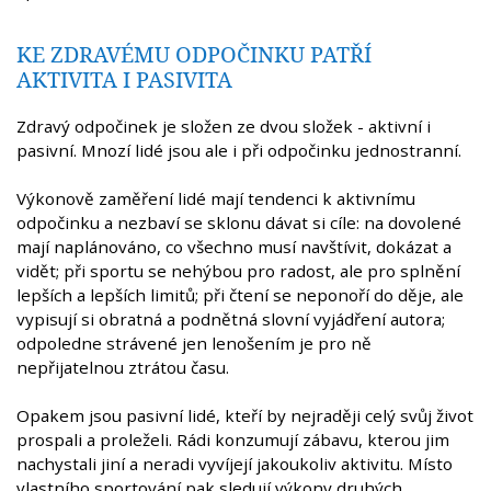
KE ZDRAVÉMU ODPOČINKU PATŘÍ
AKTIVITA I PASIVITA
Zdravý odpočinek je složen ze dvou složek - aktivní i
pasivní. Mnozí lidé jsou ale i při odpočinku jednostranní.
Výkonově zaměření lidé mají tendenci k aktivnímu
odpočinku a nezbaví se sklonu dávat si cíle: na dovolené
mají naplánováno, co všechno musí navštívit, dokázat a
vidět; při sportu se nehýbou pro radost, ale pro splnění
lepších a lepších limitů; při čtení se neponoří do děje, ale
vypisují si obratná a podnětná slovní vyjádření autora;
odpoledne strávené jen lenošením je pro ně
nepřijatelnou ztrátou času.
Opakem jsou pasivní lidé, kteří by nejraději celý svůj život
prospali a proleželi. Rádi konzumují zábavu, kterou jim
nachystali jiní a neradi vyvíjejí jakoukoliv aktivitu. Místo
vlastního sportování pak sledují výkony druhých…