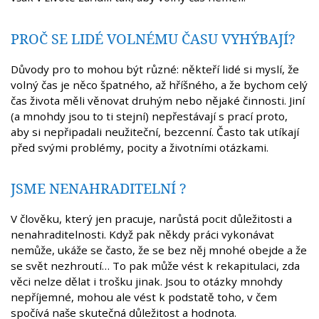
PROČ SE LIDÉ VOLNÉMU ČASU VYHÝBAJÍ?
Důvody pro to mohou být různé: někteří lidé si myslí, že
volný čas je něco špatného, až hříšného, a že bychom celý
čas života měli věnovat druhým nebo nějaké činnosti. Jiní
(a mnohdy jsou to ti stejní) nepřestávají s prací proto,
aby si nepřipadali neužiteční, bezcenní. Často tak utíkají
před svými problémy, pocity a životními otázkami.
JSME NENAHRADITELNÍ ?
V člověku, který jen pracuje, narůstá pocit důležitosti a
nenahraditelnosti. Když pak někdy práci vykonávat
nemůže, ukáže se často, že se bez něj mnohé obejde a že
se svět nezhroutí… To pak může vést k rekapitulaci, zda
věci nelze dělat i trošku jinak. Jsou to otázky mnohdy
nepříjemné, mohou ale vést k podstatě toho, v čem
spočívá naše skutečná důležitost a hodnota.