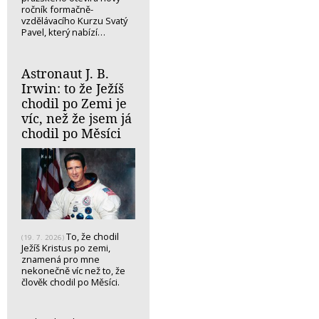
ročník formačně-
vzdělávacího Kurzu Svatý
Pavel, který nabízí…
Astronaut J. B.
Irwin: to že Ježíš
chodil po Zemi je
víc, než že jsem já
chodil po Měsíci
To, že chodil
(19. 7. 2026)
Ježíš Kristus po zemi,
znamená pro mne
nekonečně víc než to, že
člověk chodil po Měsíci.