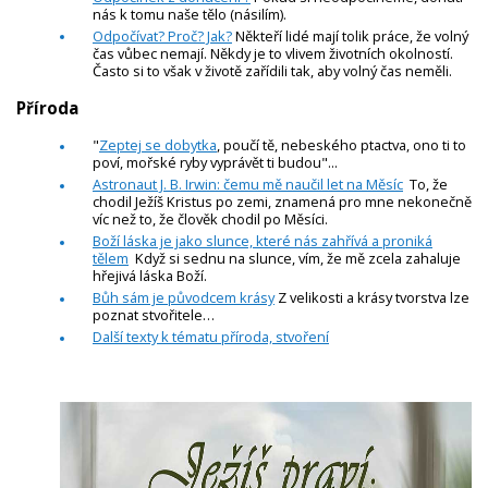
nás k tomu naše tělo (násilím).
Odpočívat? Proč? Jak?
Někteří lidé mají tolik práce, že volný
čas vůbec nemají. Někdy je to vlivem životních okolností.
Často si to však v životě zařídili tak, aby volný čas neměli.
Příroda
"
Zeptej se dobytka
, poučí tě, nebeského ptactva, ono ti to
poví, mořské ryby vyprávět ti budou"...
Astronaut J. B. Irwin: čemu mě naučil let na Měsíc
To, že
chodil Ježíš Kristus po zemi, znamená pro mne nekonečně
víc než to, že člověk chodil po Měsíci.
Boží láska je jako slunce, které nás zahřívá a proniká
tělem
Když si sednu na slunce, vím, že mě zcela zahaluje
hřejivá láska Boží.
Bůh sám je původcem krásy
Z velikosti a krásy tvorstva lze
poznat stvořitele…
Další texty k tématu příroda, stvoření