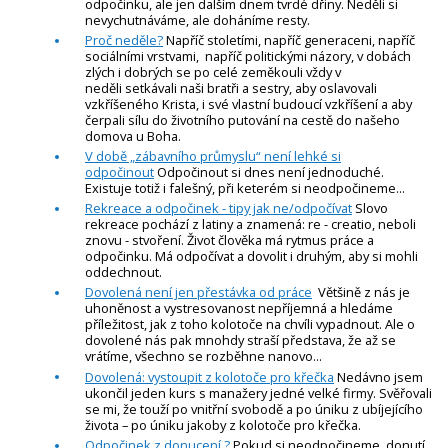
odpočinku, ale jen dalším dnem tvrdé dřiny. Neděli si
nevychutnáváme, ale doháníme resty.
Proč neděle?
Napříč stoletími, napříč generaceni, napříč
sociálními vrstvami, napříč politickými názory, v dobách
zlých i dobrých se po celé zeměkouli vždy v
neděli setkávali naši bratři a sestry, aby oslavovali
vzkříšeného Krista, i své vlastní budoucí vzkříšení a aby
čerpali sílu do životního putování na cestě do našeho
domova u Boha.
V době „zábavního průmyslu“ není lehké si
odpočinout
Odpočinout si dnes není jednoduché.
Existuje totiž i falešný, při keterém si neodpočineme...
Rekreace a odpočinek - tipy jak ne/odpočívat
Slovo
rekreace pochází z latiny a znamená: re - creatio, neboli
znovu - stvoření. Život člověka má rytmus práce a
odpočinku. Má odpočívat a dovolit i druhým, aby si mohli
oddechnout.
Dovolená není jen přestávka od práce
Většině z nás je
uhoněnost a vystresovanost nepříjemná a hledáme
příležitost, jak z toho kolotoče na chvíli vypadnout. Ale o
dovolené nás pak mnohdy straší představa, že až se
vrátíme, všechno se rozběhne nanovo...
Dovolená: vystoupit z kolotoče pro křečka
Nedávno jsem
ukončil jeden kurs s manažery jedné velké firmy. Svěřovali
se mi, že touží po vnitřní svobodě a po úniku z ubíjejícího
života – po úniku jakoby z kolotoče pro křečka.
Odpočinek z donucení ?
Pokud si neodpočineme, donutí