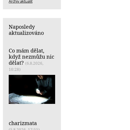
Archiv aktualit
Naposledy
aktualizováno
Co mám dělat,
když nezmůžu nic
dělat?
(6.8.2026,
10:28)
charizmata
(5.8.2026, 17:55)