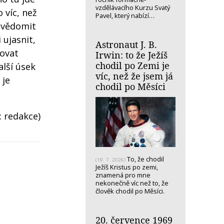
vzdělávacího Kurzu Svatý
 víc, než
Pavel, který nabízí…
 uvědomit
 ujasnit,
Astronaut J. B.
govat
Irwin: to že Ježíš
chodil po Zemi je
alší úsek
víc, než že jsem já
 je
chodil po Měsíci
: redakce)
To, že chodil
(19. 7. 2026)
Ježíš Kristus po zemi,
znamená pro mne
nekonečně víc než to, že
člověk chodil po Měsíci.
20. července 1969