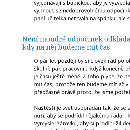
vyjednávají s babičkou, aby je vyzved
vyhnout se nedobrovolnému odpočinku.
paní učitelka netrvala na spánku, ale s
Není moudré odpočinek odkláda
kdy na něj budeme mít čas
O pár let později by si člověk rád po o
školní, pak pracovní a když konečně př
je času ještě méně. Z toho plyne, že
mít čas, protože ten budeme mít až v
předčasně právě proto, že jsme potř
Naštěstí je svět uspořádán tak, že se 
nutí, aby se podřídil nějakému řádu. I k
Vymyslel žárovku, aby si prodloužil den