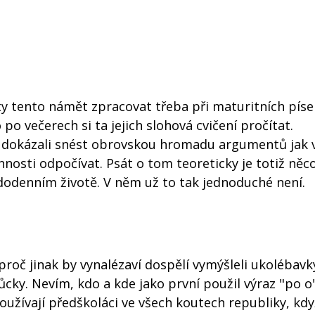
ty tento námět zpracovat třeba při maturitních pís
 po večerech si ta jejich slohová cvičení pročítat.
dé dokázali snést obrovskou hromadu argumentů jak 
nosti odpočívat. Psát o tom teoreticky je totiž něc
ždodenním životě. V něm už to tak jednoduché není.
 proč jinak by vynalézaví dospělí vymýšleli ukolébav
cky. Nevím, kdo a kde jako první použil výraz "po o"
používají předškoláci ve všech koutech republiky, kdy