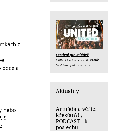
emkách z
Festival pro mládež
ve
UNITED 20. 8. - 22. 8. Vsetín
Mediálně spolupracujeme
o docela
Aktuality
Armáda a věřící
ky nebo
křesťan?! /
. S
PODCAST - k
ž
poslechu