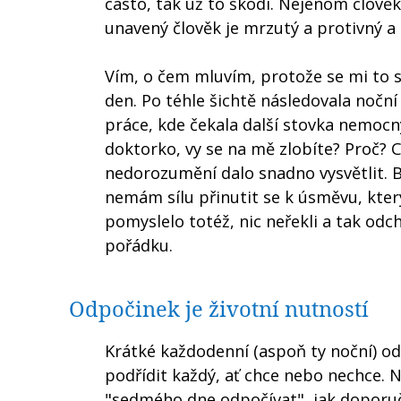
často, tak už to škodí. Nejenom člověk
unavený člověk je mrzutý a protivný a 
Vím, o čem mluvím, protože se mi to st
den. Po téhle šichtě následovala nočn
práce, kde čekala další stovka nemocnýc
doktorko, vy se na mě zlobíte? Proč? C
nedorozumění dalo snadno vysvětlit. B
nemám sílu přinutit se k úsměvu, který
pomyslelo totéž, nic neřekli a tak od
pořádku.
Odpočinek je životní nutností
Krátké každodenní (aspoň ty noční) od
podřídit každý, ať chce nebo nechce. 
"sedmého dne odpočívat", jak doporuču