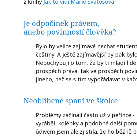
z knihy
Jak to vidí Marie Svatošová
Je odpočinek právem,
anebo povinností člověka?
Bylo by velice zajímavé nechat studen
češtiny. A ještě zajímavější by pak bylo
Nepochybuji o tom, že by ti mladí li
prospěch práva, tak ve prospěch povin
jiného, než se s tím vypořádávat v ka
Neoblíbené spaní ve školce
Problémy začínají často už v peřince -
vyráběli kolébky a podobné další pomů
údivem jsem ale zjistila, že ho běžně 