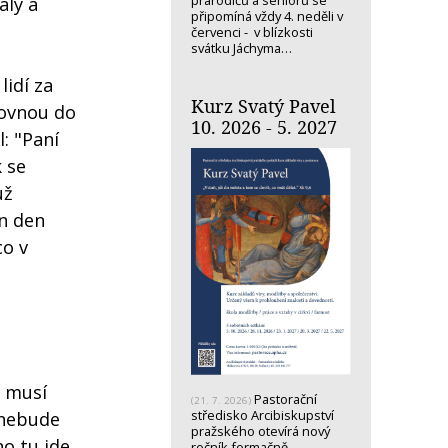
prarodičů a seniorů se
alý a
připomíná vždy 4. neděli v
červenci - v blízkosti
svátku Jáchyma…
lidí za
Kurz Svatý Pavel
rovnou do
10. 2026 - 5. 2027
: "Paní
k se
už
en den
co v
e musí
Pastorační
(21. 7. 2026)
středisko Arcibiskupství
 nebude
pražského otevírá nový
o tu jde
ročník formačně-