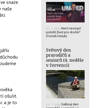
 ve snaze
y naše
ti.
Není nesmysl
(27. 7. 2026)
položit život pro druhé?
(Tomáš Holub)
Světový den
jdřív
prarodičů a
v důchodu
seniorů (4. neděle
j budeme
v červenci)
lověka
í ošulit.
c a je to
Světový den
(22. 7. 2026)