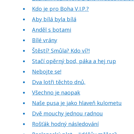
Kdo je pro Boha V.I.P.?
Aby bílá byla bílá
Anděl s botami
Bílé vrány
Štěstí? Smůla? Kdo ví?!
Stačí opěrný bod, páka a hej rup
Nebojte se!
Dva lotři těchto dnů,
Všechno je naopak
Naše pusa je jako hlaveň kulometu
Dvě mouchy jednou radnou
Rošťák hodný následování