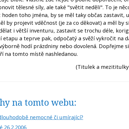
ovit tělesné síly, ale také "světit neděli". To je něco
ýt hoden toho jména, by se měl taky občas zastavit,
l by projevit vděčnost (je za co děkovat) a měl by si
dělat i větší inventuru, zastavit se trochu déle, kori
lší etapu a teprve pak, odpočatý a svěží vykročit na d
e výborně hodí prázdniny nebo dovolená. Dopřejme si
 září na tomto místě nashledanou.
(Titulek a mezititulky
nihy na tomto webu:
 dlouhodobě nemocné či umírající?
 26.2.2006