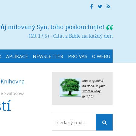
můj milovaný Syn, toho poslouchejte!
(Mt 17,5) -
Citát z Bible na každý den
K
APLIKACE
NEWSLETTER
PRO VÁS
O WEBU
:
Knihovna
Kdo se spoléhá
na Boha, je jako
strom u vody
.
ie Svatošová
(Jr 17,5)
tí