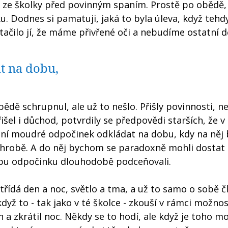
la ze školky před povinným spaním. Prostě po obědě,
 Dodnes si pamatuji, jaká to byla úleva, když tehd
tačilo jí, že máme přivřené oči a nebudíme ostatní dě
t na dobu,
bědě schrupnul, ale už to nešlo. Přišly povinnosti, ne
išel i důchod, potvrdily se předpovědi starších, že 
 není moudré odpočinek odkládat na dobu, kdy na ně
 hrobě. A do něj bychom se paradoxně mohli dostat
ebu odpočinku dlouhodobě podceňovali.
střídá den a noc, světlo a tma, a už to samo o sobě č
dyž to - tak jako v té školce - zkouší v rámci možnost
 a zkrátil noc. Někdy se to hodí, ale když je toho mo