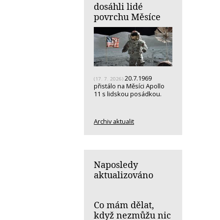
dosáhli lidé
povrchu Měsíce
20.7.1969
(17. 7. 2026)
přistálo na Měsíci Apollo
11 s lidskou posádkou.
Archiv aktualit
Naposledy
aktualizováno
Co mám dělat,
když nezmůžu nic