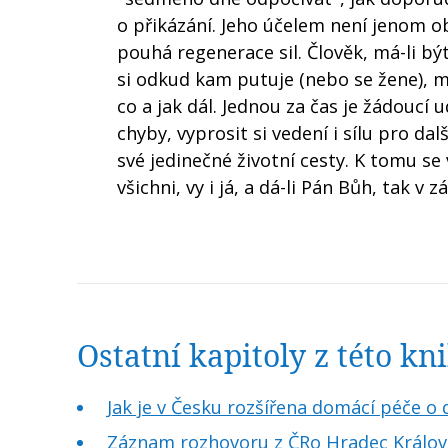
o přikázání. Jeho účelem není jenom obn
pouhá regenerace sil. Člověk, má-li b
si odkud kam putuje (nebo se žene), mě
co a jak dál. Jednou za čas je žádoucí u
chyby, vyprosit si vedení i sílu pro da
své jedinečné životní cesty. K tomu s
všichni, vy i já, a dá-li Pán Bůh, tak v
Ostatní kapitoly z této k
Jak je v Česku rozšířena domácí péče o
Záznam rozhovoru z ČRo Hradec Králové