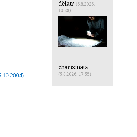
dělat?
(6.8.2026,
10:28)
charizmata
(5.8.2026, 17:55)
6.10.2004)