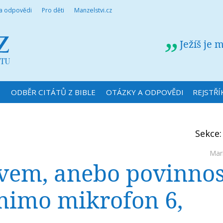
 a odpovědi
Pro děti
Manzelstvi.cz
Ježíš je 
N
ODBĚR CITÁTŮ Z BIBLE
OTÁZKY A ODPOVĚDI
REJSTŘÍ
Sekce
Mar
vem, anebo povinnos
mimo mikrofon 6,