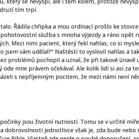
u, který se nevyspí, ale i těm kolem, protože nevysp
druzí tím trpí.
alo. Řádila chřipka a mou ordinací prošlo ke stovce 
í pohotovostní služba s mnoha výjezdy a ráno opět 
h. Mezi nimi pacient, který řekl nahlas, co si myslel
o jsem vám udělal?" Naštěstí to vyslovil nahlas a ta
ez problémů pochopil a uznal, že při takové únavě 
 ode mne právem očekával. Ale kolik lidí si asi za t
cházeli s nepříjemným pocitem, že mezi námi není ně
počinky jsou životní nutností. Tomu se v určité míř
Na dobrovolnosti jednotlivce však je, zda bude nebo
je Bible. Vlastně zde nejde o pouhé doporučení, on