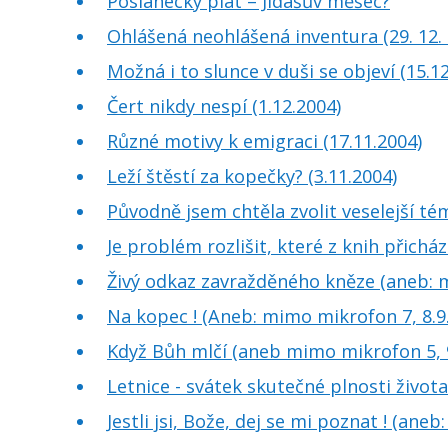
Poslanecký plat – Jidášův měšec?
Ohlášená neohlášená inventura (29. 12.
Možná i to slunce v duši se objeví (15.1
Čert nikdy nespí (1.12.2004)
Různé motivy k emigraci (17.11.2004)
Leží štěstí za kopečky? (3.11.2004)
Původně jsem chtěla zvolit veselejší té
Je problém rozlišit, které z knih přicház
Živý odkaz zavražděného kněze (aneb: m
Na kopec ! (Aneb: mimo mikrofon 7, 8.9.
Když Bůh mlčí (aneb mimo mikrofon 5, 9
Letnice - svátek skutečné plnosti živo
Jestli jsi, Bože, dej se mi poznat ! (ane