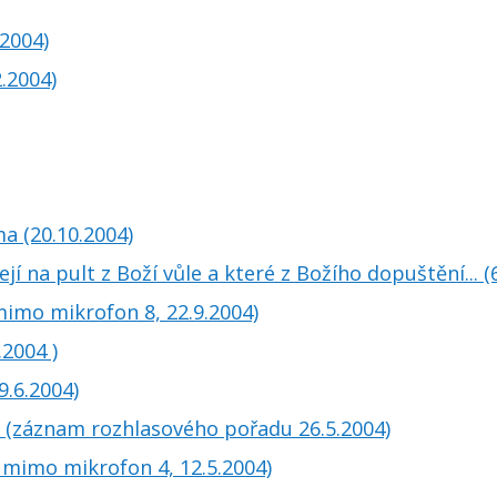
 2004)
2.2004)
ma (20.10.2004)
ejí na pult z Boží vůle a které z Božího dopuštění... (
imo mikrofon 8, 22.9.2004)
2004 )
.6.2004)
ta (záznam rozhlasového pořadu 26.5.2004)
b: mimo mikrofon 4, 12.5.2004)