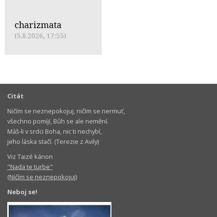
charizmata
(5.8.2026, 17:55)
Citát
Ničím se neznepokojuj, ničím se nermuť,
všechno pomíjí, Bůh se ale nemění.
Máš-li v srdci Boha, nic ti nechybí,
jeho láska stačí. (Terezie z Avily)
Viz Taizé kánon
"Nada te turbe"
(Ničím se neznepokojuj)
Neboj se!