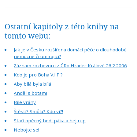
Ostatní kapitoly z této knihy na
tomto webu:
Jak je v Česku rozšířena domácí péče o dlouhodobě
nemocné či umírající?
Záznam rozhovoru z ČRo Hradec Králové 26.2.2006
Kdo je pro Boha V.I.P.?
Aby bílá byla bílá
Anděl s botami
Bílé vrány
Štěstí? Smůla? Kdo ví?!
Stačí opěrný bod, páka a hej rup
Nebojte se!