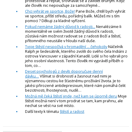
protestovat a reptat, srovnávat se a závidět druhým. Když
ale člověk nic nepovažuje za samozřejmé...
Chci vyhrát ve sportce, Bože!
Pane Bože, chtěl bych vyhrát
ve sportce, příští středu, pořádný balík. Můžeš mi s tím
pomoci ? Děkuji za kladné vyřízení.
Pokud nemáme žádný důvod k radosti...
Nenalézáme-li
momentálně ve svém životě žádný důvod k radosti,
zůstává nám možnost radovat se z radosti Boží a štěstí,
přítomného neustále v hloubi naší duše.
Tvoje štěstí nespočívá v hromadění ... čehokoliv
Náčelník
Ralph je šedesátník, kterého zvolili do svého čela Indiáni z
ostrova Vancouver v západní Kanadě. Lidé si ho vybrali pro
jeho osobní vlastnosti. Tento člověk mi vyprávěl příběh o
tom, co…
Deset psychologů z devíti doporučuje denní
dávku…
Všímat si drobností a žasnout nad nimi je
významnou cestou ke šťastnému prožívání života. Je to
jakési přirozené antidepresivum, které nám pomáhá čelit
bezcitnosti, lhostejnosti, nudě…
Možná mě čeká štěstí jinde, než kam se úporně deru
Moje
štěstí možná není v tom prodrat se tam, kam prahnu, ale
nechat se vést na své místo.
Další texty k tématu
štěstí a radost