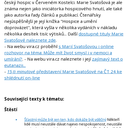
český hospic v Červeném Kostelci. Marie Svatošová je ale
známa nejen jako iniciátorka hospicového hnutí, ale také
jako autorka řady článků a publikací. Čtenářsky
nejúspěšnější je její knížka "Hospice a umění
doprovázet", která vyšla v několika vydáních v nákladu
několika desítek tisíc výtisků... Další
dostupné tituly Marie
Svatošové naleznete zde
.
- Na webu vira.cz proběhl
s Marií Svatošovou i online
rozhovor na téma: Může mít život smysl i v nemoci a
umírání?
. - Na webu vira.cz naleznete i její
zajímavý text o
eutanazii...
-
15-ti minutové
představení Marie Svatošové na ČT 24 ke
shlédnutí on-line
Související texty k tématu:
Štěstí
Šťastný může být jen ten, kdo dokáže být vděčný
Někteří
lidé musí neustále dávat najevo nespokojenost, neustále