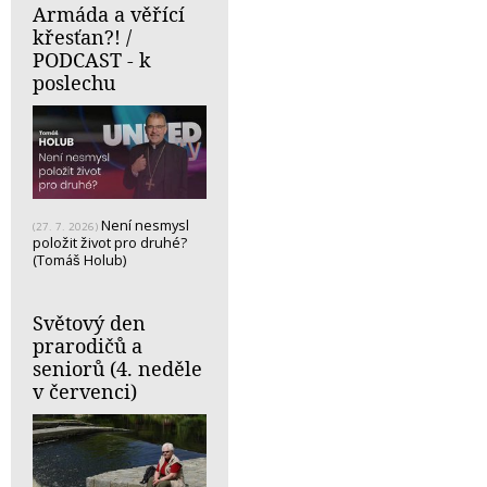
Armáda a věřící
křesťan?! /
PODCAST - k
poslechu
Není nesmysl
(27. 7. 2026)
položit život pro druhé?
(Tomáš Holub)
Světový den
prarodičů a
seniorů (4. neděle
v červenci)