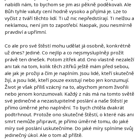
nabídli nám, to bychom se jim asi pěkně poděkovali. Ale
Bůh tyhle valuty cení hodně vysoko a přijímá je. Lze to
vyčíst z tváří těchto lidí. Ti už nic nepředstírají. Ti nelžou a
neklamou, není jim to zapotřebí. Naopak, jsou nesmírně
pravdiví a upřímní.
Co ale pro své štěstí mohu udělat já osobně, konkrétně
už dnes? Jediné. Co nejlíp a co nejsmysluplněji prožít
právě ten dnešek. Potom zítřek atd. Ono vlastně nezaleží
ani tak na tom, kolik těch zítřků ještě mám před sebou,
ale jak je prožiji a čím je naplním. Jsou lidé, kteří skutečně
žijí, a jsou lidé, kteří pouze existují nebo jen konzumují.
Život je však příliš vzácný na to, abychom jenom živořili
nebo jenom konzumovali. Každý z nás má na tomto světě
své jedinečné a nezastupitelné poslání a naše štěstí je
přímo úměrné jeho naplnění. To bych chtěla dvakrát
podtrhnout. Protože ono skutečné štěstí, o které nás ani
smrt nemůže připravit, je přímo úměrné tomu, do jaké
míry své poslání uskutečníme. Do jaké míry splníme svůj
jedinečný úkol. Ale o tom až příště.