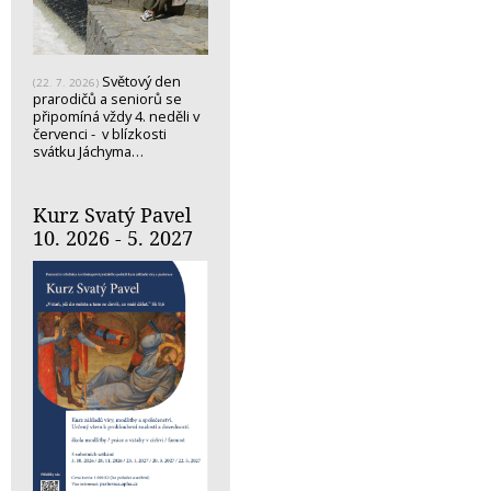
Světový den
(22. 7. 2026)
prarodičů a seniorů se
připomíná vždy 4. neděli v
červenci - v blízkosti
svátku Jáchyma…
Kurz Svatý Pavel
10. 2026 - 5. 2027