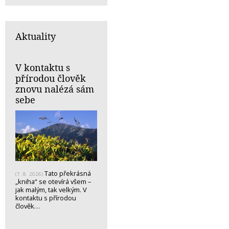
Aktuality
V kontaktu s
přírodou člověk
znovu nalézá sám
sebe
Tato překrásná
(7. 8. 2026)
„kniha“ se otevírá všem –
jak malým, tak velkým. V
kontaktu s přírodou
člověk…