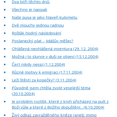
Dva lotři těchto dnů,
Všechno je naopak
Naše pusa je jako hlaveň kulometu
Dvě mouchy jednou radnou
Rošťák hodný následování
Poslanecký plat – Jidášův měšec?
Ohlášená neohlášená inventura (29. 12. 2004)
Možná i to slunce v duši se objeví (15.12.2004)
Čert nikdy nespí (1.12.2004)
Různé motivy k emigraci (17.11.2004)
Leží štěstí za kopečky? (3.11.2004)
Původně jsem chtěla zvolit veselejší téma
(20.10.2004)
Je problém rozlišit, které z knih přicházejí na pult z
Boží vůle a které z Božího dopuštění... (6.10.2004)
Živý odkaz zavražděného kněze (aneb: mimo