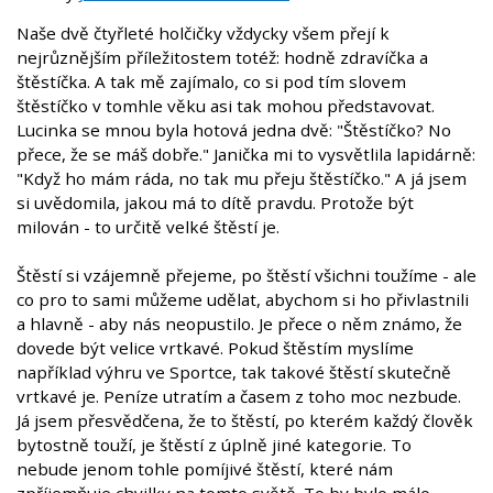
Naše dvě čtyřleté holčičky vždycky všem přejí k
nejrůznějším příležitostem totéž: hodně zdravíčka a
štěstíčka. A tak mě zajímalo, co si pod tím slovem
štěstíčko v tomhle věku asi tak mohou představovat.
Lucinka se mnou byla hotová jedna dvě: "Štěstíčko? No
přece, že se máš dobře." Janička mi to vysvětlila lapidárně:
"Když ho mám ráda, no tak mu přeju štěstíčko." A já jsem
si uvědomila, jakou má to dítě pravdu. Protože být
milován - to určitě velké štěstí je.
Štěstí si vzájemně přejeme, po štěstí všichni toužíme - ale
co pro to sami můžeme udělat, abychom si ho přivlastnili
a hlavně - aby nás neopustilo. Je přece o něm známo, že
dovede být velice vrtkavé. Pokud štěstím myslíme
například výhru ve Sportce, tak takové štěstí skutečně
vrtkavé je. Peníze utratím a časem z toho moc nezbude.
Já jsem přesvědčena, že to štěstí, po kterém každý člověk
bytostně touží, je štěstí z úplně jiné kategorie. To
nebude jenom tohle pomíjivé štěstí, které nám
zpříjemňuje chvilky na tomto světě. To by bylo málo.