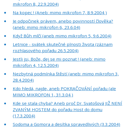
mikrofon 8, 22.9.2004)
Na kopec ! (Aneb: mimo mikrofon 7, 8.9.2004 )
Je odpočinek právem, anebo povinností člověka?
(aneb: mimo mikrofon 6, 23.6.04)
Když Bůh mlčí (aneb mimo mikrofon 5, 9.6.2004)
Letnice - svátek skutečné plnosti života (záznam
rozhlasového pořadu 26.5.2004)
Jestli jsi, Bože, dej se mi poznat ! (aneb: mimo
mikrofon 4, 12.5.2004)
Nezbytná podmínka štěstí (aneb: mimo mikrofon 3,
28.4.2004)
Kdo hledá, najde, aneb POKRAČOVÁNÍ pořadu (ale
MIMO MIKROFON 1, 31.3.04 )
Kde se stala chyba? Aneb proč Dr. Svatošová JIŽ NENÍ
ZVANÝM HOSTEM do pořadu Host do domu
(17.3.2004)
Sodoma a Gomora a desítka spravedlivých (3.3.2004)