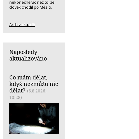
nekonečně víc než to, že
člověk chodil po Měsíci.
Archiv aktualit
Naposledy
aktualizováno
Co mám dělat,
když nezmůžu nic
dělat?
(6.8.2026,
10:28)