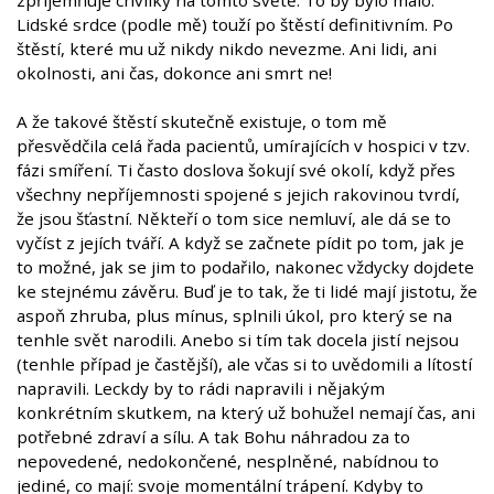
Lidské srdce (podle mě) touží po štěstí definitivním. Po
štěstí, které mu už nikdy nikdo nevezme. Ani lidi, ani
okolnosti, ani čas, dokonce ani smrt ne!
A že takové štěstí skutečně existuje, o tom mě
přesvědčila celá řada pacientů, umírajících v hospici v tzv.
fázi smíření. Ti často doslova šokují své okolí, když přes
všechny nepříjemnosti spojené s jejich rakovinou tvrdí,
že jsou šťastní. Někteří o tom sice nemluví, ale dá se to
vyčíst z jejích tváří. A když se začnete pídit po tom, jak je
to možné, jak se jim to podařilo, nakonec vždycky dojdete
ke stejnému závěru. Buď je to tak, že ti lidé mají jistotu, že
aspoň zhruba, plus mínus, splnili úkol, pro který se na
tenhle svět narodili. Anebo si tím tak docela jistí nejsou
(tenhle případ je častější), ale včas si to uvědomili a lítostí
napravili. Leckdy by to rádi napravili i nějakým
konkrétním skutkem, na který už bohužel nemají čas, ani
potřebné zdraví a sílu. A tak Bohu náhradou za to
nepovedené, nedokončené, nesplněné, nabídnou to
jediné, co mají: svoje momentální trápení. Kdyby to