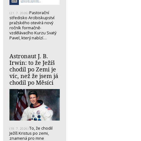
Pastorační
(21. 7. 2026)
středisko Arcibiskupství
pražského otevírá nový
ročník formačně-
vzdělávacího Kurzu Svatý
Pavel, který nabízí…
Astronaut J. B.
Irwin: to že Ježíš
chodil po Zemi je
víc, než že jsem já
chodil po Měsíci
To, že chodil
(19. 7. 2026)
Ježíš Kristus po zemi,
znamená pro mne