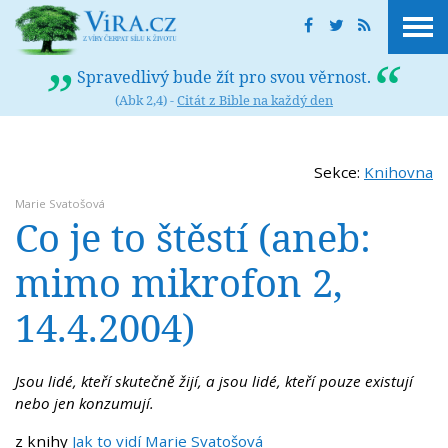
Spravedlivý bude žít pro svou věrnost.
(Abk 2,4) -
Citát z Bible na každý den
Sekce:
Knihovna
Marie Svatošová
Co je to štěstí (aneb:
mimo mikrofon 2,
14.4.2004)
Jsou lidé, kteří skutečně žijí, a jsou lidé, kteří pouze existují
nebo jen konzumují.
z knihy
Jak to vidí Marie Svatošová