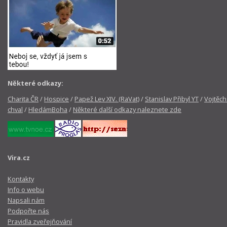
Některé odkazy:
Charita ČR
/
Hospice
/
Papež Lev XIV. (RaVat)
/
Stanislav Přibyl YT
/
Vojtěch
chval
/
HledámBoha
/
Některé další odkazy naleznete zde
Vira.cz
Kontakty
Info o webu
Napsali nám
Podpořte nás
Pravidla zveřejňování