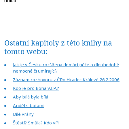
utíkat."
Ostatní kapitoly z této knihy na
tomto webu:
Jak je v Česku rozšířena domácí péče o dlouhodobě
nemocné či umírající?
Záznam rozhovoru z ČRo Hradec Králové 26.2.2006
Kdo je pro Boha V.I.P.?
Aby bílá byla bílá
Anděl s botami
Bílé vrány
Štěstí? Smůla? Kdo ví?!