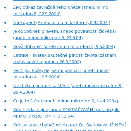
Živý odkaz zavražděného kněze (aneb: mimo
mikrofon 8, 22.9.2004)
Na kopec ! (Aneb: mimo mikrofon 7, 8.9.2004 )
Je odpočinek právem, anebo povinností člověka?
(aneb: mimo mikrofon 6, 23.6.04)
Když Bůh mlčí (aneb mimo mikrofon 5, 9.6.2004)
Letnice - svátek skutečné plnosti života (záznam
rozhlasového pořadu 26.5.2004)
Jestli jsi, Bože, dej se mi poznat ! (aneb: mimo
mikrofon 4, 12.5.2004)
Nezbytná podmínka štěstí (aneb: mimo mikrofon 3,
28.4.2004)
Co je to štěstí (aneb: mimo mikrofon 2, 14.4.2004)
Kdo hledá, najde, aneb POKRAČOVÁNÍ pořadu (ale
MIMO MIKROFON 1, 31.3.04 )
Kde se stala chyba? Aneb proč Dr. Svatošová JIŽ NENÍ