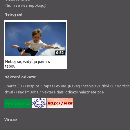
(Ničím se neznepokojuj)
Neboj se!
Některé odkazy:
Charita ČR
/
Hospice
/
Papež Lev XIV. (RaVat)
/
Stanislav Přibyl YT
/
Vojtěch
chval
/
HledámBoha
/
Některé další odkazy naleznete zde
Vira.cz