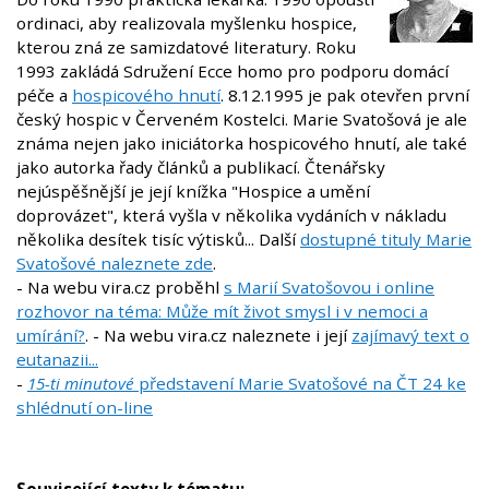
ordinaci, aby realizovala myšlenku hospice,
kterou zná ze samizdatové literatury. Roku
1993 zakládá Sdružení Ecce homo pro podporu domácí
péče a
hospicového hnutí
. 8.12.1995 je pak otevřen první
český hospic v Červeném Kostelci. Marie Svatošová je ale
známa nejen jako iniciátorka hospicového hnutí, ale také
jako autorka řady článků a publikací. Čtenářsky
nejúspěšnější je její knížka "Hospice a umění
doprovázet", která vyšla v několika vydáních v nákladu
několika desítek tisíc výtisků... Další
dostupné tituly Marie
Svatošové naleznete zde
.
- Na webu vira.cz proběhl
s Marií Svatošovou i online
rozhovor na téma: Může mít život smysl i v nemoci a
umírání?
. - Na webu vira.cz naleznete i její
zajímavý text o
eutanazii...
-
15-ti minutové
představení Marie Svatošové na ČT 24 ke
shlédnutí on-line
Související texty k tématu: