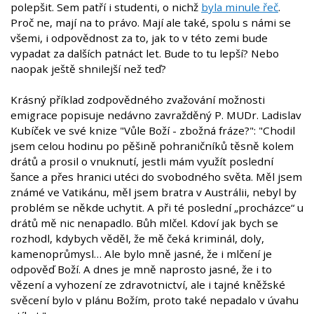
polepšit. Sem patří i studenti, o nichž
byla minule řeč
.
Proč ne, mají na to právo. Mají ale také, spolu s námi se
všemi, i odpovědnost za to, jak to v této zemi bude
vypadat za dalších patnáct let. Bude to tu lepší? Nebo
naopak ještě shnilejší než teď?
Krásný příklad zodpovědného zvažování možnosti
emigrace popisuje nedávno zavražděný P. MUDr. Ladislav
Kubíček ve své knize "Vůle Boží - zbožná fráze?": "Chodil
jsem celou hodinu po pěšině pohraničníků těsně kolem
drátů a prosil o vnuknutí, jestli mám využít poslední
šance a přes hranici utéci do svobodného světa. Měl jsem
známé ve Vatikánu, měl jsem bratra v Austrálii, nebyl by
problém se někde uchytit. A při té poslední „procházce“ u
drátů mě nic nenapadlo. Bůh mlčel. Kdoví jak bych se
rozhodl, kdybych věděl, že mě čeká kriminál, doly,
kamenoprůmysl… Ale bylo mně jasné, že i mlčení je
odpověď Boží. A dnes je mně naprosto jasné, že i to
vězení a vyhození ze zdravotnictví, ale i tajné kněžské
svěcení bylo v plánu Božím, proto také nepadalo v úvahu