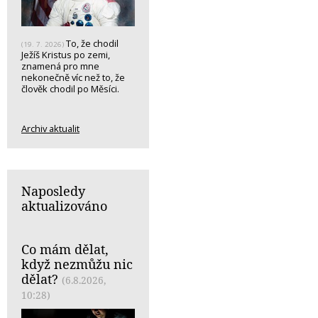
To, že chodil
(19. 7. 2026)
Ježíš Kristus po zemi,
znamená pro mne
nekonečně víc než to, že
člověk chodil po Měsíci.
Archiv aktualit
Naposledy
aktualizováno
Co mám dělat,
když nezmůžu nic
dělat?
(6.8.2026,
10:28)