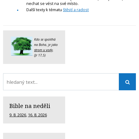
nechat se vést na své místo.
Další texty k tématu
štěstí a radost
Kdo se spoléhá
na Boha, je jako
strom u vody
.
(Jr 17,5)
Bible na neděli
9. 8. 2026
,
16. 8. 2026