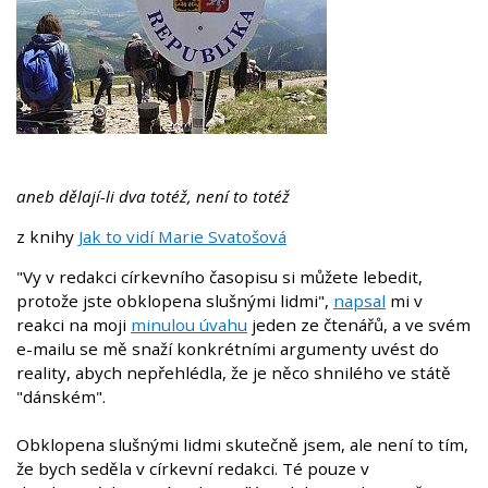
aneb dělají-li dva totéž, není to totéž
z knihy
Jak to vidí Marie Svatošová
"Vy v redakci církevního časopisu si můžete lebedit,
protože jste obklopena slušnými lidmi",
napsal
mi v
reakci na moji
minulou úvahu
jeden ze čtenářů, a ve svém
e-mailu se mě snaží konkrétními argumenty uvést do
reality, abych nepřehlédla, že je něco shnilého ve státě
"dánském".
Obklopena slušnými lidmi skutečně jsem, ale není to tím,
že bych seděla v církevní redakci. Té pouze v