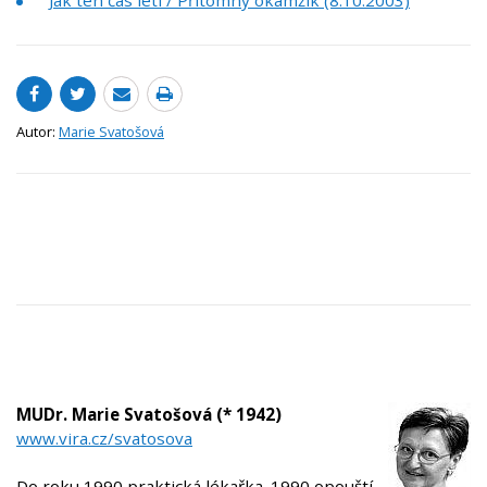
Jak ten čas letí / Přítomný okamžik (8.10.2003)
Autor:
Marie Svatošová
MUDr. Marie Svatošová (* 1942)
www.vira.cz/svatosova
Do roku 1990 praktická lékařka. 1990 opouští