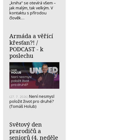
„kniha“ se otevírá všem –
jak malým, tak velkým. V
kontaktu s přírodou
člověk…
Armáda a věřící
křesťan?! /
PODCAST - k
poslechu
Není nesmysl
(27. 7. 2026)
položit život pro druhé?
(Tomáš Holub)
Světový den
prarodičů a
seniorů (4. neděle