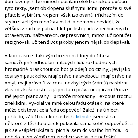
domluvených termínech posílám elektronickou poštou
tyto texty. Jsem obklopena slušnými lidmi, protože si své
přátele vybírám. Nejsem však izolovaná. Přicházím do
styku s velkým množstvím lidí a nemohu nevidět, že
většina z nich je patnáct let po listopadu znechucených,
otrávených, naštvaných, depresivních, mnozí už bohužel
rezignovali. Už ten život jakoby jenom nějak doklepávali.
V kontrastu s takovým hozením flinty do žita se
samozřejmě odhodlání mladých lidí, rozhodnutých
hromadně prásknout do bot (a odejít do ciziny), jeví jako
cosi sympatického. Mají právo na svobodu, mají právo na
omyl, mají právo (i za cenu nezbytných šrámů) nasbírat
vlastní zkušenosti - a já jim tato práva neupírám. Pouze
mě jejich plánovaný - protože hromadný - exodus trochu
zneklidnil. Vyvolal ve mně celou řadu otázek, na které
může existovat celá řada odpovědí. Záleží na úhlech
pohledu, záleží na okolnostech.
Minule
jsem si na
některé z těchto otázek pokusila sama sobě odpovědět a
jak se vzápětí ukázalo, píchla jsem do vosího hnízda. To
nebylo mým záměrem. Nechci vyvolat nic neřešící