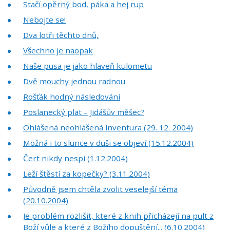
Stačí opěrný bod, páka a hej rup
Nebojte se!
Dva lotři těchto dnů,
Všechno je naopak
Naše pusa je jako hlaveň kulometu
Dvě mouchy jednou radnou
Rošťák hodný následování
Poslanecký plat – Jidášův měšec?
Ohlášená neohlášená inventura (29. 12. 2004)
Možná i to slunce v duši se objeví (15.12.2004)
Čert nikdy nespí (1.12.2004)
Leží štěstí za kopečky? (3.11.2004)
Původně jsem chtěla zvolit veselejší téma
(20.10.2004)
Je problém rozlišit, které z knih přicházejí na pult z
Boží vůle a které z Božího dopuštění... (6.10.2004)