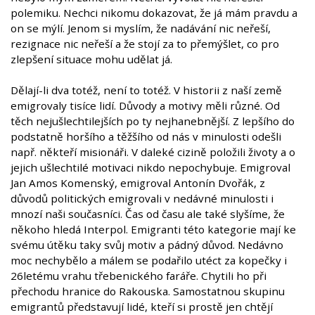
polemiku. Nechci nikomu dokazovat, že já mám pravdu a
on se mýlí. Jenom si myslím, že nadávání nic neřeší,
rezignace nic neřeší a že stojí za to přemýšlet, co pro
zlepšení situace mohu udělat já.
Dělají-li dva totéž, není to totéž. V historii z naší země
emigrovaly tisíce lidí. Důvody a motivy měli různé. Od
těch nejušlechtilejších po ty nejhanebnější. Z lepšího do
podstatně horšího a těžšího od nás v minulosti odešli
např. někteří misionáři. V daleké cizině položili životy a o
jejich ušlechtilé motivaci nikdo nepochybuje. Emigroval
Jan Amos Komenský, emigroval Antonín Dvořák, z
důvodů politických emigrovali v nedávné minulosti i
mnozí naši současníci. Čas od času ale také slyšíme, že
někoho hledá Interpol. Emigranti této kategorie mají ke
svému útěku taky svůj motiv a pádný důvod. Nedávno
moc nechybělo a málem se podařilo utéct za kopečky i
26letému vrahu třebenického faráře. Chytili ho při
přechodu hranice do Rakouska. Samostatnou skupinu
emigrantů představují lidé, kteří si prostě jen chtějí