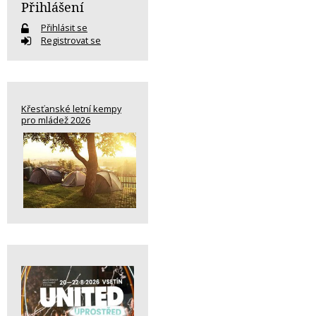
Přihlášení
Přihlásit se
Registrovat se
Křesťanské letní kempy
pro mládež 2026