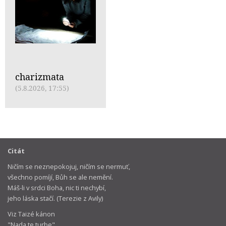
charizmata
(5.8.2026, 17:55)
Citát
Ničím se neznepokojuj, ničím se nermuť,
všechno pomíjí, Bůh se ale nemění.
Máš-li v srdci Boha, nic ti nechybí,
jeho láska stačí. (Terezie z Avily)
Viz Taizé kánon
"Nada te turbe"