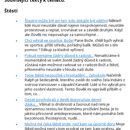
Štěstí
Šťastný může být jen ten, kdo dokáže být vděčný
Někteří
lidé musí neustále dávat najevo nespokojenost, neustále
protestovat a reptat, srovnávat se a závidět druhým. Když
ale člověk nic nepovažuje za samozřejmé...
Chci vyhrát ve sportce, Bože!
Pane Bože, chtěl bych vyhrát
ve sportce, příští středu, pořádný balík. Můžeš mi s tím
pomoci ? Děkuji za kladné vyřízení.
Pokud nemáme žádný důvod k radosti...
Nenalézáme-li
momentálně ve svém životě žádný důvod k radosti,
zůstává nám možnost radovat se z radosti Boží a štěstí,
přítomného neustále v hloubi naší duše.
Tvoje štěstí nespočívá v hromadění ... čehokoliv
Náčelník
Ralph je šedesátník, kterého zvolili do svého čela Indiáni z
ostrova Vancouver v západní Kanadě. Lidé si ho vybrali pro
jeho osobní vlastnosti. Tento člověk mi vyprávěl příběh o
tom, co…
Deset psychologů z devíti doporučuje denní
dávku…
Všímat si drobností a žasnout nad nimi je
významnou cestou ke šťastnému prožívání života. Je to
jakési přirozené antidepresivum, které nám pomáhá čelit
bezcitnosti, lhostejnosti, nudě…
Možná mě čeká štěstí jinde, než kam se úporně deru
Moje
štěstí možná není v tom prodrat se tam, kam prahnu, ale