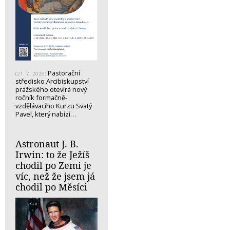
Pastorační
(21. 7. 2026)
středisko Arcibiskupství
pražského otevírá nový
ročník formačně-
vzdělávacího Kurzu Svatý
Pavel, který nabízí…
Astronaut J. B.
Irwin: to že Ježíš
chodil po Zemi je
víc, než že jsem já
chodil po Měsíci