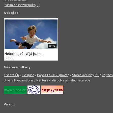
(Ničím se neznepokojuj)
Neboj se!
Některé odkazy:
Charita ČR
/
Hospice
/
Papež Lev XIV. (RaVat)
/
Stanislav Přibyl YT
/
Vojtěch
chval
/
HledámBoha
/
Některé další odkazy naleznete zde
Vira.cz