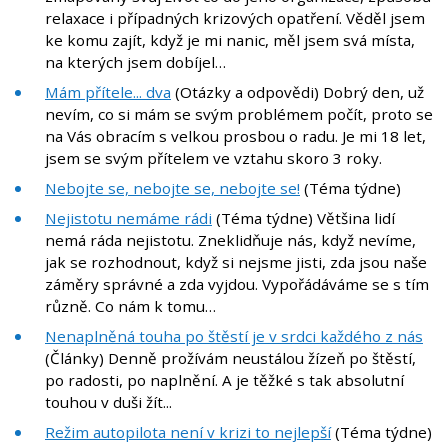
relaxace i případných krizových opatření. Věděl jsem
ke komu zajít, když je mi nanic, měl jsem svá místa,
na kterých jsem dobíjel…
Mám přítele... dva
(Otázky a odpovědi) Dobrý den, už
nevím, co si mám se svým problémem počít, proto se
na Vás obracím s velkou prosbou o radu. Je mi 18 let,
jsem se svým přítelem ve vztahu skoro 3 roky.
Nebojte se, nebojte se, nebojte se!
(Téma týdne)
Nejistotu nemáme rádi
(Téma týdne) Většina lidí
nemá ráda nejistotu. Zneklidňuje nás, když nevíme,
jak se rozhodnout, když si nejsme jisti, zda jsou naše
záměry správné a zda vyjdou. Vypořádáváme se s tím
různě. Co nám k tomu…
Nenaplněná touha po štěstí je v srdci každého z nás
(Články) Denně prožívám neustálou žízeň po štěstí,
po radosti, po naplnění. A je těžké s tak absolutní
touhou v duši žít...
Režim autopilota není v krizi to nejlepší
(Téma týdne)