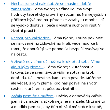
Nechali jsme si nakukat, že se musíme dobře
zabezpečit
(Téma týdne) Většina lidí má svoje
hodnoty teoreticky srovnány rozumně. Na nejvyšších
příčkách bývá rodina, přátelské vztahy. U mnoha lidí
se vysoko dostává i péče o vlastní duchovní růst. V
životní praxi to…
Radost pro každý den
(Téma týdne) Touha poklonit
se narozenému židovskému králi, vede mudrce k
tomu, že opouštějí své pohodlí a bezpečí. Vydávají se
na cestu...
V životě nevidíme dál než na krok před sebe. Víme
ale, s kým jdeme…
(Téma týdne) Skutečnost je
taková, že ve svém životě vidíme sotva na krok
dopředu. Dále nevíme, kam cesta povede. Můžeme
ale vědět, s kým jdeme. Kdo nás pozval na životní
cestu a k určitému způsobu životního…
Začala jsem žít s mužem
(Otázky a odpovědi) Začala
jsem žít s mužem, ačkoli nejsme manželé. Mrzí mě to
a modlila jsem se, aby Bůh obrátil mé srdce k sobě,