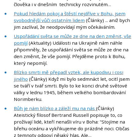
člověka i v dnešním technicky rozvinutém…
Pokud hledám pokoj a štěstí nejdříve v Bohu, jsem
svobodnější vůči ostatním lidem
(Články) ... aniž bych
jim zazlíval, že neodpovídají mým očekáváním.
Uspořádání světa se může ze dne na den změnit, vše
pomíjí
(Aktuality) Události na Ukrajině nám náhle
připomněly, že uspořádání světa se může ze dne na
den změnit, že vše pomíjí. Přejděme proto k Bohu,
který nepomíjí.
Blízko smrti mě přepadl vztek, ale kupodivu i cosi
jiného
(Články) Když mi bylo sedmnáct let, ocitl jsem
se tváří v tvář smrti. Bylo to ke konci druhé světové
války v lednu 1945, během velkého bombardování
Norimberku.
Bůh je nám blízko a záleží mu na nás
(Články)
Ateistický filosof Bertrand Russell popisuje to, co
prožívají lidé, kteří nenašli víru v Boha: "Stojíme na
břehu oceánu a vykřikujeme do prázdné noci. Občas
z temnoty odpoví nějaký hlas. Ale…