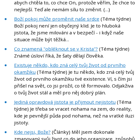
abych chtěla to, co chce On, protože věřím, že chce to
nejlepší. Teď ale nemám sílu to změnit. (…)
Boží pokoj může proměnit naše srdce
(Téma týdne)
Boží pokoj není jen obyčejný klid. Je to hluboká
jistota, že jsme milováni a v bezpečí - i když naše
situace může být těžká…
Co znamená "obléknout se v Krista"?
(Téma týdne)
Známé úsloví říká, že šaty dělají člověka.
Existuje někdo, kdo zná celý tvůj život od prvního
okamžiku
(Téma týdne) Je tu někdo, kdo zná celý tvůj
život od prvního okamžiku tvé existence. Ví, s čím jsi
přišel na svět, co jsi prožil, co tě formovalo. Odjakživa
o tvůj život stál a měl pro něj dobrý plán.
Jediná opravdová jistota je přijmout nejistotu
(Téma
týdne) Je třeba se vracet nohama na zem, do reality,
kde je pevnější půda pod nohama, než na vratké iluzi
jistoty.
Kde nejsi, Bože?
(Články) Měl jsem dokonale
zmapovaný svůj život co do jeho organizace, způsobů