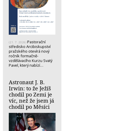
Pastorační
(21. 7. 2026)
středisko Arcibiskupství
pražského otevírá nový
ročník formačně-
vzdělávacího Kurzu Svatý
Pavel, který nabízí…
Astronaut J. B.
Irwin: to že Ježíš
chodil po Zemi je
víc, než že jsem já
chodil po Měsíci