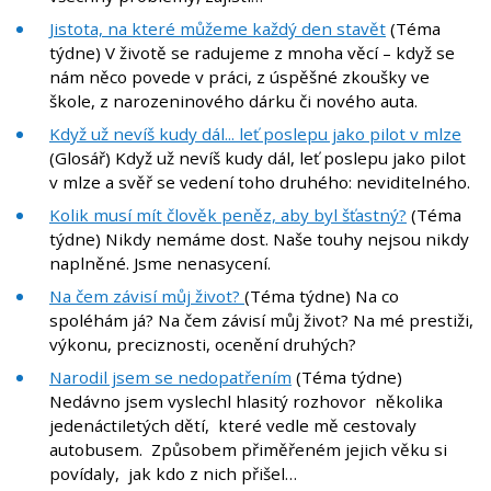
Jistota, na které můžeme každý den stavět
(Téma
týdne) V životě se radujeme z mnoha věcí – když se
nám něco povede v práci, z úspěšné zkoušky ve
škole, z narozeninového dárku či nového auta.
Když už nevíš kudy dál... leť poslepu jako pilot v mlze
(Glosář) Když už nevíš kudy dál, leť poslepu jako pilot
v mlze a svěř se vedení toho druhého: neviditelného.
Kolik musí mít člověk peněz, aby byl šťastný?
(Téma
týdne) Nikdy nemáme dost. Naše touhy nejsou nikdy
naplněné. Jsme nenasycení.
Na čem závisí můj život?
(Téma týdne) Na co
spoléhám já? Na čem závisí můj život? Na mé prestiži,
výkonu, preciznosti, ocenění druhých?
Narodil jsem se nedopatřením
(Téma týdne)
Nedávno jsem vyslechl hlasitý rozhovor několika
jedenáctiletých dětí, které vedle mě cestovaly
autobusem. Způsobem přiměřeném jejich věku si
povídaly, jak kdo z nich přišel…