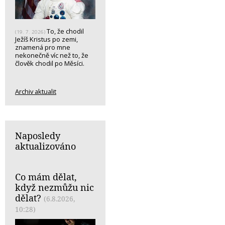
To, že chodil
(19. 7. 2026)
Ježíš Kristus po zemi,
znamená pro mne
nekonečně víc než to, že
člověk chodil po Měsíci.
Archiv aktualit
Naposledy
aktualizováno
Co mám dělat,
když nezmůžu nic
dělat?
(6.8.2026,
10:28)