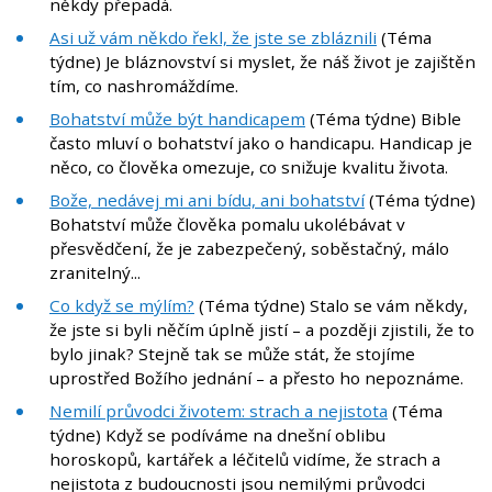
někdy přepadá.
Asi už vám někdo řekl, že jste se zbláznili
(Téma
týdne) Je bláznovství si myslet, že náš život je zajištěn
tím, co nashromáždíme.
Bohatství může být handicapem
(Téma týdne) Bible
často mluví o bohatství jako o handicapu. Handicap je
něco, co člověka omezuje, co snižuje kvalitu života.
Bože, nedávej mi ani bídu, ani bohatství
(Téma týdne)
Bohatství může člověka pomalu ukolébávat v
přesvědčení, že je zabezpečený, soběstačný, málo
zranitelný...
Co když se mýlím?
(Téma týdne) Stalo se vám někdy,
že jste si byli něčím úplně jistí – a později zjistili, že to
bylo jinak? Stejně tak se může stát, že stojíme
uprostřed Božího jednání – a přesto ho nepoznáme.
Nemilí průvodci životem: strach a nejistota
(Téma
týdne) Když se podíváme na dnešní oblibu
horoskopů, kartářek a léčitelů vidíme, že strach a
nejistota z budoucnosti jsou nemilými průvodci