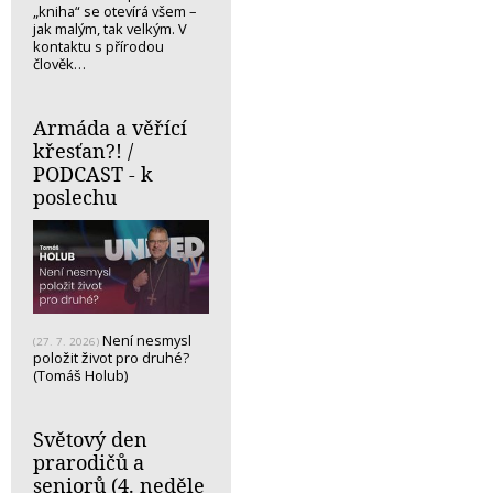
„kniha“ se otevírá všem –
jak malým, tak velkým. V
kontaktu s přírodou
člověk…
Armáda a věřící
křesťan?! /
PODCAST - k
poslechu
Není nesmysl
(27. 7. 2026)
položit život pro druhé?
(Tomáš Holub)
Světový den
prarodičů a
seniorů (4. neděle