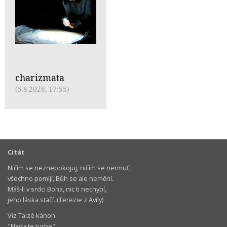
charizmata
(5.8.2026, 17:55)
Citát
Ničím se neznepokojuj, ničím se nermuť,
všechno pomíjí, Bůh se ale nemění.
Máš-li v srdci Boha, nic ti nechybí,
jeho láska stačí. (Terezie z Avily)
Viz Taizé kánon
"Nada te turbe"