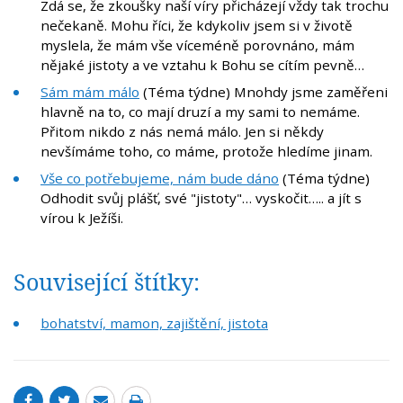
Zdá se, že zkoušky naší víry přicházejí vždy tak trochu
nečekaně. Mohu říci, že kdykoliv jsem si v životě
myslela, že mám vše víceméně porovnáno, mám
nějaké jistoty a ve vztahu k Bohu se cítím pevně…
Sám mám málo
(Téma týdne) Mnohdy jsme zaměřeni
hlavně na to, co mají druzí a my sami to nemáme.
Přitom nikdo z nás nemá málo. Jen si někdy
nevšímáme toho, co máme, protože hledíme jinam.
Vše co potřebujeme, nám bude dáno
(Téma týdne)
Odhodit svůj plášť, své "jistoty"… vyskočit….. a jít s
vírou k Ježíši.
Související štítky:
bohatství, mamon, zajištění, jistota