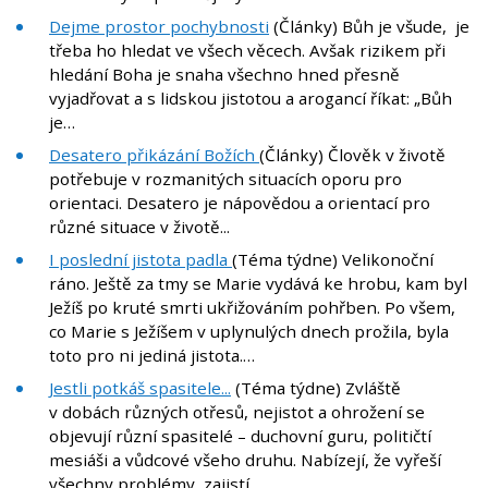
Dejme prostor pochybnosti
(Články) Bůh je všude, je
třeba ho hledat ve všech věcech. Avšak rizikem při
hledání Boha je snaha všechno hned přesně
vyjadřovat a s lidskou jistotou a arogancí říkat: „Bůh
je…
Desatero přikázání Božích
(Články) Člověk v životě
potřebuje v rozmanitých situacích oporu pro
orientaci. Desatero je nápovědou a orientací pro
různé situace v životě...
I poslední jistota padla
(Téma týdne) Velikonoční
ráno. Ještě za tmy se Marie vydává ke hrobu, kam byl
Ježíš po kruté smrti ukřižováním pohřben. Po všem,
co Marie s Ježíšem v uplynulých dnech prožila, byla
toto pro ni jediná jistota.…
Jestli potkáš spasitele...
(Téma týdne) Zvláště
v dobách různých otřesů, nejistot a ohrožení se
objevují různí spasitelé – duchovní guru, političtí
mesiáši a vůdcové všeho druhu. Nabízejí, že vyřeší
všechny problémy, zajistí…