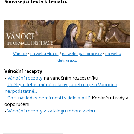
Související texty k tématu:
Vánoce
/
na webu vira.cz
/
na webu pastorace.cz
/
na webu
deti.vira.cz
Vánoční recepty
-
Vánoční recepty
na vánočním rozcestníku
-
Udělejte letos méně cukroví, aneb co je o Vánocích
ne/podstatné...
-
Co s následky nemírnosti v jídle a pití?
Konkrétní rady a
doporučení
-
Vánoční recepty v katalogu tohoto webu