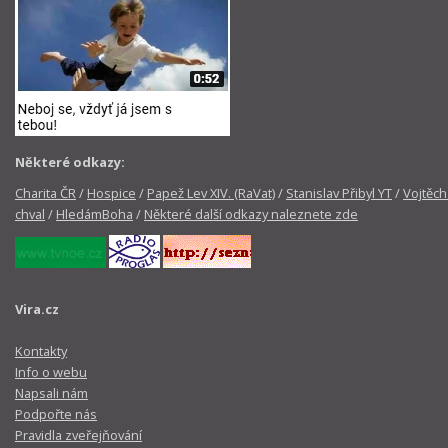
Některé odkazy:
Charita ČR
/
Hospice
/
Papež Lev XIV. (RaVat)
/
Stanislav Přibyl YT
/
Vojtěch
chval
/
HledámBoha
/
Některé další odkazy naleznete zde
Vira.cz
Kontakty
Info o webu
Napsali nám
Podpořte nás
Pravidla zveřejňování