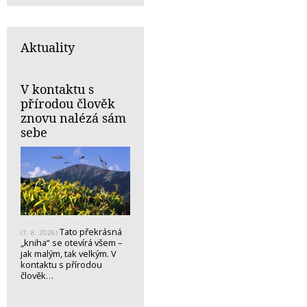
Aktuality
V kontaktu s
přírodou člověk
znovu nalézá sám
sebe
Tato překrásná
(7. 8. 2026)
„kniha“ se otevírá všem –
jak malým, tak velkým. V
kontaktu s přírodou
člověk…