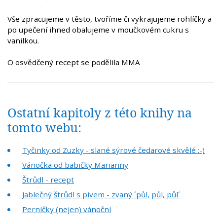
Vše zpracujeme v těsto, tvoříme či vykrajujeme rohlíčky a
po upečení ihned obalujeme v moučkovém cukru s
vanilkou.
O osvědčený recept se podělila M
MA
Ostatní kapitoly z této knihy na
tomto webu:
Tyčinky od Zuzky - slané sýrové čedarové skvělé :-)
Vánočka od babičky Marianny
Štrůdl - recept
Jablečný štrůdl s pivem - zvaný ´půl, půl, půl´
Perníčky (nejen) vánoční