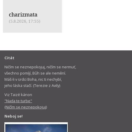
charizmata
(5.8.2026, 17:55)
Citát
Ničím se neznepokojuj, ničím se nermuť,
všechno pomíjí, Bůh se ale nemění.
Máš-li v srdci Boha, nic ti nechybí,
jeho láska stačí. (Terezie z Avily)
Viz Taizé kánon
"Nada te turbe"
(Ničím se neznepokojuj)
Neboj se!