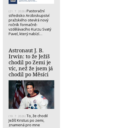
Pastorační
(21. 7. 2026)
středisko Arcibiskupství
pražského otevírá nový
ročník formačně-
vzdělávacího Kurzu Svatý
Pavel, který nabízí…
Astronaut J. B.
Irwin: to že Ježíš
chodil po Zemi je
víc, než že jsem já
chodil po Měsíci
To, že chodil
(19. 7. 2026)
Ježíš Kristus po zemi,
znamená pro mne