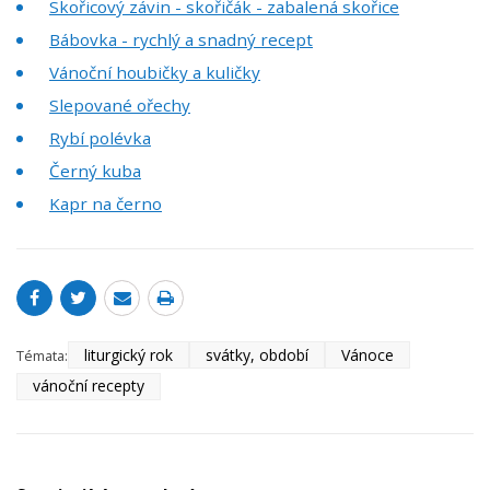
Skořicový závin - skořičák - zabalená skořice
Bábovka - rychlý a snadný recept
Vánoční houbičky a kuličky
Slepované ořechy
Rybí polévka
Černý kuba
Kapr na černo
liturgický rok
svátky, období
Vánoce
Témata:
vánoční recepty