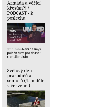
Armáda a věřící
křesťan?! /
PODCAST - k
poslechu
Není nesmysl
(27. 7. 2026)
položit život pro druhé?
(Tomáš Holub)
Světový den
prarodičů a
seniorů (4. neděle
v červenci)