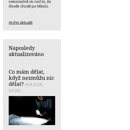
nekonečně víc než to, že
člověk chodil po Měsíci.
Archiv aktualit
Naposledy
aktualizováno
Co mám dělat,
když nezmůžu nic
dělat?
(6.8.2026,
10:28)