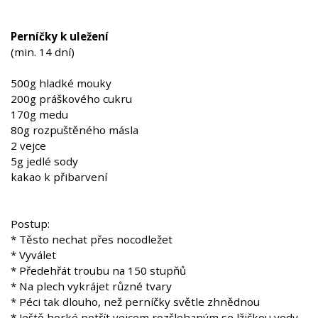
Perníčky k uležení
(min. 14 dní)
500g hladké mouky
200g práškového cukru
170g medu
80g rozpuštěného másla
2 vejce
5g jedlé sody
kakao k přibarvení
Postup:
* Těsto nechat přes nocodležet
* Vyválet
* Předehřát troubu na 150 stupňů
* Na plech vykrájet různé tvary
* Péci tak dlouho, než perníčky světle zhnědnou
* Ještě horké potřít vejcem rozšlehaným se lžičkou vody,