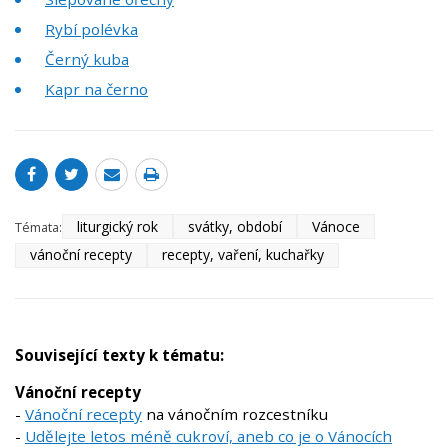
Rybí polévka
Černý kuba
Kapr na černo
liturgický rok
svátky, období
Vánoce
Témata:
vánoční recepty
recepty, vaření, kuchařky
Související texty k tématu:
Vánoční recepty
-
Vánoční recepty
na vánočním rozcestníku
-
Udělejte letos méně cukroví, aneb co je o Vánocích