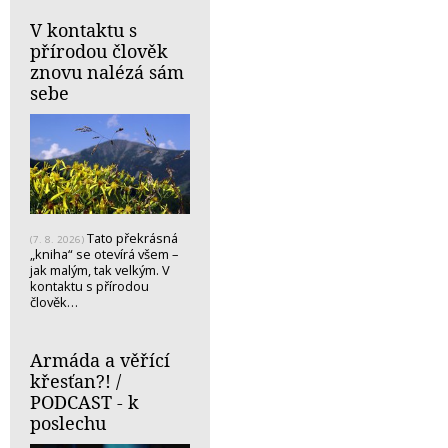
V kontaktu s
přírodou člověk
znovu nalézá sám
sebe
Tato překrásná
(7. 8. 2026)
„kniha“ se otevírá všem –
jak malým, tak velkým. V
kontaktu s přírodou
člověk…
Armáda a věřící
křesťan?! /
PODCAST - k
poslechu