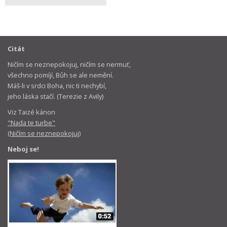
Citát
Ničím se neznepokojuj, ničím se nermuť,
všechno pomíjí, Bůh se ale nemění.
Máš-li v srdci Boha, nic ti nechybí,
jeho láska stačí. (Terezie z Avily)
Viz Taizé kánon
"Nada te turbe"
(Ničím se neznepokojuj)
Neboj se!