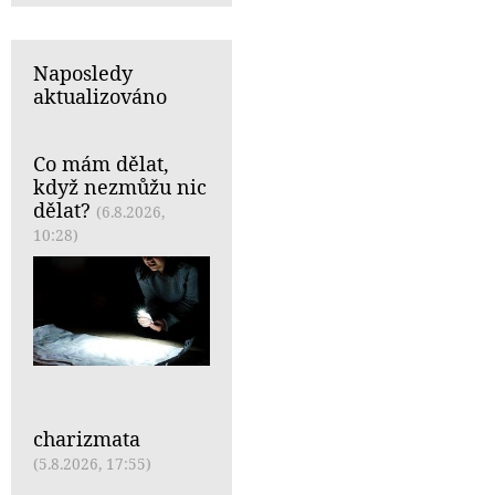
Naposledy
aktualizováno
Co mám dělat,
když nezmůžu nic
dělat?
(6.8.2026,
10:28)
charizmata
(5.8.2026, 17:55)