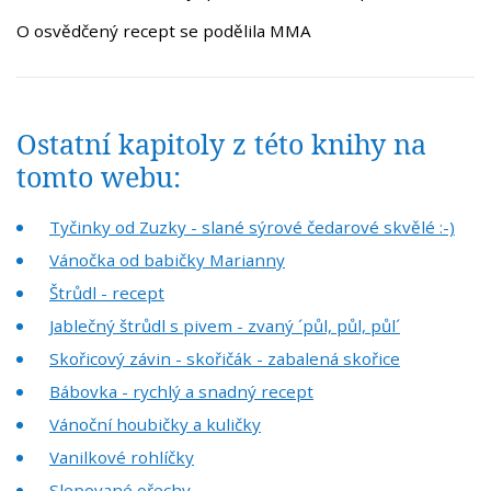
O osvědčený recept se podělila M
MA
Ostatní kapitoly z této knihy na
tomto webu:
Tyčinky od Zuzky - slané sýrové čedarové skvělé :-)
Vánočka od babičky Marianny
Štrůdl - recept
Jablečný štrůdl s pivem - zvaný ´půl, půl, půl´
Skořicový závin - skořičák - zabalená skořice
Bábovka - rychlý a snadný recept
Vánoční houbičky a kuličky
Vanilkové rohlíčky
Slepované ořechy