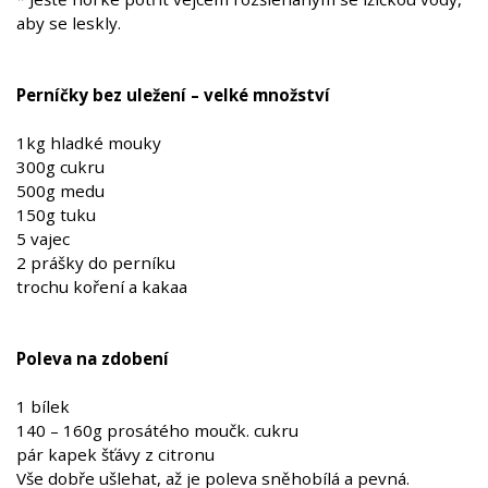
aby se leskly.
Perníčky bez uležení – velké množství
1kg hladké mouky
300g cukru
500g medu
150g tuku
5 vajec
2 prášky do perníku
trochu koření a kakaa
Poleva na zdobení
1 bílek
140 – 160g prosátého moučk. cukru
pár kapek šťávy z citronu
Vše dobře ušlehat, až je poleva sněhobílá a pevná.