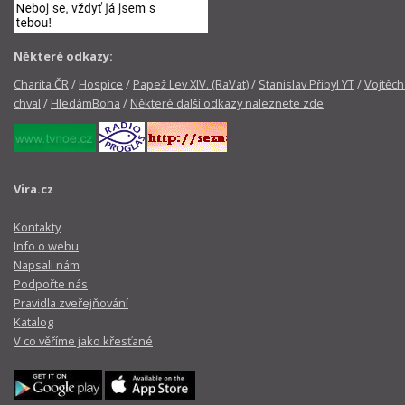
Některé odkazy:
Charita ČR
/
Hospice
/
Papež Lev XIV. (RaVat)
/
Stanislav Přibyl YT
/
Vojtěch
chval
/
HledámBoha
/
Některé další odkazy naleznete zde
Vira.cz
Kontakty
Info o webu
Napsali nám
Podpořte nás
Pravidla zveřejňování
Katalog
V co věříme jako křesťané