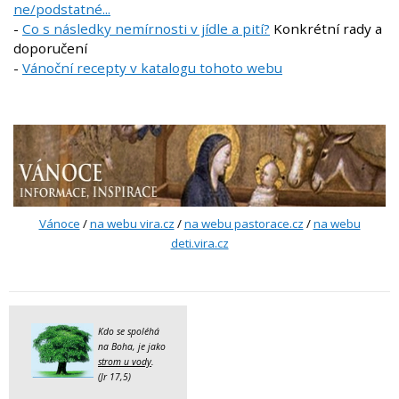
ne/podstatné...
-
Co s následky nemírnosti v jídle a pití?
Konkrétní rady a
doporučení
-
Vánoční recepty v katalogu tohoto webu
Vánoce
/
na webu vira.cz
/
na webu pastorace.cz
/
na webu
deti.vira.cz
Kdo se spoléhá
na Boha, je jako
strom u vody
.
(Jr 17,5)