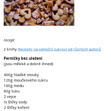
recept
z knihy
Recepty na vánoční cukroví od různých autorů
Perníčky bez uležení
(jsou měkké a dobré ihned)
400g hladké mouky
120g moučkového cukru
160g medu
60g tuku
2 vejce
½ lžičky sody
2 lžičky koření