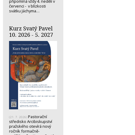
připomíná vždy 4. neděli v
červenci - v blízkosti
svátku Jáchyma…
Kurz Svatý Pavel
10. 2026 - 5. 2027
Pastorační
(21. 7. 2026)
středisko Arcibiskupství
pražského otevírá nový
ročník formačně-