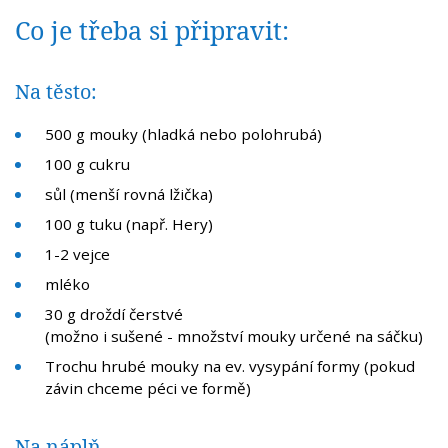
Co je třeba si připravit:
Na těsto:
500 g mouky (hladká nebo polohrubá)
100 g cukru
sůl (menší rovná lžička)
100 g tuku (např. Hery)
1-2 vejce
mléko
30 g droždí čerstvé
(možno i sušené - množství mouky určené na sáčku)
Trochu hrubé mouky na ev. vysypání formy (pokud
závin chceme péci ve formě)
Na náplň