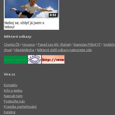
Některé odkazy:
Charita ČR
/
Hospice
/
Papež Lev XIV. (RaVat)
/
Stanislav Přibyl YT
/
Vojtěch
chval
/
HledámBoha
/
Některé další odkazy naleznete zde
Vira.cz
Kontakty
Info o webu
Napsali nám
Podpořte nás
Pravidla zveřejňování
Katalog