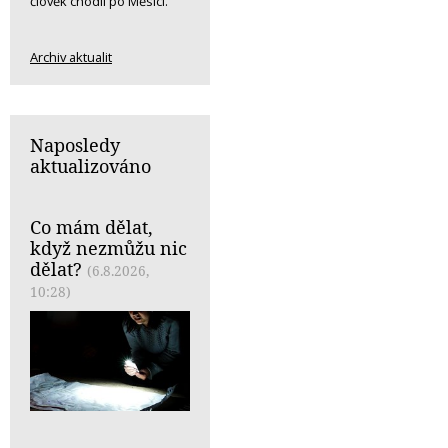
člověk chodil po Měsíci.
Archiv aktualit
Naposledy
aktualizováno
Co mám dělat,
když nezmůžu nic
dělat?
(6.8.2026,
10:28)