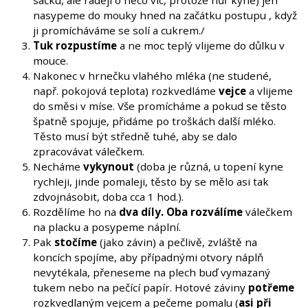
nasypeme do mouky hned na začátku postupu , když
ji promícháváme se solí a cukrem./
Tuk rozpustíme
a ne moc teplý vlijeme do důlku v
mouce.
Nakonec v hrnečku vlahého mléka (ne studené,
např. pokojová teplota) rozkvedláme
vejce
a vlijeme
do směsi v míse. Vše promícháme a pokud se těsto
špatně spojuje, přidáme po troškách další mléko.
Těsto musí být středně tuhé, aby se dalo
zpracovávat válečkem.
Necháme
vykynout
(doba je různá, u topení kyne
rychleji, jinde pomaleji, těsto by se mělo asi tak
zdvojnásobit, doba cca 1 hod.).
Rozdělíme ho na
dva díly. Oba rozválíme
válečkem
na placku a posypeme náplní.
Pak
stočíme
(jako závin) a pečlivě, zvláště na
koncích spojíme, aby případnými otvory náplň
nevytékala, přeneseme na plech buď vymazaný
tukem nebo na pečící papír. Hotové záviny
potřeme
rozkvedlaným vejcem a pečeme pomalu (
asi při