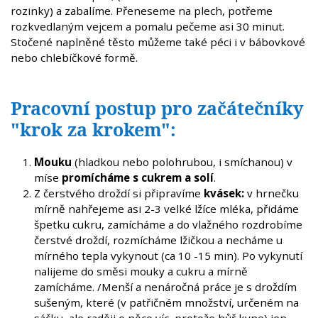
rozinky) a zabalíme. Přeneseme na plech, potřeme
rozkvedlaným vejcem a pomalu pečeme asi 30 minut.
Stočené naplněné těsto můžeme také péci i v bábovkové
nebo chlebíčkové formě.
Pracovní postup pro začátečníky
"krok za krokem":
Mouku
(hladkou nebo polohrubou, i smíchanou) v
míse
promícháme s cukrem a solí
.
Z čerstvého droždí si připravíme
kvásek:
v hrnečku
mírně nahřejeme asi 2-3 velké lžíce mléka, přidáme
špetku cukru, zamícháme a do vlažného rozdrobíme
čerstvé droždí, rozmícháme lžičkou a necháme u
mírného tepla vykynout (ca 10 -15 min). Po vykynutí
nalijeme do směsi mouky a cukru a mírně
zamícháme. /Menší a nenáročná práce je s droždím
sušeným, které (v patřičném množství, určeném na
sáčku, ale raději o něco víc, protože hůř kyne) jen