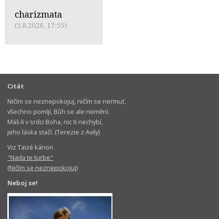
charizmata
(5.8.2026, 17:55)
Citát
Ničím se neznepokojuj, ničím se nermuť,
všechno pomíjí, Bůh se ale nemění.
Máš-li v srdci Boha, nic ti nechybí,
jeho láska stačí. (Terezie z Avily)
Viz Taizé kánon
"Nada te turbe"
(Ničím se neznepokojuj)
Neboj se!