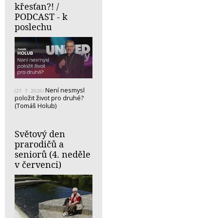
křesťan?! /
PODCAST - k
poslechu
Není nesmysl
(27. 7. 2026)
položit život pro druhé?
(Tomáš Holub)
Světový den
prarodičů a
seniorů (4. neděle
v červenci)