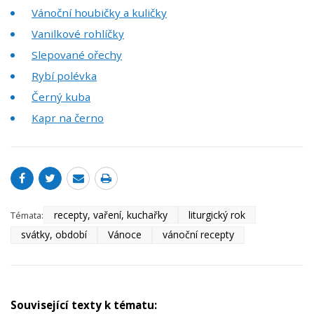
Vánoční houbičky a kuličky
Vanilkové rohlíčky
Slepované ořechy
Rybí polévka
Černý kuba
Kapr na černo
recepty, vaření, kuchařky
liturgický rok
Témata:
svátky, období
Vánoce
vánoční recepty
Související texty k tématu: