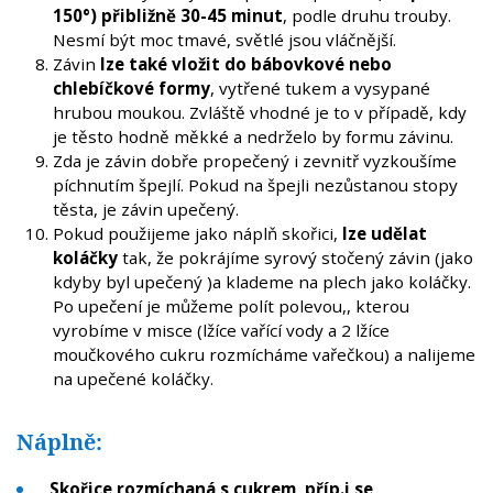
150°) přibližně 30-45 minut
, podle druhu trouby.
Nesmí být moc tmavé, světlé jsou vláčnější.
Závin
lze také vložit do bábovkové nebo
chlebíčkové formy
, vytřené tukem a vysypané
hrubou moukou. Zvláště vhodné je to v případě, kdy
je těsto hodně měkké a nedrželo by formu závinu.
Zda je závin dobře propečený i zevnitř vyzkoušíme
píchnutím špejlí. Pokud na špejli nezůstanou stopy
těsta, je závin upečený.
Pokud použijeme jako náplň skořici,
lze udělat
koláčky
tak, že pokrájíme syrový stočený závin (jako
kdyby byl upečený )a klademe na plech jako koláčky.
Po upečení je můžeme polít polevou,, kterou
vyrobíme v misce (lžíce vařící vody a 2 lžíce
moučkového cukru rozmícháme vařečkou) a nalijeme
na upečené koláčky.
Náplně:
Skořice rozmíchaná s cukrem, příp.i se