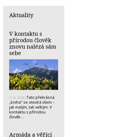
Aktuality
V kontaktu s
přírodou člověk
znovu nalézá sám
sebe
Tato překrásná
(7. 8. 2026)
„kniha“ se otevírá všem –
jak malým, tak velkým. V
kontaktu s přírodou
člověk…
Armáda a věřící