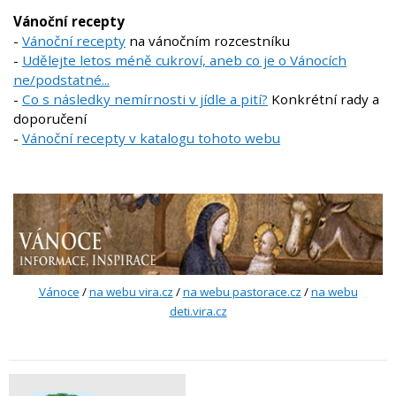
Vánoční recepty
-
Vánoční recepty
na vánočním rozcestníku
-
Udělejte letos méně cukroví, aneb co je o Vánocích
ne/podstatné...
-
Co s následky nemírnosti v jídle a pití?
Konkrétní rady a
doporučení
-
Vánoční recepty v katalogu tohoto webu
Vánoce
/
na webu vira.cz
/
na webu pastorace.cz
/
na webu
deti.vira.cz