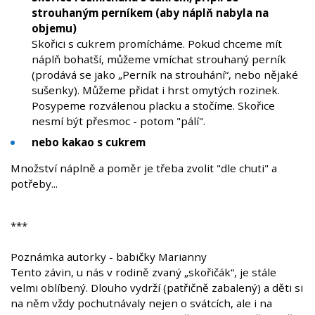
strouhaným perníkem (aby náplň nabyla na
objemu)
Skořici s cukrem promícháme. Pokud chceme mít
náplň bohatší, můžeme vmíchat strouhaný perník
(prodává se jako „Perník na strouhání“, nebo nějaké
sušenky). Můžeme přidat i hrst omytých rozinek.
Posypeme rozválenou placku a stočíme. Skořice
nesmí být přesmoc - potom "pálí".
nebo kakao s cukrem
Množství náplně a poměr je třeba zvolit "dle chuti" a
potřeby...
***
Poznámka autorky - babičky Marianny
Tento závin, u nás v rodině zvaný „skořičák“, je stále
velmi oblíbený. Dlouho vydrží (patřičně zabalený) a děti si
na něm vždy pochutnávaly nejen o svátcích, ale i na