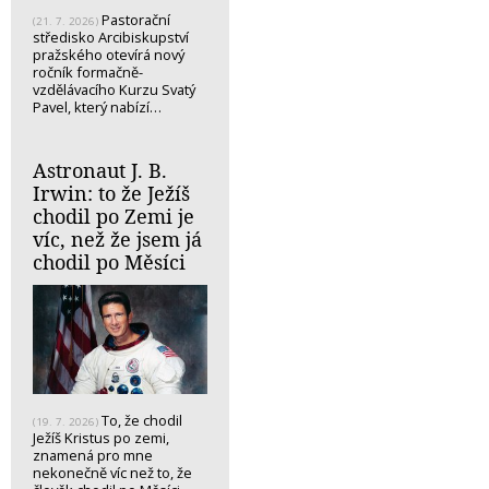
Pastorační
(21. 7. 2026)
středisko Arcibiskupství
pražského otevírá nový
ročník formačně-
vzdělávacího Kurzu Svatý
Pavel, který nabízí…
Astronaut J. B.
Irwin: to že Ježíš
chodil po Zemi je
víc, než že jsem já
chodil po Měsíci
To, že chodil
(19. 7. 2026)
Ježíš Kristus po zemi,
znamená pro mne
nekonečně víc než to, že