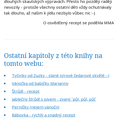
dlouhých skautských výpravách. Přesto ho později raději
nevozily - protože všechny ostatní děti vždy ochutnávaly
tak dlouho, až našim k jídlu nezbylo vůbec nic :-)
O osvědčený recept se podělila MMA
Ostatní kapitoly z této knihy na
tomto webu:
Tyčinky od Zuzky - slané sýrové čedarové skvělé :-)
Vánočka od babičky Marianny
Štrůdl - recept
Jablečný štrůdl s pivem - zvaný ´půl, půl, půl´
Perníčky (nejen) vánoční
Bábovka - rychlý a snadný recept