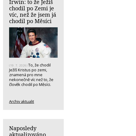
Irwin: to že Ježíš
chodil po Zemi je
víc, než že jsem já
chodil po Měsíci
To, že chodil
(19. 7. 2026)
Ježíš Kristus po zemi,
znamená pro mne
nekonečně víc než to, že
člověk chodil po Měsíci.
Archiv aktualit
Naposledy
aktualizováno