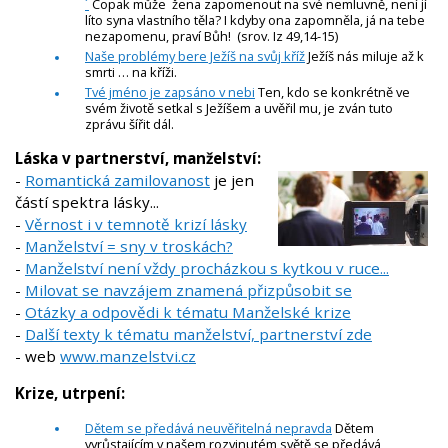
´
Copak může žena zapomenout na své nemluvně, není jí
líto syna vlastního těla? I kdyby ona zapomněla, já na tebe
nezapomenu, praví Bůh! (srov. Iz 49,14-15)
Naše problémy bere Ježíš na svůj kříž
Ježíš nás miluje až k
smrti … na kříži.
Tvé jméno je zapsáno v nebi
Ten, kdo se konkrétně ve
svém životě setkal s Ježíšem a uvěřil mu, je zván tuto
zprávu šířit dál.
Láska v partnerství, manželství:
-
Romantická zamilovanost
je jen
částí spektra lásky...
-
Věrnost i v temnotě krizí lásky
-
Manželství = sny v troskách?
-
Manželství není vždy procházkou s kytkou v ruce...
-
Milovat se navzájem znamená přizpůsobit se
-
Otázky a odpovědi k tématu Manželské krize
-
Další texty k tématu manželství, partnerství zde
- web
www.manzelstvi.cz
Krize, utrpení:
Dětem se předává neuvěřitelná nepravda
Dětem
vyrůstajícím v našem rozvinutém světě se předává