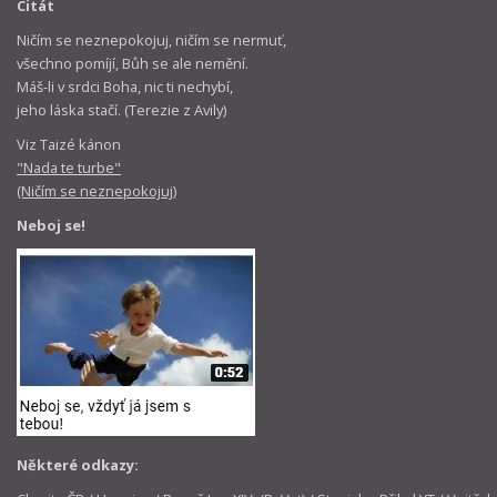
Citát
Ničím se neznepokojuj, ničím se nermuť,
všechno pomíjí, Bůh se ale nemění.
Máš-li v srdci Boha, nic ti nechybí,
jeho láska stačí. (Terezie z Avily)
Viz Taizé kánon
"Nada te turbe"
(Ničím se neznepokojuj)
Neboj se!
Některé odkazy: