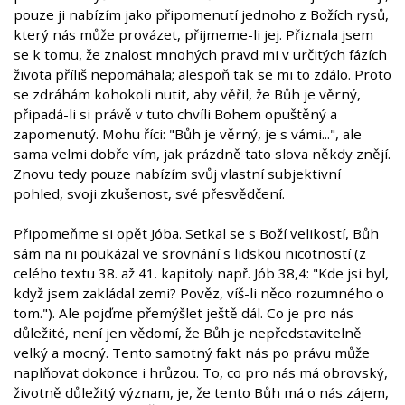
pouze ji nabízím jako připomenutí jednoho z Božích rysů,
který nás může provázet, přijmeme-li jej. Přiznala jsem
se k tomu, že znalost mnohých pravd mi v určitých fázích
života příliš nepomáhala; alespoň tak se mi to zdálo. Proto
se zdráhám kohokoli nutit, aby věřil, že Bůh je věrný,
připadá-li si právě v tuto chvíli Bohem opuštěný a
zapomenutý. Mohu říci: "Bůh je věrný, je s vámi...", ale
sama velmi dobře vím, jak prázdně tato slova někdy znějí.
Znovu tedy pouze nabízím svůj vlastní subjektivní
pohled, svoji zkušenost, své přesvědčení.
Připomeňme si opět Jóba. Setkal se s Boží velikostí, Bůh
sám na ni poukázal ve srovnání s lidskou nicotností (z
celého textu 38. až 41. kapitoly např. Jób 38,4: "Kde jsi byl,
když jsem zakládal zemi? Pověz, víš-li něco rozumného o
tom."). Ale pojďme přemýšlet ještě dál. Co je pro nás
důležité, není jen vědomí, že Bůh je nepředstavitelně
velký a mocný. Tento samotný fakt nás po právu může
naplňovat dokonce i hrůzou. To, co pro nás má obrovský,
životně důležitý význam, je, že tento Bůh má o nás zájem,