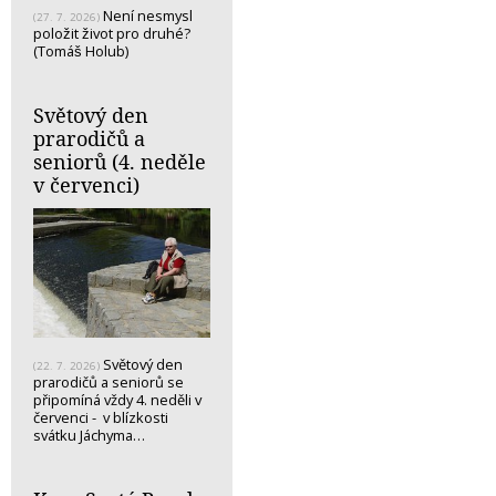
Není nesmysl
(27. 7. 2026)
položit život pro druhé?
(Tomáš Holub)
Světový den
prarodičů a
seniorů (4. neděle
v červenci)
Světový den
(22. 7. 2026)
prarodičů a seniorů se
připomíná vždy 4. neděli v
červenci - v blízkosti
svátku Jáchyma…