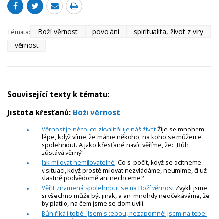
Boží věrnost
povolání
spiritualita, život z víry
Témata:
věrnost
Související texty k tématu:
Jistota křesťanů:
Boží věrnost
Věrnost je něco, co zkvalitňuje náš život
Žije se mnohem
lépe, když víme, že máme někoho, na koho se můžeme
spolehnout. A jako křesťané navíc věříme, že: „Bůh
zůstává věrný“
Jak milovat nemilovatelné
Co si počít, když se ocitneme
v situaci, když prostě milovat nezvládáme, neumíme, či už
vlastně podvědomě ani nechceme?
Věřit znamená spolehnout se na Boží věrnost
Zvykli jsme
si všechno může být jinak, a ani mnohdy neočekáváme, že
by platilo, na čem jsme se domluvili.
Bůh říká i tobě: ´Jsem s tebou, nezapomněl jsem na tebe!