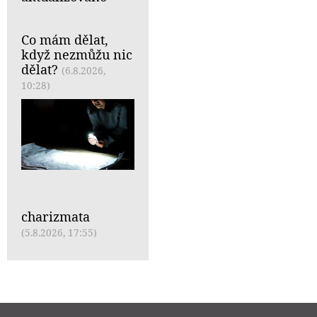
Co mám dělat,
když nezmůžu nic
dělat?
(6.8.2026,
10:28)
charizmata
(5.8.2026, 17:55)