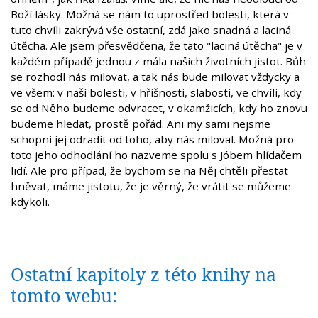
Boží lásky. Možná se nám to uprostřed bolesti, která v
tuto chvíli zakrývá vše ostatní, zdá jako snadná a laciná
útěcha. Ale jsem přesvědčena, že tato "laciná útěcha" je v
každém případě jednou z mála našich životních jistot. Bůh
se rozhodl nás milovat, a tak nás bude milovat vždycky a
ve všem: v naší bolesti, v hříšnosti, slabosti, ve chvíli, kdy
se od Něho budeme odvracet, v okamžicích, kdy ho znovu
budeme hledat, prostě pořád. Ani my sami nejsme
schopni jej odradit od toho, aby nás miloval. Možná pro
toto jeho odhodlání ho nazveme spolu s Jóbem hlídačem
lidí. Ale pro případ, že bychom se na Něj chtěli přestat
hněvat, máme jistotu, že je věrný, že vrátit se můžeme
kdykoli.
Ostatní kapitoly z této knihy na
tomto webu: