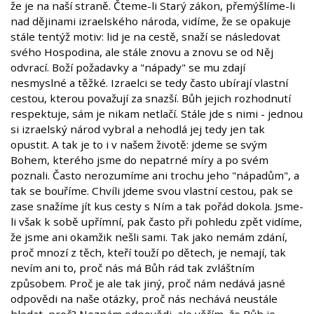
že je na naší straně. Čteme-li Starý zákon, přemýšlíme-li
nad dějinami izraelského národa, vidíme, že se opakuje
stále tentýž motiv: lid je na cestě, snaží se následovat
svého Hospodina, ale stále znovu a znovu se od Něj
odvrací. Boží požadavky a "nápady" se mu zdají
nesmyslné a těžké. Izraelci se tedy často ubírají vlastní
cestou, kterou považují za snazší. Bůh jejich rozhodnutí
respektuje, sám je nikam netlačí. Stále jde s nimi - jednou
si izraelský národ vybral a nehodlá jej tedy jen tak
opustit. A tak je to i v našem životě: jdeme se svým
Bohem, kterého jsme do nepatrné míry a po svém
poznali. Často nerozumíme ani trochu jeho "nápadům", a
tak se bouříme. Chvíli jdeme svou vlastní cestou, pak se
zase snažíme jít kus cesty s Ním a tak pořád dokola. Jsme-
li však k sobě upřímní, pak často při pohledu zpět vidíme,
že jsme ani okamžik nešli sami. Tak jako nemám zdání,
proč mnozí z těch, kteří touží po dětech, je nemají, tak
nevím ani to, proč nás má Bůh rád tak zvláštním
způsobem. Proč je ale tak jiný, proč nám nedává jasné
odpovědi na naše otázky, proč nás nechává neustále
hledat, proč? Neznám odpovědi, ale věřím, že Bůh je