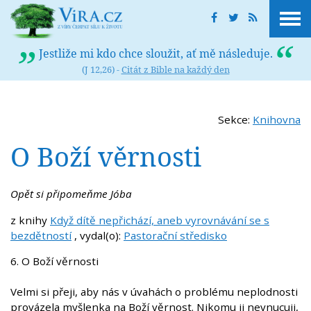
Jestliže mi kdo chce sloužit, ať mě následuje.
(J 12,26) -
Citát z Bible na každý den
Sekce:
Knihovna
O Boží věrnosti
Opět si připomeňme Jóba
z knihy
Když dítě nepřichází, aneb vyrovnávání se s
bezdětností
, vydal(o):
Pastorační středisko
6. O Boží věrnosti
Velmi si přeji, aby nás v úvahách o problému neplodnosti
provázela myšlenka na Boží věrnost. Nikomu ji nevnucuji,