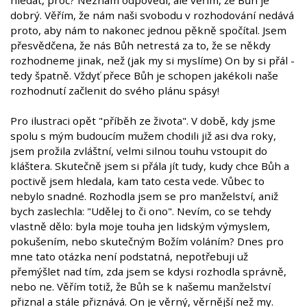
dobrý. Věřím, že nám naši svobodu v rozhodování nedává
proto, aby nám to nakonec jednou pěkně spočítal. Jsem
přesvědčena, že nás Bůh netrestá za to, že se někdy
rozhodneme jinak, než (jak my si myslíme) On by si přál -
tedy špatně. Vždyť přece Bůh je schopen jakékoli naše
rozhodnutí začlenit do svého plánu spásy!
Pro ilustraci opět "příběh ze života". V době, kdy jsme
spolu s mým budoucím mužem chodili již asi dva roky,
jsem prožila zvláštní, velmi silnou touhu vstoupit do
kláštera. Skutečně jsem si přála jít tudy, kudy chce Bůh a
poctivě jsem hledala, kam tato cesta vede. Vůbec to
nebylo snadné. Rozhodla jsem se pro manželství, aniž
bych zaslechla: "Udělej to či ono". Nevím, co se tehdy
vlastně dělo: byla moje touha jen lidským výmyslem,
pokušením, nebo skutečným Božím voláním? Dnes pro
mne tato otázka není podstatná, nepotřebuji už
přemýšlet nad tím, zda jsem se kdysi rozhodla správně,
nebo ne. Věřím totiž, že Bůh se k našemu manželství
přiznal a stále přiznává. On je věrný, věrnější než my.