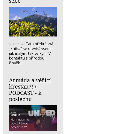
sebe
Tato překrásná
(7. 8. 2026)
„kniha“ se otevírá všem –
jak malým, tak velkým. V
kontaktu s přírodou
člověk…
Armáda a věřící
křesťan?! /
PODCAST - k
poslechu