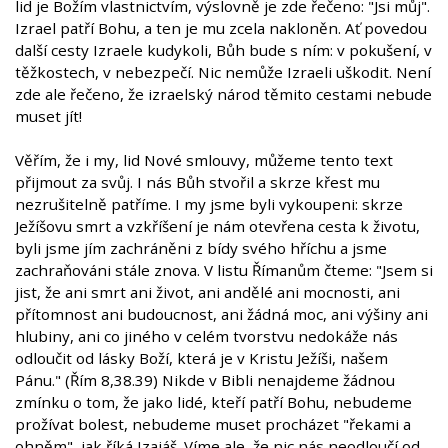
lid je Božím vlastnictvím, výslovně je zde řečeno: "Jsi můj".
Izrael patří Bohu, a ten je mu zcela nakloněn. Ať povedou
další cesty Izraele kudykoli, Bůh bude s ním: v pokušení, v
těžkostech, v nebezpečí. Nic nemůže Izraeli uškodit. Není
zde ale řečeno, že izraelský národ těmito cestami nebude
muset jít!
Věřím, že i my, lid Nové smlouvy, můžeme tento text
přijmout za svůj. I nás Bůh stvořil a skrze křest mu
nezrušitelně patříme. I my jsme byli vykoupeni: skrze
Ježíšovu smrt a vzkříšení je nám otevřena cesta k životu,
byli jsme jím zachráněni z bídy svého hříchu a jsme
zachraňováni stále znova. V listu Římanům čteme: "Jsem si
jist, že ani smrt ani život, ani andělé ani mocnosti, ani
přítomnost ani budoucnost, ani žádná moc, ani výšiny ani
hlubiny, ani co jiného v celém tvorstvu nedokáže nás
odloučit od lásky Boží, která je v Kristu Ježíši, našem
Pánu." (Řím 8,38.39) Nikde v Bibli nenajdeme žádnou
zmínku o tom, že jako lidé, kteří patří Bohu, nebudeme
prožívat bolest, nebudeme muset procházet "řekami a
ohněm", jak říká Izaiáš. Víme ale, že nic nás neodloučí od