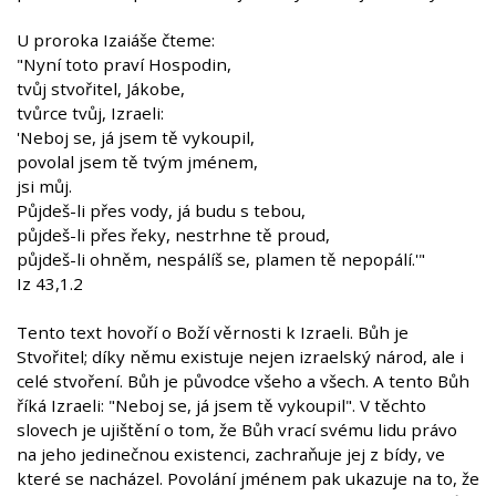
U proroka Izaiáše čteme:
"Nyní toto praví Hospodin,
tvůj stvořitel, Jákobe,
tvůrce tvůj, Izraeli:
'Neboj se, já jsem tě vykoupil,
povolal jsem tě tvým jménem,
jsi můj.
Půjdeš-li přes vody, já budu s tebou,
půjdeš-li přes řeky, nestrhne tě proud,
půjdeš-li ohněm, nespálíš se, plamen tě nepopálí.'"
Iz 43,1.2
Tento text hovoří o Boží věrnosti k Izraeli. Bůh je
Stvořitel; díky němu existuje nejen izraelský národ, ale i
celé stvoření. Bůh je původce všeho a všech. A tento Bůh
říká Izraeli: "Neboj se, já jsem tě vykoupil". V těchto
slovech je ujištění o tom, že Bůh vrací svému lidu právo
na jeho jedinečnou existenci, zachraňuje jej z bídy, ve
které se nacházel. Povolání jménem pak ukazuje na to, že