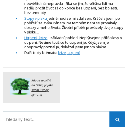
neuvěřitelná nepravda - říká se jim, že většina lidí má
naději prožít život až do konce bez utrpení, bez bolesti,
bez temnoty.
Stopy v písku
Jedné noci se mi zdál sen. Kráčela jsem po
pobřeží se svým Pánem. Na temném nebi se promítaly
obrazy z mého života. Životní příběh provázely dvoje stopy
v písku...
Utrpení, krize
- základní pohled Neplýtvejme příliš slovy o
utrpení. Nevíme totiž co to utrpení je. Když jsem je
doopravdy poznal já, dokázal jsem jenom plakat.
Další texty k tématu:
krize, utrpení
Kdo se spoléhá
na Boha, je jako
strom u vody
.
(Jr 17,5)