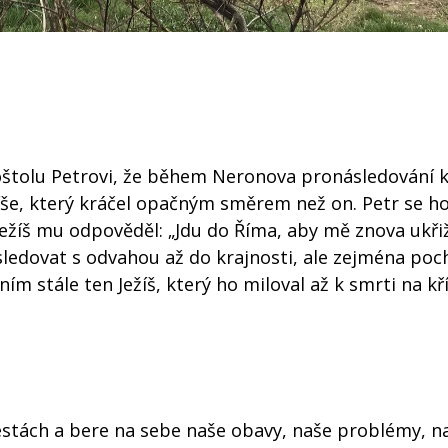
poštolu Petrovi, že během Neronova pronásledování 
žíše, který kráčel opačným směrem než on. Petr se h
ežíš mu odpověděl: „Jdu do Říma, aby mě znova ukřiž
sledovat s odvahou až do krajnosti, ale zejména poch
ím stále ten Ježíš, který ho miloval až k smrti na kří
cestách a bere na sebe naše obavy, naše problémy, n