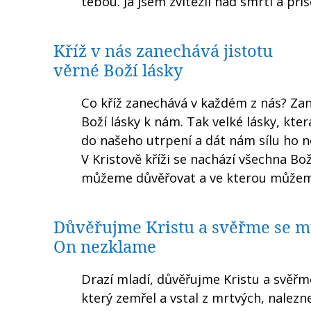
tebou. Já jsem zvítězil nad smrtí a přiš
Kříž v nás zanechává jistotu
věrné Boží lásky
Co kříž zanechává v každém z nás? Zan
Boží lásky k nám. Tak velké lásky, kte
do našeho utrpení a dát nám sílu ho né
V Kristově kříži se nachází všechna Bož
můžeme důvěřovat a ve kterou můžeme
Důvěřujme Kristu a svěřme se m
On nezklame
Drazí mladí, důvěřujme Kristu a svěřm
který zemřel a vstal z mrtvých, nalez