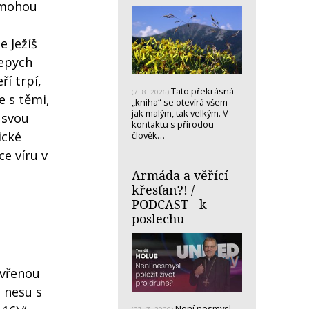
nemohou
e Ježíš
řepych
ří trpí,
Tato překrásná
(7. 8. 2026)
e s těmi,
„kniha“ se otevírá všem –
jak malým, tak velkým. V
 svou
kontaktu s přírodou
ické
člověk…
ce víru v
Armáda a věřící
křesťan?! /
PODCAST - k
poslechu
tevřenou
o nesu s
Není nesmysl