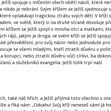
se Ježíš spojuje s mlčením všech obětí násilí, které 
a nikdo je nebrání. Svým křížem se Ježíš sjednocuje s
které oplakávají tragickou ztrátu svých dětí. V kříži s
hladem, ve světě, který si na druhé straně dovoluje p
m křížem se Ježíš spojil s mnoha otci a matkami, kte
ch rájů, jakým je droga; ve svém kříži se Ježíš spojuj
ké přesvědčení, pro svůj názor nebo jednoduše pro
nocuje se všemi mladými, kteří ztratili důvěru v polit
 a korupci, nebo ztratili důvěru vůči církvi, ba dokon
anů a služebníků evangelia. Ježíš tolik trpí naší
řích, také náš hřích, a Ježíš přijímá toto všechno s o
že a říká nám: „Odvahu! Svůj kříž neneseš sám! Já h