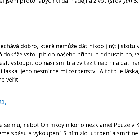
el jsem proto, abych ti dal naději a život (srov.
Jan
3,
echává dobro, které nemůže dát nikdo jiný: jistotu 
rá dokáže vstoupit do našeho hříchu a odpustit ho, v
st, vstoupit do naší smrti a zvítězit nad ní a dát n
í láska, jeho nesmírné milosrdenství. A toto je láska
 věřit.
u,
e se mu, neboť On nikdy nikoho nezklame! Pouze v K
neme spásu a vykoupení. S ním zlo, utrpení a smrt ne