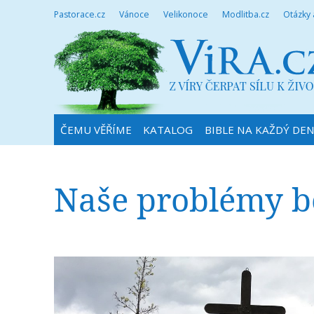
Pastorace.cz
Vánoce
Velikonoce
Modlitba.cz
Otázky
ČEMU VĚŘÍME
KATALOG
BIBLE NA KAŽDÝ DE
Naše problémy be