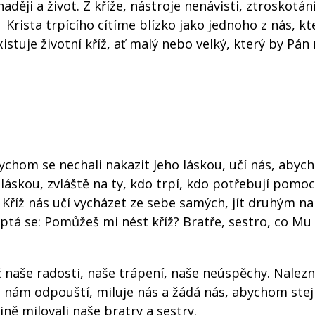
ěji a život. Z kříže, nástroje nenávisti, ztroskotán
. Krista trpícího cítíme blízko jako jednoho z nás, kte
istuje životní kříž, ať malý nebo velký, který by Pán 
bychom se nechali nakazit Jeho láskou, učí nás, abyc
 láskou, zvláště na ty, kdo trpí, kdo potřebují pomoc
. Kříž nás učí vycházet ze sebe samých, jít druhým na
 ptá se: Pomůžeš mi nést kříž? Bratře, sestro, co Mu
íž naše radosti, naše trápení, naše neúspěchy. Nale
é nám odpouští, miluje nás a žádá nás, abychom ste
ně milovali naše bratry a sestry.