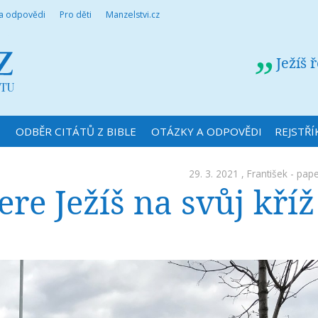
 a odpovědi
Pro děti
Manzelstvi.cz
Ježíš 
N
ODBĚR CITÁTŮ Z BIBLE
OTÁZKY A ODPOVĚDI
REJSTŘÍ
29. 3. 2021 ,
František - pap
re Ježíš na svůj kříž