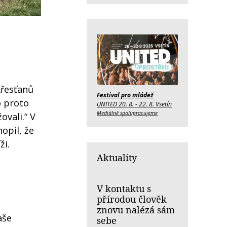
křesťanů
Festival pro mládež
o proto
UNITED 20. 8. - 22. 8. Vsetín
Mediálně spolupracujeme
ovali.“ V
opil, že
ži.
Aktuality
V kontaktu s
přírodou člověk
znovu nalézá sám
aše
sebe