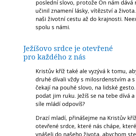
poslední slovo, protože On nám dává nad
učinil znamení lásky, vítězství a života
naši životní cestu až do krajnosti. Neex
spolu s námi.
Ježíšovo srdce je otevřené
pro každého z nás
Kristův kříž také ale vyzývá k tomu, a
druhé dívali vždy s milosrdenstvím a s
čekají na pouhé slovo, na lidské gesto
podat jim ruku. Ježíš se na tebe dívá a
síle mládí odpovíš?
Drazí mladí, přinášejme na Kristův kř
otevřené srdce, které nás chápe, kter
vnášeli do našeho života, abychom stej