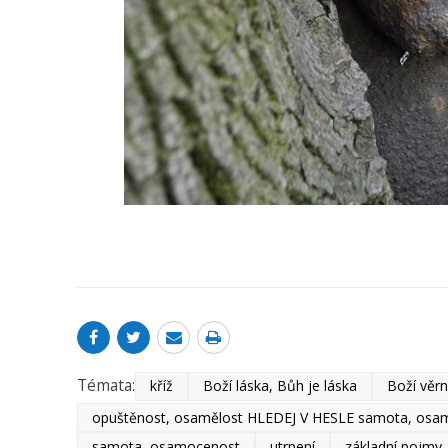
Témata:
kříž
Boží láska, Bůh je láska
Boží věr
opuštěnost, osamělost HLEDEJ V HESLE samota, osa
samota, osamocenost
utrpení
základní pojmy