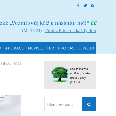
řekl: „Vezmi svůj kříž a následuj mě!“
(Mt 16,24) -
Citát z Bible na každý den
K
APLIKACE
NEWSLETTER
PRO VÁS
O WEBU
ež
(Foto: IMA)
Kdo se spoléhá
na Boha, je jako
strom u vody
.
(Jr 17,5)