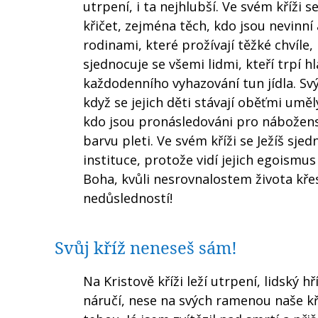
utrpení, i ta nejhlubší. Ve svém kříži 
křičet, zejména těch, kdo jsou nevinní 
rodinami, které prožívají těžké chvíle, 
sjednocuje se všemi lidmi, kteří trpí 
každodenního vyhazování tun jídla. Svý
když se jejich děti stávají oběťmi umělý
kdo jsou pronásledováni pro nábožens
barvu pleti. Ve svém kříži se Ježíš sjed
instituce, protože vidí jejich egoismus
Boha, kvůli nesrovnalostem života křesť
nedůsledností!
Svůj kříž neneseš sám!
Na Kristově kříži leží utrpení, lidský h
náručí, nese na svých ramenou naše kří