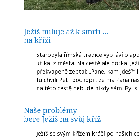
Ježíš miluje až k smrti …
na kříži
Starobylá římská tradice vypráví o a
utíkal z města. Na cestě ale potkal Je
překvapeně zeptal: „Pane, kam jdeš?“ J
tu chvíli Petr pochopil, že má Pána ná
na této cestě nebude nikdy sám. Byl s n
Naše problémy
bere Ježíš na svůj kříž
Ježíš se svým křížem kráčí po našich 