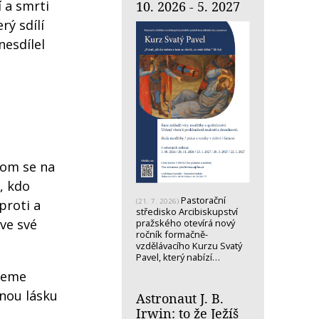
í a smrti
10. 2026 - 5. 2027
rý sdílí
nesdílel
hom se na
, kdo
Pastorační
(21. 7. 2026)
proti a
středisko Arcibiskupství
 ve své
pražského otevírá nový
ročník formačně-
vzdělávacího Kurzu Svatý
Pavel, který nabízí…
zneme
jnou lásku
Astronaut J. B.
Irwin: to že Ježíš