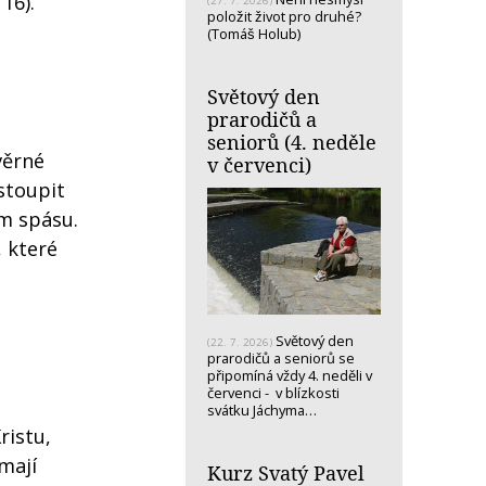
 16).“
(27. 7. 2026)
položit život pro druhé?
(Tomáš Holub)
Světový den
prarodičů a
seniorů (4. neděle
věrné
v červenci)
stoupit
ám spásu.
, které
Světový den
(22. 7. 2026)
prarodičů a seniorů se
připomíná vždy 4. neděli v
červenci - v blízkosti
svátku Jáchyma…
ristu,
mají
Kurz Svatý Pavel