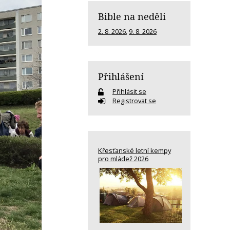
Bible na neděli
2. 8. 2026
,
9. 8. 2026
Přihlášení
Přihlásit se
Registrovat se
Křesťanské letní kempy
pro mládež 2026