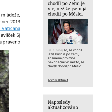
chodil po Zemi je
víc, než že jsem já
chodil po Měsíci
 mládeže,
venec 2013
 Vaticana
avlíček SJ
 upraveno
To, že chodil
(19. 7. 2026)
Ježíš Kristus po zemi,
znamená pro mne
nekonečně víc než to, že
člověk chodil po Měsíci.
Archiv aktualit
Naposledy
aktualizováno