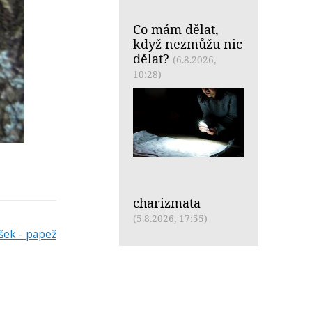
Co mám dělat,
když nezmůžu nic
dělat?
(6.8.2026,
10:28)
charizmata
(5.8.2026, 17:55)
šek - papež