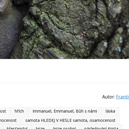
Autor:
Franti
nost
hřích
Immanuel, Emmanuel, Bůh s námi
láska
mocenost
samota HLEDEJ V HESLE samota, osamocenost
křesťanství
krize
krize osobní
následování Krista