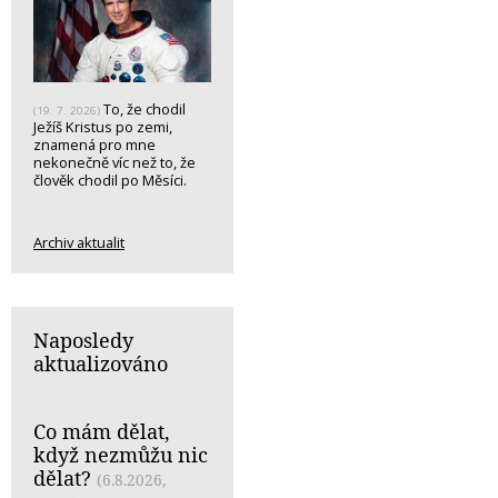
To, že chodil
(19. 7. 2026)
Ježíš Kristus po zemi,
znamená pro mne
nekonečně víc než to, že
člověk chodil po Měsíci.
Archiv aktualit
Naposledy
aktualizováno
Co mám dělat,
když nezmůžu nic
dělat?
(6.8.2026,