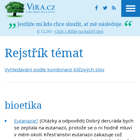
Jestliže mi kdo chce sloužit, ať mě následuje.
(J 12,26) -
Citát z Bible na každý den
Rejstřík témat
Vyhledávání podle kombinace klíčových slov
bioetika
Eutanazie?
(Otázky a odpovědi) Dobrý den,ráda bych
se zeptala na eutanazii, protože se o ni hodně mluví
v mém okolí. Křest'anstvi eutanazii zakazuje což