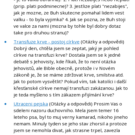
(prip. plati podminecne)? 3. Jestlize plati "nezabijes",
jak je mozne, ze Buh skutecne pomahal lidem vest
valku - to byla vyjimka? 4. Jak se pozna, ze Buh stoji
ve valce za nami (mozna by tohle byl dobry dotaz
take pro druhou stranu)?
Transfuze krve - postoj církve
(Otázky a odpovědi)
Dobrý den, chtěla jsem se zeptat, jaký je pohled
církve na transfuzi krve? Dostala jsem se k jedné
debatě s Jehovisty, kde říkali, že to není otázka
Jehovistů, ale Bible obecně, protože i v Novém
zákoně je, že se máme zdržovat krve, smilstva atd.
Jak to potom vysvětlit? Pokud vím, tak katolíci i další
křesťanské církve nemají transfuzi zakázanou. Jak to
je teda myšleno s tím zákazem přijímání krve?
Utraceni pejska
(Otázky a odpovědi) Prosim Vas o
sdeleni nazoru duchovniho. Mela jsem temer 16
leteho psa, byl to muj verny kamarad, nikoho jineho
nemam. Minuly tyden se jeho stav zhorsil a protoze
jsem se nemohla divat, jak strasne trpel, zavezla