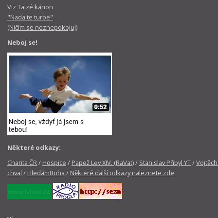
Viz Taizé kánon
"Nada te turbe"
(Ničím se neznepokojuj)
Neboj se!
Některé odkazy:
Charita ČR
/
Hospice
/
Papež Lev XIV. (RaVat)
/
Stanislav Přibyl YT
/
Vojtěch
chval
/
HledámBoha
/
Některé další odkazy naleznete zde