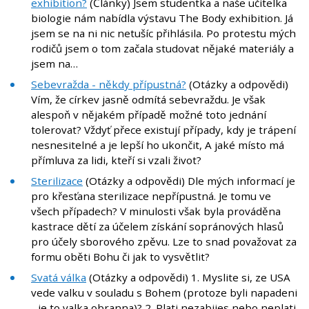
exhibition?
(Články) Jsem studentka a naše učitelka
biologie nám nabídla výstavu The Body exhibition. Já
jsem se na ni nic netušíc přihlásila. Po protestu mých
rodičů jsem o tom začala studovat nějaké materiály a
jsem na…
Sebevražda - někdy přípustná?
(Otázky a odpovědi)
Vím, že církev jasně odmítá sebevraždu. Je však
alespoň v nějakém případě možné toto jednání
tolerovat? Vždyť přece existují případy, kdy je trápení
nesnesitelné a je lepší ho ukončit, A jaké místo má
přímluva za lidi, kteří si vzali život?
Sterilizace
(Otázky a odpovědi) Dle mých informací je
pro křesťana sterilizace nepřípustná. Je tomu ve
všech případech? V minulosti však byla prováděna
kastrace dětí za účelem získání sopránových hlasů
pro účely sborového zpěvu. Lze to snad považovat za
formu oběti Bohu či jak to vysvětlit?
Svatá válka
(Otázky a odpovědi) 1. Myslite si, ze USA
vede valku v souladu s Bohem (protoze byli napadeni
- je to valka obranna)? 2. Plati nezabijes nebo neplati