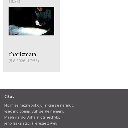
10:28)
charizmata
(5.8.2026, 17:55)
Citát
Ničím se neznepokojuj, ničím se nermuť,
všechno pomíjí, Bůh se ale nemění.
Máš-li v srdci Boha, nic ti nechybí,
jeho láska stačí. (Terezie z Avily)