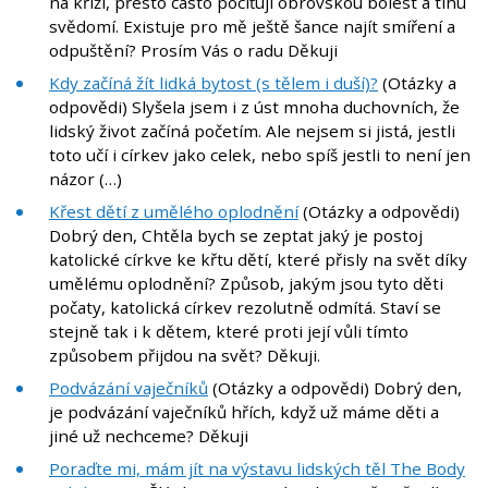
na kříži, přesto často pociťuji obrovskou bolest a tíhu
svědomí. Existuje pro mě ještě šance najít smíření a
odpuštění? Prosím Vás o radu Děkuji
Kdy začíná žít lidká bytost (s tělem i duší)?
(Otázky a
odpovědi) Slyšela jsem i z úst mnoha duchovních, že
lidský život začíná početím. Ale nejsem si jistá, jestli
toto učí i církev jako celek, nebo spíš jestli to není jen
názor (…)
Křest dětí z umělého oplodnění
(Otázky a odpovědi)
Dobrý den, Chtěla bych se zeptat jaký je postoj
katolické církve ke křtu dětí, které přisly na svět díky
umělému oplodnění? Způsob, jakým jsou tyto děti
počaty, katolická církev rezolutně odmítá. Staví se
stejně tak i k dětem, které proti její vůli tímto
způsobem přijdou na svět? Děkuji.
Podvázání vaječníků
(Otázky a odpovědi) Dobrý den,
je podvázání vaječníků hřích, když už máme děti a
jiné už nechceme? Děkuji
Poraďte mi, mám jít na výstavu lidských těl The Body