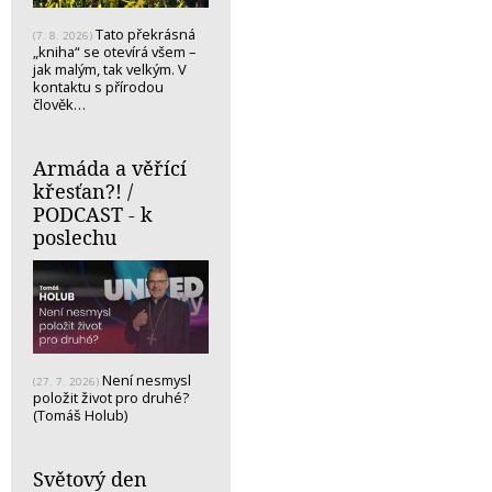
Tato překrásná
(7. 8. 2026)
„kniha“ se otevírá všem –
jak malým, tak velkým. V
kontaktu s přírodou
člověk…
Armáda a věřící
křesťan?! /
PODCAST - k
poslechu
Není nesmysl
(27. 7. 2026)
položit život pro druhé?
(Tomáš Holub)
Světový den