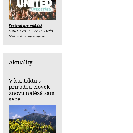
Festival pro mládež
UNITED 20. 8. - 22. 8. Vsetín
Mediálně spolupracujeme
Aktuality
V kontaktu s
přírodou člověk
znovu nalézá sám
sebe