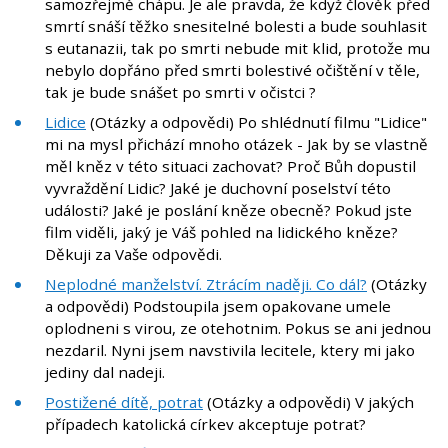
samozřejmě chápu. Je ale pravda, že když člověk před
smrtí snáší těžko snesitelné bolesti a bude souhlasit
s eutanazii, tak po smrti nebude mit klid, protože mu
nebylo dopřáno před smrti bolestivé očištění v těle,
tak je bude snášet po smrti v očistci ?
Lidice
(Otázky a odpovědi) Po shlédnutí filmu "Lidice"
mi na mysl přichází mnoho otázek - Jak by se vlastně
měl kněz v této situaci zachovat? Proč Bůh dopustil
vyvraždění Lidic? Jaké je duchovní poselství této
události? Jaké je poslání kněze obecně? Pokud jste
film viděli, jaký je Váš pohled na lidického kněze?
Děkuji za Vaše odpovědi.
Neplodné manželství. Ztrácím naději. Co dál?
(Otázky
a odpovědi) Podstoupila jsem opakovane umele
oplodneni s virou, ze otehotnim. Pokus se ani jednou
nezdaril. Nyni jsem navstivila lecitele, ktery mi jako
jediny dal nadeji.
Postižené dítě, potrat
(Otázky a odpovědi) V jakých
případech katolická církev akceptuje potrat?