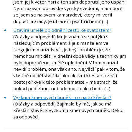
jsem jej k veterinari a ten sam doporucil jeho uspani.
Nyni zazivam obrovske vycitky svedomi, mam pocit
ze jsem se na svem kamaradovi, ktery mi veril
dopustila zrady. Je utraceni psa hrichem? (…)
Uzavírá umělé oplodnění cestu ke svátostem?
(Otázky a odpovědi) Moje známá se potýká s
následujícím problémem: žije s manželem ve
fungujícím manželství, „jediný“ problém je, že
nemohou mít děti. V dnešní době vědy a techniky jim
bylo doporučeno umělé oplodnění. V tom manžel
nevidí problém, ona však ano. Největší pak v tom, že
vlastně od dětství žila jako aktivní křesťan a zná i
postoj církve k této problematice – má strach, že
pokud podlehne, nebude moci dále chodit (…)
Výzkum kmenových buněk - co na to křesťan?
(Otázky a odpovědi) Zajímalo by mě, jak se má
křesťan stavět k výzkumu kmenových buněk. Děkuji
za odpověď.