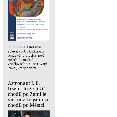
Pastorační
(21. 7. 2026)
středisko Arcibiskupství
pražského otevírá nový
ročník formačně-
vzdělávacího Kurzu Svatý
Pavel, který nabízí…
Astronaut J. B.
Irwin: to že Ježíš
chodil po Zemi je
víc, než že jsem já
chodil po Měsíci