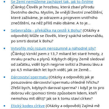
Se Zemí nemůžeme zacházet tak, jak to činíme
(Články) Člověk je hrozbou, která zbaví přírodu
životního dechu. Myslím, že vnější životní znečištění,
které zažíváme, je odrazem a projevem vnitřního
znečištění, na něž příliš málo dbáme. A to je…
Sebevražda - překážka na cestě k Bohu?
(Otázky a
odpovědi) Může se člověk, který spáchá sebevraždu,
po smrti dostat k Bohu?
Vytvořily můj rozum nerozumné a náhodné síly?
(Články) Vznikl jsem z 13,7 miliard let staré hmoty, z
mraku prachu a plynů. Kdybych dějiny Země sledoval
od začátku, viděl bych nejprve svítící a žhavou lávu a
po 4,5 miliardách let bych viděl, jak ze Země…
Dárcovství spermatu
(Otázky a odpovědi) Jak je
posuzováno dárcovství spermatu ohledně hříchu?
Zřešil bych, kdybych daroval sperma? I když je to pro
dobrou věc (pomoci tímto způsobem lidem, kteří
nemohou mít děti)? Jak se k tomu staví církev?
Etický kodex církve
(Otázky a odpovědi) Zajímá mě