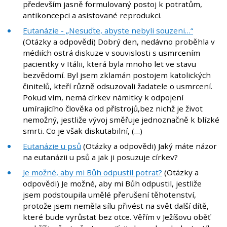
především jasně formulovaný postoj k potratům,
antikoncepci a asistované reprodukci.
Eutanázie - „Nesuďte, abyste nebyli souzeni…“
(Otázky a odpovědi) Dobrý den, nedávno proběhla v
médiích ostrá diskuze v souvislosti s usmrcením
pacientky v Itálii, která byla mnoho let ve stavu
bezvědomí. Byl jsem zklamán postojem katolických
činitelů, kteří různě odsuzovali žadatele o usmrcení.
Pokud vím, nemá církev námitky k odpojení
umírajícího člověka od přístrojů,bez nichž je život
nemožný, jestliže vývoj směřuje jednoznačně k blízké
smrti. Co je však diskutabilní, (…)
Eutanázie u psů
(Otázky a odpovědi) Jaký máte názor
na eutanázii u psů a jak ji posuzuje církev?
Je možné, aby mi Bůh odpustil potrat?
(Otázky a
odpovědi) Je možné, aby mi Bůh odpustil, jestliže
jsem podstoupila umělé přerušení těhotenství,
protože jsem neměla sílu přivést na svět další dítě,
které bude vyrůstat bez otce. Věřím v Ježíšovu oběť