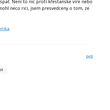
pat. Neni to nic proti křestanske vire nebo
ohl neco rici, jsem presvedceny o tom, ze
etika
peb
vot