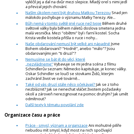
vyléčil jej a dal na dvůr mezi slepice. Mladý orel s nimi jedl
a převzal jejich chování.
Naším úkolem není být druhou Matkou Terezou
Snad jen
málokdo pochybuje o významu Matky Terezy. Ale...
Bůh nemá v tomto světě jiné ruce než tvoje
Během druhé
světové války byla během náletů doslova smetena jedna
malá vesnička. Mezi "obětmi" byl i farní kostel. Socha
Krista vedle kostela přišla o ruce i nohy...
Naše obdarování nemusí být velké ani nápadné
Jsme
Bohem obdarovaní? "Hodně", anebo "málo"? Jsou
obdarovanými jen "ti druzí"?
Nemusíme se bát jít do věcí, které
„nezvládneme“
Vybavuje se mi jedna scéna z filmu
Schindlerův seznam: Německo kapituluje, je konec války.
Oskar Schindler se loučí se stovkami Židů, kterým
zachránil život ve své továrně...
Také od vás druzí stále něco očekávají?
Jak se z toho
nezbláznit? Jak se nenechat vláčet životem požadavky
okolí a zároveň nerezignovat na pomoc druhým? Jak umět
odmítnout?
Další texty k tématu povolání zde
Organizace času a práce
Práce - smysl, význam a organizace
Ani mohutné pilíře
nebudou mít smysl, když most na nich spočívající