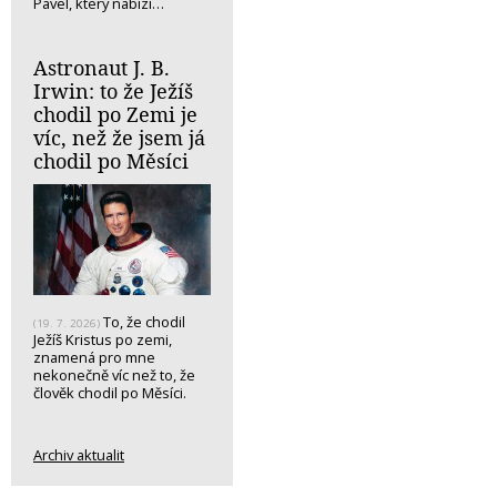
Pavel, který nabízí…
Astronaut J. B.
Irwin: to že Ježíš
chodil po Zemi je
víc, než že jsem já
chodil po Měsíci
To, že chodil
(19. 7. 2026)
Ježíš Kristus po zemi,
znamená pro mne
nekonečně víc než to, že
člověk chodil po Měsíci.
Archiv aktualit