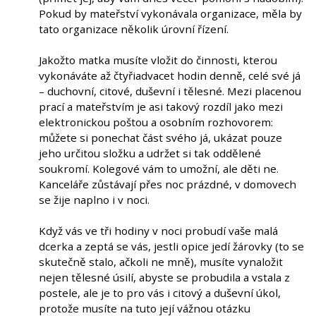
Pokud by mateřství vykonávala organizace, měla by
tato organizace několik úrovní řízení.
Jakožto matka musíte vložit do činnosti, kterou
vykonáváte až čtyřiadvacet hodin denně, celé své já
– duchovní, citové, duševní i tělesné. Mezi placenou
prací a mateřstvím je asi takový rozdíl jako mezi
elektronickou poštou a osobním rozhovorem:
můžete si ponechat část svého já, ukázat pouze
jeho určitou složku a udržet si tak oddělené
soukromí. Kolegové vám to umožní, ale děti ne.
Kanceláře zůstávají přes noc prázdné, v domovech
se žije naplno i v noci.
Když vás ve tři hodiny v noci probudí vaše malá
dcerka a zeptá se vás, jestli opice jedí žárovky (to se
skutečně stalo, ačkoli ne mně), musíte vynaložit
nejen tělesné úsilí, abyste se probudila a vstala z
postele, ale je to pro vás i citový a duševní úkol,
protože musíte na tuto její vážnou otázku