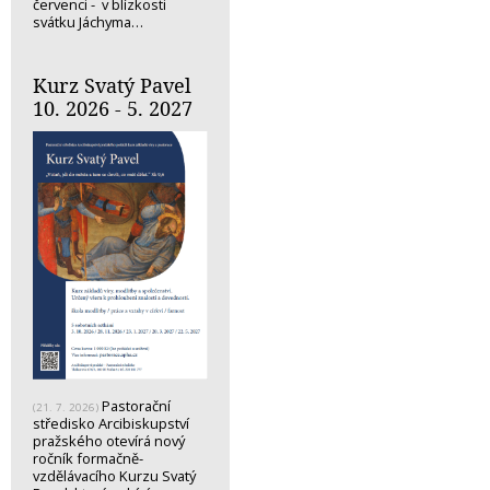
červenci - v blízkosti
svátku Jáchyma…
Kurz Svatý Pavel
10. 2026 - 5. 2027
Pastorační
(21. 7. 2026)
středisko Arcibiskupství
pražského otevírá nový
ročník formačně-
vzdělávacího Kurzu Svatý