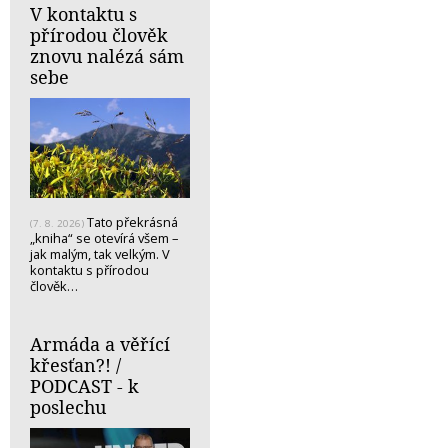
V kontaktu s
přírodou člověk
znovu nalézá sám
sebe
Tato překrásná
(7. 8. 2026)
„kniha“ se otevírá všem –
jak malým, tak velkým. V
kontaktu s přírodou
člověk…
Armáda a věřící
křesťan?! /
PODCAST - k
poslechu