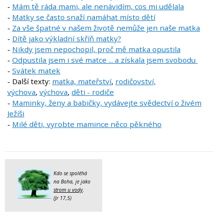
-
Mám tě ráda mami, ale nenávidím, cos mi udělala
-
Matky se často snaží namáhat místo dětí
-
Za vše špatné v našem životě nemůže jen naše matka
-
Dítě jako výkladní skříň matky?
-
Nikdy jsem nepochopil, proč mě matka opustila
-
Odpustila jsem i své matce ... a získala jsem svobodu
-
Svátek matek
- Další texty:
matka, mateřství
,
rodičovství,
výchova
,
výchova
,
děti - rodiče
-
Maminky, ženy a babičky, vydávejte svědectví o živém
Ježíši
-
Milé děti, vyrobte mamince něco pěkného
Kdo se spoléhá
na Boha, je jako
strom u vody
.
(Jr 17,5)