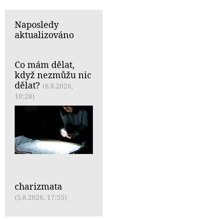
Naposledy
aktualizováno
Co mám dělat,
když nezmůžu nic
dělat?
(6.8.2026,
10:28)
charizmata
(5.8.2026, 17:55)