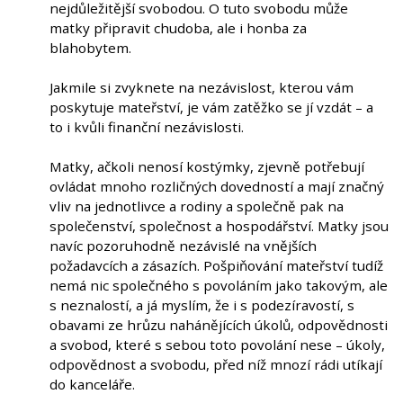
nejdůležitější svobodou. O tuto svobodu může
matky připravit chudoba, ale i honba za
blahobytem.
Jakmile si zvyknete na nezávislost, kterou vám
poskytuje mateřství, je vám zatěžko se jí vzdát – a
to i kvůli finanční nezávislosti.
Matky, ačkoli nenosí kostýmky, zjevně potřebují
ovládat mnoho rozličných dovedností a mají značný
vliv na jednotlivce a rodiny a společně pak na
společenství, společnost a hospodářství. Matky jsou
navíc pozoruhodně nezávislé na vnějších
požadavcích a zásazích. Pošpiňování mateřství tudíž
nemá nic společného s povoláním jako takovým, ale
s neznalostí, a já myslím, že i s podezíravostí, s
obavami ze hrůzu nahánějících úkolů, odpovědnosti
a svobod, které s sebou toto povolání nese – úkoly,
odpovědnost a svobodu, před níž mnozí rádi utíkají
do kanceláře.