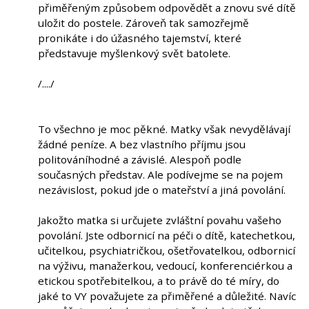
přiměřeným způsobem odpovědět a znovu své dítě
uložit do postele. Zároveň tak samozřejmě
pronikáte i do úžasného tajemství, které
představuje myšlenkový svět batolete.
/..../
To všechno je moc pěkné. Matky však nevydělávají
žádné peníze. A bez vlastního příjmu jsou
politováníhodné a závislé. Alespoň podle
současných představ. Ale podívejme se na pojem
nezávislost, pokud jde o mateřství a jiná povolání.
Jakožto matka si určujete zvláštní povahu vašeho
povolání. Jste odbornicí na péči o dítě, katechetkou,
učitelkou, psychiatričkou, ošetřovatelkou, odbornicí
na výživu, manažerkou, vedoucí, konferenciérkou a
etickou spotřebitelkou, a to právě do té míry, do
jaké to VY považujete za přiměřené a důležité. Navíc