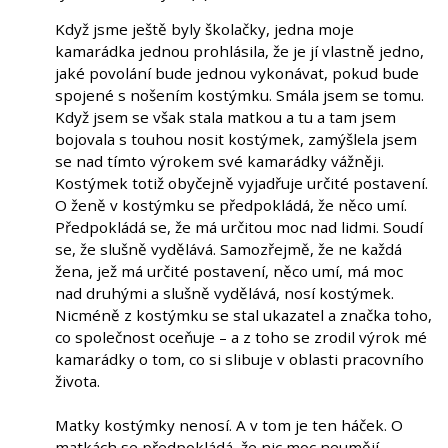
Když jsme ještě byly školačky, jedna moje
kamarádka jednou prohlásila, že je jí vlastně jedno,
jaké povolání bude jednou vykonávat, pokud bude
spojené s nošením kostýmku. Smála jsem se tomu.
Když jsem se však stala matkou a tu a tam jsem
bojovala s touhou nosit kostýmek, zamýšlela jsem
se nad tímto výrokem své kamarádky vážněji.
Kostýmek totiž obyčejně vyjadřuje určité postavení.
O ženě v kostýmku se předpokládá, že něco umí.
Předpokládá se, že má určitou moc nad lidmi. Soudí
se, že slušně vydělává. Samozřejmě, že ne každá
žena, jež má určité postavení, něco umí, má moc
nad druhými a slušně vydělává, nosí kostýmek.
Nicméně z kostýmku se stal ukazatel a značka toho,
co společnost oceňuje – a z toho se zrodil výrok mé
kamarádky o tom, co si slibuje v oblasti pracovního
života.
Matky kostýmky nenosí. A v tom je ten háček. O
matkách se předpokládá, že nic moc neumějí.