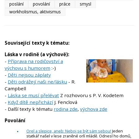
poslání
povolání
práce
smysl
workholismus, aktivismus
Související texty k tématu:
Láska v rodině (a výchově):
-
Příprava na rodičovství a
výchovu s humorem
:-)
-
Děti nejsou záplaty
-
Děti odrážejí naši ne/lásku
- R.
Campbell
-
Láska se musí přelévat
Z rozhovoru s P. V. Kodetem
-
Když dítě nepřichází
J. Fenclová
- Další texty k tématu
rodina zde
,
výchova zde
Povolání
Orel a slepice, aneb: Neboj se být sám sebou!
Jeden
statkář našel v lese zraněné orlí mládě. Odnesl ho domů,