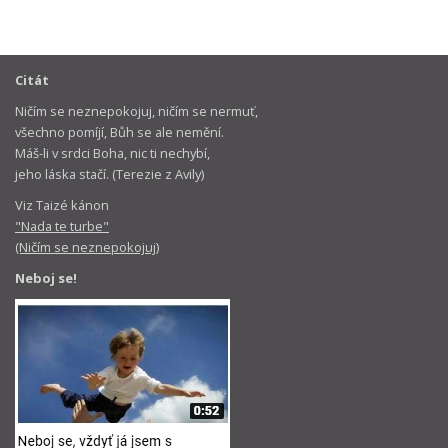
Citát
Ničím se neznepokojuj, ničím se nermuť,
všechno pomíjí, Bůh se ale nemění.
Máš-li v srdci Boha, nic ti nechybí,
jeho láska stačí. (Terezie z Avily)
Viz Taizé kánon
"Nada te turbe"
(Ničím se neznepokojuj)
Neboj se!