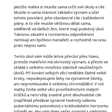
Jakožto matka si musíte sama určit své úkoly a cíle.
Musíte si sama stanovit základní význam a účel
tohoto povolání, jeho všeobecné cíle i každodenní
plány. A to vše musíte většinou dělat sama,
odděleně od dalších žen, které mají podobný úkol.
Takovou zásadní a rozmanitou odpovědnost
nemívají ani špičkoví manažeři, a rozhodně na svou
práci nejsou sami.
Tento úkol vám může lehce přerůst přes hlavu,
protože mateřství má obrovský význam, a přesto se
skládá z velkého množství zdánlivě neužitečných
úkolů. Při konání velkých věcí neděláte žádné velké
kroky, nepodepisujete šeky na významné částky,
ani nepromlouváte k velkému shromáždění. V roli
matky činíte velké věci prostřednictvím malých
krůčků a není vždy snadné plnit dlouhodobé cíle
(například předávat správné hodnoty vašemu
pubertálnímu potomkovi) v krátkodobém horizontu
(přimět jej, aby vám dnes večer pomohl s nádobím).