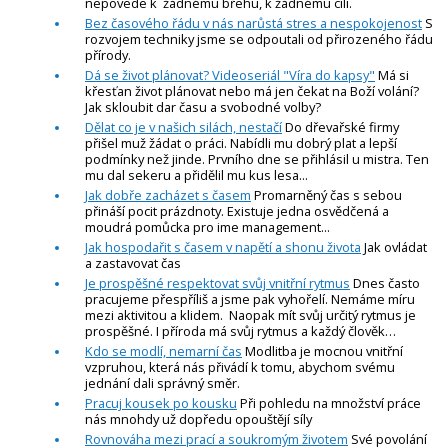
nepovede k žádnému břehu, k žádnému cíli.
Bez časového řádu v nás narůstá stres a nespokojenost
S
rozvojem techniky jsme se odpoutali od přirozeného řádu
přírody.
Dá se život plánovat? Videoseriál "Víra do kapsy"
Má si
křesťan život plánovat nebo má jen čekat na Boží volání?
Jak skloubit dar času a svobodné volby?
Dělat co je v našich silách, nestačí
Do dřevařské firmy
přišel muž žádat o práci. Nabídli mu dobrý plat a lepší
podmínky než jinde. Prvního dne se přihlásil u mistra. Ten
mu dal sekeru a přidělil mu kus lesa...
Jak dobře zacházet s časem
Promarněný čas s sebou
přináší pocit prázdnoty. Existuje jedna osvědčená a
moudrá pomůcka pro ime management...
Jak hospodařit s časem v napětí a shonu života
Jak ovládat
a zastavovat čas
Je prospěšné respektovat svůj vnitřní rytmus
Dnes často
pracujeme přespříliš a jsme pak vyhořelí. Nemáme míru
mezi aktivitou a klidem. Naopak mít svůj určitý rytmus je
prospěšné. I příroda má svůj rytmus a každý člověk…
Kdo se modlí, nemarní čas
Modlitba je mocnou vnitřní
vzpruhou, která nás přivádí k tomu, abychom svému
jednání dali správný směr.
Pracuj kousek po kousku
Při pohledu na množství práce
nás mnohdy už dopředu opouštějí síly
Rovnováha mezi prací a soukromým životem
Své povolání