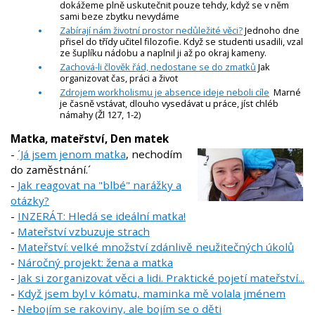
dokážeme plně uskutečnit pouze tehdy, když se v něm
sami beze zbytku nevydáme
Zabírají nám životní prostor nedůležité věci?
Jednoho dne
přisel do třídy učitel filozofie. Když se studenti usadili, vzal
ze šuplíku nádobu a naplnil ji až po okraj kameny.
Zachová-li člověk řád, nedostane se do zmatků
Jak
organizovat čas, práci a život
Zdrojem workholismu je absence ideje neboli cíle
Marné
je časně vstávat, dlouho vysedávat u práce, jíst chléb
námahy (Žl 127, 1-2)
Matka, mateřství, Den matek
-
´Já jsem jenom matka
, nechodím
do zaměstnání.´
-
Jak reagovat na "blbé" narážky a
otázky?
-
INZERÁT: Hledá se ideální matka!
-
Mateřství vzbuzuje strach
-
Mateřství: velké množství zdánlivě neužitečných úkolů
-
Náročný projekt: žena a matka
-
Jak si zorganizovat věci a lidi. Praktické pojetí mateřství...
-
Když jsem byl v kómatu, maminka mě volala jménem
-
Nebojím se rakoviny, ale bojím se o děti