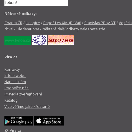
Některé odkazy:
Charita ČR
/
Hospice
/
Papež Lev XIV. (RaVat)
/
Stanislav Přibyl YT
/
Vojtěch
chval
/
HledámBoha
/
Některé další odkazy naleznete zde
Vira.cz
Kontakty
Info o webu
Napsali nám
Podpořte nás
Pravidla zveřejňování
Katalog
V co věříme jako křesťané
© Vira.cz