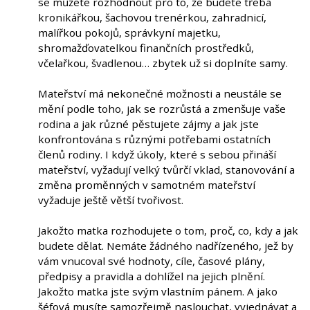
se můžete rozhodnout pro to, že budete třeba
kronikářkou, šachovou trenérkou, zahradnicí,
malířkou pokojů, správkyní majetku,
shromažďovatelkou finančních prostředků,
včelařkou, švadlenou… zbytek už si doplníte samy.
Mateřství má nekonečné možnosti a neustále se
mění podle toho, jak se rozrůstá a zmenšuje vaše
rodina a jak různé pěstujete zájmy a jak jste
konfrontována s různými potřebami ostatních
členů rodiny. I když úkoly, které s sebou přináší
mateřství, vyžadují velký tvůrčí vklad, stanovování a
změna proměnných v samotném mateřství
vyžaduje ještě větší tvořivost.
Jakožto matka rozhodujete o tom, proč, co, kdy a jak
budete dělat. Nemáte žádného nadřízeného, jež by
vám vnucoval své hodnoty, cíle, časové plány,
předpisy a pravidla a dohlížel na jejich plnění.
Jakožto matka jste svým vlastním pánem. A jako
šéfová musíte samozřejmě naslouchat, vyjednávat a