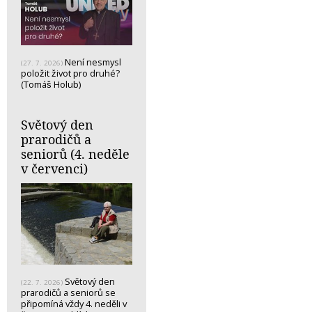
Není nesmysl
(27. 7. 2026)
položit život pro druhé?
(Tomáš Holub)
Světový den
prarodičů a
seniorů (4. neděle
v červenci)
Světový den
(22. 7. 2026)
prarodičů a seniorů se
připomíná vždy 4. neděli v