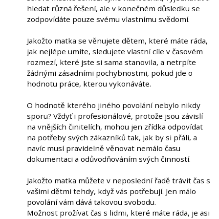
hledat různá řešení, ale v konečném důsledku se
zodpovídáte pouze svému vlastnímu svědomí.
Jakožto matka se věnujete dětem, které máte ráda,
jak nejlépe umíte, sledujete vlastní cíle v časovém
rozmezí, které jste si sama stanovila, a netrpíte
žádnými zásadními pochybnostmi, pokud jde o
hodnotu práce, kterou vykonáváte.
O hodnotě kterého jiného povolání nebylo nikdy
sporu? Vždyť i profesionálové, protože jsou závislí
na vnějších činitelích, mohou jen zřídka odpovídat
na potřeby svých zákazníků tak, jak by si přáli, a
navíc musí pravidelně věnovat nemálo času
dokumentaci a odůvodňováním svých činností.
Jakožto matka můžete v neposlední řadě trávit čas s
vašimi dětmi tehdy, když vás potřebují. Jen málo
povolání vám dává takovou svobodu.
Možnost prožívat čas s lidmi, které máte ráda, je asi