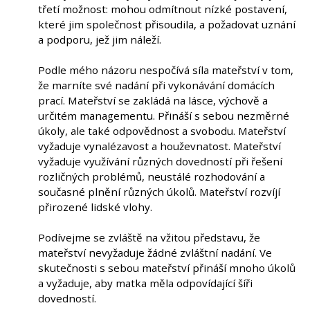
třetí možnost: mohou odmítnout nízké postavení,
které jim společnost přisoudila, a požadovat uznání
a podporu, jež jim náleží.
Podle mého názoru nespočívá síla mateřství v tom,
že marníte své nadání při vykonávání domácích
prací. Mateřství se zakládá na lásce, výchově a
určitém managementu. Přináší s sebou nezměrné
úkoly, ale také odpovědnost a svobodu. Mateřství
vyžaduje vynalézavost a houževnatost. Mateřství
vyžaduje využívání různých dovedností při řešení
rozličných problémů, neustálé rozhodování a
současné plnění různých úkolů. Mateřství rozvíjí
přirozené lidské vlohy.
Podívejme se zvláště na vžitou představu, že
mateřství nevyžaduje žádné zvláštní nadání. Ve
skutečnosti s sebou mateřství přináší mnoho úkolů
a vyžaduje, aby matka měla odpovídající šíři
dovedností.