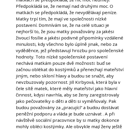
Předpokládá se, že nemají nad druhými moc. O
matkách se předpokládá, že nevydělávají peníze.
Matky trpí tím, že mají ve společnosti nízké
postavení. Domnívám se, že na celé situaci je
nejhorší to, že jsou matky považovány za jakési
živoucí fosílie a jakési podivné připomínky vzdálené
minulosti, kdy všechno bylo úplně jinak, nebo za
vyděděnce, jež představují hrozbu pro společenské
hodnoty. Toto nízké společenské postavení
nechává matkám pouze dvě možnosti: buď se
začnou oblékat do kostýmků a přenechají mateřství
jiným, nebo skloní hlavy a budou se snažit, aby
nevzbuzovaly pozornost. Jill Kirbyová, která byla v
čele sítě matek, které měly mateřství jako hlavní
činnost, kdysi navrhla, aby se ženy zaregistrovaly
jako pečovatelky o děti a děti si vyměňovaly. Pak
budou považovány za „pracující“ a budou dostávat
peněžní podporu a vláda je bude uznávat . A při
návštěvě sociální pracovnice by si matky dokonce
mohly obléci kostýmky. Ale obvykle mají ženy ještě