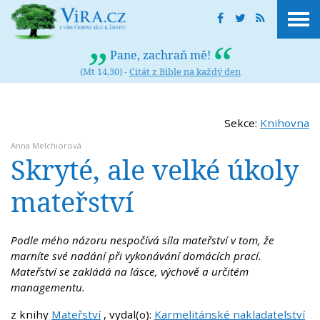
Pane, zachraň mě!
(Mt 14,30) -
Citát z Bible na každý den
Sekce:
Knihovna
Anna Melchiorová
Skryté, ale velké úkoly
mateřství
Podle mého názoru nespočívá síla mateřství v tom, že
marníte své nadání při vykonávání domácích prací.
Mateřství se zakládá na lásce, výchově a určitém
managementu.
z knihy
Mateřství
, vydal(o):
Karmelitánské nakladatelství