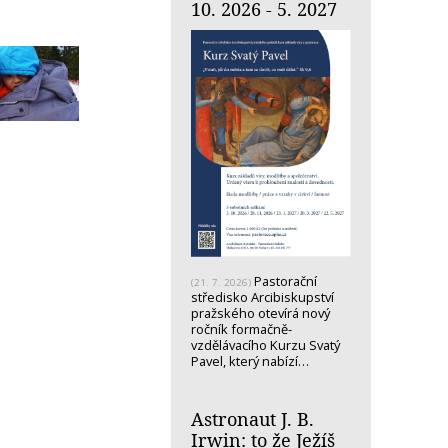
10. 2026 - 5. 2027
Pastorační
(21. 7. 2026)
středisko Arcibiskupství
pražského otevírá nový
ročník formačně-
vzdělávacího Kurzu Svatý
Pavel, který nabízí…
Astronaut J. B.
Irwin: to že Ježíš