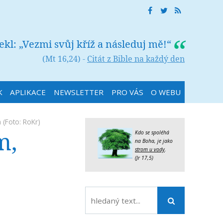
řekl: „Vezmi svůj kříž a následuj mě!“
(Mt 16,24) -
Citát z Bible na každý den
K
APLIKACE
NEWSLETTER
PRO VÁS
O WEBU
á
(Foto: RoKr)
m,
Kdo se spoléhá
na Boha, je jako
strom u vody
.
(Jr 17,5)