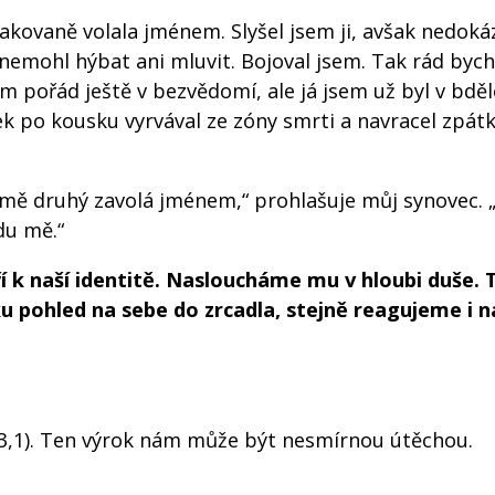
kovaně volala jménem. Slyšel jsem ji, avšak nedoká
nemohl hýbat ani mluvit. Bojoval jsem. Tak rád bych j
sem pořád ještě v bezvědomí, ale já jsem už byl v bdě
sek po kousku vyrvával ze zóny smrti a navracel zpát
mě druhý zavolá jménem,“ prohlašuje můj synovec. 
vdu mě.“
ří k naší identitě. Nasloucháme mu v hloubi duše. 
u pohled na sebe do zrcadla, stejně reagujeme i n
z 43,1). Ten výrok nám může být nesmírnou útěchou.