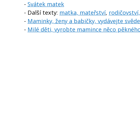
-
Svátek matek
- Další texty:
matka, mateřství
,
rodičovství
-
Maminky, ženy a babičky, vydávejte svědec
-
Milé děti, vyrobte mamince něco pěknéh