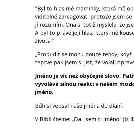
"Byl to hlas mé maminky, která mě opa
viditelně zareagovat, protože jsem se 
jí rozumím. Ona si totiž myslela, že j
A byl to právě její hlas, který mě kou
života.“
„Probudit se mohu pouze tehdy, když 
teprve pak jsem si jist, že volali opra
Jméno je víc než obyčejné slovo. Pat
vyvolává silnou reakci v našem mozk
jméno
.
Bůh si vepsal naše jména do dlaní.
V Bibli čteme: „Dal jsem ti jméno“ (I