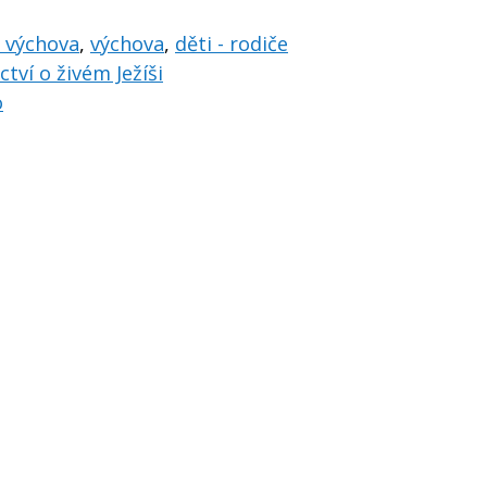
, výchova
,
výchova
,
děti - rodiče
tví o živém Ježíši
o