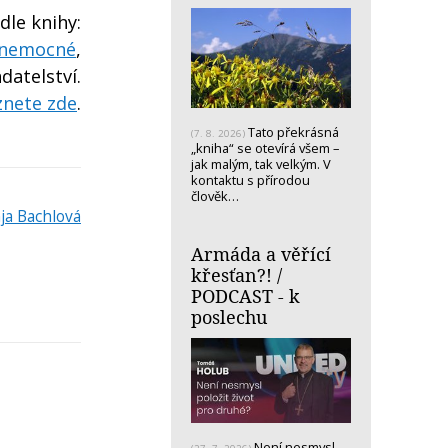
le knihy:
o nemocné
,
datelství.
znete zde
.
Tato překrásná
(7. 8. 2026)
„kniha“ se otevírá všem –
jak malým, tak velkým. V
kontaktu s přírodou
člověk…
ja Bachlová
Armáda a věřící
křesťan?! /
PODCAST - k
poslechu
Není nesmysl