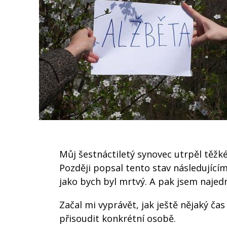
Můj šestnáctiletý synovec utrpěl těžk
Později popsal tento stav následujícím
jako bych byl mrtvý. A pak jsem najed
Začal mi vyprávět, jak ještě nějaký čas
přisoudit konkrétní osobě.