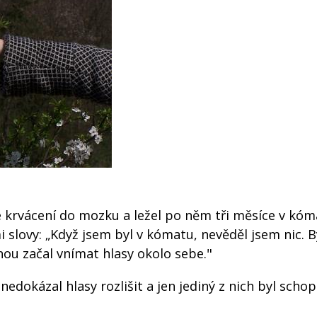
é krvácení do mozku a ležel po něm tři měsíce v kóm
i slovy: „Když jsem byl v kómatu, nevěděl jsem nic. B
nou začal vnímat hlasy okolo sebe."
 nedokázal hlasy rozlišit a jen jediný z nich byl scho