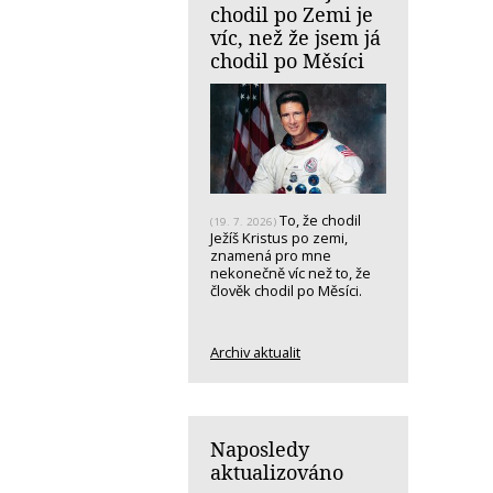
chodil po Zemi je
víc, než že jsem já
chodil po Měsíci
To, že chodil
(19. 7. 2026)
Ježíš Kristus po zemi,
znamená pro mne
nekonečně víc než to, že
člověk chodil po Měsíci.
Archiv aktualit
Naposledy
aktualizováno