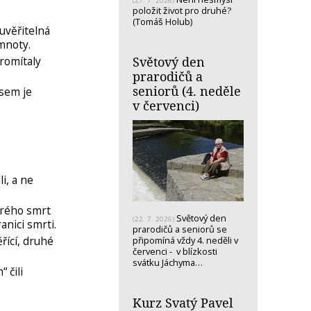
(27. 7. 2026)
položit život pro druhé?
(Tomáš Holub)
uvěřitelná
emnoty.
romítaly
Světový den
prarodičů a
seniorů (4. neděle
jsem je
v červenci)
i, a ne
erého smrt
Světový den
(22. 7. 2026)
anici smrti.
prarodičů a seniorů se
řící, druhé
připomíná vždy 4. neděli v
červenci - v blízkosti
svátku Jáchyma…
 čili
Kurz Svatý Pavel