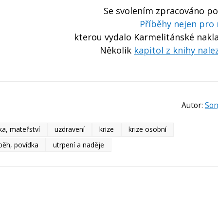
Se svolením zpracováno pod
Příběhy nejen pr
kterou vydalo Karmelitánské nakla
Několik
kapitol z knihy nale
Autor:
Son
a, mateřství
uzdravení
krize
krize osobní
běh, povídka
utrpení a naděje