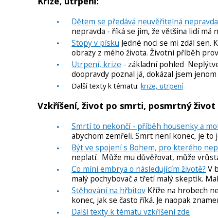
Krize, utrpení:
Dětem se předává neuvěřitelná nepravda
nepravda - říká se jim, že většina lidí má
Stopy v písku
Jedné noci se mi zdál sen.
obrazy z mého života. Životní příběh prová
Utrpení, krize
- základní pohled Neplýtvej
doopravdy poznal já, dokázal jsem jenom 
Další texty k tématu:
krize, utrpení
Vzkříšení, život po smrti, posmrtný život
Smrtí to nekončí - příběh housenky a motý
abychom zemřeli. Smrt není konec, je to
Být ve spojení s Bohem, pro kterého nep
neplatí. Může mu důvěřovat, může vrůstat 
Co míní embrya o následujícím životě?
V b
malý pochybovač a třetí malý skeptik. Mal
Stěhování na hřbitov
Kříže na hrobech nez
konec, jak se často říká. Je naopak zname
Další texty k tématu vzkříšení zde