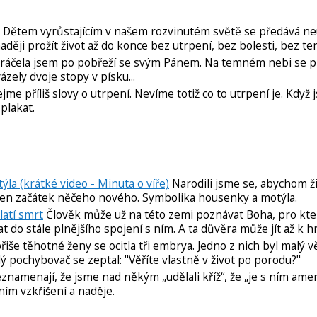
Dětem vyrůstajícím v našem rozvinutém světě se předává ne
 naději prožít život až do konce bez utrpení, bez bolesti, bez t
 Kráčela jsem po pobřeží se svým Pánem. Na temném nebi se p
zely dvoje stopy v písku...
me příliš slovy o utrpení. Nevíme totiž co to utrpení je. Když 
plakat.
la (krátké video - Minuta o víře)
Narodili jsme se, abychom žil
 jen začátek něčeho nového. Symbolika housenky a motýla.
latí smrt
Člověk může už na této zemi poznávat Boha, pro kt
do stále plnějšího spojení s ním. A ta důvěra může jít až k hr
řiše těhotné ženy se ocitla tři embrya. Jedno z nich byl malý vě
ý pochybovač se zeptal: "Věříte vlastně v život po porodu?"
namenají, že jsme nad někým „udělali kříž“, že „je s ním amen“
ním vzkříšení a naděje.