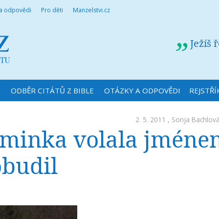
 a odpovědi
Pro děti
Manzelstvi.cz
Ježíš 
N
ODBĚR CITÁTŮ Z BIBLE
OTÁZKY A ODPOVĚDI
REJSTŘÍ
2. 5. 2011 ,
Sonja Bachlov
minka volala jméne
obudil