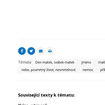
Témata:
Den matek, svátek matek
jméno
matk
nebe, posmrtný život, nesmrtelnost
nemoc
pří
Související texty k tématu: