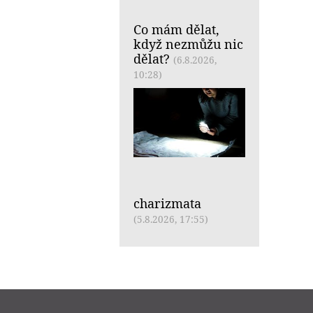
Co mám dělat,
když nezmůžu nic
dělat?
(6.8.2026,
10:28)
charizmata
(5.8.2026, 17:55)