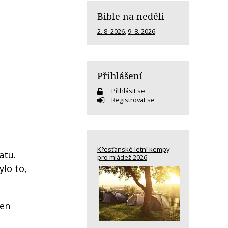
Bible na neděli
2. 8. 2026
,
9. 8. 2026
Přihlášení
Přihlásit se
Registrovat se
Křesťanské letní kempy
atu.
pro mládež 2026
ylo to,
pen