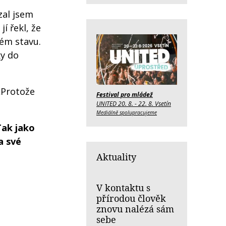
zal jsem
í řekl, že
lém stavu.
ky do
„Protože
Festival pro mládež
UNITED 20. 8. - 22. 8. Vsetín
Mediálně spolupracujeme
Tak jako
a své
Aktuality
V kontaktu s
přírodou člověk
znovu nalézá sám
sebe