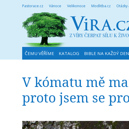
Pastorace.cz
Vánoce
Velikonoce
Modlitba.cz
Otázky
ČEMU VĚŘÍME
KATALOG
BIBLE NA KAŽDÝ DE
V kómatu mě ma
proto jsem se pr