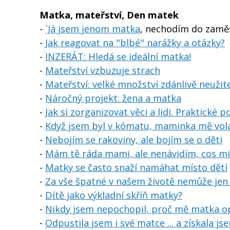
Matka, mateřství, Den matek
-
´Já jsem jenom matka
, nechodím do zaměs
-
Jak reagovat na "blbé" narážky a otázky?
-
INZERÁT: Hledá se ideální matka!
-
Mateřství vzbuzuje strach
-
Mateřství: velké množství zdánlivě neuži
-
Náročný projekt: žena a matka
-
Jak si zorganizovat věci a lidi. Praktické po
-
Když jsem byl v kómatu, maminka mě vo
-
Nebojím se rakoviny, ale bojím se o děti
-
Mám tě ráda mami, ale nenávidím, cos mi
-
Matky se často snaží namáhat místo dětí
-
Za vše špatné v našem životě nemůže jen
-
Dítě jako výkladní skříň matky?
-
Nikdy jsem nepochopil, proč mě matka op
-
Odpustila jsem i své matce ... a získala 