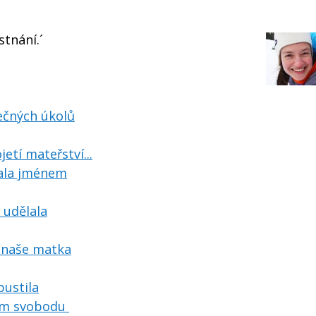
tnání.´
tečných úkolů
jetí mateřství...
lala jménem
 udělala
 naše matka
ustila
jsem svobodu