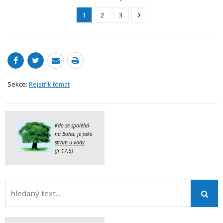
1
2
3
Sekce:
Rejstřík témat
Kdo se spoléhá
na Boha, je jako
strom u vody
.
(Jr 17,5)