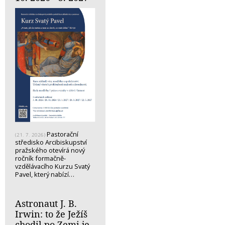
Pastorační
(21. 7. 2026)
středisko Arcibiskupství
pražského otevírá nový
ročník formačně-
vzdělávacího Kurzu Svatý
Pavel, který nabízí…
Astronaut J. B.
Irwin: to že Ježíš
chodil po Zemi je