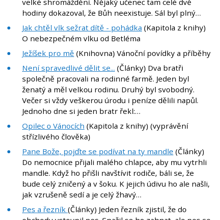
velké shromáždění. Nějaký učenec tam celé dvě
hodiny dokazoval, že Bůh neexistuje. Sál byl plný…
Jak chtěl vlk sežrat dítě - pohádka
(Kapitola z knihy)
O nebezpečném vlku od Betléma
Ježíšek pro mě
(Knihovna) Vánoční povídky a příběhy
Není spravedlivé dělit se...
(Články) Dva bratři
společně pracovali na rodinné farmě. Jeden byl
ženatý a měl velkou rodinu. Druhý byl svobodný.
Večer si vždy veškerou úrodu i peníze dělili napůl.
Jednoho dne si jeden bratr řekl:…
Opilec o Vánocích
(Kapitola z knihy) (vyprávění
střízlivého člověka)
Pane Bože, pojďte se podívat na ty mandle
(Články)
Do nemocnice přijali malého chlapce, aby mu vytrhli
mandle. Když ho přišli navštívit rodiče, báli se, že
bude celý zničený a v šoku. K jejich údivu ho ale našli,
jak vzrušeně sedí a je celý žhavý…
Pes a řezník
(Články) Jeden řezník zjistil, že do