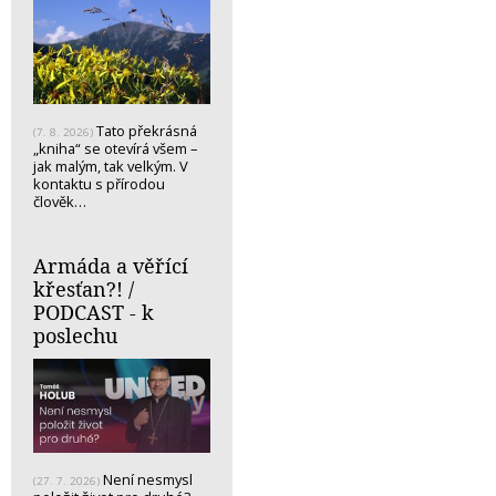
Tato překrásná
(7. 8. 2026)
„kniha“ se otevírá všem –
jak malým, tak velkým. V
kontaktu s přírodou
člověk…
Armáda a věřící
křesťan?! /
PODCAST - k
poslechu
Není nesmysl
(27. 7. 2026)