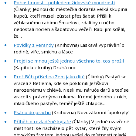
Pohostinnost - pohledem židovské moudrosti
(Články) Jednou do městečka dorazila velká skupina
kupců, kteří museli zůstat přes šabat. Přišli k
věhlasnému rabimu Šmuelovi, zdali by u něho
nedostali nocleh a šabatovou večeři. Rabi jim sdělil,
že…
Povídky z verandy
(Knihovna) Laskavá vyprávění o
rodině, víře, smíchu a lásce
Projdi se mnou ještě jednou všechno to, cos prožil
(Kapitola z knihy) Druhá noc
Proč Bůh přišel na Zem jako dítě
(Články) Pastýři se
vraceli z Betléma, kde se poklonili Ježíškovi
narozenému v chlévě. Nesli mu náruče darů a teď se
vraceli s prázdnýma rukama. Kromě jednoho z nich,
mladičkého pastýře, téměř ještě chlapce.…
Psáno do prachu
(Knihovna) Novozákonní ´apokryfy´
Příběh o rozladěné kytaře
(Články) V jedné uzavřené
místnosti se nacházelo pět kytar, které žily svým
obvyklým životem. Jednou vešel do místnosti mladý