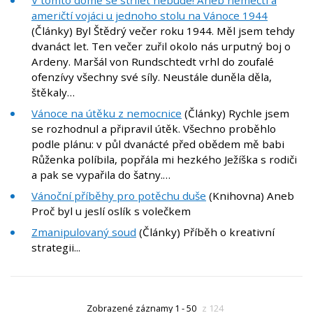
V tomto domě se střílet nebude! Aneb němečtí a
američtí vojáci u jednoho stolu na Vánoce 1944
(Články) Byl Štědrý večer roku 1944. Měl jsem tehdy
dvanáct let. Ten večer zuřil okolo nás urputný boj o
Ardeny. Maršál von Rundschtedt vrhl do zoufalé
ofenzívy všechny své síly. Neustále duněla děla,
štěkaly…
Vánoce na útěku z nemocnice
(Články) Rychle jsem
se rozhodnul a připravil útěk. Všechno proběhlo
podle plánu: v půl dvanácté před obědem mě babi
Růženka políbila, popřála mi hezkého Ježíška s rodiči
a pak se vypařila do šatny.…
Vánoční příběhy pro potěchu duše
(Knihovna) Aneb
Proč byl u jeslí oslík s volečkem
Zmanipulovaný soud
(Články) Příběh o kreativní
strategii...
Zobrazené záznamy 1 - 50
z 124