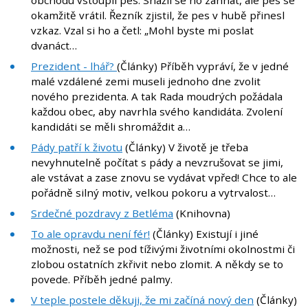
obchodu vstoupil pes. Snažil se ho zahnat, ale pes se
okamžitě vrátil. Řezník zjistil, že pes v hubě přinesl
vzkaz. Vzal si ho a četl: „Mohl byste mi poslat
dvanáct…
Prezident - lhář?
(Články) Příběh vypráví, že v jedné
malé vzdálené zemi museli jednoho dne zvolit
nového prezidenta. A tak Rada moudrých požádala
každou obec, aby navrhla svého kandidáta. Zvolení
kandidáti se měli shromáždit a…
Pády patří k životu
(Články) V životě je třeba
nevyhnutelně počítat s pády a nevzrušovat se jimi,
ale vstávat a zase znovu se vydávat vpřed! Chce to ale
pořádně silný motiv, velkou pokoru a vytrvalost…
Srdečné pozdravy z Betléma
(Knihovna)
To ale opravdu není fér!
(Články) Existují i jiné
možnosti, než se pod tíživými životními okolnostmi či
zlobou ostatních zkřivit nebo zlomit. A někdy se to
povede. Příběh jedné palmy.
V teple postele děkuji, že mi začíná nový den
(Články)