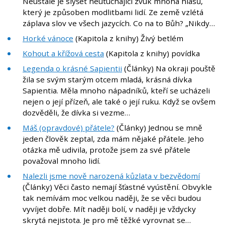
Neustále je slyšet neutuchající zvuk mnoha hlasů,
který je způsoben modlitbami lidí. Ze země vzlétá
záplava slov ve všech jazycích. Co na to Bůh? „Nikdy…
Horké vánoce
(Kapitola z knihy) Živý betlém
Kohout a křížová cesta
(Kapitola z knihy) povídka
Legenda o krásné Sapientii
(Články) Na okraji pouště
žila se svým starým otcem mladá, krásná dívka
Sapientia. Měla mnoho nápadníků, kteří se ucházeli
nejen o její přízeň, ale také o její ruku. Když se ovšem
dozvěděli, že dívka si vezme…
Máš (opravdové) přátele?
(Články) Jednou se mně
jeden člověk zeptal, zda mám nějaké přátele. Jeho
otázka mě udivila, protože jsem za své přátele
považoval mnoho lidí.
Nalezli jsme nově narozená kůzlata v bezvědomí
(Články) Věci často nemají šťastné vyústění. Obvykle
tak nemívám moc velkou naději, že se věci budou
vyvíjet dobře. Mít naději bolí, v naději je vždycky
skrytá nejistota. Je pro mě těžké vyrovnat se…