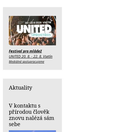
Festival pro mládež
UNITED 20. 8. - 22. 8. Vsetín
Mediálně spolupracujeme
Aktuality
V kontaktu s
přírodou člověk
znovu nalézá sám
sebe