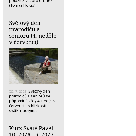
položit život pro druhé?
(Tomáš Holub)
Světový den
prarodičů a
seniorů (4. neděle
v červenci)
Světový den
(22. 7. 2026)
prarodičů a seniorů se
připomíná vždy 4. neděli v
červenci - v blízkosti
svátku Jáchyma…
Kurz Svatý Pavel
10. 2026 - 5. 2027