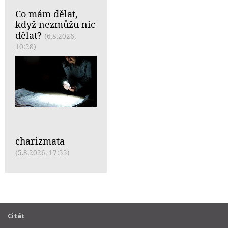
Co mám dělat,
když nezmůžu nic
dělat?
(6.8.2026,
10:28)
charizmata
(5.8.2026, 17:55)
Citát