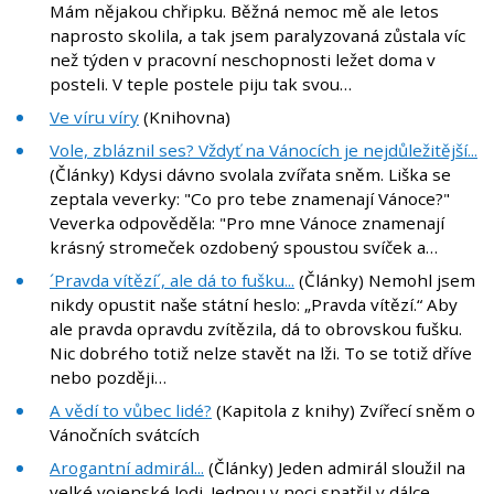
Mám nějakou chřipku. Běžná nemoc mě ale letos
naprosto skolila, a tak jsem paralyzovaná zůstala víc
než týden v pracovní neschopnosti ležet doma v
posteli. V teple postele piju tak svou…
Ve víru víry
(Knihovna)
Vole, zbláznil ses? Vždyť na Vánocích je nejdůležitější...
(Články) Kdysi dávno svolala zvířata sněm. Liška se
zeptala veverky: "Co pro tebe znamenají Vánoce?"
Veverka odpověděla: "Pro mne Vánoce znamenají
krásný stromeček ozdobený spoustou svíček a…
´Pravda vítězí´, ale dá to fušku...
(Články) Nemohl jsem
nikdy opustit naše státní heslo: „Pravda vítězí.“ Aby
ale pravda opravdu zvítězila, dá to obrovskou fušku.
Nic dobrého totiž nelze stavět na lži. To se totiž dříve
nebo později…
A vědí to vůbec lidé?
(Kapitola z knihy) Zvířecí sněm o
Vánočních svátcích
Arogantní admirál...
(Články) Jeden admirál sloužil na
velké vojenské lodi. Jednou v noci spatřil v dálce