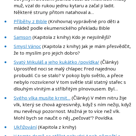
muž, vzal do rukou jednu kytaru a začal ji ladit.
Některé struny přitom natahoval a…
Příběhy z Bible
(Knihovna) vyprávěné pro děti a
mládež podle ekumenického překladu Bible
Samson
(Kapitola z knihy) Kdo je nejsilnější?
Smysl Vánoc
(Kapitola z knihy) Jak je mám přesvědčit,
že to myslím pro jejich dobro?
Svatý Mikuláš a jeho kukátko /povídka/
(Články)
Uprostřed noci se malý chlapec Fred najednou
probudil. Co se stalo? V pokoji bylo světlo, a přece
nebylo rozsvíceno! V tom světle stál statný stařec s
dlouhým vlnitým a stříbřitým plnovousem. Byl…
Svého vlka musíte krmit…
(Články) V mém nitru žije
vlk, který se chová agresivněji, když s ním nežiji, když
mu nevěnuji pozornost. Možná je to více než vlk.
Mohl bych se naučit o něj „pečovat“? Povídka.
Ukřižování
(Kapitola z knihy)