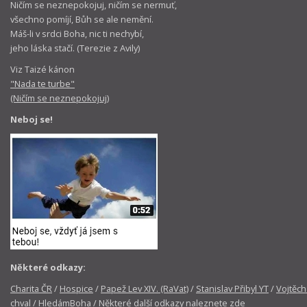
Ničím se neznepokojuj, ničím se nermuť,
všechno pomíjí, Bůh se ale nemění.
Máš-li v srdci Boha, nic ti nechybí,
jeho láska stačí. (Terezie z Avily)
Viz Taizé kánon
"Nada te turbe"
(Ničím se neznepokojuj)
Neboj se!
Některé odkazy:
Charita ČR
/
Hospice
/
Papež Lev XIV. (RaVat)
/
Stanislav Přibyl YT
/
Vojtěch
chval
/
HledámBoha
/
Některé další odkazy naleznete zde