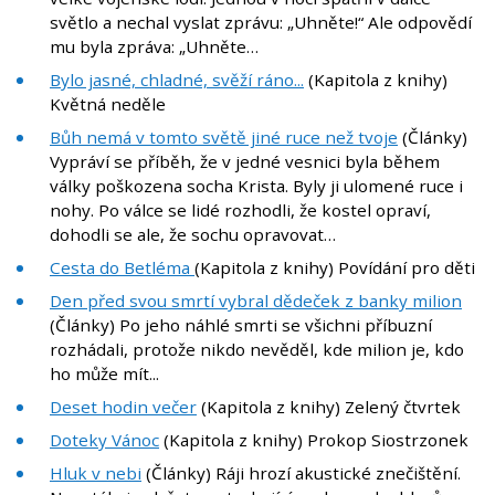
světlo a nechal vyslat zprávu: „Uhněte!“ Ale odpovědí
mu byla zpráva: „Uhněte…
Bylo jasné, chladné, svěží ráno...
(Kapitola z knihy)
Květná neděle
Bůh nemá v tomto světě jiné ruce než tvoje
(Články)
Vypráví se příběh, že v jedné vesnici byla během
války poškozena socha Krista. Byly ji ulomené ruce i
nohy. Po válce se lidé rozhodli, že kostel opraví,
dohodli se ale, že sochu opravovat…
Cesta do Betléma
(Kapitola z knihy) Povídání pro děti
Den před svou smrtí vybral dědeček z banky milion
(Články) Po jeho náhlé smrti se všichni příbuzní
rozhádali, protože nikdo nevěděl, kde milion je, kdo
ho může mít...
Deset hodin večer
(Kapitola z knihy) Zelený čtvrtek
Doteky Vánoc
(Kapitola z knihy) Prokop Siostrzonek
Hluk v nebi
(Články) Ráji hrozí akustické znečištění.