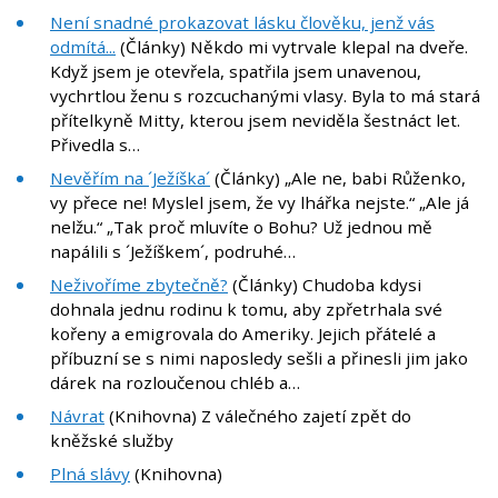
Není snadné prokazovat lásku člověku, jenž vás
odmítá...
(Články) Někdo mi vytrvale klepal na dveře.
Když jsem je otevřela, spatřila jsem unavenou,
vychrtlou ženu s rozcuchanými vlasy. Byla to má stará
přítelkyně Mitty, kterou jsem neviděla šestnáct let.
Přivedla s…
Nevěřím na ´Ježíška´
(Články) „Ale ne, babi Růženko,
vy přece ne! Myslel jsem, že vy lhářka nejste.“ „Ale já
nelžu.“ „Tak proč mluvíte o Bohu? Už jednou mě
napálili s ´Ježíškem´, podruhé…
Neživoříme zbytečně?
(Články) Chudoba kdysi
dohnala jednu rodinu k tomu, aby zpřetrhala své
kořeny a emigrovala do Ameriky. Jejich přátelé a
příbuzní se s nimi naposledy sešli a přinesli jim jako
dárek na rozloučenou chléb a…
Návrat
(Knihovna) Z válečného zajetí zpět do
kněžské služby
Plná slávy
(Knihovna)