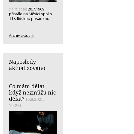
20.7.1969
(17. 7. 2026)
přistálo na Měsíci Apollo
11 s lidskou posádkou.
Archiv aktualit
Naposledy
aktualizováno
Co mám dělat,
když nezmůžu nic
dělat?
(6.8.2026,
10:28)