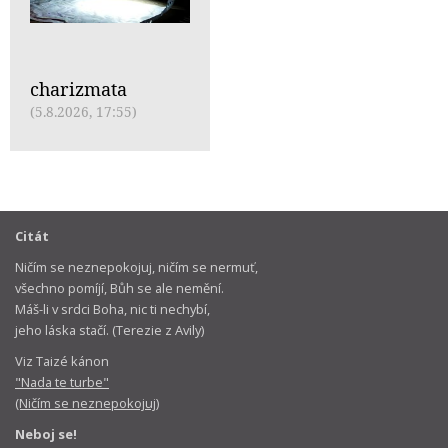
charizmata
(5.8.2026, 17:55)
Citát
Ničím se neznepokojuj, ničím se nermuť,
všechno pomíjí, Bůh se ale nemění.
Máš-li v srdci Boha, nic ti nechybí,
jeho láska stačí. (Terezie z Avily)
Viz Taizé kánon
"Nada te turbe"
(Ničím se neznepokojuj)
Neboj se!