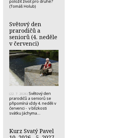
položit život pro druhé?
(Tomáš Holub)
Světový den
prarodičů a
seniorů (4. neděle
v červenci)
Světový den
(22. 7. 2026)
prarodičů a seniorů se
připomíná vždy 4. neděli v
červenci - v blízkosti
svátku Jáchyma…
Kurz Svatý Pavel
10. 2026 - 5. 2027