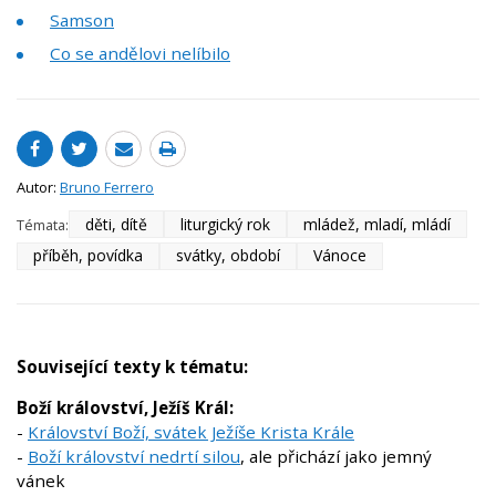
Samson
Co se andělovi nelíbilo
Autor:
Bruno Ferrero
děti, dítě
liturgický rok
mládež, mladí, mládí
Témata:
příběh, povídka
svátky, období
Vánoce
Související texty k tématu:
Boží království, Ježíš Král:
-
Království Boží, svátek Ježíše Krista Krále
-
Boží království nedrtí silou
, ale přichází jako jemný
vánek