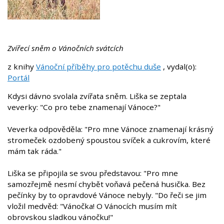
Zvířecí sněm o Vánočních svátcích
z knihy
Vánoční příběhy pro potěchu duše
, vydal(o):
Portál
Kdysi dávno svolala zvířata sněm. Liška se zeptala
veverky: "Co pro tebe znamenají Vánoce?"
Veverka odpověděla: "Pro mne Vánoce znamenají krásný
stromeček ozdobený spoustou svíček a cukrovím, které
mám tak ráda."
Liška se připojila se svou představou: "Pro mne
samozřejmě nesmí chybět voňavá pečená husička. Bez
pečínky by to opravdové Vánoce nebyly. "Do řeči se jim
vložil medvěd: "Vánočka! O Vánocích musím mít
obrovskou sladkou vánočku!"