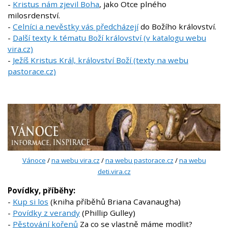
-
Kristus nám zjevil Boha
, jako Otce plného
milosrdenství.
-
Celníci a nevěstky vás předcházejí
do Božího království.
-
Další texty k tématu Boží království (v katalogu webu
vira.cz)
-
Ježíš Kristus Král, království Boží (texty na webu
pastorace.cz)
Vánoce
/
na webu vira.cz
/
na webu pastorace.cz
/
na webu
deti.vira.cz
Povídky, příběhy:
-
Kup si los
(kniha příběhů Briana Cavanaugha)
-
Povídky z verandy
(Phillip Gulley)
-
Pěstování kořenů
Za co se vlastně máme modlit?