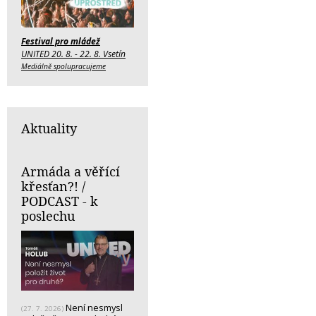
Festival pro mládež
UNITED 20. 8. - 22. 8. Vsetín
Mediálně spolupracujeme
Aktuality
Armáda a věřící
křesťan?! /
PODCAST - k
poslechu
Není nesmysl
(27. 7. 2026)