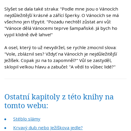
Slyšet se dala také straka: "Podle mne jsou o Vánocích
nejdůležitější krásné a zářící šperky. O Vánocích se má
všechno jen třpytit. "Pozadu nechtěl zůstat ani vůl:
"Vánoce dělá Vánocemi teprve šampaňské. Já bych ho
vypil klidně dvě lahve!"
A osel, který to už nevydržel, se rychle zmocnil slova:
"Vole, zbláznil ses? Vždyť na Vánocích je nejdůležitější
Ježíšek. Copak jsi na to zapomněl?" Vůl se zastyděl,
sklopil velkou hlavu a zabučel: "A vědí to vůbec lidé?"
Ostatní kapitoly z této knihy na
tomto webu:
Stéblo slámy
Krvavý dub nebo Ježíškova jedle?