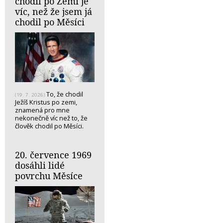
chodil po Zemi je
víc, než že jsem já
chodil po Měsíci
To, že chodil
(19. 7. 2026)
Ježíš Kristus po zemi,
znamená pro mne
nekonečně víc než to, že
člověk chodil po Měsíci.
20. července 1969
dosáhli lidé
povrchu Měsíce