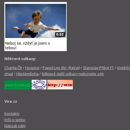
Některé odkazy:
Charita ČR
/
Hospice
/
Papež Lev XIV. (RaVat)
/
Stanislav Přibyl YT
/
Vojtěch
chval
/
HledámBoha
/
Některé další odkazy naleznete zde
Vira.cz
Kontakty
Info o webu
Napsali nám