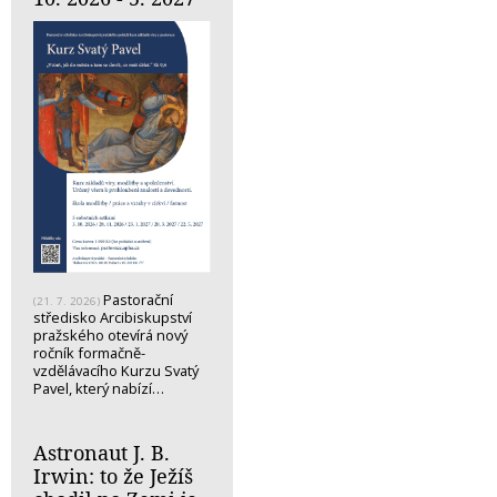
Pastorační
(21. 7. 2026)
středisko Arcibiskupství
pražského otevírá nový
ročník formačně-
vzdělávacího Kurzu Svatý
Pavel, který nabízí…
Astronaut J. B.
Irwin: to že Ježíš