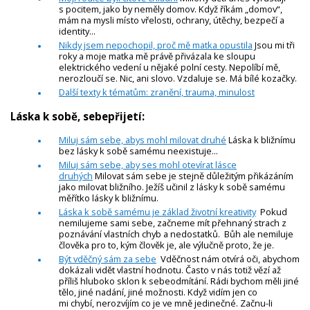
s pocitem, jako by neměly domov. Když říkám „domov“,
mám na mysli místo vřelosti, ochrany, útěchy, bezpečí a
identity...
Nikdy jsem nepochopil, proč mě matka opustila
Jsou mi tři
roky a moje matka mě právě přivázala ke sloupu
elektrického vedení u nějaké polní cesty. Nepolíbí mě,
nerozloučí se. Nic, ani slovo. Vzdaluje se. Má bílé kozačky.
Další texty k tématům: zranění, trauma, minulost
Láska k sobě, sebepřijetí:
Miluj sám sebe, abys mohl milovat druhé
Láska k bližnímu
bez lásky k sobě samému neexistuje...
Miluj sám sebe, aby ses mohl otevírat lásce
druhých
Milovat sám sebe je stejně důležitým přikázáním
jako milovat bližního. Ježíš učinil z lásky k sobě samému
měřítko lásky k bližnímu.
Láska k sobě samému je základ životní kreativity
Pokud
nemilujeme sami sebe, začneme mít přehnaný strach z
poznávání vlastních chyb a nedostatků. Bůh ale nemiluje
člověka pro to, kým člověk je, ale výlučně proto, že je.
Být vděčný sám za sebe
Vděčnost nám otvírá oči, abychom
dokázali vidět vlastní hodnotu. Často v nás totiž vězí až
příliš hluboko sklon k sebeodmítání. Rádi bychom měli jiné
tělo, jiné nadání, jiné možnosti. Když vidím jen co
mi chybí, nerozvíjím co je ve mně jedinečné. Začnu-li