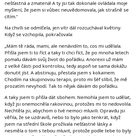
nešťastná a zmatená! A ty jsi tak dokonale ovládala moje
myšlení, že jsem si vůbec neuvědomovala, jak strašně se
cítím.“
Na chvíli se odmlčela, jen vítr dál rozcuchával květiny.
Když se vzchopila, pokračovala:
„Mám tě ráda, mami, ale nenávidím to, cos mi udělala.
Přišla jsem ti to říct a taky ti chci říct, že po mnoha letech
pomalu dávám svůj život do pořádku. Anorexii už mám
z velké části pod kontrolou, tedy aspoň se sama dokážu
donutit jíst. A abstinuju, přestala jsem s kokainem.
Chodím na skupinovou terapii, proto mi šéf slíbil, že mě
prozatím nevyhodí. Tak to nějak dávám do pořádku.
A taky jsem ti přišla dát sbohem. Nemohla jsem to udělat,
když jsi onemocněla rakovinou, protožes mi to nedovolila.
Nechtěla jsi, abychom o tvé nemoci mluvili. Opravdu jsi
věřila, že se uzdravíš, nebo to bylo jako tenkrát, když
jsem na střední škole prožívala nešťastné lásky a
nesměla o tom s tebou mluvit, protože podle tebe to byly