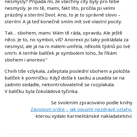
nesmysly? Připadá mi, že všechny city byly pro tebe
nesmysly. Je mi tě, mami, fakt líto, prožila jsi velmi
prázdný a sterilní život. Ano, to je to správné slovo –
sterilní. A já teď konečně smím mít své vlastní pocity.
Tak… sbohem, mami. Mám tě ráda, opravdu. Ale ještě
něco. Je to, no symbol, víš? Anorexii jsi taky pokládala za
nesmysl, ale já na ni málem umřela, několik týdnů po tvé
smrti. A tenhle balíček je symbolem toho, že říkám
sbohem i anorexii.“
Chvíli tiše vzlykala, zašeptala poslední sbohem a položila
balíček k pomníčku. Když došla k taxíku a usadila se na
zadním sedadle, nekontrolovatelně se rozplakala.
V balíčku byla čokoládová tyčinka.
Se svolením zpracováno podle knihy
Závislosti srdce – jak opustit nezdravé vztahy
,
kterou vydalo Karmelitánské nakladatelství.