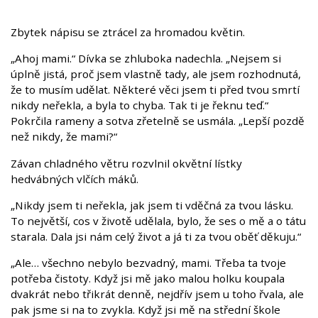
Zbytek nápisu se ztrácel za hromadou květin.
„Ahoj mami.“ Dívka se zhluboka nadechla. „Nejsem si
úplně jistá, proč jsem vlastně tady, ale jsem rozhodnutá,
že to musím udělat. Některé věci jsem ti před tvou smrtí
nikdy neřekla, a byla to chyba. Tak ti je řeknu teď.“
Pokrčila rameny a sotva zřetelně se usmála. „Lepší pozdě
než nikdy, že mami?“
Závan chladného větru rozvlnil okvětní lístky
hedvábných vlčích máků.
„Nikdy jsem ti neřekla, jak jsem ti vděčná za tvou lásku.
To největší, cos v životě udělala, bylo, že ses o mě a o tátu
starala. Dala jsi nám celý život a já ti za tvou oběť děkuju.“
„Ale… všechno nebylo bezvadný, mami. Třeba ta tvoje
potřeba čistoty. Když jsi mě jako malou holku koupala
dvakrát nebo třikrát denně, nejdřív jsem u toho řvala, ale
pak jsme si na to zvykla. Když jsi mě na střední škole