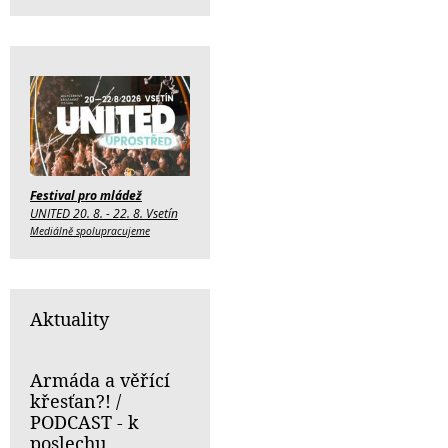
Festival pro mládež
UNITED 20. 8. - 22. 8. Vsetín
Mediálně spolupracujeme
Aktuality
Armáda a věřící
křesťan?! /
PODCAST - k
poslechu