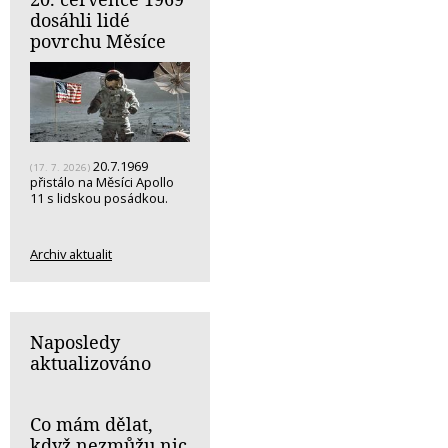
dosáhli lidé
povrchu Měsíce
20.7.1969
(17. 7. 2026)
přistálo na Měsíci Apollo
11 s lidskou posádkou.
Archiv aktualit
Naposledy
aktualizováno
Co mám dělat,
když nezmůžu nic