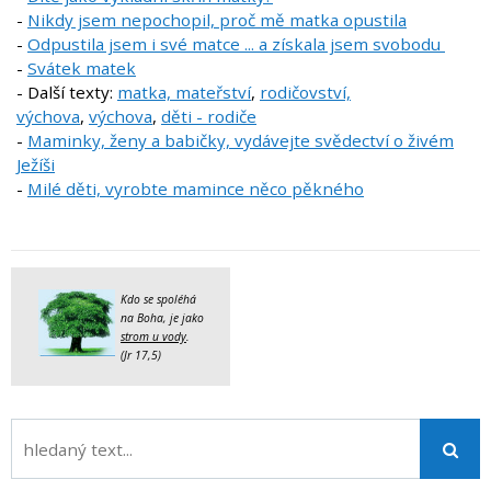
-
Nikdy jsem nepochopil, proč mě matka opustila
-
Odpustila jsem i své matce ... a získala jsem svobodu
-
Svátek matek
- Další texty:
matka, mateřství
,
rodičovství,
výchova
,
výchova
,
děti - rodiče
-
Maminky, ženy a babičky, vydávejte svědectví o živém
Ježíši
-
Milé děti, vyrobte mamince něco pěkného
Kdo se spoléhá
na Boha, je jako
strom u vody
.
(Jr 17,5)