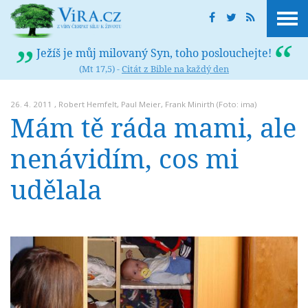
Ježíš je můj milovaný Syn, toho poslouchejte!
(Mt 17,5) -
Citát z Bible na každý den
26. 4. 2011 ,
Robert Hemfelt
,
Paul Meier
,
Frank Minirth
(Foto: ima)
Mám tě ráda mami, ale
nenávidím, cos mi
udělala