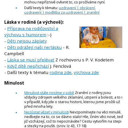
mohou nepříznivě ovlivnit to, co prožíváme nyní.
Další texty k tématu:
uzdravení | obrácení,
uzdravení | modlitba za uzdravení | zranění
Láska v rodině (a výchově):
-
Příprava na rodičovství a
výchovu s humorem
:-)
-
Děti nejsou záplaty
-
Děti odrážejí naši ne/lásku
- R.
Campbell
-
Láska se musí přelévat
Z rozhovoru s P. V. Kodetem
-
Když dítě nepřichází
J. Fenclová
- Další texty k tématu
rodina zde
,
výchova zde
Minulost
Minulost stále nosíme v sobě
Zranění z rodiny jsou
vždycky zdrojem velkého zklamání, utrpení a bolesti, a to i
v případě, kdy jde o starou historii, kterou jsme prožili už
před mnoha lety.
Nezůstat vězet v minulosti
Nevzpomínejte na věci minulé,
nedbejte na to, co se dávno stalo! Hle, činím věci nové, teď
již vzcházejí, což to nepoznáváte? Cestu vytvořím na stepi
a stezky na poušti. (srov. Iz 43, 17-18)