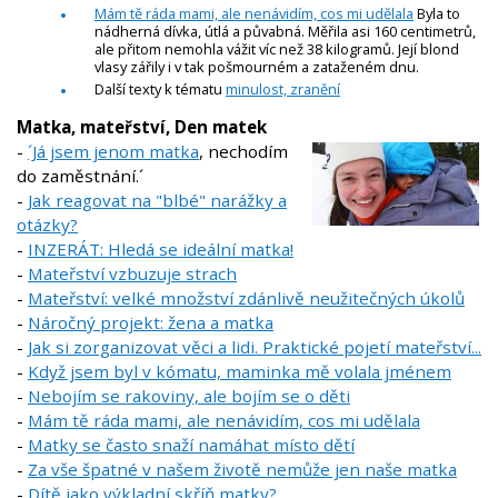
Mám tě ráda mami, ale nenávidím, cos mi udělala
Byla to
nádherná dívka, útlá a půvabná. Měřila asi 160 centimetrů,
ale přitom nemohla vážit víc než 38 kilogramů. Její blond
vlasy zářily i v tak pošmourném a zataženém dnu.
Další texty k tématu
minulost, zranění
Matka, mateřství, Den matek
-
´Já jsem jenom matka
, nechodím
do zaměstnání.´
-
Jak reagovat na "blbé" narážky a
otázky?
-
INZERÁT: Hledá se ideální matka!
-
Mateřství vzbuzuje strach
-
Mateřství: velké množství zdánlivě neužitečných úkolů
-
Náročný projekt: žena a matka
-
Jak si zorganizovat věci a lidi. Praktické pojetí mateřství...
-
Když jsem byl v kómatu, maminka mě volala jménem
-
Nebojím se rakoviny, ale bojím se o děti
-
Mám tě ráda mami, ale nenávidím, cos mi udělala
-
Matky se často snaží namáhat místo dětí
-
Za vše špatné v našem životě nemůže jen naše matka
-
Dítě jako výkladní skříň matky?