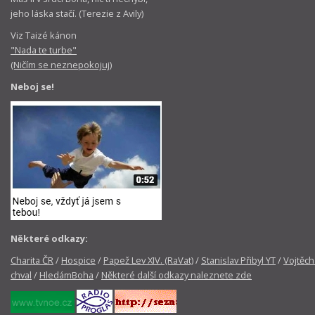
jeho láska stačí. (Terezie z Avily)
Viz Taizé kánon
"Nada te turbe"
(Ničím se neznepokojuj)
Neboj se!
Některé odkazy:
Charita ČR
/
Hospice
/
Papež Lev XIV. (RaVat)
/
Stanislav Přibyl YT
/
Vojtěch
chval
/
HledámBoha
/
Některé další odkazy naleznete zde