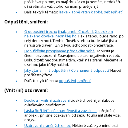
pošilhávat po tom, co mají druzí a co já nemám, nedokážu
už si všímat a vážit toho, co mám právě jen já.
Další texty k tématu:
láska k sobě vztah k sobě, sebepřijetí
Odpuštění, smíření:
O odpuštění trochu jinak, aneb: Chceš-li být otrokem
nějakého člověka, nesnášej ho
Pak s tebou bude ráno, po
celý den i v noci. Tenhle člověk s tebou bude také jíst a
naruší tvé trávení. Zničí tvou schopnost koncentrace...
Odpuštěním prospíváme především sobě
Odpustit je
činem osvobození. Zbavujeme se tak negativních vazeb.
Dokud totiž neodpustíme těm, kteří nás zranili, vlečeme je
s sebou jako těžký náklad.
Jaký význam má odpuštění? Co znamená odpustit?
Návod
pro šťastný život
Další texty k tématu:
odpuštění, smíření
(Vnitřní) uzdravení:
Duchovní vnitřní uzdravení
Lidské chování je hluboce
ovlivňováno nevědomím
Láska Boží léčí naše náruživosti a závislosti
- přejídání,
anorexii, přílišné očekávání od sexu, touha mít stále více,
drogy...
Uzdravení zraněných emocí
Některé zážitky z minulosti