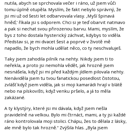
nutila, abych se sprchovala večer i ráno, už jsem vůči
tomu úplně otupěla. Myslím, že fakt nebylo správný, že
jsi mi už od šesti let odbarvovala vlasy. ,Myší špinavá
hněď,‘ říkala jsi s odporem. Chci si je teď obarvit natmavo
a pak si nechat svou přirozenou barvu. Mami, myslím, že
bys z toho dostala hysterický záchvat, kdybys to viděla.
Představ si, je mi dvacet šest a poprvé v životě mě
napadlo, že bych mohla udělat něco, co ty neschvaluješ.
Taky jsem zahodila pilník na nehty. Nikdy jsem ti to
neřekla, a proto jsi nemohla vědět, jak hrozně jsem
nesnášela, když jsi mi před každým jídlem pilovala nehty.
Nenáviděla jsem tu tvou fanatickou posedlost čistotou,
zvlášť když jsem viděla, jak si moji kamarádi hrají v blátě
nebo na pískovišti, když venku pršelo, a já to měla
zakázané.
A ty klystýry, které jsi mi dávala, když jsem nešla
pravidelně na velkou. Bylo mi čtrnáct, mami, a ty jsi každé
ráno kontrolovala moji stolici. Chápu, žes to dělala z lásky,
ale mně bylo tak hrozně.“ Zvýšila hlas. „Byla jsem