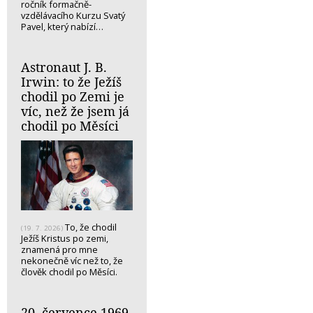
ročník formačně-
vzdělávacího Kurzu Svatý
Pavel, který nabízí…
Astronaut J. B.
Irwin: to že Ježíš
chodil po Zemi je
víc, než že jsem já
chodil po Měsíci
To, že chodil
(19. 7. 2026)
Ježíš Kristus po zemi,
znamená pro mne
nekonečně víc než to, že
člověk chodil po Měsíci.
20. července 1969