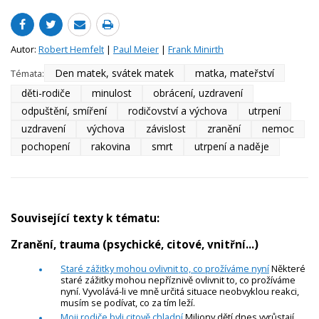
Autor:
Robert Hemfelt
|
Paul Meier
|
Frank Minirth
Den matek, svátek matek
matka, mateřství
Témata:
děti-rodiče
minulost
obrácení, uzdravení
odpuštění, smíření
rodičovství a výchova
utrpení
uzdravení
výchova
závislost
zranění
nemoc
pochopení
rakovina
smrt
utrpení a naděje
Související texty k tématu:
Zranění, trauma (psychické, citové, vnitřní...)
Staré zážitky mohou ovlivnit to, co prožíváme nyní
Některé
staré zážitky mohou nepříznivě ovlivnit to, co prožíváme
nyní. Vyvolává-li ve mně určitá situace neobvyklou reakci,
musím se podívat, co za tím leží.
Moji rodiče byli citově chladní
Miliony dětí dnes vyrůstají