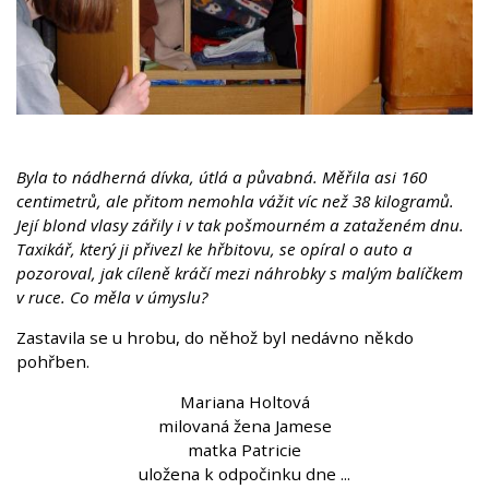
Byla to nádherná dívka, útlá a půvabná. Měřila asi
160
centimetrů
, ale přitom nemohla vážit víc než
38 kilogramů
.
Její blond vlasy zářily i v tak pošmourném a zataženém dnu.
Taxikář, který ji přivezl ke hřbitovu, se opíral o auto a
pozoroval, jak cíleně kráčí mezi náhrobky s malým balíčkem
v ruce. Co měla v úmyslu?
Zastavila se u hrobu, do něhož byl nedávno někdo
pohřben.
Mariana Holtová
milovaná žena Jamese
matka Patricie
uložena k odpočinku dne ...