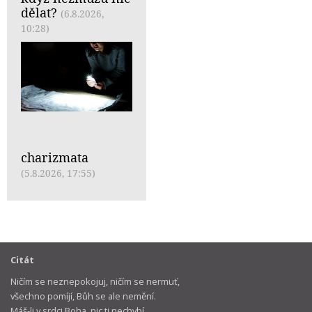
dělat?
(6.8.2026,
10:28)
charizmata
(5.8.2026, 17:55)
Citát
Ničím se neznepokojuj, ničím se nermuť,
všechno pomíjí, Bůh se ale nemění.
Máš-li v srdci Boha, nic ti nechybí,