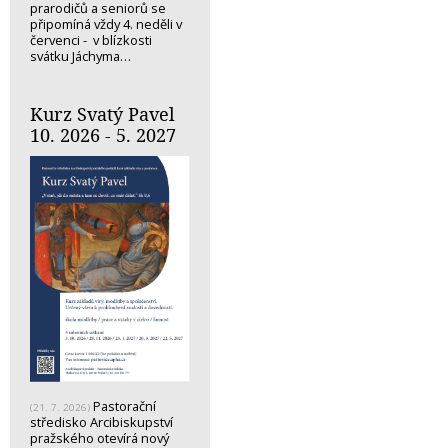
prarodičů a seniorů se
připomíná vždy 4. neděli v
červenci - v blízkosti
svátku Jáchyma…
Kurz Svatý Pavel
10. 2026 - 5. 2027
Pastorační
(21. 7. 2026)
středisko Arcibiskupství
pražského otevírá nový