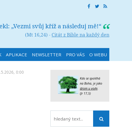
řekl: „Vezmi svůj kříž a následuj mě!“
(Mt 16,24) -
Citát z Bible na každý den
K
APLIKACE
NEWSLETTER
PRO VÁS
O WEBU
.5.2026, 0:00
Kdo se spoléhá
na Boha, je jako
strom u vody
.
(Jr 17,5)