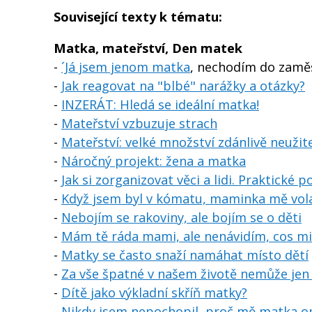
Související texty k tématu:
Matka, mateřství, Den matek
-
´Já jsem jenom matka
, nechodím do zaměs
-
Jak reagovat na "blbé" narážky a otázky?
-
INZERÁT: Hledá se ideální matka!
-
Mateřství vzbuzuje strach
-
Mateřství: velké množství zdánlivě neuži
-
Náročný projekt: žena a matka
-
Jak si zorganizovat věci a lidi. Praktické po
-
Když jsem byl v kómatu, maminka mě vo
-
Nebojím se rakoviny, ale bojím se o děti
-
Mám tě ráda mami, ale nenávidím, cos mi
-
Matky se často snaží namáhat místo dětí
-
Za vše špatné v našem životě nemůže jen
-
Dítě jako výkladní skříň matky?
-
Nikdy jsem nepochopil, proč mě matka op