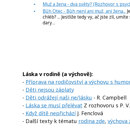
Muž a žena - dva světy? (Rozhovor s p
Bůh Otec - Bůh není ani muž, ani žena...
Je
chléb? ... Jestliže tedy vy, ač jste zlí, 
dary…
Láska v rodině (a výchově):
-
Příprava na rodičovství a výchovu s hum
-
Děti nejsou záplaty
-
Děti odrážejí naši ne/lásku
- R. Campbell
-
Láska se musí přelévat
Z rozhovoru s P. 
-
Když dítě nepřichází
J. Fenclová
- Další texty k tématu
rodina zde
,
výchova 