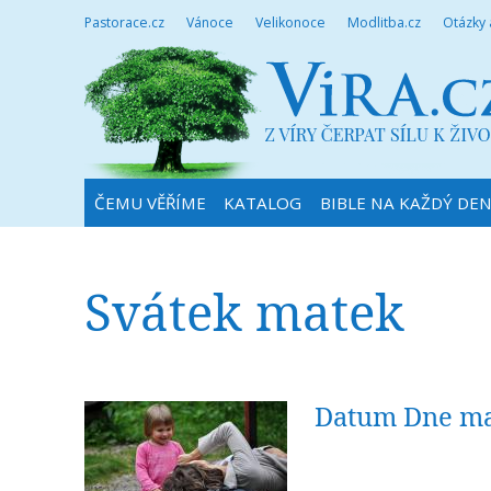
Pastorace.cz
Vánoce
Velikonoce
Modlitba.cz
Otázky
ČEMU VĚŘÍME
KATALOG
BIBLE NA KAŽDÝ DE
Svátek matek
Datum Dne mat