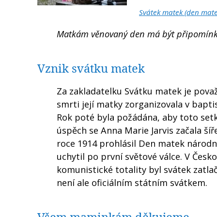
Svátek matek (den mate
Matkám věnovaný den má být připomínko
Vznik svátku matek
Za zakladatelku Svátku matek je pova
smrti její matky zorganizovala v bapti
Rok poté byla požádána, aby toto set
úspěch se Anna Marie Jarvis začala ší
roce 1914 prohlásil Den matek národní
uchytil po první světové válce. V Česk
komunistické totality byl svátek zatla
není ale oficiálním státním svátkem.
Všem maminkám děkujeme