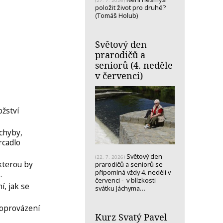
(27. 7. 2026)
položit život pro druhé?
(Tomáš Holub)
Světový den
prarodičů a
seniorů (4. neděle
v červenci)
žství
chyby,
rcadlo
Světový den
(22. 7. 2026)
kterou by
prarodičů a seniorů se
připomíná vždy 4. neděli v
…
červenci - v blízkosti
í, jak se
svátku Jáchyma…
oprovázení
Kurz Svatý Pavel