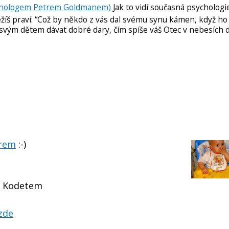
sychologem Petrem Goldmanem)
Jak to vidí současná psychologi
žíš praví: “Což by někdo z vás dal svému synu kámen, když ho
umíte svým dětem dávat dobré dary, čím spíše váš Otec v nebesích
orem
:-)
V. Kodetem
zde