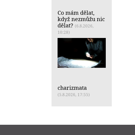
Co mám dělat,
když nezmůžu nic
dělat?
(6.8.2026,
10:28)
charizmata
(5.8.2026, 17:55)