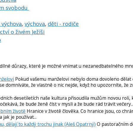
jsem svobodu
, výchova
,
výchova
,
děti - rodiče
tví o živém Ježíši
o
dílné důrazy, které je možné vnímat u nezanedbatelného mno
želovi
Pokud vašemu manželovi nebylo doma dovoleno dělat 
e domníváte, že vlastně o nic nejde, když ho upozorníte, že z
dních desetiletích naše kultura přisoudila mužům novou roli, 
 očekává, že bude ženě číst v mysli a že bude rád trávit večery
obním životě
Hranice v životě člověka. Co hranice jsou, co chrán
 jak je používat...
, dělají to každý trochu jinak (Aleš Opatrný)
O pastoračním d