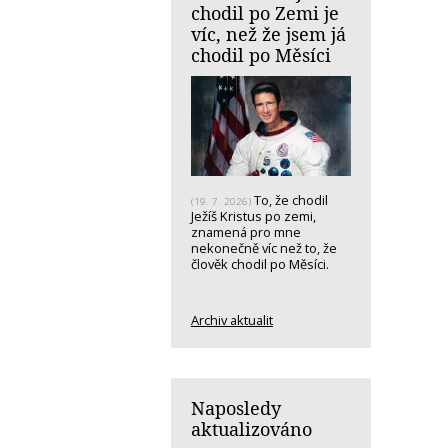
chodil po Zemi je
víc, než že jsem já
chodil po Měsíci
To, že chodil
(19. 7. 2026)
Ježíš Kristus po zemi,
znamená pro mne
nekonečně víc než to, že
člověk chodil po Měsíci.
Archiv aktualit
Naposledy
aktualizováno