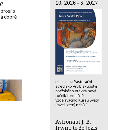
10. 2026 - 5. 2027
e?
 prosí o
 dá dobré
Pastorační
(21. 7. 2026)
středisko Arcibiskupství
pražského otevírá nový
ročník formačně-
vzdělávacího Kurzu Svatý
Pavel, který nabízí…
Astronaut J. B.
Irwin: to že Ježíš