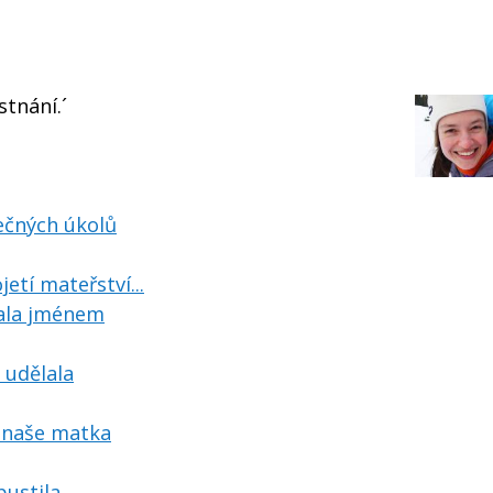
tnání.´
tečných úkolů
jetí mateřství...
lala jménem
 udělala
 naše matka
ustila