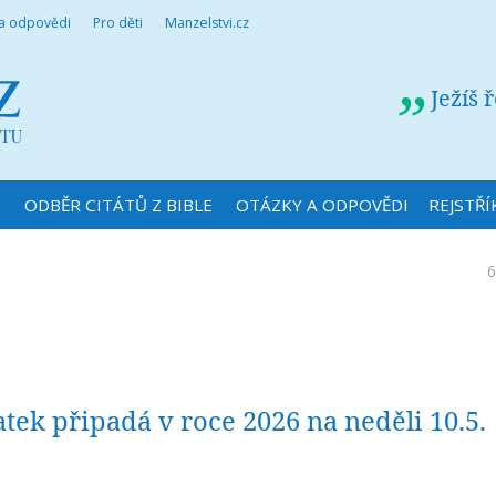
 a odpovědi
Pro děti
Manzelstvi.cz
Ježíš 
N
ODBĚR CITÁTŮ Z BIBLE
OTÁZKY A ODPOVĚDI
REJSTŘÍ
6
ek připadá v roce 2026 na neděli 10.5.