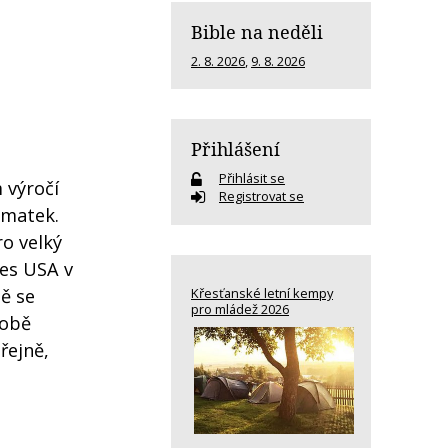
Bible na neděli
2. 8. 2026
,
9. 8. 2026
Přihlášení
Přihlásit se
 výročí
Registrovat se
 matek.
o velký
res USA v
ě se
Křesťanské letní kempy
pro mládež 2026
době
řejně,