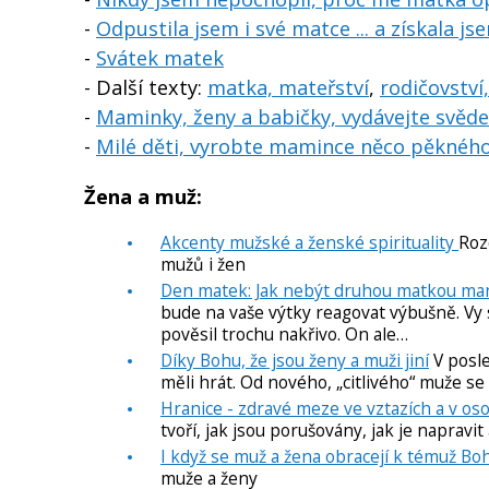
-
Odpustila jsem i své matce ... a získala 
-
Svátek matek
- Další texty:
matka, mateřství
,
rodičovství
-
Maminky, ženy a babičky, vydávejte svědec
-
Milé děti, vyrobte mamince něco pěknéh
Žena a muž:
Akcenty mužské a ženské spirituality
Roz
mužů i žen
Den matek: Jak nebýt druhou matkou man
bude na vaše výtky reagovat výbušně. Vy s
pověsil trochu nakřivo. On ale…
Díky Bohu, že jsou ženy a muži jiní
V posle
měli hrát. Od nového, „citlivého“ muže se
Hranice - zdravé meze ve vztazích a v os
tvoří, jak jsou porušovány, jak je napravit a
I když se muž a žena obracejí k témuž Bohu
muže a ženy