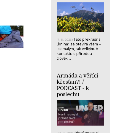
Tato překrásná
(7. 8. 2026)
„kniha“ se otevírá všem –
jak malým, tak velkým. V
kontaktu s přírodou
člověk…
Armáda a věřící
křesťan?! /
PODCAST - k
poslechu
Není nesmysl