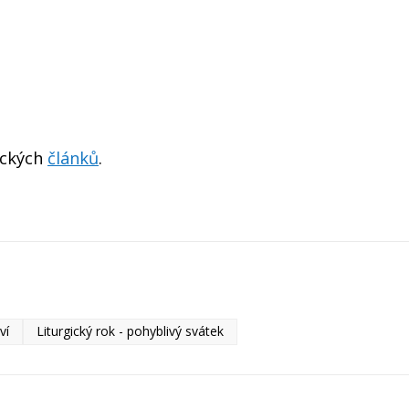
ických
článků
.
ví
Liturgický rok - pohyblivý svátek