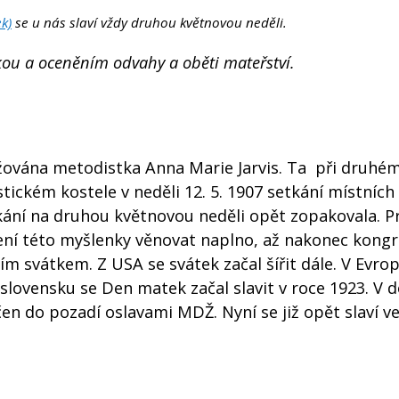
k)
se u nás slaví vždy druhou květnovou neděli.
u a oceněním odvahy a oběti mateřství.
žována metodistka Anna Marie Jarvis. Ta při druhém
stickém kostele v neděli 12. 5. 1907 setkání místních
kání na druhou květnovou neděli opět zopakovala. Pr
ření této myšlenky věnovat naplno, až nakonec kong
m svátkem. Z USA se svátek začal šířit dále. V Evrop
oslovensku se Den matek začal slavit v roce 1923. V 
čen do pozadí oslavami MDŽ. Nyní se již opět slaví ve