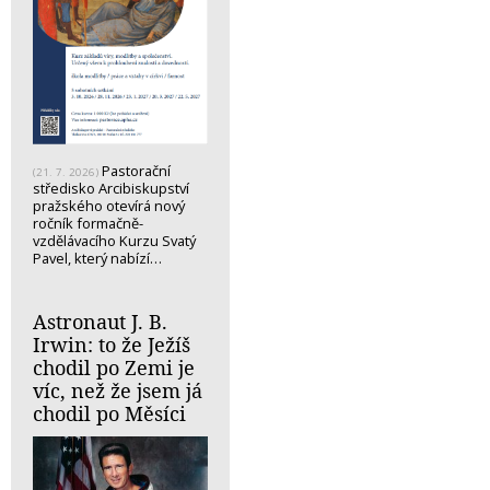
Pastorační
(21. 7. 2026)
středisko Arcibiskupství
pražského otevírá nový
ročník formačně-
vzdělávacího Kurzu Svatý
Pavel, který nabízí…
Astronaut J. B.
Irwin: to že Ježíš
chodil po Zemi je
víc, než že jsem já
chodil po Měsíci