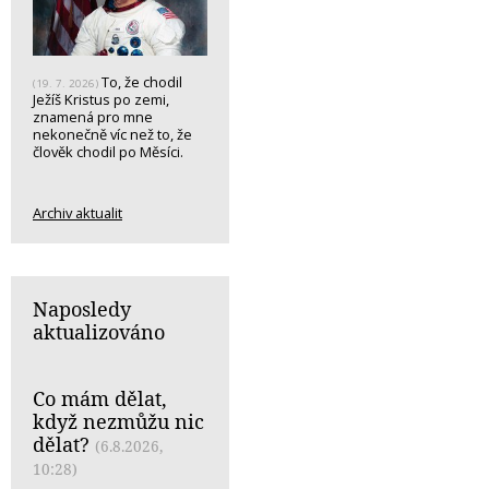
To, že chodil
(19. 7. 2026)
Ježíš Kristus po zemi,
znamená pro mne
nekonečně víc než to, že
člověk chodil po Měsíci.
Archiv aktualit
Naposledy
aktualizováno
Co mám dělat,
když nezmůžu nic
dělat?
(6.8.2026,
10:28)