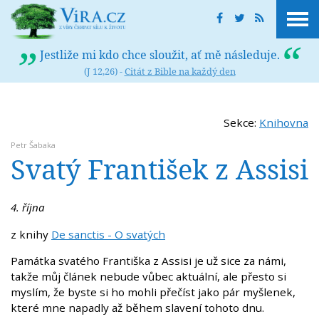
Jestliže mi kdo chce sloužit, ať mě následuje.
(J 12,26) -
Citát z Bible na každý den
Sekce:
Knihovna
Petr Šabaka
Svatý František z Assisi
4. října
z knihy
De sanctis - O svatých
Památka svatého Františka z Assisi je už sice za námi,
takže můj článek nebude vůbec aktuální, ale přesto si
myslím, že byste si ho mohli přečíst jako pár myšlenek,
které mne napadly až během slavení tohoto dnu.