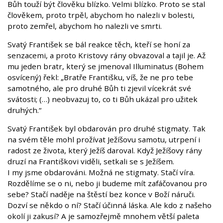
Bůh touží být člověku blízko. Velmi blízko. Proto se stal
člověkem, proto trpěl, abychom ho nalezli v bolesti,
proto zemřel, abychom ho nalezli ve smrti.
Svatý František se bál reakce těch, kteří se honí za
senzacemi, a proto Kristovy rány obvazoval a tajil je. Až
mu jeden bratr, který se jmenoval Illuminatus (Bohem
osvícený) řekl: „Bratře Františku, víš, že ne pro tebe
samotného, ale pro druhé Bůh ti zjevil vícekrát své
svátosti; (…) neobvazuj to, co ti Bůh ukázal pro užitek
druhých.“
Svatý František byl obdarován pro druhé stigmaty. Tak
na svém těle mohl prožívat Ježíšovu samotu, utrpení i
radost ze života, který Ježíš daroval. Když Ježíšovy rány
druzí na Františkovi viděli, setkali se s Ježíšem.
I my jsme obdarováni. Možná ne stigmaty. Stačí víra.
Rozdělíme se o ni, nebo ji budeme mít zafáčovanou pro
sebe? Stačí naděje na štěstí bez konce v Boží náruči.
Dozví se někdo o ní? Stačí účinná láska. Ale kdo z našeho
okolí ji zakusí? A je samozřejmě mnohem větší paleta