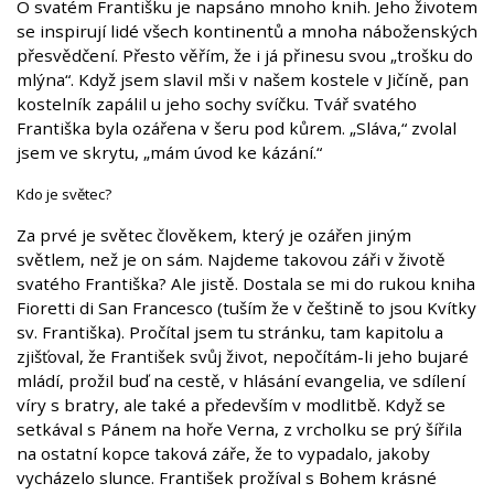
O svatém Františku je napsáno mnoho knih. Jeho životem
se inspirují lidé všech kontinentů a mnoha náboženských
přesvědčení. Přesto věřím, že i já přinesu svou „trošku do
mlýna“. Když jsem slavil mši v našem kostele v Jičíně, pan
kostelník zapálil u jeho sochy svíčku. Tvář svatého
Františka byla ozářena v šeru pod kůrem. „Sláva,“ zvolal
jsem ve skrytu, „mám úvod ke kázání.“
Kdo je světec?
Za prvé je světec člověkem, který je ozářen jiným
světlem, než je on sám. Najdeme takovou záři v životě
svatého Františka? Ale jistě. Dostala se mi do rukou kniha
Fioretti di San Francesco (tuším že v češtině to jsou Kvítky
sv. Františka). Pročítal jsem tu stránku, tam kapitolu a
zjišťoval, že František svůj život, nepočítám-li jeho bujaré
mládí, prožil buď na cestě, v hlásání evangelia, ve sdílení
víry s bratry, ale také a především v modlitbě. Když se
setkával s Pánem na hoře Verna, z vrcholku se prý šířila
na ostatní kopce taková záře, že to vypadalo, jakoby
vycházelo slunce. František prožíval s Bohem krásné