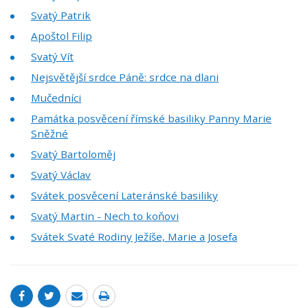
Svatý Patrik
Apoštol Filip
Svatý Vít
Nejsvětější srdce Páně: srdce na dlani
Mučedníci
Památka posvěcení římské basiliky Panny Marie
Sněžné
Svatý Bartoloměj
Svatý Václav
Svátek posvěcení Lateránské basiliky
Svatý Martin - Nech to koňovi
Svátek Svaté Rodiny Ježíše, Marie a Josefa