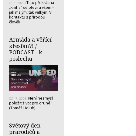
Tato překrásná
(7. 8. 2026)
„kniha“ se otevírá všem –
jak malým, tak velkým. V
kontaktu s přírodou
člověk…
Armáda a věřící
křesťan?! /
PODCAST - k
poslechu
Není nesmysl
(27. 7. 2026)
položit život pro druhé?
(Tomáš Holub)
Světový den
prarodičů a