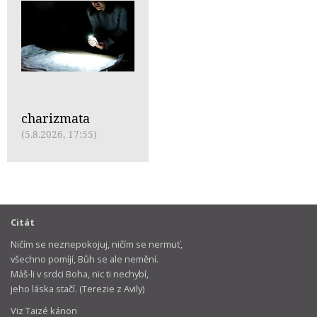
charizmata
(5.8.2026, 17:55)
Citát
Ničím se neznepokojuj, ničím se nermuť,
všechno pomíjí, Bůh se ale nemění.
Máš-li v srdci Boha, nic ti nechybí,
jeho láska stačí. (Terezie z Avily)
Viz Taizé kánon