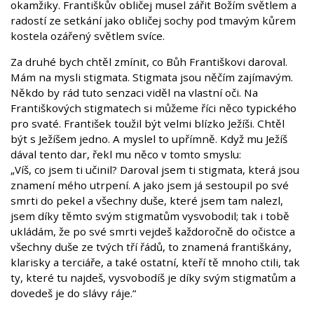
okamžiky. Františkův obličej musel zářit Božím světlem a
radostí ze setkání jako obličej sochy pod tmavým kůrem
kostela ozářený světlem svíce.
Za druhé bych chtěl zmínit, co Bůh Františkovi daroval.
Mám na mysli stigmata. Stigmata jsou něčím zajímavým.
Někdo by rád tuto senzaci viděl na vlastní oči. Na
Františkových stigmatech si můžeme říci něco typického
pro svaté. František toužil být velmi blízko Ježíši. Chtěl
být s Ježíšem jedno. A myslel to upřímně. Když mu Ježíš
dával tento dar, řekl mu něco v tomto smyslu:
„Víš, co jsem ti učinil? Daroval jsem ti stigmata, která jsou
znamení mého utrpení. A jako jsem já sestoupil po své
smrti do pekel a všechny duše, které jsem tam nalezl,
jsem díky těmto svým stigmatům vysvobodil; tak i tobě
ukládám, že po své smrti vejdeš každoročně do očistce a
všechny duše ze tvých tří řádů, to znamená františkány,
klarisky a terciáře, a také ostatní, kteří tě mnoho ctili, tak
ty, které tu najdeš, vysvobodíš je díky svým stigmatům a
dovedeš je do slávy ráje.“