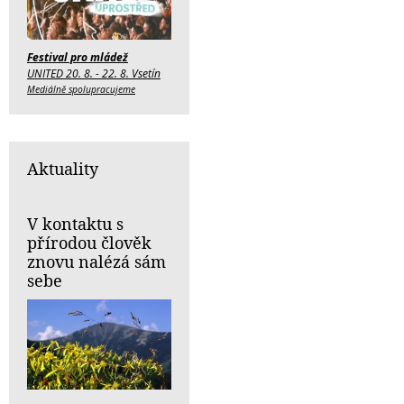
Festival pro mládež
UNITED 20. 8. - 22. 8. Vsetín
Mediálně spolupracujeme
Aktuality
V kontaktu s
přírodou člověk
znovu nalézá sám
sebe