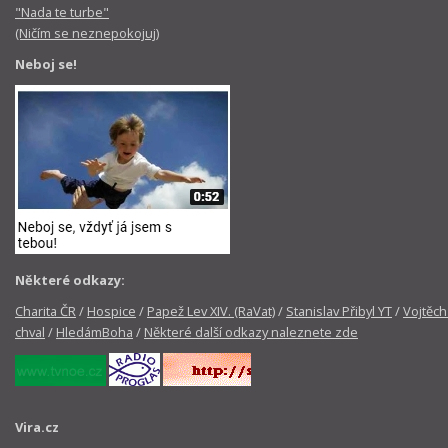
"Nada te turbe"
(Ničím se neznepokojuj)
Neboj se!
Některé odkazy:
Charita ČR
/
Hospice
/
Papež Lev XIV. (RaVat)
/
Stanislav Přibyl YT
/
Vojtěch
chval
/
HledámBoha
/
Některé další odkazy naleznete zde
Vira.cz