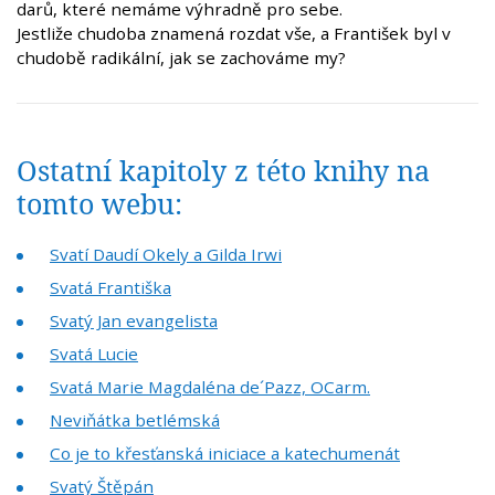
darů, které nemáme výhradně pro sebe.
Jestliže chudoba znamená rozdat vše, a František byl v
chudobě radikální, jak se zachováme my?
Ostatní kapitoly z této knihy na
tomto webu:
Svatí Daudí Okely a Gilda Irwi
Svatá Františka
Svatý Jan evangelista
Svatá Lucie
Svatá Marie Magdaléna de´Pazz, OCarm.
Neviňátka betlémská
Co je to křesťanská iniciace a katechumenát
Svatý Štěpán